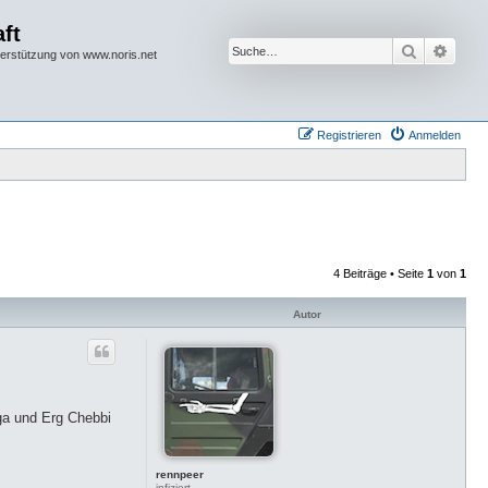
ft
Suche
Erwei
terstützung von www.noris.net
Registrieren
Anmelden
4 Beiträge • Seite
1
von
1
Autor
ga und Erg Chebbi
rennpeer
infiziert