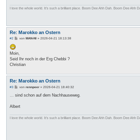
I love the whole world. It’s such a brilliant place. Boom Dee Ahh Dah. Boom Dee A
Re: Marokko an Ostern
B
#2
von
MAN-NI
»
2026-04-21 18:13:38
e
i
t
Moin,
r
a
Seid Ihr noch in der Erg Chebbi ?
g
Christian
Re: Marokko an Ostern
B
#3
von
rennpeer
»
2026-04-21 18:40:32
e
i
… sind schon auf dem Nachhauseweg.
t
r
a
Albert
g
I love the whole world. It’s such a brilliant place. Boom Dee Ahh Dah. Boom Dee A