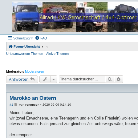
Schnellzugriff
FAQ
Foren-Übersicht
Unbeantwortete Themen
Aktive Themen
Moderator:
Moderatoren
Suche
Erweiter
Antworten
Marokko an Ostern
B
#1
von
rennpeer
»
2026-02-06 0:14:10
e
i
Meine Lieben,
t
wir (zwei Erwachsene, eine Teenagerin und ein Collie Fräulein) wolle
r
a
etwas erkunden. Falls jemand zur gleichen Zeit unterwegs wäre, freuen
g
der rennpeer