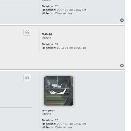
Beiträge:
75
Registriert:
2007-03-30 23:37:09
Wohnort:
Ohnastetten
N
a
c
h
MAN-NI
o
infiziert
b
e
Beiträge:
39
Registriert:
2023-01-09 18:03:40
n
N
a
c
h
o
b
e
n
rennpeer
infiziert
Beiträge:
75
Registriert:
2007-03-30 23:37:09
Wohnort:
Ohnastetten