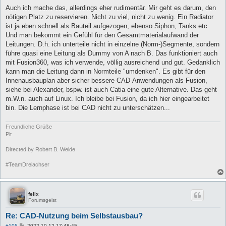
Auch ich mache das, allerdings eher rudimentär. Mir geht es darum, den
nötigen Platz zu reservieren. Nicht zu viel, nicht zu wenig. Ein Radiator
ist ja eben schnell als Bauteil aufgezogen, ebenso Siphon, Tanks etc.
Und man bekommt ein Gefühl für den Gesamtmaterialaufwand der
Leitungen. D.h. ich unterteile nicht in einzelne (Norm-)Segmente, sondern
führe quasi eine Leitung als Dummy von A nach B. Das funktioniert auch
mit Fusion360, was ich verwende, völlig ausreichend und gut. Gedanklich
kann man die Leitung dann in Normteile "umdenken". Es gibt für den
Innenausbauplan aber sicher bessere CAD-Anwendungen als Fusion,
siehe bei Alexander, bspw. ist auch Catia eine gute Alternative. Das geht
m.W.n. auch auf Linux. Ich bleibe bei Fusion, da ich hier eingearbeitet
bin. Die Lernphase ist bei CAD nicht zu unterschätzen...
Freundliche Grüße
Pit
Directed by Robert B. Weide
#TeamDreiachser
felix
Forumsgeist
Re: CAD-Nutzung beim Selbstausbau?
B
#105
2022-10-12 17:48:45