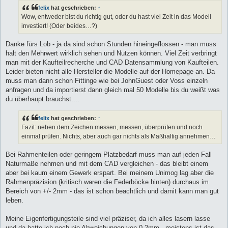
felix
hat geschrieben:
↑
Wow, entweder bist du richtig gut, oder du hast viel Zeit in das Modell
investiert! (Oder beides…?)
Danke fürs Lob - ja da sind schon Stunden hineingeflossen - man muss
halt den Mehrwert wirklich sehen und Nutzen können. Viel Zeit verbringt
man mit der Kaufteilrecherche und CAD Datensammlung von Kaufteilen.
Leider bieten nicht alle Hersteller die Modelle auf der Homepage an. Da
muss man dann schon Fittinge wie bei JohnGuest oder Voss einzeln
anfragen und da importierst dann gleich mal 50 Modelle bis du weißt was
du überhaupt brauchst....
felix
hat geschrieben:
↑
Fazit: neben dem Zeichen messen, messen, überprüfen und noch
einmal prüfen. Nichts, aber auch gar nichts als Maßhaltig annehmen…
Bei Rahmenteilen oder geringem Platzbedarf muss man auf jeden Fall
Naturmaße nehmen und mit dem CAD vergleichen - das bleibt einem
aber bei kaum einem Gewerk erspart. Bei meinem Unimog lag aber die
Rahmenpräzision (kritisch waren die Federböcke hinten) durchaus im
Bereich von +/- 2mm - das ist schon beachtlich und damit kann man gut
leben.
Meine Eigenfertigungsteile sind viel präziser, da ich alles lasern lasse
und da hatte ich noch nie Abweichungen von 0,2mm - meistens ist das