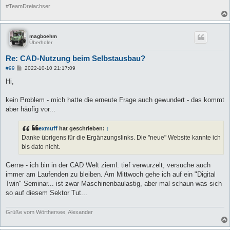
#TeamDreiachser
magboehm
Überholer
Re: CAD-Nutzung beim Selbstausbau?
B
#99
2022-10-10 21:17:09
e
i
Hi,
t
r
a
kein Problem - mich hatte die erneute Frage auch gewundert - das kommt
g
aber häufig vor...
exmuff
hat geschrieben:
↑
Danke übrigens für die Ergänzungslinks. Die "neue" Website kannte ich
bis dato nicht.
Gerne - ich bin in der CAD Welt zieml. tief verwurzelt, versuche auch
immer am Laufenden zu bleiben. Am Mittwoch gehe ich auf ein "Digital
Twin" Seminar... ist zwar Maschinenbaulastig, aber mal schaun was sich
so auf diesem Sektor Tut...
Grüße vom Wörthersee, Alexander