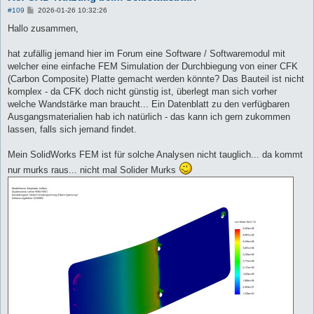
B
#109
2026-01-26 10:32:26
e
i
Hallo zusammen,
t
r
a
hat zufällig jemand hier im Forum eine Software / Softwaremodul mit
g
welcher eine einfache FEM Simulation der Durchbiegung von einer CFK
(Carbon Composite) Platte gemacht werden könnte? Das Bauteil ist nicht
komplex - da CFK doch nicht günstig ist, überlegt man sich vorher
welche Wandstärke man braucht... Ein Datenblatt zu den verfügbaren
Ausgangsmaterialien hab ich natürlich - das kann ich gern zukommen
lassen, falls sich jemand findet.
Mein SolidWorks FEM ist für solche Analysen nicht tauglich... da kommt
nur murks raus... nicht mal Solider Murks