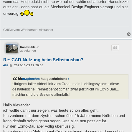
wenn das Endprodukt nicht so wie auf der schön schattierten Handskizze
aussieht - dann hast du als Mechanical Design Engineer versagt und bist
unwürdig
.
Grüße vom Wörthersee, Alexander
Konstrukteur
abgefahren
Re: CAD-Nutzung beim Selbstausbau?
B
#92
2022-10-03 22:29:08
e
i
t
magboehm
hat geschrieben:
↑
r
a
Übrigens toller VideoLink zum Creo - mein LIeblingssystem - diese
g
gestalterische Freiheit benötigt man zwar jetzt nicht im ExMo Bau...
mächtig sind die Systeme allenfalls!
Hallo Alexander,
ich wollte damit nur zeigen, was heute schon alles geht.
Ich verdiene mit dem System schon über 15 Jahre meine Brötchen und
kann deshalb schon genau sagen, was alles neu passiert ist.
Für den Exmo-Bau aber völlig überflüssig.
Ich habe meinen Aluframe mit Creo konstruiert, da ging es dann schon