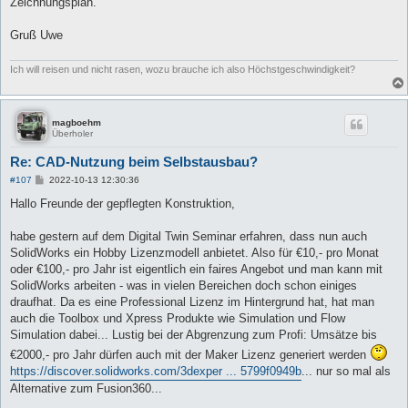
Zeichnungsplan.
Gruß Uwe
Ich will reisen und nicht rasen, wozu brauche ich also Höchstgeschwindigkeit?
magboehm
Überholer
Re: CAD-Nutzung beim Selbstausbau?
B
#107
2022-10-13 12:30:36
e
i
Hallo Freunde der gepflegten Konstruktion,
t
r
a
habe gestern auf dem Digital Twin Seminar erfahren, dass nun auch
g
SolidWorks ein Hobby Lizenzmodell anbietet. Also für €10,- pro Monat
oder €100,- pro Jahr ist eigentlich ein faires Angebot und man kann mit
SolidWorks arbeiten - was in vielen Bereichen doch schon einiges
draufhat. Da es eine Professional Lizenz im Hintergrund hat, hat man
auch die Toolbox und Xpress Produkte wie Simulation und Flow
Simulation dabei... Lustig bei der Abgrenzung zum Profi: Umsätze bis
€2000,- pro Jahr dürfen auch mit der Maker Lizenz generiert werden
https://discover.solidworks.com/3dexper ... 5799f0949b
... nur so mal als
Alternative zum Fusion360...