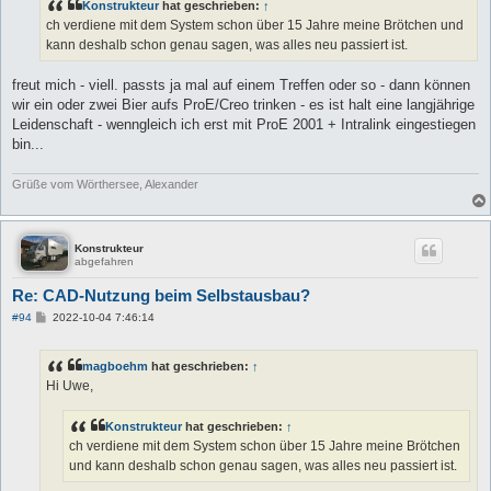
a
Konstrukteur
hat geschrieben:
↑
g
ch verdiene mit dem System schon über 15 Jahre meine Brötchen und
kann deshalb schon genau sagen, was alles neu passiert ist.
freut mich - viell. passts ja mal auf einem Treffen oder so - dann können
wir ein oder zwei Bier aufs ProE/Creo trinken - es ist halt eine langjährige
Leidenschaft - wenngleich ich erst mit ProE 2001 + Intralink eingestiegen
bin...
Grüße vom Wörthersee, Alexander
Konstrukteur
abgefahren
Re: CAD-Nutzung beim Selbstausbau?
B
#94
2022-10-04 7:46:14
e
i
t
magboehm
hat geschrieben:
↑
r
a
Hi Uwe,
g
Konstrukteur
hat geschrieben:
↑
ch verdiene mit dem System schon über 15 Jahre meine Brötchen
und kann deshalb schon genau sagen, was alles neu passiert ist.