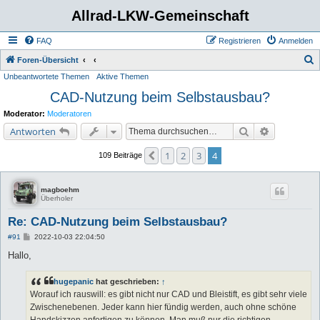
Allrad-LKW-Gemeinschaft
FAQ
Registrieren
Anmelden
S
Foren-Übersicht
Unbeantwortete Themen
Aktive Themen
u
CAD-Nutzung beim Selbstausbau?
c
h
Moderator:
Moderatoren
e
Suche
Erweiterte 
Antworten
1
2
3
4
Vorherige
109 Beiträge
magboehm
Überholer
Re: CAD-Nutzung beim Selbstausbau?
B
#91
2022-10-03 22:04:50
e
i
Hallo,
t
r
a
hugepanic
hat geschrieben:
↑
g
Worauf ich rauswill: es gibt nicht nur CAD und Bleistift, es gibt sehr viele
Zwischenebenen. Jeder kann hier fündig werden, auch ohne schöne
Handskizzen anfertigen zu können. Man muß nur die richtigen