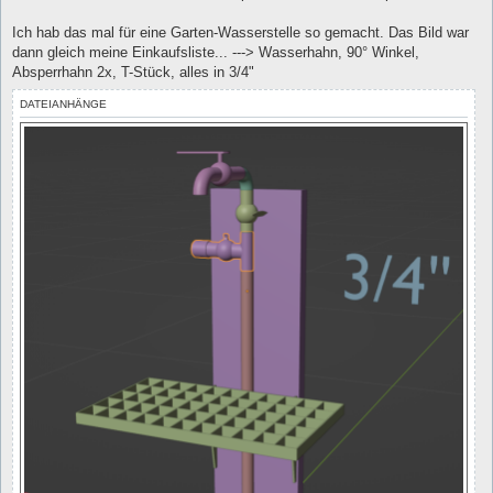
Ich hab das mal für eine Garten-Wasserstelle so gemacht. Das Bild war
dann gleich meine Einkaufsliste... ---> Wasserhahn, 90° Winkel,
Absperrhahn 2x, T-Stück, alles in 3/4"
DATEIANHÄNGE