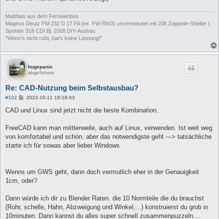
Matthias aus dem Fernwehbus
Magirus Deutz FM 232 D 17 FA (ex. FW RW3) unverheiratet mit 20ft Zeppelin-Shelter |
Sprinter 318 CDI Bj. 2008 DIY-Ausbau
"Wenn's nicht rußt, hat's keine Leistung!"
hugepanic
abgefahren
Re: CAD-Nutzung beim Selbstausbau?
B
#102
2022-10-11 18:18:43
e
i
CAD und Linux sind jetzt nicht die beste Kombination.
t
r
a
FreeCAD kann man mittlerweile, auch auf Linux, verwenden. Ist weit weg
g
von komfortabel und schön, aber das notwendigste geht ---> tatsächliche
starte ich für sowas aber lieber Windows
Wenns um GWS geht, dann doch vermutlich eher in der Genauigkeit
1cm, oder?
Dann würde ich dir zu Blender Raten. die 10 Normteile die du brauchst
(Rohr, schelle, Hahn, Abzweigung und Winkel,...) konstruierst du grob in
10minuten. Dann kannst du alles super schnell zusammenpuzzeln....