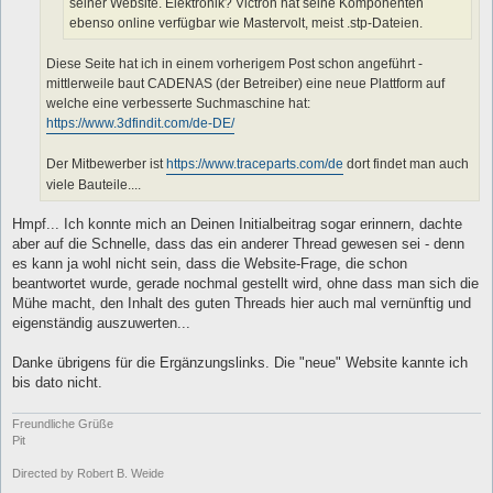
seiner Website. Elektronik? Victron hat seine Komponenten
ebenso online verfügbar wie Mastervolt, meist .stp-Dateien.
Diese Seite hat ich in einem vorherigem Post schon angeführt -
mittlerweile baut CADENAS (der Betreiber) eine neue Plattform auf
welche eine verbesserte Suchmaschine hat:
https://www.3dfindit.com/de-DE/
Der Mitbewerber ist
https://www.traceparts.com/de
dort findet man auch
viele Bauteile....
Hmpf... Ich konnte mich an Deinen Initialbeitrag sogar erinnern, dachte
aber auf die Schnelle, dass das ein anderer Thread gewesen sei - denn
es kann ja wohl nicht sein, dass die Website-Frage, die schon
beantwortet wurde, gerade nochmal gestellt wird, ohne dass man sich die
Mühe macht, den Inhalt des guten Threads hier auch mal vernünftig und
eigenständig auszuwerten...
Danke übrigens für die Ergänzungslinks. Die "neue" Website kannte ich
bis dato nicht.
Freundliche Grüße
Pit
Directed by Robert B. Weide