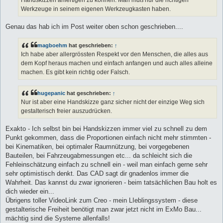
Werkzeuge in seinem eigenen Werkzeugkasten haben.
Genau das hab ich im Post weiter oben schon geschrieben....
magboehm
hat geschrieben:
↑
Ich habe aber allergrössten Respekt vor den Menschen, die alles aus
dem Kopf heraus machen und einfach anfangen und auch alles alleine
machen. Es gibt kein richtig oder Falsch.
hugepanic
hat geschrieben:
↑
Nur ist aber eine Handskizze ganz sicher nicht der einzige Weg sich
gestalterisch freier auszudrücken.
Exakto - Ich selbst bin bei Handskizzen immer viel zu schnell zu dem
Punkt gekommen, dass die Proportionen einfach nicht mehr stimmten -
bei Kinematiken, bei optimaler Raumnützung, bei vorgegebenen
Bauteilen, bei Fahrzeugabmessungen etc... da schleicht sich die
Fehleinschätzung einfach zu schnell ein - weil man einfach gerne sehr
sehr optimistisch denkt. Das CAD sagt dir gnadenlos immer die
Wahrheit. Das kannst du zwar ignorieren - beim tatsächlichen Bau holt es
dich wieder ein...
Übrigens toller VideoLink zum Creo - mein LIeblingssystem - diese
gestalterische Freiheit benötigt man zwar jetzt nicht im ExMo Bau...
mächtig sind die Systeme allenfalls!