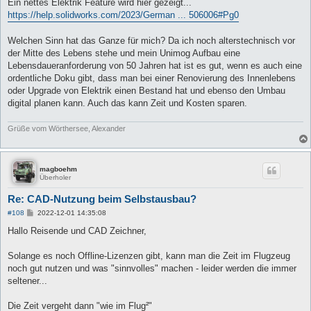
Ein nettes Elektrik Feature wird hier gezeigt...
https://help.solidworks.com/2023/German ... 506006#Pg0
Welchen Sinn hat das Ganze für mich? Da ich noch alterstechnisch vor
der Mitte des Lebens stehe und mein Unimog Aufbau eine
Lebensdaueranforderung von 50 Jahren hat ist es gut, wenn es auch eine
ordentliche Doku gibt, dass man bei einer Renovierung des Innenlebens
oder Upgrade von Elektrik einen Bestand hat und ebenso den Umbau
digital planen kann. Auch das kann Zeit und Kosten sparen.
Grüße vom Wörthersee, Alexander
magboehm
Überholer
Re: CAD-Nutzung beim Selbstausbau?
B
#108
2022-12-01 14:35:08
e
i
Hallo Reisende und CAD Zeichner,
t
r
a
Solange es noch Offline-Lizenzen gibt, kann man die Zeit im Flugzeug
g
noch gut nutzen und was "sinnvolles" machen - leider werden die immer
seltener...
Die Zeit vergeht dann "wie im Flug²"