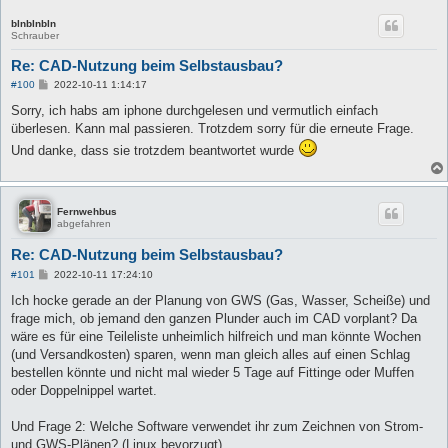
blnblnbln
Schrauber
Re: CAD-Nutzung beim Selbstausbau?
B
#100
2022-10-11 1:14:17
e
i
Sorry, ich habs am iphone durchgelesen und vermutlich einfach
t
überlesen. Kann mal passieren. Trotzdem sorry für die erneute Frage.
r
a
Und danke, dass sie trotzdem beantwortet wurde
g
Fernwehbus
abgefahren
Re: CAD-Nutzung beim Selbstausbau?
B
#101
2022-10-11 17:24:10
e
i
Ich hocke gerade an der Planung von GWS (Gas, Wasser, Scheiße) und
t
frage mich, ob jemand den ganzen Plunder auch im CAD vorplant? Da
r
a
wäre es für eine Teileliste unheimlich hilfreich und man könnte Wochen
g
(und Versandkosten) sparen, wenn man gleich alles auf einen Schlag
bestellen könnte und nicht mal wieder 5 Tage auf Fittinge oder Muffen
oder Doppelnippel wartet.
Und Frage 2: Welche Software verwendet ihr zum Zeichnen von Strom-
und GWS-Plänen? (Linux bevorzugt)