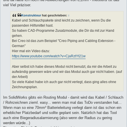
viel Viel präziser.
Konstrukteur
hat geschrieben:
↑
Kabel und Schlauchpakete sind leicht zu zeichnen, wenn Du die
passenden Hilfsmittel hast.
So haben CAD-Programme Zusatzmodule, die Dir da mit zur Hand
gehen.
Bei Creo ist das zum Beispiel "Creo Piping and Cabling Extension -
German"
Hier mal ein Video dazu:
https://www.youtube.com/watch?v=CjaRztYt21w
Aber selbst ich habe dieses Modul nicht benutzt, da mir die Arbeit zu
aufwändig gewesen wäre und wir das Modul auch gar nicht haben. (auf
der Arbeit)
So viele Kabel habe ich auch gar nicht verlegt, dass ging alles ohne
Zeichnungsplan.
Im SolidWorks gibts ein Routing Modul - damit wird das Kabel / Schlauch
/ Rohrzeichnen zieml. easy... wenn man mal das ToDo verstanden hat...
Wenn man so eine 70mm² Batterieleitung verlegt dann ist das schon ein
erheblicher Platzbedarf und sollte geplant sein. Natürlich hat das Tool
auch eine Biegeradiusalarmierung (also wenn der Radius zu gering
werden würde...)