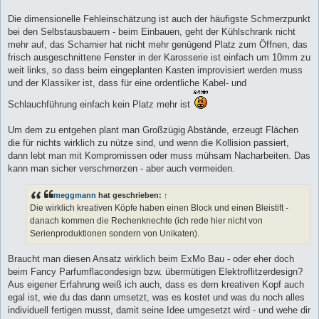
Die dimensionelle Fehleinschätzung ist auch der häufigste Schmerzpunkt
bei den Selbstausbauern - beim Einbauen, geht der Kühlschrank nicht
mehr auf, das Scharnier hat nicht mehr genügend Platz zum Öffnen, das
frisch ausgeschnittene Fenster in der Karosserie ist einfach um 10mm zu
weit links, so dass beim eingeplanten Kasten improvisiert werden muss
und der Klassiker ist, dass für eine ordentliche Kabel- und
Schlauchführung einfach kein Platz mehr ist
Um dem zu entgehen plant man Großzügig Abstände, erzeugt Flächen
die für nichts wirklich zu nütze sind, und wenn die Kollision passiert,
dann lebt man mit Kompromissen oder muss mühsam Nacharbeiten. Das
kann man sicher verschmerzen - aber auch vermeiden.
meggmann
hat geschrieben:
↑
Die wirklich kreativen Köpfe haben einen Block und einen Bleistift -
danach kommen die Rechenknechte (ich rede hier nicht von
Serienproduktionen sondern von Unikaten).
Braucht man diesen Ansatz wirklich beim ExMo Bau - oder eher doch
beim Fancy Parfumflacondesign bzw. übermütigen Elektroflitzerdesign?
Aus eigener Erfahrung weiß ich auch, dass es dem kreativen Kopf auch
egal ist, wie du das dann umsetzt, was es kostet und was du noch alles
individuell fertigen musst, damit seine Idee umgesetzt wird - und wehe dir