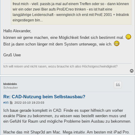
freut mich - viell. passts ja mal auf einem Treffen oder so - dann können
wir ein oder zwei Bier aufs ProE/Creo trinken - es ist halt eine
langjährige Leidenschaft - wenngleich ich erst mit ProE 2001 + Intralink
eingestiegen bin...
Hallo Alexander,
können wir gerne machen, eine Möglichkeit findet sich bestimmt mal.
Bist ja dann schon länger mit dem System unterwegs, wie ich.
Gruß Uwe
Ich will reisen und nicht rasen, wozu brauche ich also Höchstgeschwindigkeit?
blnblnbln
Schrauber
Re: CAD-Nutzung beim Selbstausbau?
B
#95
2022-10-10 19:23:03
e
i
Ich baue gerade komplett in CAD. Finde es super hilfreich um vorher
t
exakte Pläne zu bekommen, zu wissen was bestellt werden muss und
r
a
ein Gefühl für Raum und mögliche Probleme beim Ausbau zu bekommen.
g
Mache das mit Shapr3d am Mac. Mega intuitiv. Am besten mit iPad Pro.