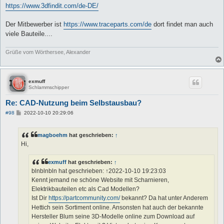
https://www.3dfindit.com/de-DE/
Der Mitbewerber ist
https://www.traceparts.com/de
dort findet man auch
viele Bauteile....
Grüße vom Wörthersee, Alexander
exmuff
Schlammschipper
Re: CAD-Nutzung beim Selbstausbau?
B
#98
2022-10-10 20:29:06
e
i
t
magboehm
hat geschrieben:
↑
r
a
Hi,
g
exmuff
hat geschrieben:
↑
blnblnbln hat geschrieben: ↑2022-10-10 19:23:03
Kennt jemand ne schöne Website mit Scharnieren,
Elektrikbauteilen etc als Cad Modellen?
Ist Dir
https://partcommunity.com/
bekannt? Da hat unter Anderem
Hettich sein Sortiment online. Ansonsten hat auch der bekannte
Hersteller Blum seine 3D-Modelle online zum Download auf