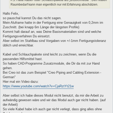
P.S: Halte Kabel- oder Schlauchpakete als „unzeichnebar“. Den realen
Raumbedarf kann man eigentlich nur mit Erfahrung abschätzen.
Hallo Felix,
so pauschal kannst Du das nicht sagen.
Mein Aluframe hatte in der Fertigung eine Genauigkeit von 0,2mm im
Zuschnitt. (bei knapp 6m Länge der längsten Profile)
Kommt halt darauf an, was Deine Basismaterialien sind und welche
Fertigungsverfahren Du einsetzt.
Aber selbst im Stahlbau sind Vorgaben von +/-1mm Fertigungstoleranz
üblich und erreichbar.
Kabel und Schlauchpakete sind leicht zu zeichnen, wenn Du die
passenden Hilfsmittel hast.
So haben CAD-Programme Zusatzmodule, die Dir da mit zur Hand
gehen.
Bei Creo ist das zum Beispiel "Creo Piping and Cabling Extension -
German"
Hier mal ein Video dazu:
https://www.youtube.com/watch?v=CjaRztYt21w
Aber selbst ich habe dieses Modul nicht benutzt, da mir die Arbeit zu
aufwändig gewesen wäre und wir das Modul auch gar nicht haben. (auf
der Arbeit)
So viele Kabel habe ich auch gar nicht verlegt, dass ging alles ohne