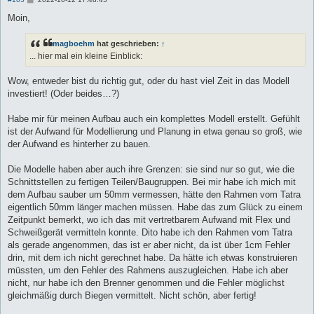
e
i
Moin,
t
r
a
magboehm
hat geschrieben:
↑
g
... hier mal ein kleine Einblick:
Wow, entweder bist du richtig gut, oder du hast viel Zeit in das Modell
investiert! (Oder beides…?)
Habe mir für meinen Aufbau auch ein komplettes Modell erstellt. Gefühlt
ist der Aufwand für Modellierung und Planung in etwa genau so groß, wie
der Aufwand es hinterher zu bauen.
Die Modelle haben aber auch ihre Grenzen: sie sind nur so gut, wie die
Schnittstellen zu fertigen Teilen/Baugruppen. Bei mir habe ich mich mit
dem Aufbau sauber um 50mm vermessen, hätte den Rahmen vom Tatra
eigentlich 50mm länger machen müssen. Habe das zum Glück zu einem
Zeitpunkt bemerkt, wo ich das mit vertretbarem Aufwand mit Flex und
Schweißgerät vermitteln konnte. Dito habe ich den Rahmen vom Tatra
als gerade angenommen, das ist er aber nicht, da ist über 1cm Fehler
drin, mit dem ich nicht gerechnet habe. Da hätte ich etwas konstruieren
müssten, um den Fehler des Rahmens auszugleichen. Habe ich aber
nicht, nur habe ich den Brenner genommen und die Fehler möglichst
gleichmäßig durch Biegen vermittelt. Nicht schön, aber fertig!