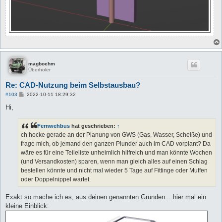
magboehm
Überholer
Re: CAD-Nutzung beim Selbstausbau?
B
#103
2022-10-11 18:29:32
e
i
Hi,
t
r
a
Fernwehbus
hat geschrieben:
↑
g
ch hocke gerade an der Planung von GWS (Gas, Wasser, Scheiße) und
frage mich, ob jemand den ganzen Plunder auch im CAD vorplant? Da
wäre es für eine Teileliste unheimlich hilfreich und man könnte Wochen
(und Versandkosten) sparen, wenn man gleich alles auf einen Schlag
bestellen könnte und nicht mal wieder 5 Tage auf Fittinge oder Muffen
oder Doppelnippel wartet.
Exakt so mache ich es, aus deinen genannten Gründen... hier mal ein
kleine Einblick: