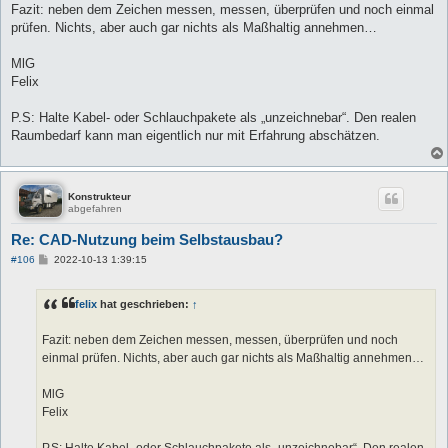
Fazit: neben dem Zeichen messen, messen, überprüfen und noch einmal
prüfen. Nichts, aber auch gar nichts als Maßhaltig annehmen…
MlG
Felix
P.S: Halte Kabel- oder Schlauchpakete als „unzeichnebar“. Den realen
Raumbedarf kann man eigentlich nur mit Erfahrung abschätzen.
Konstrukteur
abgefahren
Re: CAD-Nutzung beim Selbstausbau?
B
#106
2022-10-13 1:39:15
e
i
t
felix
hat geschrieben:
↑
r
a
g
Fazit: neben dem Zeichen messen, messen, überprüfen und noch
einmal prüfen. Nichts, aber auch gar nichts als Maßhaltig annehmen…
MlG
Felix