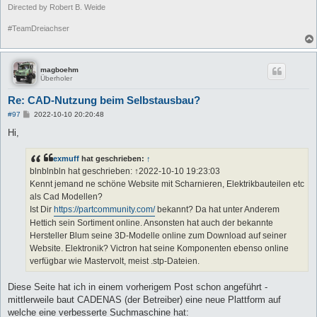
Directed by Robert B. Weide
#TeamDreiachser
magboehm
Überholer
Re: CAD-Nutzung beim Selbstausbau?
B
#97
2022-10-10 20:20:48
e
i
Hi,
t
r
a
exmuff
hat geschrieben:
↑
g
blnblnbln hat geschrieben: ↑2022-10-10 19:23:03
Kennt jemand ne schöne Website mit Scharnieren, Elektrikbauteilen etc
als Cad Modellen?
Ist Dir
https://partcommunity.com/
bekannt? Da hat unter Anderem
Hettich sein Sortiment online. Ansonsten hat auch der bekannte
Hersteller Blum seine 3D-Modelle online zum Download auf seiner
Website. Elektronik? Victron hat seine Komponenten ebenso online
verfügbar wie Mastervolt, meist .stp-Dateien.
Diese Seite hat ich in einem vorherigem Post schon angeführt -
mittlerweile baut CADENAS (der Betreiber) eine neue Plattform auf
welche eine verbesserte Suchmaschine hat: