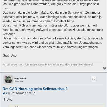
los, wie groß soll das Bad werden, wie groß muss die Sitzgruppe sein
usw...
Das waren dann die festen Maße. Ob dann ein Schrank ein Zentimeter
schmaler oder breiter wird, war allerdings nicht entscheidend, da man ja
wiederum die Bauraummaße vorher festgelegt hatte.
So ist mein Kühlschrank jetzt schmäler wie 60cm, aber wenn ich will,
kann ich mit sehr wenig Aufwand eben auch einen Haushaltskühlschrank
verbauen.
Das ist für mich dann der große Vorteil eines CAD-Systems, da sehe ich
vorher schon, wie es wird und es gibt keine maßlichen Überraschungen.
Vorausgesetzt, ich habe wieder das räumliche Vorstellungsvermögen.
Gruß Uwe
Ich will reisen und nicht rasen, wozu brauche ich also Höchstgeschwindigkeit?
magboehm
Überholer
Re: CAD-Nutzung beim Selbstausbau?
B
#93
2022-10-03 22:38:18
e
i
Hi Uwe,
t
r