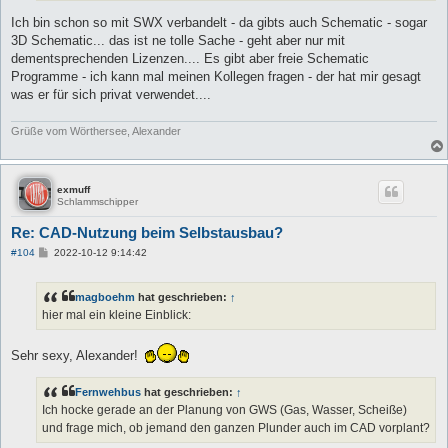
Ich bin schon so mit SWX verbandelt - da gibts auch Schematic - sogar
3D Schematic... das ist ne tolle Sache - geht aber nur mit
dementsprechenden Lizenzen.... Es gibt aber freie Schematic
Programme - ich kann mal meinen Kollegen fragen - der hat mir gesagt
was er für sich privat verwendet....
Grüße vom Wörthersee, Alexander
exmuff
Schlammschipper
Re: CAD-Nutzung beim Selbstausbau?
B
#104
2022-10-12 9:14:42
e
i
t
magboehm
hat geschrieben:
↑
r
a
hier mal ein kleine Einblick:
g
Sehr sexy, Alexander!
Fernwehbus
hat geschrieben:
↑
Ich hocke gerade an der Planung von GWS (Gas, Wasser, Scheiße)
und frage mich, ob jemand den ganzen Plunder auch im CAD vorplant?