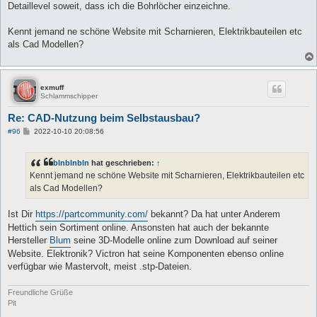
Detaillevel soweit, dass ich die Bohrlöcher einzeichne.
Kennt jemand ne schöne Website mit Scharnieren, Elektrikbauteilen etc
als Cad Modellen?
exmuff
Schlammschipper
Re: CAD-Nutzung beim Selbstausbau?
B
#96
2022-10-10 20:08:56
e
i
t
blnblnbln
hat geschrieben:
↑
r
a
Kennt jemand ne schöne Website mit Scharnieren, Elektrikbauteilen etc
g
als Cad Modellen?
Ist Dir
https://partcommunity.com/
bekannt? Da hat unter Anderem
Hettich sein Sortiment online. Ansonsten hat auch der bekannte
Hersteller
Blum
seine 3D-Modelle online zum Download auf seiner
Website. Elektronik? Victron hat seine Komponenten ebenso online
verfügbar wie Mastervolt, meist .stp-Dateien.
Freundliche Grüße
Pit