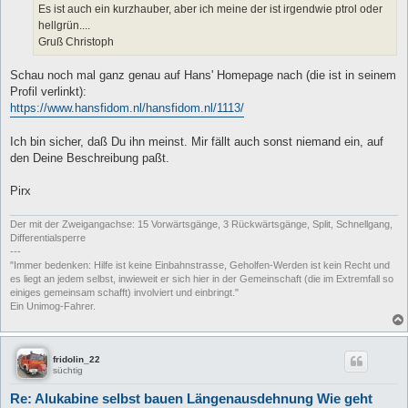
Es ist auch ein kurzhauber, aber ich meine der ist irgendwie ptrol oder
hellgrün....
Gruß Christoph
Schau noch mal ganz genau auf Hans' Homepage nach (die ist in seinem
Profil verlinkt):
https://www.hansfidom.nl/hansfidom.nl/1113/
Ich bin sicher, daß Du ihn meinst. Mir fällt auch sonst niemand ein, auf
den Deine Beschreibung paßt.
Pirx
Der mit der Zweigangachse: 15 Vorwärtsgänge, 3 Rückwärtsgänge, Split, Schnellgang,
Differentialsperre
---
"Immer bedenken: Hilfe ist keine Einbahnstrasse, Geholfen-Werden ist kein Recht und
es liegt an jedem selbst, inwieweit er sich hier in der Gemeinschaft (die im Extremfall so
einiges gemeinsam schafft) involviert und einbringt."
Ein Unimog-Fahrer.
fridolin_22
süchtig
Re: Alukabine selbst bauen Längenausdehnung Wie geht