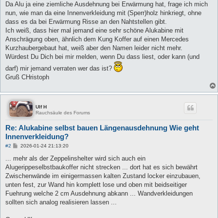
Da Alu ja eine ziemliche Ausdehnung bei Erwärmung hat, frage ich mich
nun, wie man da eine Innenverkleidung mit (Sperr)holz hinkriegt, ohne
dass es da bei Erwärmung Risse an den Nahtstellen gibt.
Ich weiß, dass hier mal jemand eine sehr schöne Alukabine mit
Anschrägung oben, ähnlich dem Kung Koffer auf einen Mercedes
Kurzhaubergebaut hat, weiß aber den Namen leider nicht mehr.
Würdest Du Dich bei mir melden, wenn Du dass liest, oder kann (und
darf) mir jemand verraten wer das ist?
Gruß CHristoph
Ulf H
Rauchsäule des Forums
Re: Alukabine selbst bauen Längenausdehnung Wie geht
Innenverkleidung?
B
#2
2026-01-24 21:13:20
e
i
... mehr als der Zeppelinshelter wird sich auch ein
t
Alugerippeselbstbaukoffer nicht strecken ... dort hat es sich bewährt
r
a
Zwischenwände im einigermassen kalten Zustand locker einzubauen,
g
unten fest, zur Wand hin komplett lose und oben mit beidseitiger
Fuehrung welche 2 cm Ausdehnung abkann ... Wandverkleidungen
sollten sich analog realisieren lassen ...