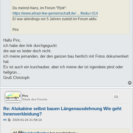
Du meinst Hans, im Forum "Pjotr".
https://www.allrad-lkw-gemeinschaft.de/ ... file&u=314
Er war allerdings vor 5 Jahren zuletzt im Forum aktiv.
Pirx
Hallo Pirx,
ich habe den link durchgeguckt.
dre war es leider doch nicht.
ich meine jemanden, der den ganzen bau herrlich mit Fotos dokumentiert
hat.
Es ist auch ein kurzhauber, aber ich meine der ist irgendwie ptrol oder
hellgrün....
Gruß Christoph
Pirx
Säule des Forums
Re: Alukabine selbst bauen Längenausdehnung Wie geht
Innenverkleidung?
B
#6
2026-01-24 21:58:14
e
i
t
PaulchenPanther
hat geschrieben:
↑