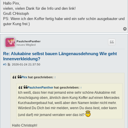
i
Hallo Pirx,
t
vielen, vielen Dank für die Info und den link!
r
a
Gruß CHristoph
g
PS: Wenn ich den Koffer fertig habe wird ein sehr schön ausgebauter und
guter Kung frei:)
PaulchenPanther
neues Mitglied
Re: Alukabine selbst bauen Längenausdehnung Wie geht
Innenverkleidung?
B
#5
2026-01-24 21:37:50
e
i
t
Pirx
hat geschrieben:
↑
r
a
g
PaulchenPanther
hat geschrieben:
↑
Ich weiß, dass hier mal jemand eine sehr schöne Alukabine mit
Anschrägung oben, ähnlich dem Kung Koffer auf einen Mercedes
Kurzhaubergebaut hat, weiß aber den Namen leider nicht mehr.
Würdest Du Dich bei mir melden, wenn Du dass liest, oder kann
(und darf) mir jemand verraten wer das ist?
Hallo Christoph!