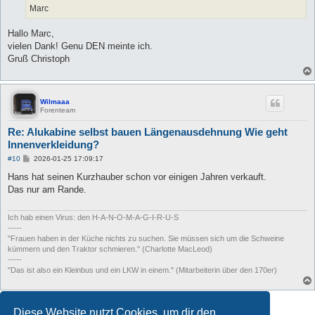
Marc
Hallo Marc,
vielen Dank! Genu DEN meinte ich.
Gruß Christoph
Wilmaaa
Forenteam
Re: Alukabine selbst bauen Längenausdehnung Wie geht
Innenverkleidung?
B
#10
2026-01-25 17:09:17
e
i
Hans hat seinen Kurzhauber schon vor einigen Jahren verkauft.
t
Das nur am Rande.
r
a
g
Ich hab einen Virus: den H-A-N-O-M-A-G-I-R-U-S
-----
"Frauen haben in der Küche nichts zu suchen. Sie müssen sich um die Schweine
kümmern und den Traktor schmieren." (Charlotte MacLeod)
-----
"Das ist also ein Kleinbus und ein LKW in einem." (Mitarbeiterin über den 170er)
Antworten
Diese Website nutzt Cookies, um dir den