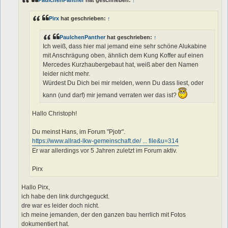
r
a
g
Pirx
hat geschrieben:
↑
PaulchenPanther
hat geschrieben:
↑
Ich weiß, dass hier mal jemand eine sehr schöne Alukabine
mit Anschrägung oben, ähnlich dem Kung Koffer auf einen
Mercedes Kurzhaubergebaut hat, weiß aber den Namen
leider nicht mehr.
Würdest Du Dich bei mir melden, wenn Du dass liest, oder
kann (und darf) mir jemand verraten wer das ist?
Hallo Christoph!
Du meinst Hans, im Forum "Pjotr".
https://www.allrad-lkw-gemeinschaft.de/ ... file&u=314
Er war allerdings vor 5 Jahren zuletzt im Forum aktiv.
Pirx
Hallo Pirx,
ich habe den link durchgeguckt.
dre war es leider doch nicht.
ich meine jemanden, der den ganzen bau herrlich mit Fotos
dokumentiert hat.