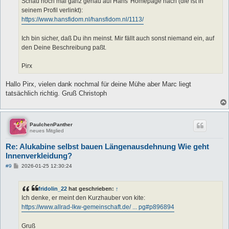
Schau noch mal ganz genau auf Hans' Homepage nach (die ist in
seinem Profil verlinkt):
https://www.hansfidom.nl/hansfidom.nl/1113/
Ich bin sicher, daß Du ihn meinst. Mir fällt auch sonst niemand ein, auf
den Deine Beschreibung paßt.
Pirx
Hallo Pirx, vielen dank nochmal für deine Mühe aber Marc liegt
tatsächlich richtig. Gruß Christoph
PaulchenPanther
neues Mitglied
Re: Alukabine selbst bauen Längenausdehnung Wie geht
Innenverkleidung?
B
#9
2026-01-25 12:30:24
e
i
t
fridolin_22
hat geschrieben:
↑
r
a
Ich denke, er meint den Kurzhauber von kite:
g
https://www.allrad-lkw-gemeinschaft.de/ ... pg#p896894
Gruß