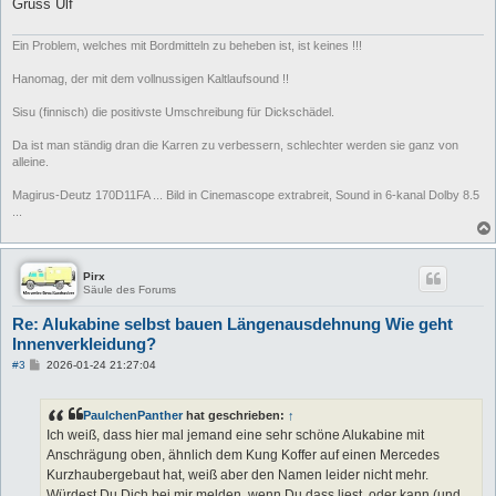
Gruss Ulf
Ein Problem, welches mit Bordmitteln zu beheben ist, ist keines !!!
Hanomag, der mit dem vollnussigen Kaltlaufsound !!
Sisu (finnisch) die positivste Umschreibung für Dickschädel.
Da ist man ständig dran die Karren zu verbessern, schlechter werden sie ganz von
alleine.
Magirus-Deutz 170D11FA ... Bild in Cinemascope extrabreit, Sound in 6-kanal Dolby 8.5
...
Pirx
Säule des Forums
Re: Alukabine selbst bauen Längenausdehnung Wie geht
Innenverkleidung?
B
#3
2026-01-24 21:27:04
e
i
t
PaulchenPanther
hat geschrieben:
↑
r
a
Ich weiß, dass hier mal jemand eine sehr schöne Alukabine mit
g
Anschrägung oben, ähnlich dem Kung Koffer auf einen Mercedes
Kurzhaubergebaut hat, weiß aber den Namen leider nicht mehr.
Würdest Du Dich bei mir melden, wenn Du dass liest, oder kann (und