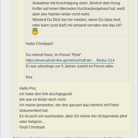
Alukabine mit Anschrägung oben, ähnlich dem Kung
Koffer auf einen Mercedes Kurzhaubergebaut hat, weiß
aber den Namen leider nicht mehr.
Würdest Du Dich bei mir melden, wenn Du dass liest,
oder kann (und darf) mir jemand verraten wer das ist?
Hallo Christoph!
Du meinst Hans, im Forum "Pjotr".
https://www.allrad-lkw-gemeinschaft.de/ ... file&u=314
Er war allerdings vor 5 Jahren zuletzt im Forum aktiv.
Pirx
Hallo Pirx,
ich habe den link durchgeguckt.
dre war es leider doch nicht.
ich meine jemanden, der den ganzen bau herrlich mit Fotos
dokumentiert hat.
Es ist auch ein kurzhauber, aber ich meine der ist irgendwie ptrol
oder hellgrün....
Gruß Christoph