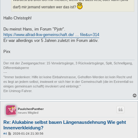
darf) mir jemand verraten wer das ist?
Hallo Christoph!
Du meinst Hans, im Forum "Pjotr".
https://www.allrad-lkw-gemeinschaft.de/ ... file&u=314
Er war allerdings vor 5 Jahren zuletzt im Forum aktiv.
Pirx
Der mit der Zweigangachse: 15 Vorwärtsgänge, 3 Rückwärtsgänge, Split, Schnellgang,
Differentialsperre
---
"Immer bedenken: Hilfe ist keine Einbahnstrasse, Geholfen-Werden ist kein Recht und
es liegt an jedem selbst, inwieweit er sich hier in der Gemeinschaft (die im Extremfall so
einiges gemeinsam schafft) involviert und einbringt."
Ein Unimog-Fahrer.
PaulchenPanther
neues Mitglied
Re: Alukabine selbst bauen Längenausdehnung Wie geht
Innenverkleidung?
B
#4
2026-01-24 21:30:56
e