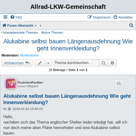
Allrad-LKW-Gemeinschaft
FAQ
Registrieren
Anmelden
S
Foren-Übersicht
Unbeantwortete Themen
Aktive Themen
u
Alukabine selbst bauen Längenausdehnung Wie
c
geht Innenverkleidung?
h
e
Moderator:
Moderatoren
Suche
Erweiterte 
Antworten
10 Beiträge • Seite
1
von
1
PaulchenPanther
neues Mitglied
Alukabine selbst bauen Längenausdehnung Wie geht
Innenverkleidung?
B
#1
2026-01-24 15:40:15
e
i
Hallo,
t
nachdem sich das Thema englischer Shelter leider erledigt hat, will ich
r
a
nun doch meine alten Pläne hervorholen und eine Alukabine selbst
g
bauen.