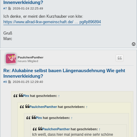
Innenverkleidung?
B
#7
2026-01-24 22:25:49
e
i
Ich denke, er meint den Kurzhauber von kite:
t
https://www.allrad-lkw-gemeinschaft.de/ ... pg#p896894
r
a
g
Gruß
Marc
PaulchenPanther
neues Mitglied
Re: Alukabine selbst bauen Längenausdehnung Wie geht
Innenverkleidung?
B
#8
2026-01-25 12:29:40
e
i
t
Pirx
hat geschrieben:
↑
r
a
g
PaulchenPanther
hat geschrieben:
↑
Pirx
hat geschrieben:
↑
PaulchenPanther
hat geschrieben:
↑
Ich weiß, dass hier mal jemand eine sehr schöne