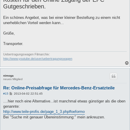
Gutgeschrieben.
Ein schönes Angebot, was bei einer kleiner Bestellung zu einem nicht
unerheblichen Vorteil werden kann...
Grüße,
Transporter.
Uebertragungswagen Filmarchiv:
http://www.youtube.de/user/uebertragungswagen
nimoga
neues Mitglied
Re: Online-Preisabfrage für Mercedes-Benz-Ersatzteile
B
#15
2013-04-02 22:51:45
e
i
....hier noch eine Alternative...ist manchmal etwas günstiger als die oben
t
genannte:
r
a
http://www.teile-profis.de/page_1_3.php#oeformo
g
Bei "Suche mit genauer Übereinstimmung:" mein ankreuzen.