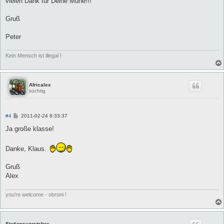
vielen Dank für Deine Mühe!!!
g
Gruß
Peter
Kein Mensch ist illegal !
Africalex
süchtig
B
#4
2011-02-24 8:33:37
e
i
Ja große klasse!
t
r
a
Danke, Klaus.
g
Gruß
Alex
you're welcome - obroni !
Stationsvorsteher