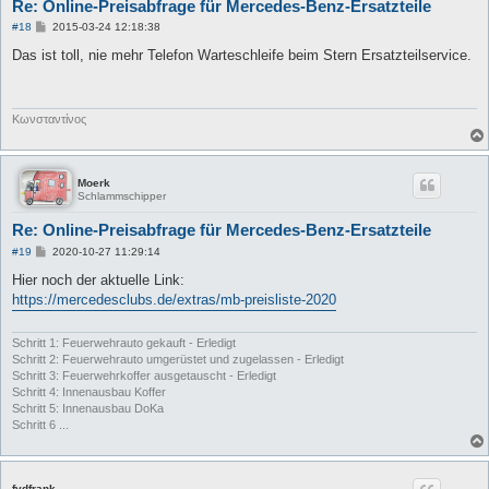
Re: Online-Preisabfrage für Mercedes-Benz-Ersatzteile
B
#18
2015-03-24 12:18:38
e
i
Das ist toll, nie mehr Telefon Warteschleife beim Stern Ersatzteilservice.
t
r
a
g
Κωνσταντίνος
Moerk
Schlammschipper
Re: Online-Preisabfrage für Mercedes-Benz-Ersatzteile
B
#19
2020-10-27 11:29:14
e
i
Hier noch der aktuelle Link:
t
https://mercedesclubs.de/extras/mb-preisliste-2020
r
a
g
Schritt 1: Feuerwehrauto gekauft - Erledigt
Schritt 2: Feuerwehrauto umgerüstet und zugelassen - Erledigt
Schritt 3: Feuerwehrkoffer ausgetauscht - Erledigt
Schritt 4: Innenausbau Koffer
Schritt 5: Innenausbau DoKa
Schritt 6 ...
fvdfrank