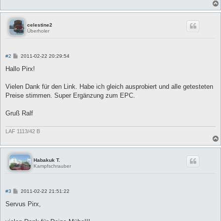
celestine2
Überholer
B
#2
2011-02-22 20:29:54
e
i
Hallo Pirx!
t
r
a
Vielen Dank für den Link. Habe ich gleich ausprobiert und alle getesteten
g
Preise stimmen. Super Ergänzung zum EPC.
Gruß Ralf
LAF 1113/42 B
Habakuk T.
Kampfschrauber
B
#3
2011-02-22 21:51:22
e
i
Servus Pirx,
t
r
a