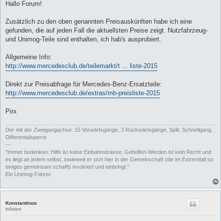
i
Hallo Forum!
t
r
a
Zusätzlich zu den oben genannten Preisauskünften habe ich eine
g
gefunden, die auf jeden Fall die aktuellsten Preise zeigt. Nutzfahrzeug-
und Unimog-Teile sind enthalten, ich hab's ausprobiert.
Allgemeine Info:
http://www.mercedesclub.de/teilemarkt/t ... liste-2015
Direkt zur Preisabfrage für Mercedes-Benz-Ersatzteile:
http://www.mercedesclub.de/extras/mb-preisliste-2015
Pirx
Der mit der Zweigangachse: 15 Vorwärtsgänge, 3 Rückwärtsgänge, Split, Schnellgang,
Differentialsperre
---
"Immer bedenken: Hilfe ist keine Einbahnstrasse, Geholfen-Werden ist kein Recht und
es liegt an jedem selbst, inwieweit er sich hier in der Gemeinschaft (die im Extremfall so
einiges gemeinsam schafft) involviert und einbringt."
Ein Unimog-Fahrer.
Konstantinos
infiziert