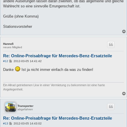
andere Äußerungen lassen daran zweifeln, ob das allgemeine und gleiche
Wahlrecht so eine sinnvolle Errungenschaft ist.
Grüße (ohne Komma)
Stationsvorsteher
Hanno5
neues Mitglied
Re: Online-Preisabfrage für Mercedes-Benz-Ersatzteile
B
#12
2012-03-05 14:41:42
e
i
Danke
Ist ja nicht immer einfach da was zu finden!
t
r
a
g
Ein Allrad getriebenen Lkw in einer Vermietung zu bekommen ist eine harte
Angelegenheit.
Transporter
abgefahren
Re: Online-Preisabfrage für Mercedes-Benz-Ersatzteile
B
#13
2012-03-05 14:43:02
e