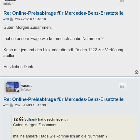
infiziert
Re: Online-Preisabfrage für Mercedes-Benz-Ersatzteile
B
#20
2022-05-19 10:40:19
e
i
Guten Morgen Zusammen,
t
r
a
mal ne andere Frage wie komme ich an die Nummern ?
g
Kann mir jemand den Link oder die pdf für den 1222 zur Verfügung
stellen.
Herzlichen Dank
Wlad86
infiziert
Re: Online-Preisabfrage für Mercedes-Benz-Ersatzteile
B
#21
2025-11-03 18:47:30
e
i
t
fvdfrank
hat geschrieben:
↑
r
a
Guten Morgen Zusammen,
g
mal ne andere Frage wie komme ich an die Nummern ?