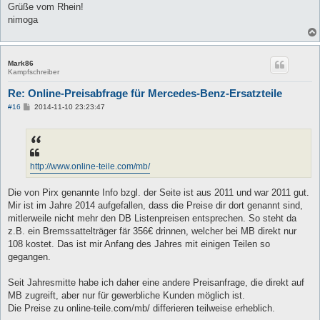
Grüße vom Rhein!
nimoga
Mark86
Kampfschreiber
Re: Online-Preisabfrage für Mercedes-Benz-Ersatzteile
B
#16
2014-11-10 23:23:47
e
i
t
r
a
g
http://www.online-teile.com/mb/
Die von Pirx genannte Info bzgl. der Seite ist aus 2011 und war 2011 gut.
Mir ist im Jahre 2014 aufgefallen, dass die Preise dir dort genannt sind,
mitlerweile nicht mehr den DB Listenpreisen entsprechen. So steht da
z.B. ein Bremssattelträger fär 356€ drinnen, welcher bei MB direkt nur
108 kostet. Das ist mir Anfang des Jahres mit einigen Teilen so
gegangen.
Seit Jahresmitte habe ich daher eine andere Preisanfrage, die direkt auf
MB zugreift, aber nur für gewerbliche Kunden möglich ist.
Die Preise zu online-teile.com/mb/ differieren teilweise erheblich.