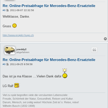
Re: Online-Preisabfrage für Mercedes-Benz-Ersatzteile
B
#8
2011-08-07 22:32:56
e
i
Weltklasse, Danke.
t
r
a
Gruss
g
http://www.projekt-hugo.ch
yoeddy2
abgefahren
Re: Online-Preisabfrage für Mercedes-Benz-Ersatzteile
B
#9
2011-09-25 9:59:58
e
i
t
r
Das ist ja ma Klasse ....Vielen Dank dafür
a
g
LG Ralf
Viel zu spät begreifen viele die versäumten Lebensziele:
Freude, Schönheit der Natur, Gesundheit, Reisen und Kultur.
Darum, Mensch, sei zeitig weise! Höchste Zeit ist´s: Reise, reise!
Wilhelm Busch (1832-1908)