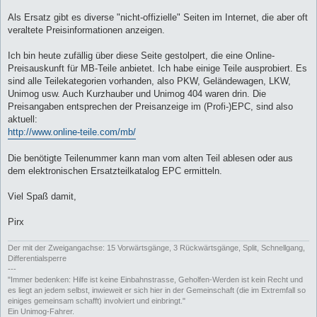
Als Ersatz gibt es diverse "nicht-offizielle" Seiten im Internet, die aber oft
veraltete Preisinformationen anzeigen.
Ich bin heute zufällig über diese Seite gestolpert, die eine Online-
Preisauskunft für MB-Teile anbietet. Ich habe einige Teile ausprobiert. Es
sind alle Teilekategorien vorhanden, also PKW, Geländewagen, LKW,
Unimog usw. Auch Kurzhauber und Unimog 404 waren drin. Die
Preisangaben entsprechen der Preisanzeige im (Profi-)EPC, sind also
aktuell:
http://www.online-teile.com/mb/
Die benötigte Teilenummer kann man vom alten Teil ablesen oder aus
dem elektronischen Ersatzteilkatalog EPC ermitteln.
Viel Spaß damit,
Pirx
Der mit der Zweigangachse: 15 Vorwärtsgänge, 3 Rückwärtsgänge, Split, Schnellgang,
Differentialsperre
---
"Immer bedenken: Hilfe ist keine Einbahnstrasse, Geholfen-Werden ist kein Recht und
es liegt an jedem selbst, inwieweit er sich hier in der Gemeinschaft (die im Extremfall so
einiges gemeinsam schafft) involviert und einbringt."
Ein Unimog-Fahrer.