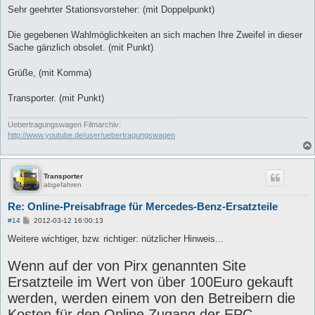
i
Sehr geehrter Stationsvorsteher: (mit Doppelpunkt)
t
r
a
Die gegebenen Wahlmöglichkeiten an sich machen Ihre Zweifel in dieser
g
Sache gänzlich obsolet. (mit Punkt)
Grüße, (mit Komma)
Transporter. (mit Punkt)
Uebertragungswagen Filmarchiv:
http://www.youtube.de/user/uebertragungswagen
Transporter
abgefahren
Re: Online-Preisabfrage für Mercedes-Benz-Ersatzteile
B
#14
2012-03-12 16:00:13
e
i
Weitere wichtiger, bzw. richtiger: nützlicher Hinweis...
t
r
Wenn auf der von Pirx genannten Site
a
g
Ersatzteile im Wert von über 100Euro gekauft
werden, werden einem von den Betreibern die
Kosten für den Online Zugang der EPC