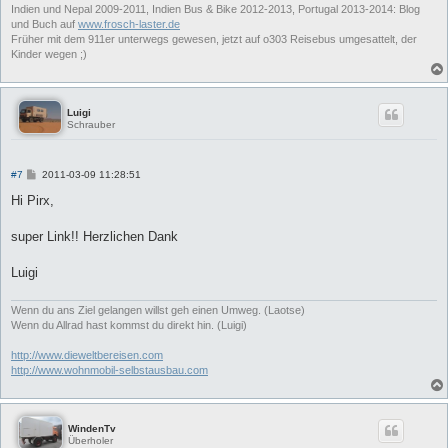
Indien und Nepal 2009-2011, Indien Bus & Bike 2012-2013, Portugal 2013-2014: Blog
und Buch auf
www.frosch-laster.de
Früher mit dem 911er unterwegs gewesen, jetzt auf o303 Reisebus umgesattelt, der
Kinder wegen ;)
Luigi
Schrauber
B
#7
2011-03-09 11:28:51
e
i
Hi Pirx,
t
r
a
super Link!! Herzlichen Dank
g
Luigi
Wenn du ans Ziel gelangen willst geh einen Umweg. (Laotse)
Wenn du Allrad hast kommst du direkt hin. (Luigi)
http://www.dieweltbereisen.com
http://www.wohnmobil-selbstausbau.com
WindenTv
Überholer