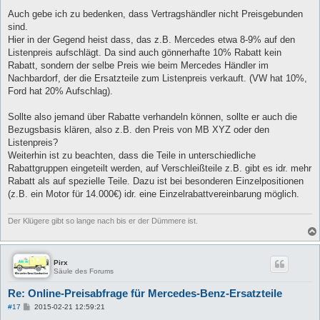
Auch gebe ich zu bedenken, dass Vertragshändler nicht Preisgebunden
sind.
Hier in der Gegend heist dass, das z.B. Mercedes etwa 8-9% auf den
Listenpreis aufschlägt. Da sind auch gönnerhafte 10% Rabatt kein
Rabatt, sondern der selbe Preis wie beim Mercedes Händler im
Nachbardorf, der die Ersatzteile zum Listenpreis verkauft. (VW hat 10%,
Ford hat 20% Aufschlag).
Sollte also jemand über Rabatte verhandeln können, sollte er auch die
Bezugsbasis klären, also z.B. den Preis von MB XYZ oder den
Listenpreis?
Weiterhin ist zu beachten, dass die Teile in unterschiedliche
Rabattgruppen eingeteilt werden, auf Verschleißteile z.B. gibt es idr. mehr
Rabatt als auf spezielle Teile. Dazu ist bei besonderen Einzelpositionen
(z.B. ein Motor für 14.000€) idr. eine Einzelrabattvereinbarung möglich.
Der Klügere gibt so lange nach bis er der Dümmere ist.
Pirx
Säule des Forums
Re: Online-Preisabfrage für Mercedes-Benz-Ersatzteile
B
#17
2015-02-21 12:59:21
e