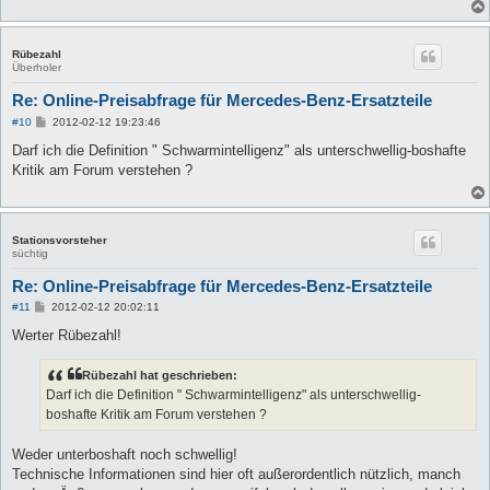
Rübezahl
Überholer
Re: Online-Preisabfrage für Mercedes-Benz-Ersatzteile
B
#10
2012-02-12 19:23:46
e
i
Darf ich die Definition " Schwarmintelligenz" als unterschwellig-boshafte
t
Kritik am Forum verstehen ?
r
a
g
Stationsvorsteher
süchtig
Re: Online-Preisabfrage für Mercedes-Benz-Ersatzteile
B
#11
2012-02-12 20:02:11
e
i
Werter Rübezahl!
t
r
a
Rübezahl hat geschrieben:
g
Darf ich die Definition " Schwarmintelligenz" als unterschwellig-
boshafte Kritik am Forum verstehen ?
Weder unterboshaft noch schwellig!
Technische Informationen sind hier oft außerordentlich nützlich, manch