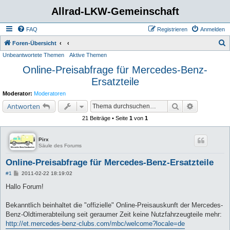
Allrad-LKW-Gemeinschaft
FAQ
Registrieren
Anmelden
S
Foren-Übersicht
Unbeantwortete Themen
Aktive Themen
u
Online-Preisabfrage für Mercedes-Benz-
c
Ersatzteile
h
e
Moderator:
Moderatoren
Suche
Erweiterte 
Antworten
21 Beiträge • Seite
1
von
1
Pirx
Säule des Forums
Online-Preisabfrage für Mercedes-Benz-Ersatzteile
B
#1
2011-02-22 18:19:02
e
i
Hallo Forum!
t
r
a
Bekanntlich beinhaltet die "offizielle" Online-Preisauskunft der Mercedes-
g
Benz-Oldtimerabteilung seit geraumer Zeit keine Nutzfahrzeugteile mehr:
http://et.mercedes-benz-clubs.com/mbc/welcome?locale=de