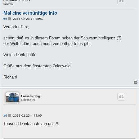
süchtig
Mal eine vernünftige Info
B
#5
2011-02-24 12:18:57
e
i
Verehrter Pirx,
t
r
a
schön, daß es in diesem Forum neben der Schwarmintelligenz (?)
g
der Welterklärer auch noch vernünftige Infos gibt.
Vielen Dank dafür!
Grüße aus dem finstersten Odenwald
Richard
Froschkönig
Überholer
B
#6
2011-02-25 4:44:05
e
i
Tausend Dank auch von uns !!!
t
r
a
g