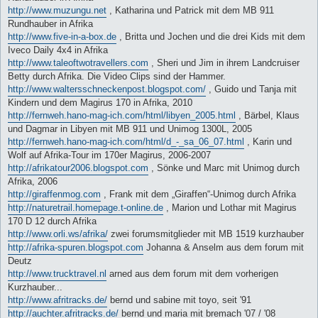
http://www.muzungu.net
, Katharina und Patrick mit dem MB 911
Rundhauber in Afrika
http://www.five-in-a-box.de
, Britta und Jochen und die drei Kids mit dem
Iveco Daily 4x4 in Afrika
http://www.taleoftwotravellers.com
, Sheri und Jim in ihrem Landcruiser
Betty durch Afrika. Die Video Clips sind der Hammer.
http://www.waltersschneckenpost.blogspot.com/
, Guido und Tanja mit
Kindern und dem Magirus 170 in Afrika, 2010
http://fernweh.hano-mag-ich.com/html/libyen_2005.html
, Bärbel, Klaus
und Dagmar in Libyen mit MB 911 und Unimog 1300L, 2005
http://fernweh.hano-mag-ich.com/html/d_-_sa_06_07.html
, Karin und
Wolf auf Afrika-Tour im 170er Magirus, 2006-2007
http://afrikatour2006.blogspot.com
, Sönke und Marc mit Unimog durch
Afrika, 2006
http://giraffenmog.com
, Frank mit dem „Giraffen“-Unimog durch Afrika
http://naturetrail.homepage.t-online.de
, Marion und Lothar mit Magirus
170 D 12 durch Afrika
http://www.orli.ws/afrika/
zwei forumsmitglieder mit MB 1519 kurzhauber
http://afrika-spuren.blogspot.com
Johanna & Anselm aus dem forum mit
Deutz
http://www.trucktravel.nl
arned aus dem forum mit dem vorherigen
Kurzhauber...
http://www.afritracks.de/
bernd und sabine mit toyo, seit '91
http://auchter.afritracks.de/
bernd und maria mit bremach '07 / '08