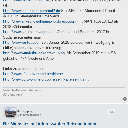
http://www.gelberunimog.de
, Panamericana mit Unimog 2450L, Carina &
Olli
http://www.bummelmitpummel2.de
Sigo&Hilu mit Mercedes 911 seit
4/2015 in Suedamerika unterwegs
http://www.ankeundwolfgang.wordpress.com
mit MAN TGA 18.410 ab
2013 Südamerika
http://www.dergrossewagen.eu
- Christine und Peter seit 2017 in
Südamerika unterwegs
http://www.wu-tour.de
- seit Januar 2015 bereisen wu (= wolfgang &
ulrike) südamerika. cave: fotolastig
http://www.wunderbruecke.travel.blog
. Ab September 2019 mit in SA
gekauften 4x4 Nicole und Arno
Links zu anderen Listen
http://www.africa-overland.net/Home
http://www.burgi-online.ch/pb/reiselinks/reiselinks.htm
Viele Grüße von unterwegs
Jörg und Anja
4x4tripping
Schlammschipper
Re: Websites mit interessanten Reiseberichten