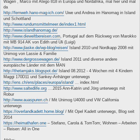
Wagen , Marco mit Atego 818 in Europa und Nordafrika, mal hier und mal
da
http://fernweh.hano-mag-ich.com/
Uwe und Andrea im Hanomag in Island
und Schottland
http://www.rundumsmittelmeer.de/index1.html
http://www.islandhanomag.de/
http://www.dieweltbereisen.com
, Portugal auf dem Rückweg von Marokko
mit MB 914 AK von Edith und Uli (Luigi)
http://www.jlaske.de/wp-blog/reisen/
Island 2010 und Nordkapp 2008 mit
Unimog von Lassie & Familie
http://www.dergrossewagen.de/
Island 2011 und diverse andere
europäische Länder mit dem MAN
http://thetamjaks.blogspot.de/
Island 08.2012 - 4 Wochen mit 4 Kindern
Maggi 170D11 und Sankey-Anhänger unterwegs
http://ens.ch/ens/places/europa/island/
... index.html
http://www.saltedlife.org
....2015 Ann-Katrin und Jörg unterwegs mit
Robur
http://www.auaspuren.ch
/ Mit Unimog U4000 und VW California
unterwegs
https://overlandkadett.home.blog/
/ Mit Opel Kadett unterwegs, Blog seit
2014
https://heimathafen.one
– Stefano, Carola & TomTom; Wohnen – Arbeiten
– Reisen: All in One