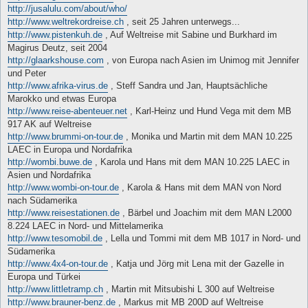
http://jusalulu.com/about/who/
http://www.weltrekordreise.ch
, seit 25 Jahren unterwegs...
http://www.pistenkuh.de
, Auf Weltreise mit Sabine und Burkhard im
Magirus Deutz, seit 2004
http://glaarkshouse.com
, von Europa nach Asien im Unimog mit Jennifer
und Peter
http://www.afrika-virus.de
, Steff Sandra und Jan, Hauptsächliche
Marokko und etwas Europa
http://www.reise-abenteuer.net
, Karl-Heinz und Hund Vega mit dem MB
917 AK auf Weltreise
http://www.brummi-on-tour.de
, Monika und Martin mit dem MAN 10.225
LAEC in Europa und Nordafrika
http://wombi.buwe.de
, Karola und Hans mit dem MAN 10.225 LAEC in
Asien und Nordafrika
http://www.wombi-on-tour.de
, Karola & Hans mit dem MAN von Nord
nach Südamerika
http://www.reisestationen.de
, Bärbel und Joachim mit dem MAN L2000
8.224 LAEC in Nord- und Mittelamerika
http://www.tesomobil.de
, Lella und Tommi mit dem MB 1017 in Nord- und
Südamerika
http://www.4x4-on-tour.de
, Katja und Jörg mit Lena mit der Gazelle in
Europa und Türkei
http://www.littletramp.ch
, Martin mit Mitsubishi L 300 auf Weltreise
http://www.brauner-benz.de
, Markus mit MB 200D auf Weltreise