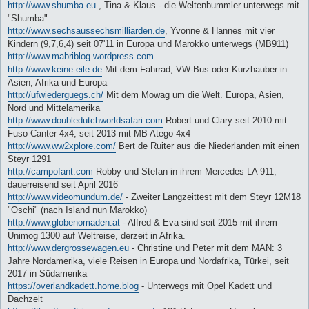
http://www.shumba.eu
, Tina & Klaus - die Weltenbummler unterwegs mit
"Shumba"
http://www.sechsaussechsmilliarden.de
, Yvonne & Hannes mit vier
Kindern (9,7,6,4) seit 07'11 in Europa und Marokko unterwegs (MB911)
http://www.mabriblog.wordpress.com
http://www.keine-eile.de
Mit dem Fahrrad, VW-Bus oder Kurzhauber in
Asien, Afrika und Europa
http://ufwiederguegs.ch/
Mit dem Mowag um die Welt. Europa, Asien,
Nord und Mittelamerika
http://www.doubledutchworldsafari.com
Robert und Clary seit 2010 mit
Fuso Canter 4x4, seit 2013 mit MB Atego 4x4
http://www.ww2xplore.com/
Bert de Ruiter aus die Niederlanden mit einen
Steyr 1291
http://campofant.com
Robby und Stefan in ihrem Mercedes LA 911,
dauerreisend seit April 2016
http://www.videomundum.de/
- Zweiter Langzeittest mit dem Steyr 12M18
"Oschi" (nach Island nun Marokko)
http://www.globenomaden.at
- Alfred & Eva sind seit 2015 mit ihrem
Unimog 1300 auf Weltreise, derzeit in Afrika.
http://www.dergrossewagen.eu
- Christine und Peter mit dem MAN: 3
Jahre Nordamerika, viele Reisen in Europa und Nordafrika, Türkei, seit
2017 in Südamerika
https://overlandkadett.home.blog
- Unterwegs mit Opel Kadett und
Dachzelt