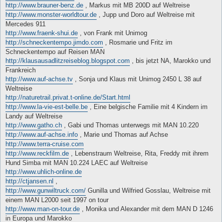
http://www.brauner-benz.de
, Markus mit MB 200D auf Weltreise
http://www.monster-worldtour.de
, Jupp und Doro auf Weltreise mit
Mercedes 911
http://www.fraenk-shui.de
, von Frank mit Unimog
http://schneckentempo.jimdo.com
, Rosmarie und Fritz im
Schneckentempo auf Reisen MAN
http://klausausadlitzreiseblog.blogspot.com
, bis jetzt NA, Marokko und
Frankreich
http://www.auf-achse.tv
, Sonja und Klaus mit Unimog 2450 L 38 auf
Weltreise
http://naturetrail.privat.t-online.de/Start.html
http://www.la-vie-est-belle.be
, Eine belgische Familie mit 4 Kindern im
Landy auf Weltreise
http://www.gatho.ch
, Gabi und Thomas unterwegs mit MAN 10.220
http://www.auf-achse.info
, Marie und Thomas auf Achse
http://www.terra-cruise.com
http://www.reckfilm.de
, Lebenstraum Weltreise, Rita, Freddy mit ihrem
Hund Simba mit MAN 10.224 LAEC auf Weltreise
http://www.uhlich-online.de
http://ctjansen.nl
,
http://www.gunwiltruck.com/
Gunilla und Wilfried Gosslau, Weltreise mit
einem MAN L2000 seit 1997 on tour
http://www.man-on-tour.de
, Monika und Alexander mit dem MAN D 1246
in Europa und Marokko