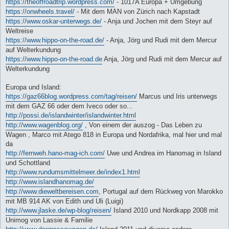
https://theoffroadtrip.wordpress.com/
- 1017A Europa + Umgebung
https://onwheels.travel/
- Mit dem MAN von Zürich nach Kapstadt
https://www.oskar-unterwegs.de/
- Anja und Jochen mit dem Steyr auf
Weltreise
https://www.hippo-on-the-road.de/
- Anja, Jörg und Rudi mit dem Mercur
auf Welterkundung
https://www.hippo-on-the-road.de
Anja, Jörg und Rudi mit dem Mercur auf
Welterkundung
Europa und Island:
https://gaz66blog.wordpress.com/tag/reisen/
Marcus und Iris unterwegs
mit dem GAZ 66 oder dem Iveco oder so...
http://possi.de/islandwinter/islandwinter.html
http://www.wagenblog.org/
, Von einem der auszog - Das Leben zu
Wagen , Marco mit Atego 818 in Europa und Nordafrika, mal hier und mal
da
http://fernweh.hano-mag-ich.com/
Uwe und Andrea im Hanomag in Island
und Schottland
http://www.rundumsmittelmeer.de/index1.html
http://www.islandhanomag.de/
http://www.dieweltbereisen.com
, Portugal auf dem Rückweg von Marokko
mit MB 914 AK von Edith und Uli (Luigi)
http://www.jlaske.de/wp-blog/reisen/
Island 2010 und Nordkapp 2008 mit
Unimog von Lassie & Familie