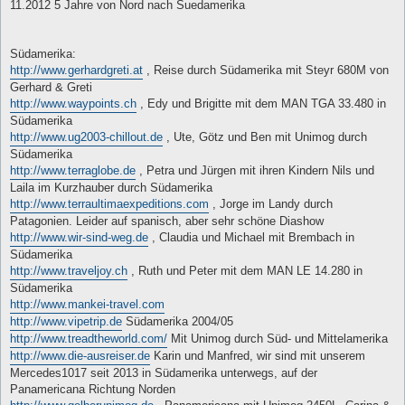
11.2012 5 Jahre von Nord nach Suedamerika
Südamerika:
http://www.gerhardgreti.at
, Reise durch Südamerika mit Steyr 680M von
Gerhard & Greti
http://www.waypoints.ch
, Edy und Brigitte mit dem MAN TGA 33.480 in
Südamerika
http://www.ug2003-chillout.de
, Ute, Götz und Ben mit Unimog durch
Südamerika
http://www.terraglobe.de
, Petra und Jürgen mit ihren Kindern Nils und
Laila im Kurzhauber durch Südamerika
http://www.terraultimaexpeditions.com
, Jorge im Landy durch
Patagonien. Leider auf spanisch, aber sehr schöne Diashow
http://www.wir-sind-weg.de
, Claudia und Michael mit Brembach in
Südamerika
http://www.traveljoy.ch
, Ruth und Peter mit dem MAN LE 14.280 in
Südamerika
http://www.mankei-travel.com
http://www.vipetrip.de
Südamerika 2004/05
http://www.treadtheworld.com/
Mit Unimog durch Süd- und Mittelamerika
http://www.die-ausreiser.de
Karin und Manfred, wir sind mit unserem
Mercedes1017 seit 2013 in Südamerika unterwegs, auf der
Panamericana Richtung Norden