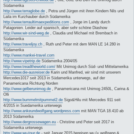
Südamerika
http://www.terraglobe.de
, Petra und Jürgen mit ihren Kindern Nils und
Laila im Kurzhauber durch Südamerika
http://www.terraultimaexpeditions.com
, Jorge im Landy durch
Patagonien. Leider auf spanisch, aber sehr schöne Diashow
http://www.wir-sind-weg.de
, Claudia und Michael mit Brembach in
Südamerika
http://www.traveljoy.ch
, Ruth und Peter mit dem MAN LE 14.280 in
Südamerika
http://www.mankei-travel.com
http://www.vipetrip.de
Südamerika 2004/05
http://www.treadtheworld.com/
Mit Unimog durch Süd- und Mittelamerika
http://www.die-ausreiser.de
Karin und Manfred, wir sind mit unserem
Mercedes1017 seit 2013 in Südamerika unterwegs, auf der
Panamericana Richtung Norden
http://www.gelberunimog.de
, Panamericana mit Unimog 2450L, Carina &
Olli
http://www.bummelmitpummel2.de
Sigo&Hilu mit Mercedes 911 seit
4/2015 in Suedamerika unterwegs
http://www.ankeundwolfgang.wordpress.com
mit MAN TGA 18.410 ab
2013 Südamerika
http://www.dergrossewagen.eu
- Christine und Peter seit 2017 in
Südamerika unterwegs
http://www.wu-tour.de
- seit Januar 2015 bereisen wu (= wolfgang &