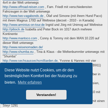
4x4 in der Welt unterwegs
http://www.offroad-reisen.com
, Fam. Friedl mit verschiedensten
Fahrzeugen in der Welt unterwegs
http://www.two-vagabonds.de
, Olaf und Simone (mit ihrem Hund Paco)
mit ihrem Magirus 170D auf Weltreise (derzeit - 2010 - in Kanada)
http://www.arminius-on-tour.de
Ingrid und Jörg mit Unimog auf Weltreise
http://pibock.de
Isabella und Peter Bock im 1017 durch mehrere
Kontinente
http://www.mantoco.com
, Conny & Tommy mit dem MAN 10.220 auf
dieser Welt unterwegs
http://www.reisenomaden.de/
http://www.shumba.eu
, Tina & Klaus - die Weltenbummler unterwegs mit
"Shumba"
http://www.sechsaussechsmilliarden.de
, Yvonne & Hannes mit vier
Kindern (9,7,6,4) seit 07'11 in Europa und Marokko unterwegs (MB911)
http://www.mabriblog.wordpress.com
Diese Website nutzt Cookies, um dir den
http://www.keine-eile.de
Mit dem Fahrrad, VW-Bus oder Kurzhauber in
bestmöglichen Komfort bei der Nutzung zu
Asien, Afrika und Europa
bieten.
Mehr erfahren
http://ufwiederguegs.ch/
Mit dem Mowag um die Welt. Europa, Asien,
Nord und Mittelamerika
http://www.doubledutchworldsafari.com
Robert und Clary seit 2010 mit
Verstanden!
Fuso Canter 4x4, seit 2013 mit MB Atego 4x4
http://www.ww2xplore.com/
Bert de Ruiter aus die Niederlanden mit einen
Steyr 1291