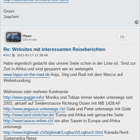
Gruss
Joachim
Hippo
Überholer
Re: Websites mit interessanten Reiseberichten
B
#302
2021-01-17 11:38:49
e
i
Hatte eigentlich gedacht das unsere Seite schon in der Liste ist. Sind zur
t
Zeit in Afrika und sind gespannt wie es weitergeht.
r
a
www.hippo-on-the-road.de
Anja, Jörg und Rudi mit dem Mercur auf
g
Welterkundung
Weltreisen oder mehrere Kontinente:
http://www.gugger.info/
Monika und Tobias immer wieder unterwegs seit
2003, aktuell auf Seidenstrasse Richtung Osten mit MB 1428 AF
http://www.pegasus-unterwegs.ch/
Gabi und Peter unterwegs mit Globi
http://www.land-streicher.de/
Euroa und Afrika nett gemachte Seite
http://www.taurus-online.ch/
ein alter Saurer in Europa und Afrika
unterwegs
http://www.bigbreak.ch/bigbreak/Logbuch/Logbuch.html
Kanada-Nord-
Südamerika Reise