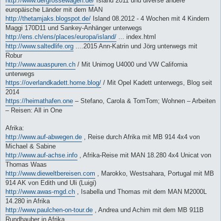
http://www.dergrossewagen.de/
Island 2011 und diverse andere
europäische Länder mit dem MAN
http://thetamjaks.blogspot.de/
Island 08.2012 - 4 Wochen mit 4 Kindern
Maggi 170D11 und Sankey-Anhänger unterwegs
http://ens.ch/ens/places/europa/island/
... index.html
http://www.saltedlife.org
....2015 Ann-Katrin und Jörg unterwegs mit
Robur
http://www.auaspuren.ch
/ Mit Unimog U4000 und VW California
unterwegs
https://overlandkadett.home.blog/
/ Mit Opel Kadett unterwegs, Blog seit
2014
https://heimathafen.one
– Stefano, Carola & TomTom; Wohnen – Arbeiten
– Reisen: All in One
Afrika:
http://www.auf-abwegen.de
, Reise durch Afrika mit MB 914 4x4 von
Michael & Sabine
http://www.auf-achse.info
, Afrika-Reise mit MAN 18.280 4x4 Unicat von
Thomas Waas
http://www.dieweltbereisen.com
, Marokko, Westsahara, Portugal mit MB
914 AK von Edith und Uli (Luigi)
http://www.awas-mgd.ch
, Isabella und Thomas mit dem MAN M2000L
14.280 in Afrika
http://www.paulchen-on-tour.de
, Andrea und Achim mit dem MB 911B
Rundhauber in Afrika