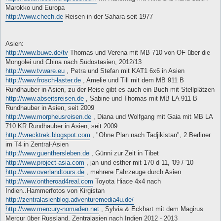
Marokko und Europa
http://www.chech.de
Reisen in der Sahara seit 1977
Asien:
http://www.buwe.de/tv
Thomas und Verena mit MB 710 von OF über die
Mongolei und China nach Südostasien, 2012/13
http://www.tvware.eu
, Petra und Stefan mit KAT1 6x6 in Asien
http://www.frosch-laster.de
, Amelie und Till mit dem MB 911 B
Rundhauber in Asien, zu der Reise gibt es auch ein Buch mit Stellplätzen
http://www.abseitsreisen.de
, Sabine und Thomas mit MB LA 911 B
Rundhauber in Asien, seit 2009
http://www.morpheusreisen.de
, Diana und Wolfgang mit Gaia mit MB LA
710 KR Rundhauber in Asien, seit 2009
http://wrecktrek.blogspot.com
, "Ohne Plan nach Tadjikistan", 2 Berliner
im T4 in Zentral-Asien
http://www.guenthersleben.de
, Günni zur Zeit in Tibet
http://www.project-asia.com
, jan und esther mit 170 d 11, '09 / '10
http://www.overlandtours.de
, mehrere Fahrzeuge durch Asien
http://www.ontheroad4real.com
Toyota Hiace 4x4 nach
Indien..Hammerfotos von Kirgistan
http://zentralasienblog.adventuremedia4u.de/
http://www.mercury-nomaden.net
, Sylvia & Eckhart mit dem Magirus
Mercur über Russland, Zentralasien nach Indien 2012 - 2013