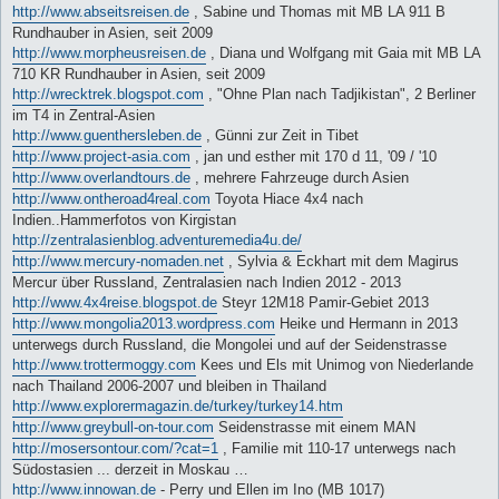
http://www.abseitsreisen.de
, Sabine und Thomas mit MB LA 911 B
Rundhauber in Asien, seit 2009
http://www.morpheusreisen.de
, Diana und Wolfgang mit Gaia mit MB LA
710 KR Rundhauber in Asien, seit 2009
http://wrecktrek.blogspot.com
, "Ohne Plan nach Tadjikistan", 2 Berliner
im T4 in Zentral-Asien
http://www.guenthersleben.de
, Günni zur Zeit in Tibet
http://www.project-asia.com
, jan und esther mit 170 d 11, '09 / '10
http://www.overlandtours.de
, mehrere Fahrzeuge durch Asien
http://www.ontheroad4real.com
Toyota Hiace 4x4 nach
Indien..Hammerfotos von Kirgistan
http://zentralasienblog.adventuremedia4u.de/
http://www.mercury-nomaden.net
, Sylvia & Eckhart mit dem Magirus
Mercur über Russland, Zentralasien nach Indien 2012 - 2013
http://www.4x4reise.blogspot.de
Steyr 12M18 Pamir-Gebiet 2013
http://www.mongolia2013.wordpress.com
Heike und Hermann in 2013
unterwegs durch Russland, die Mongolei und auf der Seidenstrasse
http://www.trottermoggy.com
Kees und Els mit Unimog von Niederlande
nach Thailand 2006-2007 und bleiben in Thailand
http://www.explorermagazin.de/turkey/turkey14.htm
http://www.greybull-on-tour.com
Seidenstrasse mit einem MAN
http://mosersontour.com/?cat=1
, Familie mit 110-17 unterwegs nach
Südostasien ... derzeit in Moskau …
http://www.innowan.de
- Perry und Ellen im Ino (MB 1017)