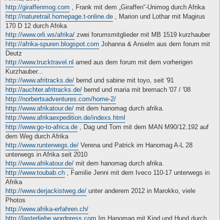
http://giraffenmog.com
, Frank mit dem „Giraffen“-Unimog durch Afrika
http://naturetrail.homepage.t-online.de
, Marion und Lothar mit Magirus
170 D 12 durch Afrika
http://www.orli.ws/afrika/
zwei forumsmitglieder mit MB 1519 kurzhauber
http://afrika-spuren.blogspot.com
Johanna & Anselm aus dem forum mit
Deutz
http://www.trucktravel.nl
arned aus dem forum mit dem vorherigen
Kurzhauber...
http://www.afritracks.de/
bernd und sabine mit toyo, seit '91
http://auchter.afritracks.de/
bernd und maria mit bremach '07 / '08
http://norbertsadventures.com/home-2/
http://www.afrikatour.de/
mit dem hanomag durch afrika.
http://www.afrikaexpedition.de/indexs.html
http://www.go-to-africa.de
, Dag und Tom mit dem MAN M90/12.192 auf
dem Weg durch Afrika
http://www.runterwegs.de/
Verena und Patrick im Hanomag A-L 28
unterwegs in Afrika seit 2010
http://www.afrikatour.de/
mit dem hanomag durch afrika.
http://www.toubab.ch
, Familie Jenni mit dem Iveco 110-17 unterwegs in
Afrika
http://www.derjackistweg.de/
unter anderem 2012 in Marokko, viele
Photos
http://www.afrika-erfahren.ch/
http://lasterliebe.wordpress.com
Im Hanomag mit Kind und Hund durch