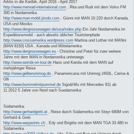
Arktis in die Karibik, April 2016 - April 2017
http://www.menrad-international.com
, Rita und Rudi mit dem Volvo FM
300 in Nordamerika
http://www.man-mobil.jimdo.com
, Günni mit MAN 10.220 durch Kanada,
USA und Mexiko
http://www.dergrossewagen.de/usa/index.php
Ein Jahr Nordamerika im
Expeditionsmobil - auch abseits üblicher Touristenpfade
http://www.crossamerika.wordpress.com
Martina und Lothar mit MANni
(MAN 8150) USA , Kanada und Mittelamerika
http://www.dergrossewagen.eu
- Christine und Peter für zwei weitere
Jahre mit dem MAN in Nordamerika unterwegs
http://www.wombi-on-tour.de
Hans und Karola mit dem MAN auf
mehrjähriger Reise
http://www.gelberunimog.de
, Panamericana mit Unimog 2450L, Carina &
Olli
http://www.bummelmitpummel.de
Sigo&Hilu mit Mercedes 911 ab
11.2012 5 Jahre von Nord nach Suedamerika
Südamerika:
http://www.gerhardgreti.at
, Reise durch Südamerika mit Steyr 680M von
Gerhard & Greti
http://www.waypoints.ch
, Edy und Brigitte mit dem MAN TGA 33.480 in
Südamerika
http://www.ug2003-chillout.de
, Ute, Götz und Ben mit Unimog durch