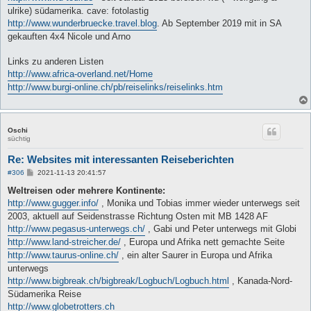
ulrike) südamerika. cave: fotolastig
http://www.wunderbruecke.travel.blog
. Ab September 2019 mit in SA
gekauften 4x4 Nicole und Arno
Links zu anderen Listen
http://www.africa-overland.net/Home
http://www.burgi-online.ch/pb/reiselinks/reiselinks.htm
Oschi
süchtig
Re: Websites mit interessanten Reiseberichten
B
#306
2021-11-13 20:41:57
e
i
Weltreisen oder mehrere Kontinente:
t
http://www.gugger.info/
, Monika und Tobias immer wieder unterwegs seit
r
a
2003, aktuell auf Seidenstrasse Richtung Osten mit MB 1428 AF
g
http://www.pegasus-unterwegs.ch/
, Gabi und Peter unterwegs mit Globi
http://www.land-streicher.de/
, Europa und Afrika nett gemachte Seite
http://www.taurus-online.ch/
, ein alter Saurer in Europa und Afrika
unterwegs
http://www.bigbreak.ch/bigbreak/Logbuch/Logbuch.html
, Kanada-Nord-
Südamerika Reise
http://www.globetrotters.ch