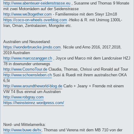
http://www.abenteuer-seidenstrasse.eu
, Susanne und Thomas 9 Monate
mit zwei Motorrädern auf der Seidenstrasse
http://www.we3together.com
- Familienreise mit dem Steyr 12m18
https://coco-on-wheels.overblog.com
-Heiko & R. mit Unimog 1300L-
Iran, Oman, Zentralasien, Mongolei etc.
Australien und Neuseeland:
https://wonderbruecke.jimdo.com
. Nicole und Arno 2016, 2017,2018,
2019 Australien
http://www.marcozangger.ch
, Joyce und Marco mit dem Landcruiser HZJ
78 in downunder unterwegs
http://www.CosmoTour.de
Claudia, Thomas, Chrissi und Ronald auf Tour
http://www.schoensleben.ch
Susi & Ruedi mit ihrem australischen OKA
6,5t
http://www.aroundtheworld-blog.de
Carlo + Jeany + Fremde mit einem
VW T4 Bus einmal um Australien
http://www.robgray.com
https://heinsteinnz.wordpress.com/
Nord- und Mittelamerika:
http://www.buwe.de/tv
, Thomas und Verena mit dem MB 710 von der