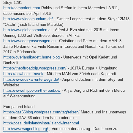
Steyr 1291
http://campofant.com
Robby und Stefan in ihrem Mercedes LA 911,
dauerreisend seit April 2016
http://www.videomundum.de/
- Zweiter Langzeittest mit dem Steyr 12M18
"Oschi" (nach Island nun Marokko)
http://www.globenomaden.at
- Alfred & Eva sind seit 2015 mit ihrem
Unimog 1300 auf Weltreise, derzeit in Afrika.
http://www.dergrossewagen.eu
- Christine und Peter mit dem MAN: 3
Jahre Nordamerika, viele Reisen in Europa und Nordafrika, Türkei, seit
2017 in Südamerika
https://overlandkadett.home.blog
- Unterwegs mit Opel Kadett und
Dachzelt
https://theoffroadtrip.wordpress.com/
- 1017A Europa + Umgebung
https://onwheels.travel/
- Mit dem MAN von Zürich nach Kapstadt
https://www.oskar-unterwegs.de/
- Anja und Jochen mit dem Steyr auf
Weltreise
https://www.hippo-on-the-road.de/
- Anja, Jörg und Rudi mit dem Mercur
auf Welterkundung
Europa und Island:
https://gaz66blog.wordpress.com/tag/reisen/
Marcus und Iris unterwegs
mit dem GAZ 66 oder dem Iveco oder so...
http://possi.de/islandwinter/islandwinter.html
http://www.wagenblog.org/
, Von einem der auszog - Das Leben zu