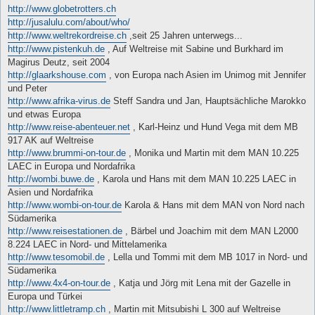
http://www.globetrotters.ch
http://jusalulu.com/about/who/
http://www.weltrekordreise.ch
,seit 25 Jahren unterwegs...
http://www.pistenkuh.de
, Auf Weltreise mit Sabine und Burkhard im
Magirus Deutz, seit 2004
http://glaarkshouse.com
, von Europa nach Asien im Unimog mit Jennifer
und Peter
http://www.afrika-virus.de
Steff Sandra und Jan, Hauptsächliche Marokko
und etwas Europa
http://www.reise-abenteuer.net
, Karl-Heinz und Hund Vega mit dem MB
917 AK auf Weltreise
http://www.brummi-on-tour.de
, Monika und Martin mit dem MAN 10.225
LAEC in Europa und Nordafrika
http://wombi.buwe.de
, Karola und Hans mit dem MAN 10.225 LAEC in
Asien und Nordafrika
http://www.wombi-on-tour.de
Karola & Hans mit dem MAN von Nord nach
Südamerika
http://www.reisestationen.de
, Bärbel und Joachim mit dem MAN L2000
8.224 LAEC in Nord- und Mittelamerika
http://www.tesomobil.de
, Lella und Tommi mit dem MB 1017 in Nord- und
Südamerika
http://www.4x4-on-tour.de
, Katja und Jörg mit Lena mit der Gazelle in
Europa und Türkei
http://www.littletramp.ch
, Martin mit Mitsubishi L 300 auf Weltreise