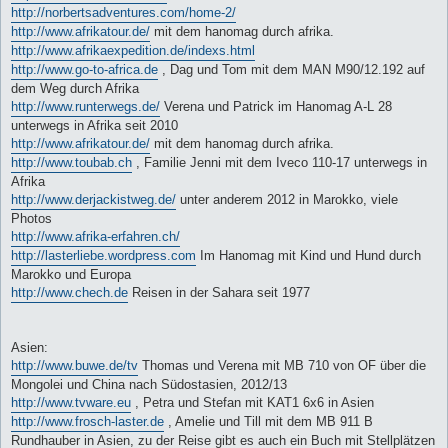
http://norbertsadventures.com/home-2/
http://www.afrikatour.de/
mit dem hanomag durch afrika.
http://www.afrikaexpedition.de/indexs.html
http://www.go-to-africa.de
, Dag und Tom mit dem MAN M90/12.192 auf
dem Weg durch Afrika
http://www.runterwegs.de/
Verena und Patrick im Hanomag A-L 28
unterwegs in Afrika seit 2010
http://www.afrikatour.de/
mit dem hanomag durch afrika.
http://www.toubab.ch
, Familie Jenni mit dem Iveco 110-17 unterwegs in
Afrika
http://www.derjackistweg.de/
unter anderem 2012 in Marokko, viele
Photos
http://www.afrika-erfahren.ch/
http://lasterliebe.wordpress.com
Im Hanomag mit Kind und Hund durch
Marokko und Europa
http://www.chech.de
Reisen in der Sahara seit 1977
Asien:
http://www.buwe.de/tv
Thomas und Verena mit MB 710 von OF über die
Mongolei und China nach Südostasien, 2012/13
http://www.tvware.eu
, Petra und Stefan mit KAT1 6x6 in Asien
http://www.frosch-laster.de
, Amelie und Till mit dem MB 911 B
Rundhauber in Asien, zu der Reise gibt es auch ein Buch mit Stellplätzen