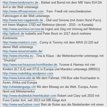
http://www.landytracks.de
, Bärbel und Bernd mit dem MB Vario 814 DA
4x4 in der Welt unterwegs
http://www.offroad-reisen.com
, Fam. Friedl mit verschiedensten
Fahrzeugen in der Welt unterwegs
http://www.two-vagabonds.de
, Olaf und Simone (mit ihrem Hund Paco)
mit ihrem Magirus 170D auf Weltreise (derzeit - 2010 - in Kanada)
http://www.arminius-on-tour.de
Ingrid und Jörg mit Unimog auf Weltreise
http://pibock.de
Isabella und Peter Bock im 1017 durch mehrere
Kontinente
http://www.mantoco.com
, Conny & Tommy mit dem MAN 10.220 auf
dieser Welt unterwegs
http://www.reisenomaden.de/
http://www.shumba.eu
, Tina & Klaus - die Weltenbummler unterwegs mit
"Shumba"
http://www.sechsaussechsmilliarden.de
, Yvonne & Hannes mit vier
Kindern (9,7,6,4) seit 07'11 in Europa und Marokko unterwegs (MB911)
http://www.mabriblog.wordpress.com
http://www.keine-eile.de
Mit dem Fahrrad, VW-Bus oder Kurzhauber in
Asien, Afrika und Europa
http://ufwiederguegs.ch/
Mit dem Mowag um die Welt. Europa, Asien,
Nord und Mittelamerika
http://www.doubledutchworldsafari.com
Robert und Clary seit 2010 mit
Fuso Canter 4x4, seit 2013 mit MB Atego 4x4
http://www.ww2xplore.com/
Bert de Ruiter aus die Niederlanden mit einen