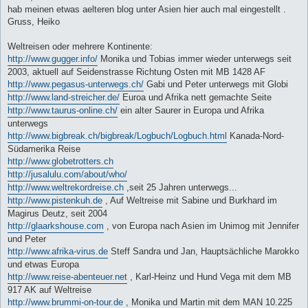
t
hab meinen etwas aelteren blog unter Asien hier auch mal eingestellt .
r
a
Gruss, Heiko
g
Weltreisen oder mehrere Kontinente:
http://www.gugger.info/
Monika und Tobias immer wieder unterwegs seit
2003, aktuell auf Seidenstrasse Richtung Osten mit MB 1428 AF
http://www.pegasus-unterwegs.ch/
Gabi und Peter unterwegs mit Globi
http://www.land-streicher.de/
Euroa und Afrika nett gemachte Seite
http://www.taurus-online.ch/
ein alter Saurer in Europa und Afrika
unterwegs
http://www.bigbreak.ch/bigbreak/Logbuch/Logbuch.html
Kanada-Nord-
Südamerika Reise
http://www.globetrotters.ch
http://jusalulu.com/about/who/
http://www.weltrekordreise.ch
,seit 25 Jahren unterwegs...
http://www.pistenkuh.de
, Auf Weltreise mit Sabine und Burkhard im
Magirus Deutz, seit 2004
http://glaarkshouse.com
, von Europa nach Asien im Unimog mit Jennifer
und Peter
http://www.afrika-virus.de
Steff Sandra und Jan, Hauptsächliche Marokko
und etwas Europa
http://www.reise-abenteuer.net
, Karl-Heinz und Hund Vega mit dem MB
917 AK auf Weltreise
http://www.brummi-on-tour.de
, Monika und Martin mit dem MAN 10.225