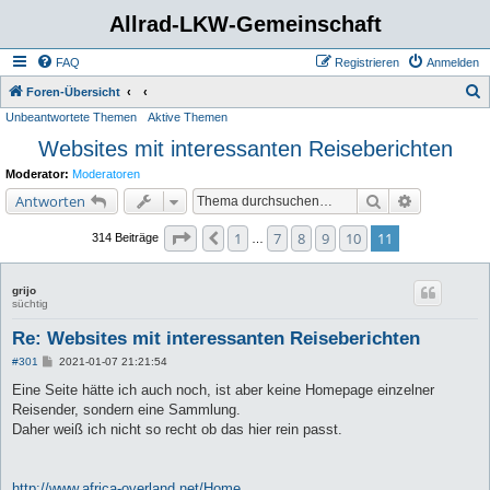
Allrad-LKW-Gemeinschaft
FAQ
Registrieren
Anmelden
S
Foren-Übersicht
Unbeantwortete Themen
Aktive Themen
u
Websites mit interessanten Reiseberichten
c
h
Moderator:
Moderatoren
e
Suche
Erweiterte 
Antworten
Seite
11
von
11
1
7
8
9
10
11
Vorherige
314 Beiträge
…
grijo
süchtig
Re: Websites mit interessanten Reiseberichten
B
#301
2021-01-07 21:21:54
e
i
Eine Seite hätte ich auch noch, ist aber keine Homepage einzelner
t
Reisender, sondern eine Sammlung.
r
a
Daher weiß ich nicht so recht ob das hier rein passt.
g
http://www.africa-overland.net/Home