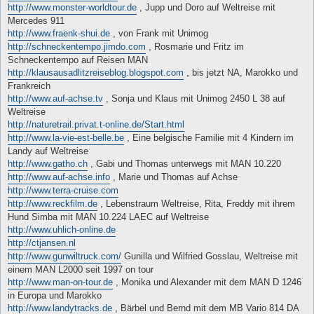
http://www.monster-worldtour.de
, Jupp und Doro auf Weltreise mit
Mercedes 911
http://www.fraenk-shui.de
, von Frank mit Unimog
http://schneckentempo.jimdo.com
, Rosmarie und Fritz im
Schneckentempo auf Reisen MAN
http://klausausadlitzreiseblog.blogspot.com
, bis jetzt NA, Marokko und
Frankreich
http://www.auf-achse.tv
, Sonja und Klaus mit Unimog 2450 L 38 auf
Weltreise
http://naturetrail.privat.t-online.de/Start.html
http://www.la-vie-est-belle.be
, Eine belgische Familie mit 4 Kindern im
Landy auf Weltreise
http://www.gatho.ch
, Gabi und Thomas unterwegs mit MAN 10.220
http://www.auf-achse.info
, Marie und Thomas auf Achse
http://www.terra-cruise.com
http://www.reckfilm.de
, Lebenstraum Weltreise, Rita, Freddy mit ihrem
Hund Simba mit MAN 10.224 LAEC auf Weltreise
http://www.uhlich-online.de
http://ctjansen.nl
http://www.gunwiltruck.com/
Gunilla und Wilfried Gosslau, Weltreise mit
einem MAN L2000 seit 1997 on tour
http://www.man-on-tour.de
, Monika und Alexander mit dem MAN D 1246
in Europa und Marokko
http://www.landytracks.de
, Bärbel und Bernd mit dem MB Vario 814 DA