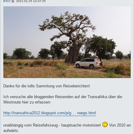
B
#303
2021-01-25 14:37:25
e
i
t
r
a
g
Danke für die tolle Sammlung von Reiseberichten!
Ich versuche alle bloggenden Reisenden auf der Transafrika über die
Westroute hier zu erfassen:
http://transafrica2012.blogspot.com/p/g ... rwegs.html
unabhängig vom Reisefahrzeug - hauptsache motorisiert
Von 2010 an
aufwärts.