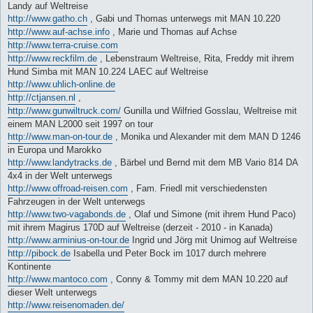
Landy auf Weltreise
http://www.gatho.ch
, Gabi und Thomas unterwegs mit MAN 10.220
http://www.auf-achse.info
, Marie und Thomas auf Achse
http://www.terra-cruise.com
http://www.reckfilm.de
, Lebenstraum Weltreise, Rita, Freddy mit ihrem
Hund Simba mit MAN 10.224 LAEC auf Weltreise
http://www.uhlich-online.de
http://ctjansen.nl
,
http://www.gunwiltruck.com/
Gunilla und Wilfried Gosslau, Weltreise mit
einem MAN L2000 seit 1997 on tour
http://www.man-on-tour.de
, Monika und Alexander mit dem MAN D 1246
in Europa und Marokko
http://www.landytracks.de
, Bärbel und Bernd mit dem MB Vario 814 DA
4x4 in der Welt unterwegs
http://www.offroad-reisen.com
, Fam. Friedl mit verschiedensten
Fahrzeugen in der Welt unterwegs
http://www.two-vagabonds.de
, Olaf und Simone (mit ihrem Hund Paco)
mit ihrem Magirus 170D auf Weltreise (derzeit - 2010 - in Kanada)
http://www.arminius-on-tour.de
Ingrid und Jörg mit Unimog auf Weltreise
http://pibock.de
Isabella und Peter Bock im 1017 durch mehrere
Kontinente
http://www.mantoco.com
, Conny & Tommy mit dem MAN 10.220 auf
dieser Welt unterwegs
http://www.reisenomaden.de/