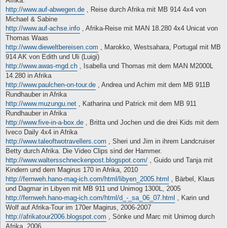
Afrika:
http://www.auf-abwegen.de
, Reise durch Afrika mit MB 914 4x4 von
Michael & Sabine
http://www.auf-achse.info
, Afrika-Reise mit MAN 18.280 4x4 Unicat von
Thomas Waas
http://www.dieweltbereisen.com
, Marokko, Westsahara, Portugal mit MB
914 AK von Edith und Uli (Luigi)
http://www.awas-mgd.ch
, Isabella und Thomas mit dem MAN M2000L
14.280 in Afrika
http://www.paulchen-on-tour.de
, Andrea und Achim mit dem MB 911B
Rundhauber in Afrika
http://www.muzungu.net
, Katharina und Patrick mit dem MB 911
Rundhauber in Afrika
http://www.five-in-a-box.de
, Britta und Jochen und die drei Kids mit dem
Iveco Daily 4x4 in Afrika
http://www.taleoftwotravellers.com
, Sheri und Jim in ihrem Landcruiser
Betty durch Afrika. Die Video Clips sind der Hammer.
http://www.waltersschneckenpost.blogspot.com/
, Guido und Tanja mit
Kindern und dem Magirus 170 in Afrika, 2010
http://fernweh.hano-mag-ich.com/html/libyen_2005.html
, Bärbel, Klaus
und Dagmar in Libyen mit MB 911 und Unimog 1300L, 2005
http://fernweh.hano-mag-ich.com/html/d_-_sa_06_07.html
, Karin und
Wolf auf Afrika-Tour im 170er Magirus, 2006-2007
http://afrikatour2006.blogspot.com
, Sönke und Marc mit Unimog durch
Afrika, 2006