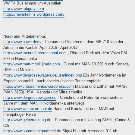
VW T4 Bus einmal um Australien
http://www.robgray.com
https://heinsteinnz.wordpress.com/
Nord- und Mittelamerika:
http://www.buwe.de/tv
, Thomas und Verena mit dem MB 710 von der
Arktis in die Karibik, April 2016 - April 2017
http://www.menrad-international.com
, Rita und Rudi mit dem Volvo FM
300 in Nordamerika
http://www.man-mobil.jimdo.com
, Günni mit MAN 10.220 durch Kanada,
USA und Mexiko
http://www.dergrossewagen.de/usa/index.php
Ein Jahr Nordamerika im
Expeditionsmobil - auch abseits üblicher Touristenpfade
http://www.crossamerika.wordpress.com
Martina und Lothar mit MANni
(MAN 8150) USA , Kanada und Mittelamerika
http://www.dergrossewagen.eu
- Christine und Peter für zwei weitere
Jahre mit dem MAN in Nordamerika unterwegs
http://www.wombi-on-tour.de
Hans und Karola mit dem MAN auf
mehrjähriger Reise
http://www.gelberunimog.de
, Panamericana mit Unimog 2450L, Carina &
Olli
http://www.bummelmitpummel.de
Sigo&Hilu mit Mercedes 911 ab