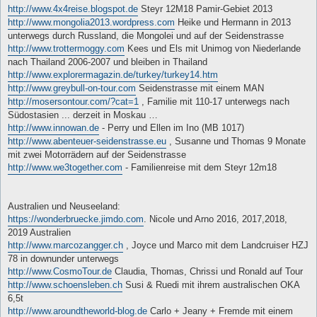
http://www.4x4reise.blogspot.de
Steyr 12M18 Pamir-Gebiet 2013
http://www.mongolia2013.wordpress.com
Heike und Hermann in 2013
unterwegs durch Russland, die Mongolei und auf der Seidenstrasse
http://www.trottermoggy.com
Kees und Els mit Unimog von Niederlande
nach Thailand 2006-2007 und bleiben in Thailand
http://www.explorermagazin.de/turkey/turkey14.htm
http://www.greybull-on-tour.com
Seidenstrasse mit einem MAN
http://mosersontour.com/?cat=1
, Familie mit 110-17 unterwegs nach
Südostasien ... derzeit in Moskau …
http://www.innowan.de
- Perry und Ellen im Ino (MB 1017)
http://www.abenteuer-seidenstrasse.eu
, Susanne und Thomas 9 Monate
mit zwei Motorrädern auf der Seidenstrasse
http://www.we3together.com
- Familienreise mit dem Steyr 12m18
Australien und Neuseeland:
https://wonderbruecke.jimdo.com
. Nicole und Arno 2016, 2017,2018,
2019 Australien
http://www.marcozangger.ch
, Joyce und Marco mit dem Landcruiser HZJ
78 in downunder unterwegs
http://www.CosmoTour.de
Claudia, Thomas, Chrissi und Ronald auf Tour
http://www.schoensleben.ch
Susi & Ruedi mit ihrem australischen OKA
6,5t
http://www.aroundtheworld-blog.de
Carlo + Jeany + Fremde mit einem