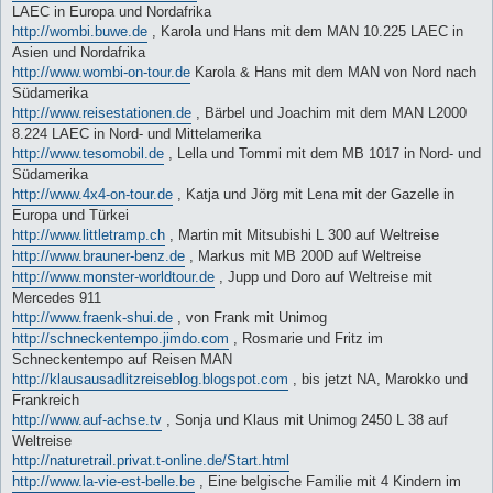
LAEC in Europa und Nordafrika
http://wombi.buwe.de
, Karola und Hans mit dem MAN 10.225 LAEC in
Asien und Nordafrika
http://www.wombi-on-tour.de
Karola & Hans mit dem MAN von Nord nach
Südamerika
http://www.reisestationen.de
, Bärbel und Joachim mit dem MAN L2000
8.224 LAEC in Nord- und Mittelamerika
http://www.tesomobil.de
, Lella und Tommi mit dem MB 1017 in Nord- und
Südamerika
http://www.4x4-on-tour.de
, Katja und Jörg mit Lena mit der Gazelle in
Europa und Türkei
http://www.littletramp.ch
, Martin mit Mitsubishi L 300 auf Weltreise
http://www.brauner-benz.de
, Markus mit MB 200D auf Weltreise
http://www.monster-worldtour.de
, Jupp und Doro auf Weltreise mit
Mercedes 911
http://www.fraenk-shui.de
, von Frank mit Unimog
http://schneckentempo.jimdo.com
, Rosmarie und Fritz im
Schneckentempo auf Reisen MAN
http://klausausadlitzreiseblog.blogspot.com
, bis jetzt NA, Marokko und
Frankreich
http://www.auf-achse.tv
, Sonja und Klaus mit Unimog 2450 L 38 auf
Weltreise
http://naturetrail.privat.t-online.de/Start.html
http://www.la-vie-est-belle.be
, Eine belgische Familie mit 4 Kindern im