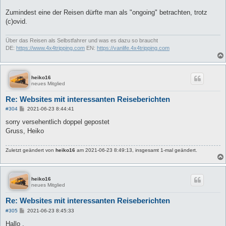
Zumindest eine der Reisen dürfte man als "ongoing" betrachten, trotz
(c)ovid.
Über das Reisen als Selbstfahrer und was es dazu so braucht
DE:
https://www.4x4tripping.com
EN:
https://vanlife.4x4tripping.com
heiko16
neues Mitglied
Re: Websites mit interessanten Reiseberichten
B
#304
2021-06-23 8:44:41
e
i
sorry versehentlich doppel gepostet
t
Gruss, Heiko
r
a
g
Zuletzt geändert von
heiko16
am 2021-06-23 8:49:13, insgesamt 1-mal geändert.
heiko16
neues Mitglied
Re: Websites mit interessanten Reiseberichten
B
#305
2021-06-23 8:45:33
e
i
Hallo ,