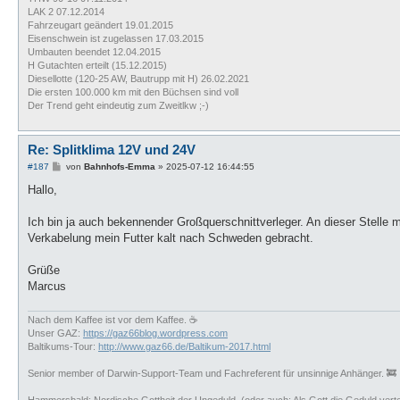
LAK 2 07.12.2014
Fahrzeugart geändert 19.01.2015
Eisenschwein ist zugelassen 17.03.2015
Umbauten beendet 12.04.2015
H Gutachten erteilt (15.12.2015)
Diesellotte (120-25 AW, Bautrupp mit H) 26.02.2021
Die ersten 100.000 km mit den Büchsen sind voll
Der Trend geht eindeutig zum Zweitlkw ;-)
Re: Splitklima 12V und 24V
B
#187
von
Bahnhofs-Emma
»
2025-07-12 16:44:55
e
i
Hallo,
t
r
a
Ich bin ja auch bekennender Großquerschnittverleger. An dieser Stelle
g
Verkabelung mein Futter kalt nach Schweden gebracht.
Grüße
Marcus
Nach dem Kaffee ist vor dem Kaffee. ☕
Unser GAZ:
https://gaz66blog.wordpress.com
Baltikums-Tour:
http://www.gaz66.de/Baltikum-2017.html
Senior member of Darwin-Support-Team und Fachreferent für unsinnige Anhänger. 🚒
Hammersbald: Nordische Gottheit der Ungeduld. (oder auch: Als Gott die Geduld vertei