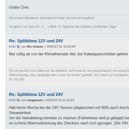
Grüße Chris
Die echten Abenteuer sind nicht im Kopf, sie sind da draußen!
Ve-ge'ta-ri-er <[ve-] m.; s-, -> Bed. i.d. Sprache der Indianer, schlechter Jäger
Re: Splitklima 12V und 24V
B
#182
von
Der Initiator
»
2025-07-12 10:33:58
e
i
Mal völlig ab von der Klimathematik hier, bei Kabelquerschnitten gehöre ic
t
r
a
g
Für ein großes Gut halten wir die Autarkie, nicht weil wir uns grundsätzlich mit wenig b
Überzeugung, dass derjenige den Luxus am besten genießt, der seiner am wenigsten bed
DL 10,130)
Re: Splitklima 12V und 24V
B
#183
von
meggmann
»
2025-07-12 11:10:45
e
i
Hab letzte Woche bei der 24V Version (abgesichert mit 60A) auch dur
t
Steuereinheit.
r
a
Um die Verkabelung trennbar zu machen (Fahrerhaus wird ja gekippt) ha
g
ne schöne Warmverformung des Steckers nach sich gezogen. (Die 24V a