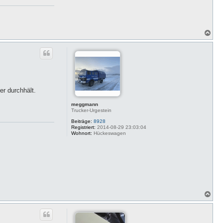
e
E
V
O
N
a
c
h
o
b
e
n
er durchhält.
meggmann
Trucker-Urgestein
Beiträge:
8928
Registriert:
2014-08-29 23:03:04
Wohnort:
Hückeswagen
N
a
c
h
o