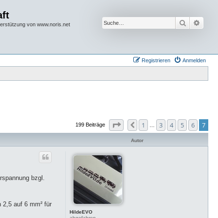
ft
Suche
Erwei
terstützung von www.noris.net
Registrieren
Anmelden
Seite
7
von
7
1
3
4
5
6
7
Vorherige
199 Beiträge
…
Autor
erspannung bzgl.
 2,5 auf 6 mm² für
HildeEVO
abgefahren