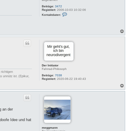
Beiträge:
3472
Registriert:
2006-10-03 10:32:06
K
Kontaktdaten:
o
n
t
a
k
N
t
a
d
c
a
h
t
o
e
b
n
v
e
o
n
n
Der Initiator
H
Fahrrad-Philosoph
i
 richtigen
l
Beiträge:
7038
 unnütz ist. (Epikur,
d
Registriert:
2020-06-22 19:40:43
e
E
N
V
a
O
c
h
o
b
g an der
e
n
doofe Idee und hat
meggmann