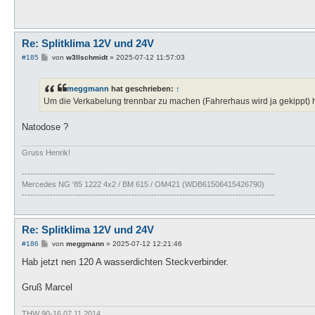
Re: Splitklima 12V und 24V
B
#185
von
w3llschmidt
»
2025-07-12 11:57:03
e
i
t
meggmann
hat geschrieben:
↑
r
a
Um die Verkabelung trennbar zu machen (Fahrerhaus wird ja gekippt) 
g
Natodose ?
Gruss Henrik!
------------------------------------------------------------------------------------------
Mercedes NG '85 1222 4x2 / BM 615 / OM421 (WDB61506415426790)
------------------------------------------------------------------------------------------
Re: Splitklima 12V und 24V
B
#186
von
meggmann
»
2025-07-12 12:21:46
e
i
Hab jetzt nen 120 A wasserdichten Steckverbinder.
t
r
a
Gruß Marcel
g
THW 90-16 07.11.2014