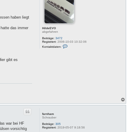
b
e
n
essen haben liegt
 hatte das immer
HildeEVO
abgefahren
Beiträge:
3472
Registriert:
2006-10-03 10:32:06
K
Kontaktdaten:
o
n
t
ier gibt es
a
k
t
d
a
t
e
n
v
o
n
H
N
i
a
l
c
d
h
e
farnham
o
E
Schrauber
V
b
das war bei HF
O
e
Beiträge:
305
Registriert:
2019-05-07 9:18:56
n
ülsen vorsichtig