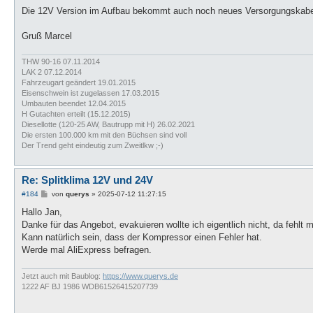
Die 12V Version im Aufbau bekommt auch noch neues Versorgungskabel
Gruß Marcel
THW 90-16 07.11.2014
LAK 2 07.12.2014
Fahrzeugart geändert 19.01.2015
Eisenschwein ist zugelassen 17.03.2015
Umbauten beendet 12.04.2015
H Gutachten erteilt (15.12.2015)
Diesellotte (120-25 AW, Bautrupp mit H) 26.02.2021
Die ersten 100.000 km mit den Büchsen sind voll
Der Trend geht eindeutig zum Zweitlkw ;-)
Re: Splitklima 12V und 24V
B
#184
von
querys
»
2025-07-12 11:27:15
e
i
Hallo Jan,
t
Danke für das Angebot, evakuieren wollte ich eigentlich nicht, da fehlt 
r
a
Kann natürlich sein, dass der Kompressor einen Fehler hat.
g
Werde mal AliExpress befragen.
Jetzt auch mit Baublog:
https://www.querys.de
1222 AF BJ 1986 WDB61526415207739