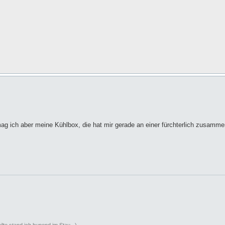
 mag ich aber meine Kühlbox, die hat mir gerade an einer fürchterlich zusamm
lte stand ich hupend im Stau...)