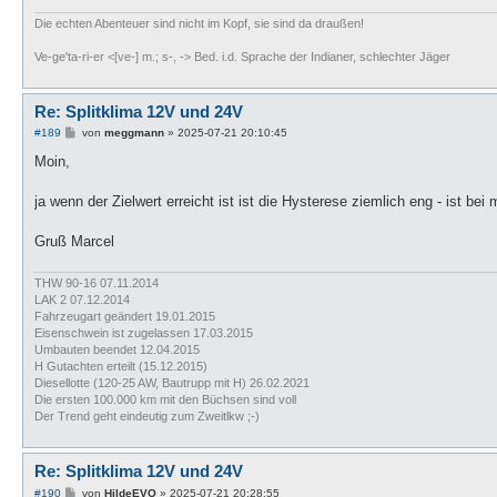
Die echten Abenteuer sind nicht im Kopf, sie sind da draußen!
Ve-ge'ta-ri-er <[ve-] m.; s-, -> Bed. i.d. Sprache der Indianer, schlechter Jäger
Re: Splitklima 12V und 24V
B
#189
von
meggmann
»
2025-07-21 20:10:45
e
i
Moin,
t
r
a
ja wenn der Zielwert erreicht ist ist die Hysterese ziemlich eng - ist be
g
Gruß Marcel
THW 90-16 07.11.2014
LAK 2 07.12.2014
Fahrzeugart geändert 19.01.2015
Eisenschwein ist zugelassen 17.03.2015
Umbauten beendet 12.04.2015
H Gutachten erteilt (15.12.2015)
Diesellotte (120-25 AW, Bautrupp mit H) 26.02.2021
Die ersten 100.000 km mit den Büchsen sind voll
Der Trend geht eindeutig zum Zweitlkw ;-)
Re: Splitklima 12V und 24V
B
#190
von
HildeEVO
»
2025-07-21 20:28:55