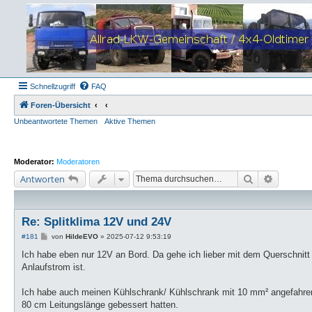
Schnellzugriff
FAQ
Foren-Übersicht
Unbeantwortete Themen
Aktive Themen
Moderator:
Moderatoren
Suche
Erweiter
Antworten
Re: Splitklima 12V und 24V
B
#181
von
HildeEVO
»
2025-07-12 9:53:19
e
i
Ich habe eben nur 12V an Bord. Da gehe ich lieber mit dem Querschnitt
t
Anlaufstrom ist.
r
a
g
Ich habe auch meinen Kühlschrank/ Kühlschrank mit 10 mm² angefahren
80 cm Leitungslänge gebessert hatten.