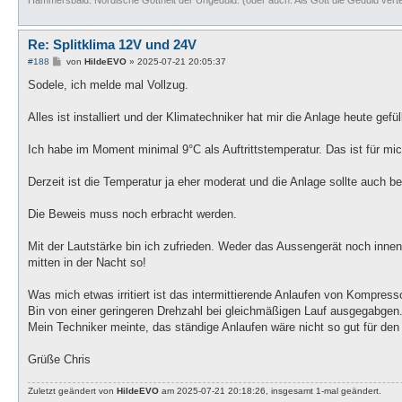
Re: Splitklima 12V und 24V
B
#188
von
HildeEVO
»
2025-07-21 20:05:37
e
i
Sodele, ich melde mal Vollzug.
t
r
a
Alles ist installiert und der Klimatechniker hat mir die Anlage heute gefüll
g
Ich habe im Moment minimal 9°C als Auftrittstemperatur. Das ist für mi
Derzeit ist die Temperatur ja eher moderat und die Anlage sollte auch be
Die Beweis muss noch erbracht werden.
Mit der Lautstärke bin ich zufrieden. Weder das Aussengerät noch innen 
mitten in der Nacht so!
Was mich etwas irritiert ist das intermittierende Anlaufen von Kompress
Bin von einer geringeren Drehzahl bei gleichmäßigen Lauf ausgegabgen.
Mein Techniker meinte, das ständige Anlaufen wäre nicht so gut für de
Grüße Chris
Zuletzt geändert von
HildeEVO
am 2025-07-21 20:18:26, insgesamt 1-mal geändert.