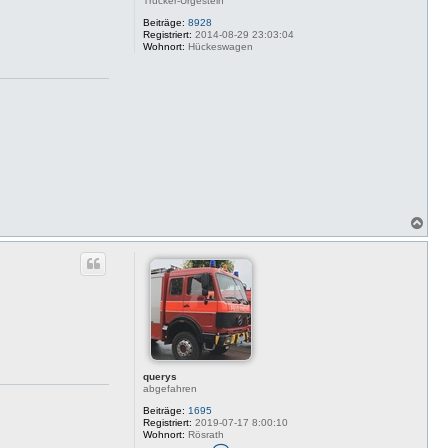
Trucker-Urgestein
Beiträge:
8928
Registriert:
2014-08-29 23:03:04
Wohnort:
Hückeswagen
N
a
c
h
o
b
e
n
querys
abgefahren
Beiträge:
1695
Registriert:
2019-07-17 8:00:10
Wohnort:
Rösrath
K