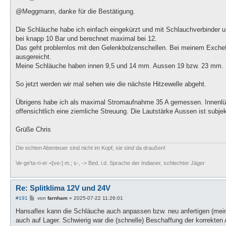
e
i
@Meggmann, danke für die Bestätigung.
t
r
a
Die Schläuche habe ich einfach eingekürzt und mit Schlauchverbinder
g
bei knapp 10 Bar und berechnet maximal bei 12.
Das geht problemlos mit den Gelenkbolzenschellen. Bei meinem Exchef h
ausgereicht.
Meine Schläuche haben innen 9,5 und 14 mm. Aussen 19 bzw. 23 mm. Das 
So jetzt werden wir mal sehen wie die nächste Hitzewelle abgeht.
Übrigens habe ich als maximal Stromaufnahme 35 A gemessen. Innenlüfte
offensichtlich eine ziemliche Streuung. Die Lautstärke Aussen ist subje
Grüße Chris
Die echten Abenteuer sind nicht im Kopf, sie sind da draußen!
Ve-ge'ta-ri-er <[ve-] m.; s-, -> Bed. i.d. Sprache der Indianer, schlechter Jäger
Re: Splitklima 12V und 24V
B
#191
von
farnham
»
2025-07-22 11:26:01
e
i
Hansaflex kann die Schläuche auch anpassen bzw. neu anfertigen (mein
t
auch auf Lager. Schwierig war die (schnelle) Beschaffung der korrekten
r