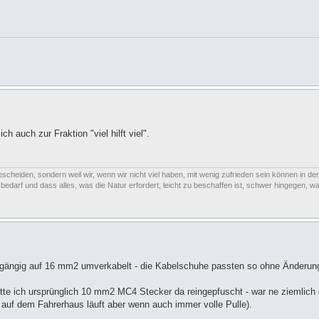
h auch zur Fraktion "viel hilft viel".
escheiden, sondern weil wir, wenn wir nicht viel haben, mit wenig zufrieden sein können in der
arf und dass alles, was die Natur erfordert, leicht zu beschaffen ist, schwer hingegen, was
chgängig auf 16 mm2 umverkabelt - die Kabelschuhe passten so ohne Änderun
tte ich ursprünglich 10 mm2 MC4 Stecker da reingepfuscht - war ne ziemlich 
uf dem Fahrerhaus läuft aber wenn auch immer volle Pulle).