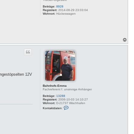
Beiträge:
8928
Registriert:
2014-08-29 23:03:04
Wohnort:
Hückeswagen
N
a
c
h
o
b
e
n
engestöpselten 12V
Bahnhofs-Emma
Fachreferent f. unsinnige Anhänger
Beiträge:
13288
Registriert:
2006-10-03 14:10:27
Wohnort:
D-21737 Wischhafen
K
Kontaktdaten:
o
n
t
a
k
t
d