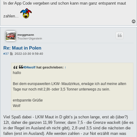
In der App Code vergeben und schon kann man ganz entspannt maut
zahlen...
meggmann
Trucker-Urgestein
Re: Maut in Polen
B
#37
2022-10-30 9:59:40
e
i
t
404wolf
hat geschrieben:
↑
r
a
hallo
g
Bei dem europaweiten LKW- Mautzirkus, erwäge ich auf meine alten
Tage nur noch mit 2,8t- oder 3,5 Tonner unterwegs zu sein.
entspannte Grüße
Wolf
Viel Spaß dabei - LKW Maut in D gibt’s ja schon lange, erst ab (über?)
12t, daher die ganzen 11,99 Tonner, dann 7,5 - die Grenze wackelt (die es
in der Regel im Ausland eh nicht gibt), 2,8 und 3,5 sind die nächsten die
fallen (erst im Ausland). Alle werden zahlen - zur Not erzählt man was