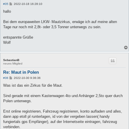
B
#35
2022-10-18 16:28:10
e
i
hallo
t
r
a
Bei dem europaweiten LKW- Mautzirkus, erwäge ich auf meine alten
g
Tage nur noch mit 2,8t- oder 3,5 Tonner unterwegs zu sein.
entspannte Grüße
Wolf
SebastianB
neues Mitglied
Re: Maut in Polen
B
#36
2022-10-30 9:36:36
e
i
Was ist das ein Zirkus für die Maut.
t
r
a
Sind gerade mit einem Kastenwagen 4to und Anhänger 2,5to quer durch
g
Polen unterwegs.
Erst online registrieren, Fahrzeug registrieren, konto aufladen und alles,
dann app etoll pl runterlagen, id von der vergeben lassen( handy
fungiertals gps Empfänger), auf der Internetseite eintragen, fahrzeug
verbinden.