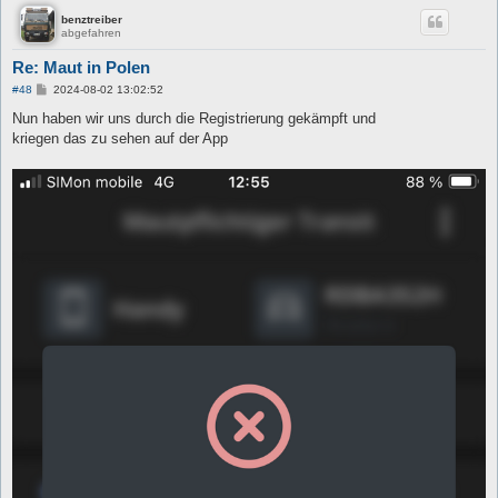
benztreiber
abgefahren
Re: Maut in Polen
B
#48
2024-08-02 13:02:52
e
i
Nun haben wir uns durch die Registrierung gekämpft und
t
kriegen das zu sehen auf der App
r
a
g