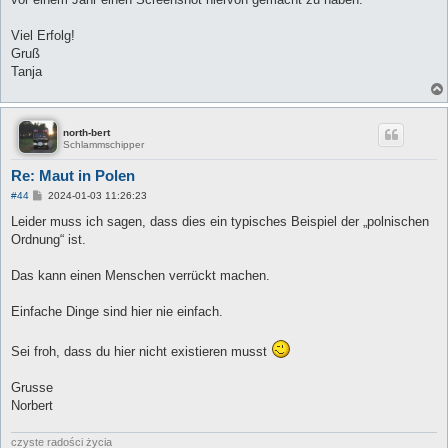
Viel Erfolg!
Gruß
Tanja
north-bert
Schlammschipper
Re: Maut in Polen
B
#44
2024-01-03 11:26:23
e
i
Leider muss ich sagen, dass dies ein typisches Beispiel der „polnischen
t
Ordnung“ ist.
r
a
g
Das kann einen Menschen verrückt machen.
Einfache Dinge sind hier nie einfach.
Sei froh, dass du hier nicht existieren musst
Grusse
Norbert
czyste radości życia