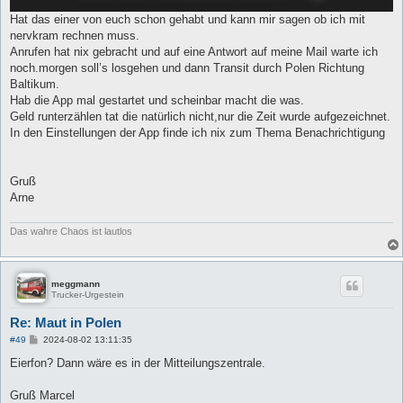
Hat das einer von euch schon gehabt und kann mir sagen ob ich mit
nervkram rechnen muss.
Anrufen hat nix gebracht und auf eine Antwort auf meine Mail warte ich
noch.morgen soll’s losgehen und dann Transit durch Polen Richtung
Baltikum.
Hab die App mal gestartet und scheinbar macht die was.
Geld runterzählen tat die natürlich nicht,nur die Zeit wurde aufgezeichnet.
In den Einstellungen der App finde ich nix zum Thema Benachrichtigung
Gruß
Arne
Das wahre Chaos ist lautlos
meggmann
Trucker-Urgestein
Re: Maut in Polen
B
#49
2024-08-02 13:11:35
e
i
Eierfon? Dann wäre es in der Mitteilungszentrale.
t
r
a
Gruß Marcel