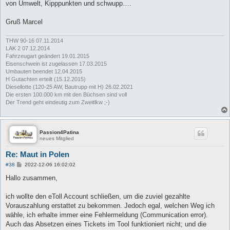
von Umwelt, Kipppunkten und schwupp….
Gruß Marcel
THW 90-16 07.11.2014
LAK 2 07.12.2014
Fahrzeugart geändert 19.01.2015
Eisenschwein ist zugelassen 17.03.2015
Umbauten beendet 12.04.2015
H Gutachten erteilt (15.12.2015)
Diesellotte (120-25 AW, Bautrupp mit H) 26.02.2021
Die ersten 100.000 km mit den Büchsen sind voll
Der Trend geht eindeutig zum Zweitlkw ;-)
Passion4Patina
neues Mitglied
Re: Maut in Polen
B
#38
2022-12-06 16:02:02
e
i
Hallo zusammen,
t
r
a
ich wollte den eToll Account schließen, um die zuviel gezahlte
g
Vorauszahlung erstattet zu bekommen. Jedoch egal, welchen Weg ich
wähle, ich erhalte immer eine Fehlermeldung (Communication error).
Auch das Absetzen eines Tickets im Tool funktioniert nicht; und die