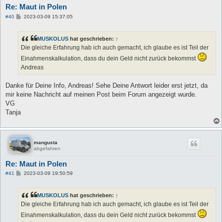
Re: Maut in Polen
B
#40
2023-03-09 15:37:05
e
i
t
MUSKOLUS
hat geschrieben:
↑
r
a
Die gleiche Erfahrung hab ich auch gemacht, ich glaube es ist Teil der
g
Einahmenskalkulation, dass du dein Geld nicht zurück bekommst
Andreas
Danke für Deine Info, Andreas! Sehe Deine Antwort leider erst jetzt, da
mir keine Nachricht auf meinen Post beim Forum angezeigt wurde.
VG
Tanja
mangusta
abgefahren
Re: Maut in Polen
B
#41
2023-03-09 19:50:59
e
i
t
MUSKOLUS
hat geschrieben:
↑
r
a
Die gleiche Erfahrung hab ich auch gemacht, ich glaube es ist Teil der
g
Einahmenskalkulation, dass du dein Geld nicht zurück bekommst