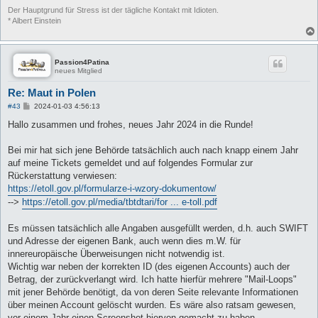
Der Hauptgrund für Stress ist der tägliche Kontakt mit Idioten.
* Albert Einstein
Passion4Patina
neues Mitglied
Re: Maut in Polen
B
#43
2024-01-03 4:56:13
e
i
Hallo zusammen und frohes, neues Jahr 2024 in die Runde!
t
r
a
Bei mir hat sich jene Behörde tatsächlich auch nach knapp einem Jahr
g
auf meine Tickets gemeldet und auf folgendes Formular zur
Rückerstattung verwiesen:
https://etoll.gov.pl/formularze-i-wzory-dokumentow/
-->
https://etoll.gov.pl/media/tbtdtari/for ... e-toll.pdf
Es müssen tatsächlich alle Angaben ausgefüllt werden, d.h. auch SWIFT
und Adresse der eigenen Bank, auch wenn dies m.W. für
innereuropäische Überweisungen nicht notwendig ist.
Wichtig war neben der korrekten ID (des eigenen Accounts) auch der
Betrag, der zurückverlangt wird. Ich hatte hierfür mehrere "Mail-Loops"
mit jener Behörde benötigt, da von deren Seite relevante Informationen
über meinen Account gelöscht wurden. Es wäre also ratsam gewesen,
vor einem Jahr einen Screenshot hiervon gemacht zu haben.