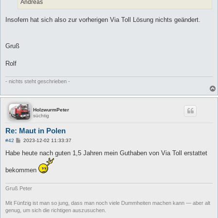
Andreas
Insofern hat sich also zur vorherigen Via Toll Lösung nichts geändert.
Gruß
Rolf
- nichts steht geschrieben -
HolzwurmPeter
süchtig
Re: Maut in Polen
B
#42
2023-12-02 11:33:37
e
i
Habe heute nach guten 1,5 Jahren mein Guthaben von Via Toll erstattet
t
r
bekommen
a
g
Gruß Peter
Mit Fünfzig ist man so jung, dass man noch viele Dummheiten machen kann — aber alt
genug, um sich die richtigen auszusuchen.