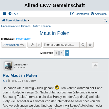
Allrad-LKW-Gemeinschaft
FAQ
Registrieren
Anmelden
S
Foren-Übersicht
Unbeantwortete Themen
Aktive Themen
u
Maut in Polen
c
h
Moderator:
Moderatoren
e
Suche
Erweiterte 
Antworten
1
2
Vorherige
52 Beiträge
Linksfahrer
Schrauber
Re: Maut in Polen
B
#31
2022-10-14 21:31:10
e
i
Da haben wir ja richtig Glück gehabt
. Ich konnte während der Fahrt
t
durch Nordpolen sogar 2x Nachschlag aufbuchen (allerdings über ein
r
a
Samsung Tablet/Internet, nicht das Handy mit der App drauf) weil die
g
Zloty viel schneller als vorher von der Internetseite berechnet von der
App verschlungen wurden. Und das, obwohl wir keine Autobahnen oder