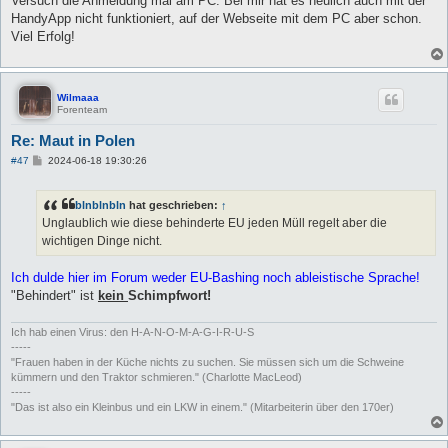
Versuch die Anmeldung mal am PC. Bei mir hat es neulich auch mit der
t
HandyApp nicht funktioniert, auf der Webseite mit dem PC aber schon.
r
a
Viel Erfolg!
g
Wilmaaa
Forenteam
Re: Maut in Polen
B
#47
2024-06-18 19:30:26
e
i
t
blnblnbln
hat geschrieben:
↑
r
a
Unglaublich wie diese behinderte EU jeden Müll regelt aber die
g
wichtigen Dinge nicht.
Ich dulde hier im Forum weder EU-Bashing noch ableistische Sprache!
"Behindert" ist
kein
Schimpfwort!
Ich hab einen Virus: den H-A-N-O-M-A-G-I-R-U-S
-----
"Frauen haben in der Küche nichts zu suchen. Sie müssen sich um die Schweine
kümmern und den Traktor schmieren." (Charlotte MacLeod)
-----
"Das ist also ein Kleinbus und ein LKW in einem." (Mitarbeiterin über den 170er)