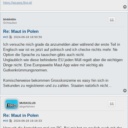
https://jasawa.flog.pl/
blnblnbln
Schrauber
Re: Maut in Polen
B
#45
2024-06-18 18:50:50
e
i
Ich versuche mich grade da anzumelden aber während der erste Teil in
t
Englisch war ist es jetzt auf polnisch und ich checke nichts mehr. Ne
r
a
Option die Sprache zu tauschen gibts auch nicht.
g
Unglaublich wie diese behinderte EU jeden Müll regelt aber die wichtigen
Dinge nicht. Eine Europaweite Maut App wäre mir wichtig als
Gutkenkrümmungsnormen.
Komischerweise bekommen Grosskonzerne es easy hin sich in
Sekunden zu registrieren und zu zahlen. Staaten natürlich nicht…
MUSKOLUS
abgefahren
Re: Maut in Polen
B
#46
2024-06-18 19:16:33
e
i