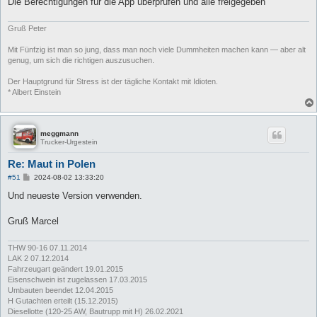
Die Berechtigungen für die App überprüfen und alle freigegeben
Gruß Peter
Mit Fünfzig ist man so jung, dass man noch viele Dummheiten machen kann — aber alt
genug, um sich die richtigen auszusuchen.
Der Hauptgrund für Stress ist der tägliche Kontakt mit Idioten.
* Albert Einstein
meggmann
Trucker-Urgestein
Re: Maut in Polen
B
#51
2024-08-02 13:33:20
e
i
Und neueste Version verwenden.
t
r
a
Gruß Marcel
g
THW 90-16 07.11.2014
LAK 2 07.12.2014
Fahrzeugart geändert 19.01.2015
Eisenschwein ist zugelassen 17.03.2015
Umbauten beendet 12.04.2015
H Gutachten erteilt (15.12.2015)
Diesellotte (120-25 AW, Bautrupp mit H) 26.02.2021