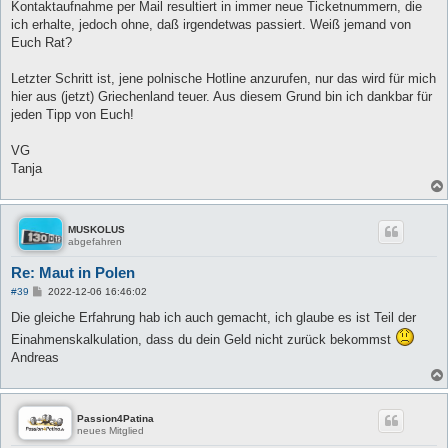
Kontaktaufnahme per Mail resultiert in immer neue Ticketnummern, die
ich erhalte, jedoch ohne, daß irgendetwas passiert. Weiß jemand von
Euch Rat?
Letzter Schritt ist, jene polnische Hotline anzurufen, nur das wird für mich
hier aus (jetzt) Griechenland teuer. Aus diesem Grund bin ich dankbar für
jeden Tipp von Euch!
VG
Tanja
MUSKOLUS
abgefahren
Re: Maut in Polen
B
#39
2022-12-06 16:46:02
e
i
Die gleiche Erfahrung hab ich auch gemacht, ich glaube es ist Teil der
t
Einahmenskalkulation, dass du dein Geld nicht zurück bekommst
r
a
Andreas
g
Passion4Patina
neues Mitglied