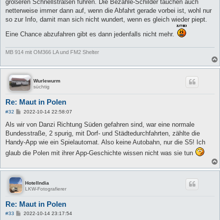
größeren Schnellstraßen fuhren. Die Bezahle-Schilder tauchen auch
netterweise immer dann auf, wenn die Abfahrt gerade vorbei ist, wohl nur
so zur Info, damit man sich nicht wundert, wenn es gleich wieder piept.
Eine Chance abzufahren gibt es dann jedenfalls nicht mehr.
MB 914 mit OM366 LA und FM2 Shelter
Wurlewurm
süchtig
Re: Maut in Polen
B
#32
2022-10-14 22:58:07
e
i
Als wir von Danzi Richtung Süden gefahren sind, war eine normale
t
Bundesstraße, 2 spurig, mit Dorf- und Städtedurchfahrten, zählte die
r
a
Handy-App wie ein Spielautomat. Also keine Autobahn, nur die S5! Ich
g
glaub die Polen mit ihrer App-Geschichte wissen nicht was sie tun
HotelIndia
LKW-Fotografierer
Re: Maut in Polen
B
#33
2022-10-14 23:17:54
e