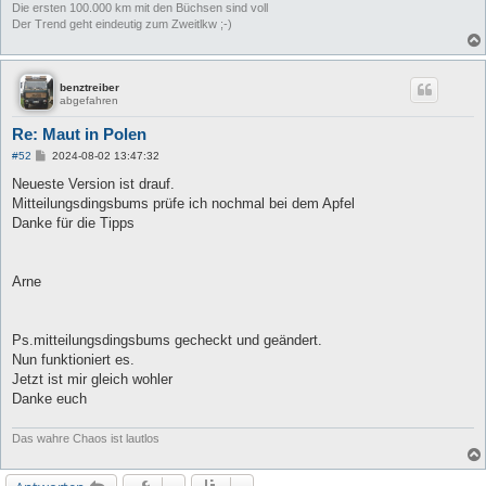
Die ersten 100.000 km mit den Büchsen sind voll
Der Trend geht eindeutig zum Zweitlkw ;-)
benztreiber
abgefahren
Re: Maut in Polen
B
#52
2024-08-02 13:47:32
e
i
Neueste Version ist drauf.
t
Mitteilungsdingsbums prüfe ich nochmal bei dem Apfel
r
a
Danke für die Tipps
g
Arne
Ps.mitteilungsdingsbums gecheckt und geändert.
Nun funktioniert es.
Jetzt ist mir gleich wohler
Danke euch
Das wahre Chaos ist lautlos