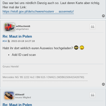
i
Das war bei uns nördlich Danzig auch so. Laut deren Karte aber richtig.
t
Hier mal der Link:
r
a
https://etoll.gov.pl/de/schwere/routenr ... assennetz/
g
w3llschmidt
abgefahren
Re: Maut in Polen
B
#34
2022-10-18 14:27:18
e
i
Habt ihr dort wirklich euren Ausweiss hochgeladen?
t
r
Add ID card scan
a
g
Gruss Henrik!
------------------------------------------------------------------------------------------
Mercedes NG '85 1222 4x2 / BM 615 / OM421 (WDB61506415426790)
------------------------------------------------------------------------------------------
404wolf
neues Mitglied
Re: Maut in Polen