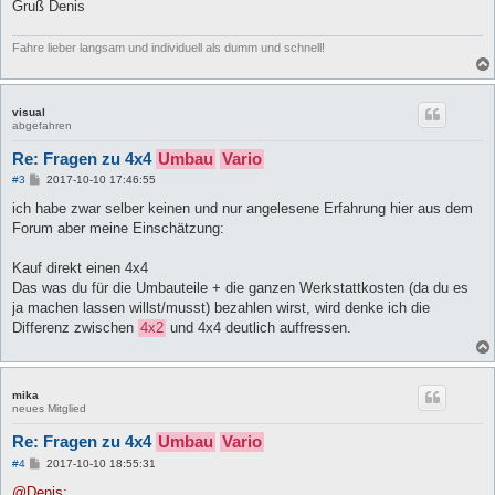
Gruß Denis
Fahre lieber langsam und individuell als dumm und schnell!
visual
abgefahren
Re: Fragen zu 4x4
Umbau
Vario
B
#3
2017-10-10 17:46:55
e
i
ich habe zwar selber keinen und nur angelesene Erfahrung hier aus dem
t
Forum aber meine Einschätzung:
r
a
g
Kauf direkt einen 4x4
Das was du für die Umbauteile + die ganzen Werkstattkosten (da du es
ja machen lassen willst/musst) bezahlen wirst, wird denke ich die
Differenz zwischen
4x2
und 4x4 deutlich auffressen.
mika
neues Mitglied
Re: Fragen zu 4x4
Umbau
Vario
B
#4
2017-10-10 18:55:31
e
i
@Denis: