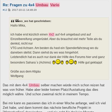
Re: Fragen zu 4x4
Umbau
Vario
B
#12
2017-10-11 14:46:20
e
i
t
wo_wo hat geschrieben:
r
a
Hallo Mika,
g
ich habe erst kürzlich einen
4x2
auf 4x4 umgebaut und auf
Einzelbereifung umgerüstet. Aber du brauchst viel mehr Teile als du
denkst, nicht nur
VTG und Achsen. Am besten du hast ein Spenderfahrzeug wo du
daneben stellst. Dann siehst du wo was hingehört.
Letztendlich hat es auch nur dank der Hilfe des Forums hier und ganz
besonders Sahara`s (Achims)
Hilfe gut geklappt
Grüße aus dem Allgäu
Wolfgang
Das mit dem 4x4
Umbau
selber machen würde mich schon reizen hat
was von früher. Habe aber leider keinen Platz/Austattung das dies
möglich währe. Und schon zweimal nicht in meinem Tempo.
Bei mir kann es passieren das ich in einer Woche anfange, weil ich viel
Zeit habe, und dann kommt das nächste berufliche Projekt in