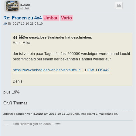
814DA
süchtig
Re: Fragen zu 4x4
Umbau
Vario
B
#9
2017-10-10 23:04:10
e
i
t
Der gesetzlose Saarländer hat geschrieben:
r
a
Hallo Mika,
g
der ist vor ein paar Tagen für fast 20000€ versteigert worden und taucht
bestimmt bald bei einem der bekannten Händler wieder auf.
https://www.vebeg.de/web/de/verkauf/suc ... HOW_LOS=49
Denis
plus 19%
Gruß Thomas
Zuletzt geändert von
814DA
am 2017-10-11 13:30:05, insgesamt 1-mal geändert.
...........und Bielefeld gibt es doch!!!!!!!!!!!!