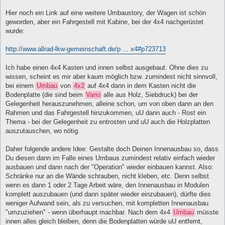
Hier noch ein Link auf eine weitere Umbaustory, der Wagen ist schön
geworden, aber ein Fahrgestell mit Kabine, bei der 4x4 nachgerüstet
wurde:
http://www.allrad-lkw-gemeinschaft.de/p ... x4#p723713
Ich habe einen 4x4 Kasten und innen selbst ausgebaut. Ohne dies zu
wissen, scheint es mir aber kaum möglich bzw. zumindest nicht sinnvoll,
bei einem
Umbau
von
4x2
auf 4x4 dann in dem Kasten nicht die
Bodenplatte (die sind beim
Vario
alle aus Holz, Siebdruck) bei der
Gelegenheit herauszunehmen, alleine schon, um von oben dann an den
Rahmen und das Fahrgestell hinzukommen, uU dann auch - Rost ein
Thema - bei der Gelegenheit zu entrosten und uU auch die Holzplatten
auszutauschen, wo nötig.
Daher folgende andere Idee: Gestalte doch Deinen Innenausbau so, dass
Du diesen dann im Falle eines Umbaus zumindest relativ einfach wieder
ausbauen und dann nach der "Operation" wieder einbauen kannst. Also:
Schränke nur an die Wände schrauben, nicht kleben, etc. Denn selbst
wenn es dann 1 oder 2 Tage Arbeit wäre, den Innenausbau in Modulen
komplett auszubauen (und dann später wieder einzubauen), dürfte dies
weniger Aufwand sein, als zu versuchen, mit kompletten Innenausbau
"umzuziehen" - wenn überhaupt machbar. Nach dem 4x4
Umbau
müsste
innen alles gleich bleiben, denn die Bodenplatten würde uU entfernt,