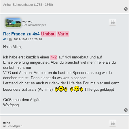
Arthur Schopenhauer (1788 - 1860)
wo_wo
Schlammschipper
Re: Fragen zu 4x4
Umbau
Vario
B
#11
2017-10-11 14:20:18
e
i
Hallo Mika,
t
r
a
ich habe erst kürzlich einen
4x2
auf 4x4 umgebaut und auf
g
Einzelbereifung umgerüstet. Aber du brauchst viel mehr Teile als du
denkst, nicht nur
VTG und Achsen. Am besten du hast ein Spenderfahrzeug wo du
daneben stellst. Dann siehst du wo was hingehört.
Letztendlich hat es auch nur dank der Hilfe des Forums hier und ganz
besonders Sahara`s (Achims)
Hilfe gut geklappt
Grüße aus dem Allgäu
Wolfgang
mika
neues Mitglied