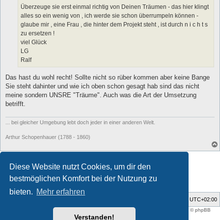
Überzeuge sie erst einmal richtig von Deinen Träumen - das hier klingt
alles so ein wenig von , ich werde sie schon überrumpeln können -
glaube mir , eine Frau , die hinter dem Projekt steht , ist durch n i c h t s
zu ersetzen !
viel Glück
LG
Ralf
Das hast du wohl recht! Sollte nicht so rüber kommen aber keine Bange
Sie steht dahinter und wie ich oben schon gesagt hab sind das nicht
meine sondern UNSRE "Träume". Auch was die Art der Umsetzung
betrifft.
... bei gleicher Umgebung lebt doch jeder in einer anderen Welt.
Arthur Schopenhauer (1788 - 1860)
Antworten
Diese Website nutzt Cookies, um dir den
16 Beiträge • Seite
1
von
1
bestmöglichen Komfort bei der Nutzung zu
bieten.
Mehr erfahren
Foren-Übersicht
Alle Zeiten sind
UTC+02:00
Style developer by
support forum tricolor
,
Powered by
phpBB
® Forum Software © phpBB
Limited
Verstanden!