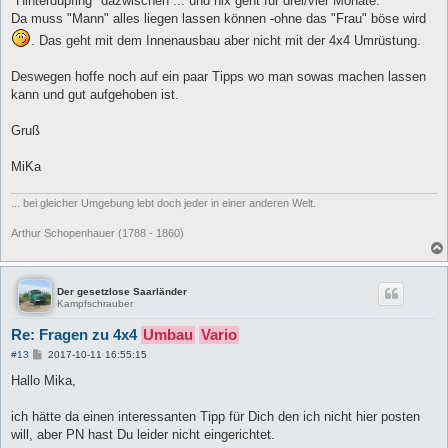
"Hinterdupfing" dazwischen ... und nix geht für drei/vier Monate.
Da muss "Mann" alles liegen lassen können -ohne das "Frau" böse wird
. Das geht mit dem Innenausbau aber nicht mit der 4x4 Umrüstung.
Deswegen hoffe noch auf ein paar Tipps wo man sowas machen lassen
kann und gut aufgehoben ist.
Gruß
MiKa
... bei gleicher Umgebung lebt doch jeder in einer anderen Welt.
Arthur Schopenhauer (1788 - 1860)
Der gesetzlose Saarländer
Kampfschrauber
Re: Fragen zu 4x4
Umbau
Vario
B
#13
2017-10-11 16:55:15
e
i
Hallo Mika,
t
r
a
ich hätte da einen interessanten Tipp für Dich den ich nicht hier posten
g
will, aber PN hast Du leider nicht eingerichtet.