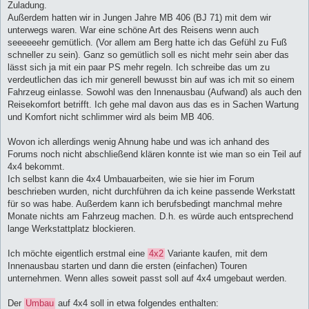
Zuladung.
Außerdem hatten wir in Jungen Jahre MB 406 (BJ 71) mit dem wir
unterwegs waren. War eine schöne Art des Reisens wenn auch
seeeeeehr gemütlich. (Vor allem am Berg hatte ich das Gefühl zu Fuß
schneller zu sein). Ganz so gemütlich soll es nicht mehr sein aber das
lässt sich ja mit ein paar PS mehr regeln. Ich schreibe das um zu
verdeutlichen das ich mir generell bewusst bin auf was ich mit so einem
Fahrzeug einlasse. Sowohl was den Innenausbau (Aufwand) als auch den
Reisekomfort betrifft. Ich gehe mal davon aus das es in Sachen Wartung
und Komfort nicht schlimmer wird als beim MB 406.
Wovon ich allerdings wenig Ahnung habe und was ich anhand des
Forums noch nicht abschließend klären konnte ist wie man so ein Teil auf
4x4 bekommt.
Ich selbst kann die 4x4 Umbauarbeiten, wie sie hier im Forum
beschrieben wurden, nicht durchführen da ich keine passende Werkstatt
für so was habe. Außerdem kann ich berufsbedingt manchmal mehre
Monate nichts am Fahrzeug machen. D.h. es würde auch entsprechend
lange Werkstattplatz blockieren.
Ich möchte eigentlich erstmal eine
4x2
Variante kaufen, mit dem
Innenausbau starten und dann die ersten (einfachen) Touren
unternehmen. Wenn alles soweit passt soll auf 4x4 umgebaut werden.
Der
Umbau
auf 4x4 soll in etwa folgendes enthalten: