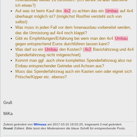
ich etwas?)
Auf was ist beim Kauf des
4x2
zu achten das ein
Umbau
auf 4x4
überhaupt möglich ist? (möglichst Rostfrei versteht sich von
selbst)
Was muss in jeden Fall vor dem Innenausbau vorbereitet werden,
das die Umrüstung auf 4x4 noch klappt?
Gibt es Empfehlungen/Erfahrung bei wem man den 4x4
Umbau
gegen entsprechend Euros durchführen lassen kann?
Was darf so ein
Umbau
den Kosten? (
4x2
Basisfahrzeug und 4x4
Spenderfahrzeug nicht mitgerechnet).
Kommt man ggf. auch ohne komplettes Spenderfahrzeug also nur
Einbau entsprechender Getriebe und Achsen aus?
Muss das Spenderfahrzeug auch ein Kasten sein oder eignet sich
Pritsche/Kipper etc. ebenso?
Gruß
MiKa
Zuletzt geändert von
Wilmaaa
am 2017-10-10 19:02:20, insgesamt 2-mal geändert.
Grund:
Editiert. Bitte lasst den Moderatoren die blaue Schrift für entsprechende Posts.