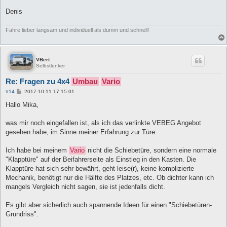
Denis
Fahre lieber langsam und individuell als dumm und schnell!
VBert
Selbstlenker
Re: Fragen zu 4x4
Umbau
Vario
B
#14
2017-10-11 17:15:01
e
i
Hallo Mika,
t
r
a
was mir noch eingefallen ist, als ich das verlinkte VEBEG Angebot
g
gesehen habe, im Sinne meiner Erfahrung zur Türe:
Ich habe bei meinem
Vario
nicht die Schiebetüre, sondern eine normale
"Klapptüre" auf der Beifahrerseite als Einstieg in den Kasten. Die
Klapptüre hat sich sehr bewährt, geht leise(r), keine komplizierte
Mechanik, benötigt nur die Hälfte des Platzes, etc. Ob dichter kann ich
mangels Vergleich nicht sagen, sie ist jedenfalls dicht.
Es gibt aber sicherlich auch spannende Ideen für einen "Schiebetüren-
Grundriss".