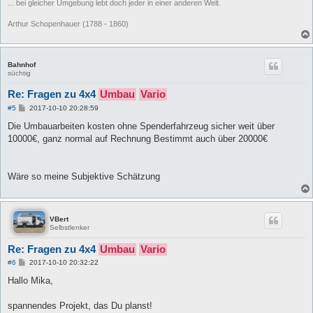
... bei gleicher Umgebung lebt doch jeder in einer anderen Welt.
Arthur Schopenhauer (1788 - 1860)
Bahnhof
süchtig
Re: Fragen zu 4x4
Umbau
Vario
B
#5
2017-10-10 20:28:59
e
i
Die Umbauarbeiten kosten ohne Spenderfahrzeug sicher weit über
t
10000€, ganz normal auf Rechnung Bestimmt auch über 20000€
r
a
g
Wäre so meine Subjektive Schätzung
VBert
Selbstlenker
Re: Fragen zu 4x4
Umbau
Vario
B
#6
2017-10-10 20:32:22
e
i
Hallo Mika,
t
r
a
spannendes Projekt, das Du planst!
g