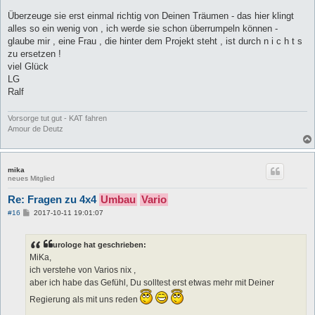
Überzeuge sie erst einmal richtig von Deinen Träumen - das hier klingt
alles so ein wenig von , ich werde sie schon überrumpeln können -
glaube mir , eine Frau , die hinter dem Projekt steht , ist durch n i c h t s
zu ersetzen !
viel Glück
LG
Ralf
Vorsorge tut gut - KAT fahren
Amour de Deutz
mika
neues Mitglied
Re: Fragen zu 4x4
Umbau
Vario
B
#16
2017-10-11 19:01:07
e
i
t
urologe hat geschrieben:
r
a
MiKa,
g
ich verstehe von Varios nix ,
aber ich habe das Gefühl, Du solltest erst etwas mehr mit Deiner
Regierung als mit uns reden