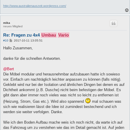
http://www.australienauszeit.wordpress.com/
mika
neues Mitglied
Re: Fragen zu 4x4
Umbau
Vario
B
#10
2017-10-11 13:05:51
e
i
Hallo Zusammen,
t
r
a
danke für die schnellen Antworten.
g
@Bert
Die Möbel modular und herausnehmbar aufzubauen hatte ich sowieso
vor. Einfach um nachträglich leichter anpassen zu können (falls nötig).
Geklebt wird nur bei der Isolation und ähnlichen Dingen bei denen es auf
Dichtheit ankommt (z.B. Dusche) nicht beim befestigen der Möbel. Es
gibt dann aber immer noch vieles was nicht so leicht zu entfernen ist
(Heizung, Strom, Gas etc.). Wird also spannend
mal schauen was
sich wie realisieren lässt die Idee ist zumindest bestechend und ich
werden sie weiter verfolgen. Danke.
Wie ich den Boden Aufbau mache weis ich noch nicht, da warte ich auf
das Fahrzeug um zu verstehen wie das im Detail gemacht ist. Auf jeden