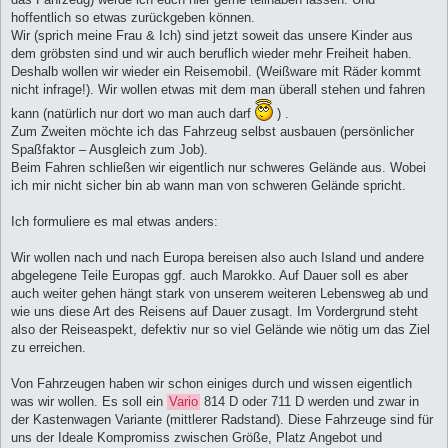
hoffentlich so etwas zurückgeben können.
Wir (sprich meine Frau & Ich) sind jetzt soweit das unsere Kinder aus
dem gröbsten sind und wir auch beruflich wieder mehr Freiheit haben.
Deshalb wollen wir wieder ein Reisemobil. (Weißware mit Räder kommt
nicht infrage!). Wir wollen etwas mit dem man überall stehen und fahren
kann (natürlich nur dort wo man auch darf
) .
Zum Zweiten möchte ich das Fahrzeug selbst ausbauen (persönlicher
Spaßfaktor – Ausgleich zum Job).
Beim Fahren schließen wir eigentlich nur schweres Gelände aus. Wobei
ich mir nicht sicher bin ab wann man von schweren Gelände spricht.
Ich formuliere es mal etwas anders:
Wir wollen nach und nach Europa bereisen also auch Island und andere
abgelegene Teile Europas ggf. auch Marokko. Auf Dauer soll es aber
auch weiter gehen hängt stark von unserem weiteren Lebensweg ab und
wie uns diese Art des Reisens auf Dauer zusagt. Im Vordergrund steht
also der Reiseaspekt, defektiv nur so viel Gelände wie nötig um das Ziel
zu erreichen.
Von Fahrzeugen haben wir schon einiges durch und wissen eigentlich
was wir wollen. Es soll ein
Vario
814 D oder 711 D werden und zwar in
der Kastenwagen Variante (mittlerer Radstand). Diese Fahrzeuge sind für
uns der Ideale Kompromiss zwischen Größe, Platz Angebot und