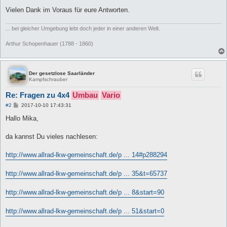
Vielen Dank im Voraus für eure Antworten.
... bei gleicher Umgebung lebt doch jeder in einer anderen Welt.
Arthur Schopenhauer (1788 - 1860)
Der gesetzlose Saarländer
Kampfschrauber
Re: Fragen zu 4x4
Umbau
Vario
B
#2
2017-10-10 17:43:31
e
i
Hallo Mika,
t
r
a
da kannst Du vieles nachlesen:
g
http://www.allrad-lkw-gemeinschaft.de/p ... 14#p288294
http://www.allrad-lkw-gemeinschaft.de/p ... 35&t=65737
http://www.allrad-lkw-gemeinschaft.de/p ... 8&start=90
http://www.allrad-lkw-gemeinschaft.de/p ... 51&start=0