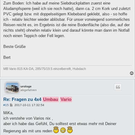
Zum Boden: Ich habe auf meine Siebdruckplatten zuerst eine
Aludampfsperre (weil ich sie noch hatte), dann ca. 2 cm Kork und zuletzt
PVC gelegt bzw. mit doppelseitigem Klebeband geklebt, also - so hoffe
ich - relativ leichter wieder ablösbar. Für unser vorwiegend sommerliches
Reisen reicht es, im Ergebnis ist die reine Bodenfläche (also die, auf der
nichts steht) ohnehin relativ klein und darauf könnte man dann im Notfall
noch einen Teppich oder Fell legen.
Beste Grüße
Bert
MB Vario 815 KA-DA, 285/75/19.5 einzelbereift, Hubdach
urologe
abgefahren
Re: Fragen zu 4x4
Umbau
Vario
B
#15
2017-10-11 17:32:54
e
i
MiKa,
t
ich verstehe von Varios nix ,
r
a
aber ich habe das Gefühl, Du solltest erst etwas mehr mit Deiner
g
Regierung als mit uns reden