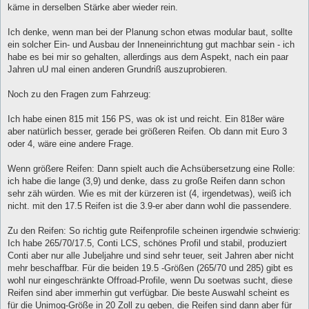
käme in derselben Stärke aber wieder rein.
Ich denke, wenn man bei der Planung schon etwas modular baut, sollte
ein solcher Ein- und Ausbau der Inneneinrichtung gut machbar sein - ich
habe es bei mir so gehalten, allerdings aus dem Aspekt, nach ein paar
Jahren uU mal einen anderen Grundriß auszuprobieren.
Noch zu den Fragen zum Fahrzeug:
Ich habe einen 815 mit 156 PS, was ok ist und reicht. Ein 818er wäre
aber natürlich besser, gerade bei größeren Reifen. Ob dann mit Euro 3
oder 4, wäre eine andere Frage.
Wenn größere Reifen: Dann spielt auch die Achsübersetzung eine Rolle:
ich habe die lange (3,9) und denke, dass zu große Reifen dann schon
sehr zäh würden. Wie es mit der kürzeren ist (4, irgendetwas), weiß ich
nicht. mit den 17.5 Reifen ist die 3.9-er aber dann wohl die passendere.
Zu den Reifen: So richtig gute Reifenprofile scheinen irgendwie schwierig:
Ich habe 265/70/17.5, Conti LCS, schönes Profil und stabil, produziert
Conti aber nur alle Jubeljahre und sind sehr teuer, seit Jahren aber nicht
mehr beschaffbar. Für die beiden 19.5 -Größen (265/70 und 285) gibt es
wohl nur eingeschränkte Offroad-Profile, wenn Du soetwas sucht, diese
Reifen sind aber immerhin gut verfügbar. Die beste Auswahl scheint es
für die Unimog-Größe in 20 Zoll zu geben, die Reifen sind dann aber für