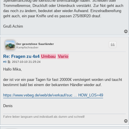
Spenderfahrzeug die identische Bremsanlage haben. Scheiben oder
Trommelbremse, Druckluft oder Unterdruck verstärkt. Zur Not geht auch
das noch zu ändern, bedeutet aber wieder Aufwand. Einzelradbereifung
geht auch, ein paar Kniffe und es passen 275/80R20 drauf.
Gruß Achim
Der gesetzlose Saarländer
Kampfschrauber
Re: Fragen zu 4x4
Umbau
Vario
B
#8
2017-10-10 21:25:24
e
i
Hallo Mika,
t
r
a
der ist vor ein paar Tagen für fast 20000€ versteigert worden und taucht
g
bestimmt bald bei einem der bekannten Händler wieder auf.
https://www.vebeg.de/web/de/verkauf/suc ... HOW_LOS=49
Denis
Fahre lieber langsam und individuell als dumm und schnell!