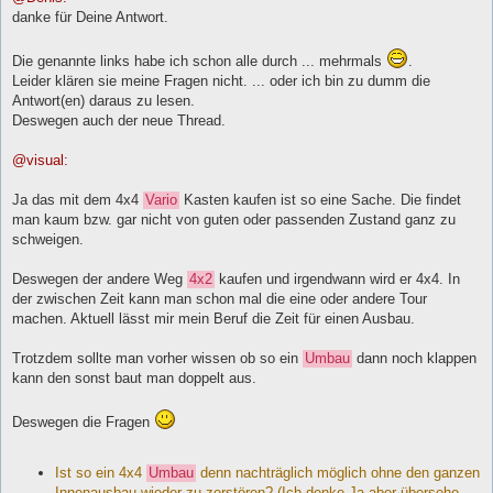
t
danke für Deine Antwort.
r
a
g
Die genannte links habe ich schon alle durch ... mehrmals
.
Leider klären sie meine Fragen nicht. ... oder ich bin zu dumm die
Antwort(en) daraus zu lesen.
Deswegen auch der neue Thread.
@visual:
Ja das mit dem 4x4
Vario
Kasten kaufen ist so eine Sache. Die findet
man kaum bzw. gar nicht von guten oder passenden Zustand ganz zu
schweigen.
Deswegen der andere Weg
4x2
kaufen und irgendwann wird er 4x4. In
der zwischen Zeit kann man schon mal die eine oder andere Tour
machen. Aktuell lässt mir mein Beruf die Zeit für einen Ausbau.
Trotzdem sollte man vorher wissen ob so ein
Umbau
dann noch klappen
kann den sonst baut man doppelt aus.
Deswegen die Fragen
Ist so ein 4x4
Umbau
denn nachträglich möglich ohne den ganzen
Innenausbau wieder zu zerstören? (Ich denke Ja aber übersehe