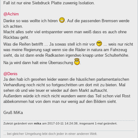
Fall ist nur eine Siebdruck Platte zuwenig Isolation.
@Achim
Danke so was wollte ich hören
. Auf die passenden Bremsen werde
ich achten.
Macht alles sehr viel entspannter wenn man weiß dass es auch ohne
Rückbau geht.
Was die Reifen betrifft ... Ja sowas stell ich mir vor
... weis nur nicht
was meine Regierung sagt wenn sie die Räder in natura am Fahrzeug
sieht, da ist dann ende Radkasten irgendwo knapp unter Schulterhöhe.
Na ja wird dann halt eine Überraschung
.
@Denis
Ja den hab ich gesehen leider waren die häuslichen parlamentarischen
Verhandlung noch nicht so fortgeschritten um dort mit zu bieten. Mal
sehen ob und wie teuer er wieder auf dem Markt auftaucht.
Außerdem würde ich mich nicht wundern wenn das Teil schon viel Rost
abbekommen hat von dem man nur wenig auf den Bildern sieht.
Gruß MiKa
Zuletzt geändert von
mika
am 2017-10-11 14:24:38, insgesamt 1-mal geändert.
... bei gleicher Umgebung lebt doch jeder in einer anderen Welt.