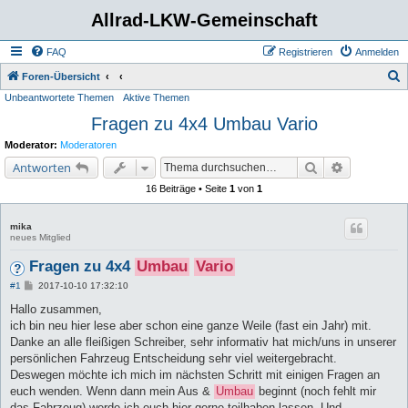
Allrad-LKW-Gemeinschaft
FAQ
Registrieren
Anmelden
S
Foren-Übersicht
Unbeantwortete Themen
Aktive Themen
u
Fragen zu 4x4 Umbau Vario
c
h
Moderator:
Moderatoren
e
Suche
Erweiterte 
Antworten
16 Beiträge • Seite
1
von
1
mika
neues Mitglied
Fragen zu 4x4
Umbau
Vario
B
#1
2017-10-10 17:32:10
e
i
Hallo zusammen,
t
ich bin neu hier lese aber schon eine ganze Weile (fast ein Jahr) mit.
r
a
Danke an alle fleißigen Schreiber, sehr informativ hat mich/uns in unserer
g
persönlichen Fahrzeug Entscheidung sehr viel weitergebracht.
Deswegen möchte ich mich im nächsten Schritt mit einigen Fragen an
euch wenden. Wenn dann mein Aus &
Umbau
beginnt (noch fehlt mir
das Fahrzeug) werde ich euch hier gerne teilhaben lassen. Und