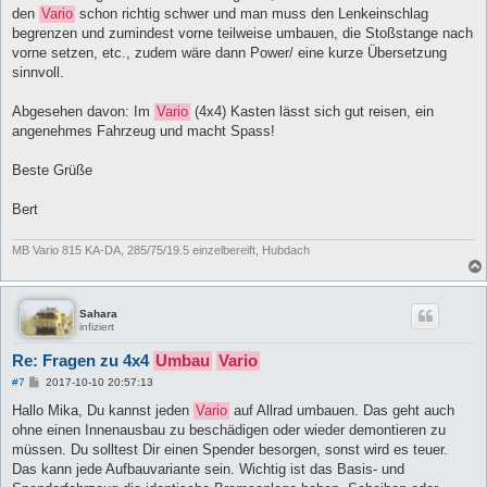
den
Vario
schon richtig schwer und man muss den Lenkeinschlag
begrenzen und zumindest vorne teilweise umbauen, die Stoßstange nach
vorne setzen, etc., zudem wäre dann Power/ eine kurze Übersetzung
sinnvoll.
Abgesehen davon: Im
Vario
(4x4) Kasten lässt sich gut reisen, ein
angenehmes Fahrzeug und macht Spass!
Beste Grüße
Bert
MB Vario 815 KA-DA, 285/75/19.5 einzelbereift, Hubdach
Sahara
infiziert
Re: Fragen zu 4x4
Umbau
Vario
B
#7
2017-10-10 20:57:13
e
i
Hallo Mika, Du kannst jeden
Vario
auf Allrad umbauen. Das geht auch
t
ohne einen Innenausbau zu beschädigen oder wieder demontieren zu
r
a
müssen. Du solltest Dir einen Spender besorgen, sonst wird es teuer.
g
Das kann jede Aufbauvariante sein. Wichtig ist das Basis- und