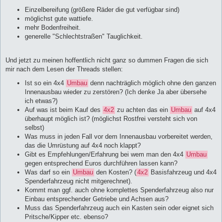
Einzelbereifung (größere Räder die gut verfügbar sind)
möglichst gute wattiefe.
mehr Bodenfreiheit.
generelle "Schlechtstraßen" Tauglichkeit.
Und jetzt zu meinen hoffentlich nicht ganz so dummen Fragen die sich
mir nach dem Lesen der Threads stellen:
Ist so ein 4x4
Umbau
denn nachträglich möglich ohne den ganzen
Innenausbau wieder zu zerstören? (Ich denke Ja aber übersehe
ich etwas?)
Auf was ist beim Kauf des
4x2
zu achten das ein
Umbau
auf 4x4
überhaupt möglich ist? (möglichst Rostfrei versteht sich von
selbst)
Was muss in jeden Fall vor dem Innenausbau vorbereitet werden,
das die Umrüstung auf 4x4 noch klappt?
Gibt es Empfehlungen/Erfahrung bei wem man den 4x4
Umbau
gegen entsprechend Euros durchführen lassen kann?
Was darf so ein
Umbau
den Kosten? (
4x2
Basisfahrzeug und 4x4
Spenderfahrzeug nicht mitgerechnet).
Kommt man ggf. auch ohne komplettes Spenderfahrzeug also nur
Einbau entsprechender Getriebe und Achsen aus?
Muss das Spenderfahrzeug auch ein Kasten sein oder eignet sich
Pritsche/Kipper etc. ebenso?