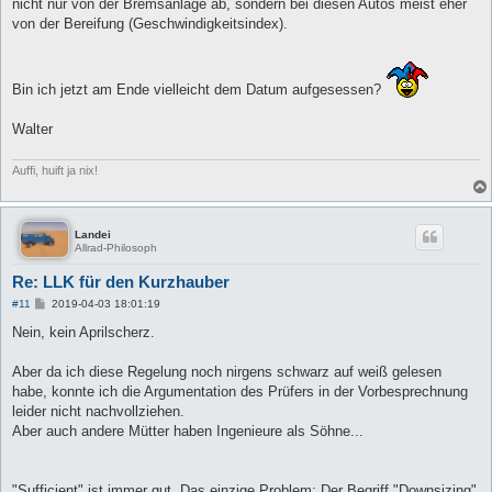
nicht nur von der Bremsanlage ab, sondern bei diesen Autos meist eher
von der Bereifung (Geschwindigkeitsindex).
Bin ich jetzt am Ende vielleicht dem Datum aufgesessen?
Walter
Auffi, huift ja nix!
Landei
Allrad-Philosoph
Re: LLK für den Kurzhauber
B
#11
2019-04-03 18:01:19
e
i
Nein, kein Aprilscherz.
t
r
a
Aber da ich diese Regelung noch nirgens schwarz auf weiß gelesen
g
habe, konnte ich die Argumentation des Prüfers in der Vorbesprechnung
leider nicht nachvollziehen.
Aber auch andere Mütter haben Ingenieure als Söhne...
"Sufficient" ist immer gut. Das einzige Problem: Der Begriff "Downsizing"