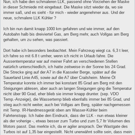
Nun, ich habe den schmaleren LLK, passend ohne Vorziehen der Maske
in dieser Schmiede mit eingebaut. Die Maske sitzt wieder da, wo sie
immer saß, und es sieht - für mich - wieder angenehmer aus. Und der
neue, schmalere LLK Kühler ?
Ich bin nun damit knapp 1000 km gefahren und wie immer, auf den
Autobahn halb bis dreiviertel Gas, am Berg mehr, auch Vollgas am Berg
gehalten, um zu sehen, was passiert.
Dort habe ich besonders beobachtet. Mein Fahrzeug wiegt ca. 6,3 t leer,
ich fahre so mit 6.8 t umher, wenn ich nicht in Urlaub fahre. Die
Aussentemperatur war auf meiner Fahrt an verschiedenen Stellen
natürlich unterschiedlich, ich hatte zeitweise in der Sonne bis 24 Grad.
Die Strecke ging auf der A7 in die Kasseler Berge, später auf die
Sauerland Linie A45, sowie auf die A7 über Crailsheim. Meine Öl
Temperatur konnte ich immer bei konstant 85 Grad am Berg mit den
Steigungen ablesen, aber auch an langen Steigungen ging die Temperatur
nicht über 90 Grad, eher blieb sie immer knapp drunter. (sep. VDO
Temp.-Anzeige), die Wassertemp blieb ebenfalls immer bei 85 Grad, und
stieg auch nicht weiter, auch bei Vollgas am Berg, später nachgemessen
mit Temp. IR-Handmessgerät oben am Wasser-Kühler beim
Fahrtenstopp. Ich habe den Eindruck, dass der LLK - nun etwas kleiner
als der voherige -, etwas besser zum Turbo und zum 5,7 ltr Volumen des
Motors passt. Das merkte ich, da er agiler ansprach. Der Wastgate des
Turbos ist auf 1,35 bar eingestellt. Nicht unerwähnt sollte sein, dass mein