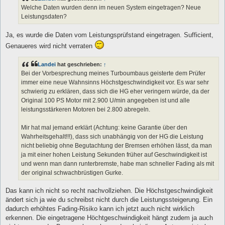
g
Welche Daten wurden denn im neuen System eingetragen? Neue
Leistungsdaten?
Ja, es wurde die Daten vom Leistungsprüfstand eingetragen. Sufficient,
Genaueres wird nicht verraten
Landei
hat geschrieben:
↑
Bei der Vorbesprechung meines Turboumbaus geisterte dem Prüfer
immer eine neue Wahnsinns Höchstgeschwindigkeit vor. Es war sehr
schwierig zu erklären, dass sich die HG eher veringern würde, da der
Original 100 PS Motor mit 2.900 U/min angegeben ist und alle
leistungsstärkeren Motoren bei 2.800 abregeln.
Mir hat mal jemand erklärt (Achtung: keine Garantie über den
Wahrheitsgehalt!!!), dass sich unabhängig von der HG die Leistung
nicht beliebig ohne Begutachtung der Bremsen erhöhen lässt, da man
ja mit einer hohen Leistung Sekunden früher auf Geschwindigkeit ist
und wenn man dann runterbremste, habe man schneller Fading als mit
der original schwachbrüstigen Gurke.
Das kann ich nicht so recht nachvollziehen. Die Höchstgeschwindigkeit
ändert sich ja wie du schreibst nicht durch die Leistungssteigerung. Ein
dadurch erhöhtes Fading-Risiko kann ich jetzt auch nicht wirklich
erkennen. Die eingetragene Höchtgeschwindigkeit hängt zudem ja auch