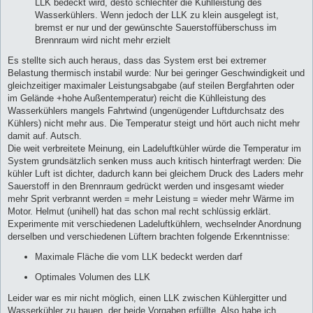
LLK bedeckt wird, desto schlechter die Kühlleistung des
Wasserkühlers. Wenn jedoch der LLK zu klein ausgelegt ist,
bremst er nur und der gewünschte Sauerstoffüberschuss im
Brennraum wird nicht mehr erzielt
Es stellte sich auch heraus, dass das System erst bei extremer
Belastung thermisch instabil wurde: Nur bei geringer Geschwindigkeit und
gleichzeitiger maximaler Leistungsabgabe (auf steilen Bergfahrten oder
im Gelände +hohe Außentemperatur) reicht die Kühlleistung des
Wasserkühlers mangels Fahrtwind (ungenügender Luftdurchsatz des
Kühlers) nicht mehr aus. Die Temperatur steigt und hört auch nicht mehr
damit auf. Autsch.
Die weit verbreitete Meinung, ein Ladeluftkühler würde die Temperatur im
System grundsätzlich senken muss auch kritisch hinterfragt werden: Die
kühler Luft ist dichter, dadurch kann bei gleichem Druck des Laders mehr
Sauerstoff in den Brennraum gedrückt werden und insgesamt wieder
mehr Sprit verbrannt werden = mehr Leistung = wieder mehr Wärme im
Motor. Helmut (unihell) hat das schon mal recht schlüssig erklärt.
Experimente mit verschiedenen Ladeluftkühlern, wechselnder Anordnung
derselben und verschiedenen Lüftern brachten folgende Erkenntnisse:
Maximale Fläche die vom LLK bedeckt werden darf
Optimales Volumen des LLK
Leider war es mir nicht möglich, einen LLK zwischen Kühlergitter und
Wasserkühler zu bauen, der beide Vorgaben erfüllte. Also habe ich