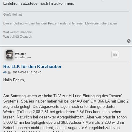
Einfuhrumsatzsteuer noch hinzukommen.
Gruß Helmut
Dieser Beitrag wird mit hundert Prozent erdstrahlenfreien Elektronen übertragen
Wat wellste maache
Wat soll dä Quatsch
Walöter
abgefahren
Re: LLK für den Kurzhauber
B
#8
2019-03-31 12:56:45
e
i
Hallo Forum,
t
r
a
g
Am Samstag waren wir beim TÜV zur HU und Eintragung des "neuen"
Systems. Spaßes halber haben wir bei der AU den OM 366 LA mit Euro 2
zugrunde gelegt. Die Abgaswerte lagen noch unter den geforderten
Werten (Trübung 2,08-2,31 bei geforderten 2,5)! Das kann sich sehen
lassen. Natürlich bei gesenkter Abregeldrehzahl. Aber wer braucht schon
3.000 U/min bei Splitgetriebe und 39:8 Achsen? Mehr als 2.200 wird im
Betrieb ohnehin nicht gedreht, das ist sogar zur Abregeldrehzahl von