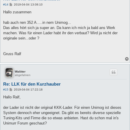
B
#14
2019-04-04 13:08:10
e
i
Hallo zusammen
t
r
a
hab auch nen 352 A.....in nem Unimog...
g
Das alles hört sich ja super an. Da kann ich mich ja bald ans Werk
machen. Was für einen Lader habt ihr den verbaut? Wird ja nicht der
originale sein...oder ?
Gruss Ralf
Walöter
abgefahren
Re: LLK für den Kurzhauber
B
#15
2019-04-04 17:22:18
e
i
Hallo Ralf,
t
r
a
der Lader ist nicht der original KKK-Lader. Für einen Unimog ist dieses
g
System dennoch eher ungeeignet. Da gibt es bereits diverse spezielle
Tuning-Kits und Firme die so etwas anbieten. Hast du schon mal in's
Unimurr Forum geschaut?