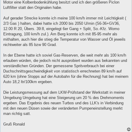
Motor eine Kolbenbodenkühlung besitzt und ich den größeren Piclon
Luftfilter statt den Originalen habe.
Auf gerader Strecke konnte ich meine 100 km/h immer mit Leichtigkeit (
2/3 Gas ) halten, dabei hatte ich 2000 bis 2050 U/min (S6-36+GV36,
12.00 R 20, Übers. 39:8, eingelegt 6er Gang + Split, So.-Kfz. Womo
Eintragung, 100 km/h zul.). Am Berg konnte ich mit 85-95 mehr als
mithalten, auch hier die stieg die Temperatur von Wasser und Öl jeweils
nichtweiter als 85 bzw 90 Grad.
In der Ebene hatte ich soviel Gas-Reserven, die weit mehr als 100 km/h
erlauben würden, die jedoch nicht ausprobiert wurden aus bekannten und
verständlichen Gründen. Der gemessene Spritverbrauch bei einer
Duchschnittsgeschwindigkeit von statistisch errechneten 89 km/h auf
620 km (ohne Stopps auf der Autobahn für die Rechnung) hat bei meinem
Auto 18,2 ltr/100km ergeben.
Die Leistungsmessung auf dem LKW-Prüfstand der Werkstatt in meiner
Umgebung Umgebung hat eine Steigerung um 20 % des Drehmoments
ergeben. Das Ergebnis des neuen Turbos und des LLK's in Verbindung
mit den neuen Düsen sowie der veränderten Pumpeneinstellung merkt
man richtig satt.
Gruß Ronald