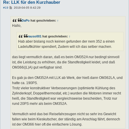
Re: LLK für den Kurzhauber
B
#19
2019-04-05 8:42:29
e
i
t
DaPo
hat geschrieben:
↑
r
a
Hallo,
g
rauso001
hat geschrieben:
↑
Hab aber bislang noch keinen gefunden der nem 352 a einen
Ladeluftkühler spendiert, Zudem will ich das selber machen.
das liegt vermutlich daran, daß es beim OM352A nur bedingt sinnvoll
ist, die Leistung zu erhöhen, da die Standfestigkeit leidet, und daß
OM366((L)A) gut verfügbar sind.
Es gab ja den OM352A mit LLK ab Werk, der hieß dann OM362LA, und
hatte ca. 190PS.
Trotz vieler konstruktiver Verbesserungen (optimierte Kühlung des
Zylinderkopf, Doppelthermostat, etc.) wurden die Motoren immer recht
heiß, die Standfestigkeit war vergleichsweise bescheiden, Trotz nur
rund 20PS mehr als beim OM352A.
Vermutlich wird das bei Reisefahrzeugen nicht so sehr ins Gewicht
fallen wie beim Kieskutscher, der ständig am Anschlag fährt, dennoch
ist der OM366 hier oft die einfachere Lösung.