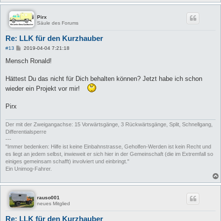
Pirx
Säule des Forums
Re: LLK für den Kurzhauber
B
#13
2019-04-04 7:21:18
e
i
Mensch Ronald!
t
r
a
Hättest Du das nicht für Dich behalten können? Jetzt habe ich schon
g
wieder ein Projekt vor mir!
Pirx
Der mit der Zweigangachse: 15 Vorwärtsgänge, 3 Rückwärtsgänge, Split, Schnellgang,
Differentialsperre
---
"Immer bedenken: Hilfe ist keine Einbahnstrasse, Geholfen-Werden ist kein Recht und
es liegt an jedem selbst, inwieweit er sich hier in der Gemeinschaft (die im Extremfall so
einiges gemeinsam schafft) involviert und einbringt."
Ein Unimog-Fahrer.
rauso001
neues Mitglied
Re: LLK für den Kurzhauber