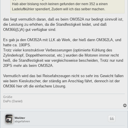
g
Hab aber bislang noch keinen gefunden der nem 352 a einen
Ladeluftkühler spendiert, Zudem will ich das selber machen.
das liegt vermutlich daran, daß es beim OM352A nur bedingt sinnvoll ist,
die Leistung zu erhöhen, da die Standfestigkeit leidet, und daß
OM366((L)A) gut verfügbar sind.
Es gab ja den OM352A mit LLK ab Werk, der hieß dann OM362LA, und
hatte ca. 190PS.
Trotz vieler konstruktiver Verbesserungen (optimierte Kühlung des
Zylinderkopf, Doppelthermostat, etc.) wurden die Motoren immer recht
heiß, die Standfestigkeit war vergleichsweise bescheiden, Trotz nur rund
20PS mehr als beim OM352A.
Vermutlich wird das bei Reisefahrzeugen nicht so sehr ins Gewicht fallen
wie beim Kieskutscher, der ständig am Anschlag fährt, dennoch ist der
OM366 hier oft die einfachere Lösung.
Grüße
DaPo (Daniel)
Walöter
abgefahren