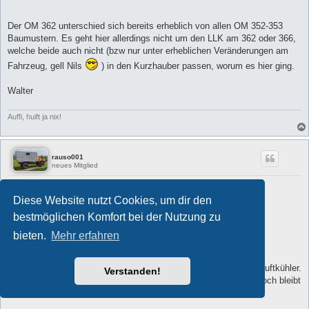
Der OM 362 unterschied sich bereits erheblich von allen OM 352-353
Baumustern. Es geht hier allerdings nicht um den LLK am 362 oder 366,
welche beide auch nicht (bzw nur unter erheblichen Veränderungen am
Fahrzeug, gell Nils
) in den Kurzhauber passen, worum es hier ging.
Walter
Auffi, huift ja nix!
rauso001
neues Mitglied
Re: LLK für den Kurzhauber
Diese Website nutzt Cookies, um dir den
B
#20
2019-04-05 9:50:15
e
bestmöglichen Komfort bei der Nutzung zu
i
Hallo
t
r
bieten.
Mehr erfahren
a
sorry ... will hier nichts zerreden.
g
Das mit dem Unimog hab ich nur beiläufig erwähnt.
Es geht ja um den OM 352 a mit nachträglich angebautem Ladeluftkühler.
Verstanden!
Das alle Anbauteile anders sind ist mir durchaus bewusst. Dennoch bleibt
der Motor ja der gleiche.