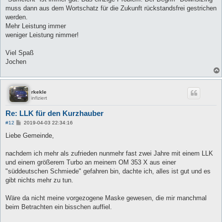
muss dann aus dem Wortschatz für die Zukunft rückstandsfrei gestrichen
werden.
Mehr Leistung immer
weniger Leistung nimmer!
Viel Spaß
Jochen
rkekle
infiziert
Re: LLK für den Kurzhauber
B
#12
2019-04-03 22:34:16
e
i
Liebe Gemeinde,
t
r
a
nachdem ich mehr als zufrieden nunmehr fast zwei Jahre mit einem LLK
g
und einem größerem Turbo an meinem OM 353 X aus einer
"süddeutschen Schmiede" gefahren bin, dachte ich, alles ist gut und es
gibt nichts mehr zu tun.
Wäre da nicht meine vorgezogene Maske gewesen, die mir manchmal
beim Betrachten ein bisschen auffiel.