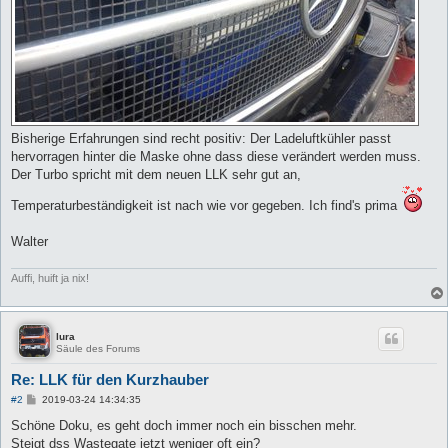
Bisherige Erfahrungen sind recht positiv: Der Ladeluftkühler passt
hervorragen hinter die Maske ohne dass diese verändert werden muss.
Der Turbo spricht mit dem neuen LLK sehr gut an,
Temperaturbeständigkeit ist nach wie vor gegeben. Ich find's prima
Walter
Auffi, huift ja nix!
lura
Säule des Forums
Re: LLK für den Kurzhauber
B
#2
2019-03-24 14:34:35
e
i
Schöne Doku, es geht doch immer noch ein bisschen mehr.
t
Steigt dss Wastegate jetzt weniger oft ein?
r