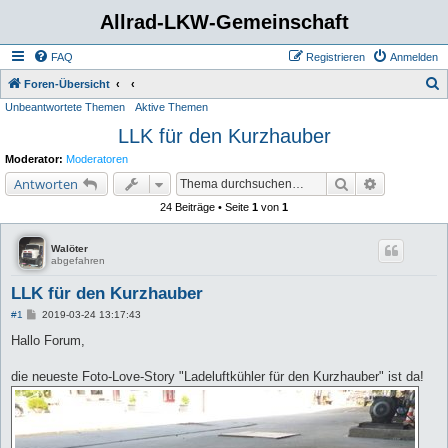
Allrad-LKW-Gemeinschaft
FAQ
Registrieren
Anmelden
S
Foren-Übersicht
Unbeantwortete Themen
Aktive Themen
u
LLK für den Kurzhauber
c
h
Moderator:
Moderatoren
e
Suche
Erweiterte 
Antworten
24 Beiträge • Seite
1
von
1
Walöter
abgefahren
LLK für den Kurzhauber
B
#1
2019-03-24 13:17:43
e
i
Hallo Forum,
t
r
a
die neueste Foto-Love-Story "Ladeluftkühler für den Kurzhauber" ist da!
g