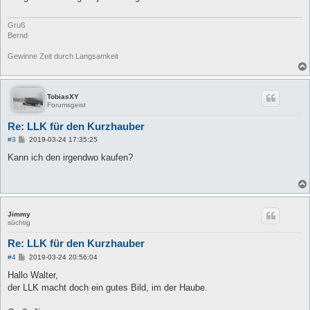
a
g
Gruß
Bernd
Gewinne Zeit durch Langsamkeit
TobiasXY
Forumsgeist
Re: LLK für den Kurzhauber
B
#3
2019-03-24 17:35:25
e
i
Kann ich den irgendwo kaufen?
t
r
a
g
Jimmy
süchtig
Re: LLK für den Kurzhauber
B
#4
2019-03-24 20:56:04
e
i
Hallo Walter,
t
der LLK macht doch ein gutes Bild, im der Haube.
r
a
g