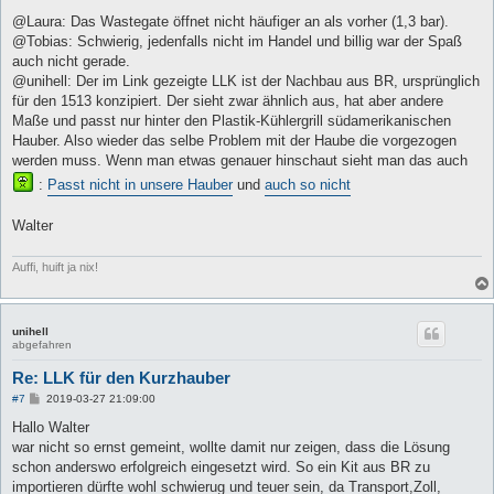
r
a
@Laura: Das Wastegate öffnet nicht häufiger an als vorher (1,3 bar).
g
@Tobias: Schwierig, jedenfalls nicht im Handel und billig war der Spaß
auch nicht gerade.
@unihell: Der im Link gezeigte LLK ist der Nachbau aus BR, ursprünglich
für den 1513 konzipiert. Der sieht zwar ähnlich aus, hat aber andere
Maße und passt nur hinter den Plastik-Kühlergrill südamerikanischen
Hauber. Also wieder das selbe Problem mit der Haube die vorgezogen
werden muss. Wenn man etwas genauer hinschaut sieht man das auch
:
Passt nicht in unsere Hauber
und
auch so nicht
Walter
Auffi, huift ja nix!
unihell
abgefahren
Re: LLK für den Kurzhauber
B
#7
2019-03-27 21:09:00
e
i
Hallo Walter
t
war nicht so ernst gemeint, wollte damit nur zeigen, dass die Lösung
r
a
schon anderswo erfolgreich eingesetzt wird. So ein Kit aus BR zu
g
importieren dürfte wohl schwierug und teuer sein, da Transport,Zoll,