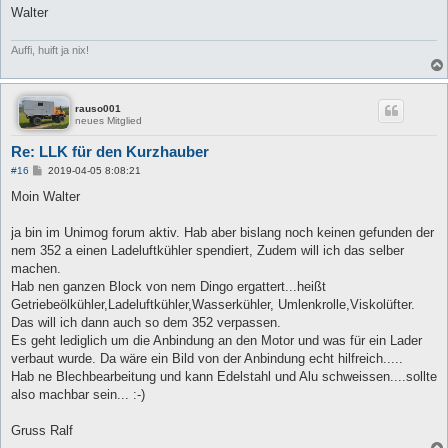
Walter
Auffi, huift ja nix!
rauso001
neues Mitglied
Re: LLK für den Kurzhauber
B
#16
2019-04-05 8:08:21
e
i
Moin Walter
t
r
a
ja bin im Unimog forum aktiv. Hab aber bislang noch keinen gefunden der
g
nem 352 a einen Ladeluftkühler spendiert, Zudem will ich das selber
machen.
Hab nen ganzen Block von nem Dingo ergattert...heißt
Getriebeölkühler,Ladeluftkühler,Wasserkühler, Umlenkrolle,Viskolüfter.
Das will ich dann auch so dem 352 verpassen.
Es geht lediglich um die Anbindung an den Motor und was für ein Lader
verbaut wurde. Da wäre ein Bild von der Anbindung echt hilfreich.....
Hab ne Blechbearbeitung und kann Edelstahl und Alu schweissen....sollte
also machbar sein... :-)
Gruss Ralf