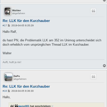
Walöter
abgefahren
Re: LLK für den Kurzhauber
B
#17
2019-04-05 8:35:29
e
i
Hallo Ralf,
t
r
a
du hast PN, die Problematik LLK am 352 im Unimog unterscheidet sich
g
doch erheblich vom ursprünglichen Thread LLK im Kurzhauber.
Walter
Auffi, huift ja nix!
DaPo
abgefahren
Re: LLK für den Kurzhauber
B
#18
2019-04-05 8:36:30
e
i
Hallo,
t
r
a
rauso001
hat geschrieben:
↑