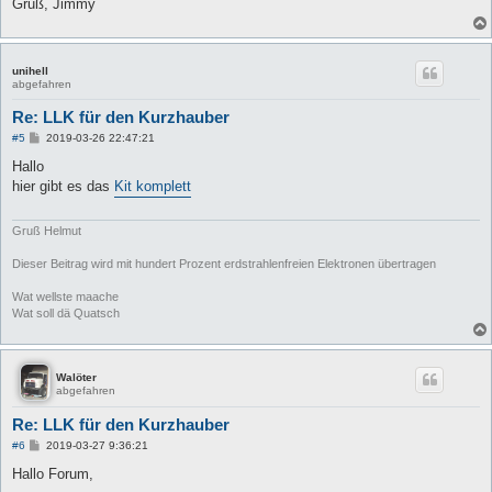
Gruß, Jimmy
unihell
abgefahren
Re: LLK für den Kurzhauber
B
#5
2019-03-26 22:47:21
e
i
Hallo
t
hier gibt es das
Kit komplett
r
a
g
Gruß Helmut
Dieser Beitrag wird mit hundert Prozent erdstrahlenfreien Elektronen übertragen
Wat wellste maache
Wat soll dä Quatsch
Walöter
abgefahren
Re: LLK für den Kurzhauber
B
#6
2019-03-27 9:36:21
e
i
Hallo Forum,
t