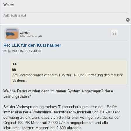
Walter
Auffi, huift ja nix!
Landei
Allrad-Philosoph
Re: LLK für den Kurzhauber
B
#9
2019-04-01 17:43:28
e
i
t
r
a
g
Am Samstag waren wir beim TÜV zur HU und Eintragung des "neuen"
Systems.
Welche Daten wurden denn im neuen System eingetragen? Neue
Leistungsdaten?
Bei der Vorbesprechung meines Turboumbaus geisterte dem Prüfer
immer eine neue Wahnsinns Höchstgeschwindigkeit vor. Es war sehr
schwierig zu erklären, dass sich die HG eher veringern würde, da der
Original 100 PS Motor mit 2.900 U/min angegeben ist und alle
leistungsstärkeren Motoren bei 2.800 abregeln.