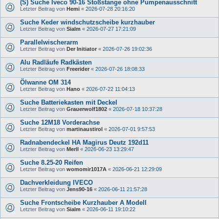
(S) Suche Iveco 90-16 Stoßstange ohne Pumpenausschnitt
Letzter Beitrag von
Hemi
«
2026-07-28 20:16:20
Suche Keder windschutzscheibe kurzhauber
Letzter Beitrag von
Sialm
«
2026-07-27 17:21:09
Parallelwischerarm
Letzter Beitrag von
Der Initiator
«
2026-07-26 19:02:36
Alu Radläufe Radkästen
Letzter Beitrag von
Freerider
«
2026-07-26 18:08:33
Ölwanne OM 314
Letzter Beitrag von
Hano
«
2026-07-22 11:04:13
Suche Batteriekasten mit Deckel
Letzter Beitrag von
Grauerwolf1802
«
2026-07-18 10:37:28
Suche 12M18 Vorderachse
Letzter Beitrag von
martinaustirol
«
2026-07-01 9:57:53
Radnabendeckel HA Magirus Deutz 192d11
Letzter Beitrag von
Merll
«
2026-06-23 13:29:47
Suche 8.25-20 Reifen
Letzter Beitrag von
womomir1017A
«
2026-06-21 12:29:09
Dachverkleidung IVECO
Letzter Beitrag von
Jens90-16
«
2026-06-11 21:57:28
Suche Frontscheibe Kurzhauber A Modell
Letzter Beitrag von
Sialm
«
2026-06-11 19:10:22