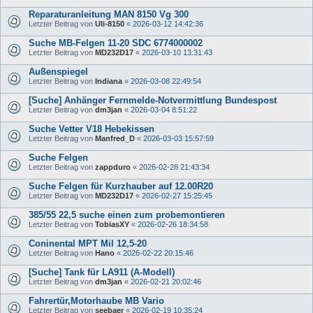
Reparaturanleitung MAN 8150 Vg 300
Letzter Beitrag von
Uli-8150
«
2026-03-12 14:42:36
Suche MB-Felgen 11-20 SDC 6774000002
Letzter Beitrag von
MD232D17
«
2026-03-10 13:31:43
Außenspiegel
Letzter Beitrag von
Indiana
«
2026-03-08 22:49:54
[Suche] Anhänger Fernmelde-Notvermittlung Bundespost
Letzter Beitrag von
dm3jan
«
2026-03-04 8:51:22
Suche Vetter V18 Hebekissen
Letzter Beitrag von
Manfred_D
«
2026-03-03 15:57:59
Suche Felgen
Letzter Beitrag von
zappduro
«
2026-02-28 21:43:34
Suche Felgen für Kurzhauber auf 12.00R20
Letzter Beitrag von
MD232D17
«
2026-02-27 15:25:45
385/55 22,5 suche einen zum probemontieren
Letzter Beitrag von
TobiasXY
«
2026-02-26 18:34:58
Coninental MPT Mil 12,5-20
Letzter Beitrag von
Hano
«
2026-02-22 20:15:46
[Suche] Tank für LA911 (A-Modell)
Letzter Beitrag von
dm3jan
«
2026-02-21 20:02:46
Fahrertür,Motorhaube MB Vario
Letzter Beitrag von
seebaer
«
2026-02-19 10:35:24