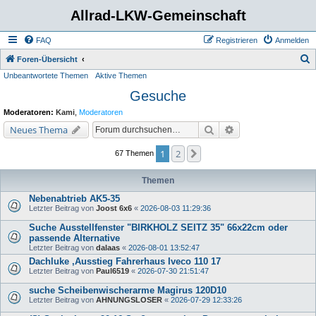
Allrad-LKW-Gemeinschaft
FAQ
Registrieren
Anmelden
S
Foren-Übersicht
Unbeantwortete Themen
Aktive Themen
u
Gesuche
c
h
Moderatoren:
Kami
,
Moderatoren
e
Suche
Erweiterte Suche
Neues Thema
1
2
Nächste
67 Themen
Themen
Nebenabtrieb AK5-35
Letzter Beitrag von
Joost 6x6
«
2026-08-03 11:29:36
Suche Ausstellfenster "BIRKHOLZ SEITZ 35" 66x22cm oder
passende Alternative
Letzter Beitrag von
dalaas
«
2026-08-01 13:52:47
Dachluke ,Ausstieg Fahrerhaus Iveco 110 17
Letzter Beitrag von
Paul6519
«
2026-07-30 21:51:47
suche Scheibenwischerarme Magirus 120D10
Letzter Beitrag von
AHNUNGSLOSER
«
2026-07-29 12:33:26