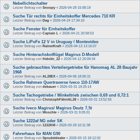
Nebellichtschalter
Letzter Beitrag von
Snoopy
«
2026-04-29 15:08:19
Suche Tür rechts für Einheitskoffer Mercedes 710 KR
Letzter Beitrag von
Dag
«
2026-04-24 17:34:10
Suche Fenster für Einheitskoffer
Letzter Beitrag von
Captain L
«
2026-04-21 20:58:53
Suche LiPoFe 12 V in Uruguay / Montevideo
Letzter Beitrag von
RainerKraft
«
2026-04-13 13:16:07
Suche Hinterachskotflügel Magirus D-Modell
Letzter Beitrag von
fridolin_22
«
2026-04-12 20:09:34
Suche gebrauchtes Verteilergetriebe für Hanomag AL 28 Baujahr
1968
Letzter Beitrag von
AL28EX
«
2026-04-06 18:06:31
Suche Rahmen Quertraverse Iveco 110-17AW
Letzter Beitrag von
debauer
«
2026-03-31 19:25:14
Suche Tachogetriebe / Winkeltrieb zwischen 0,69 und 0,72:1
Letzter Beitrag von
ChristophFährtAL28
«
2026-03-31 13:52:55
Suche Iveco Magirus/ Magirus Deutz 7,5t
Letzter Beitrag von
Woschle
«
2026-03-31 9:05:01
Suche 1222af NG oder SK
Letzter Beitrag von
1222KM
«
2026-03-29 10:11:38
Fahrerhaus für MAN G90
Letzter Beitrag von
Sprudeldealer
«
2026-03-15 18:12:02