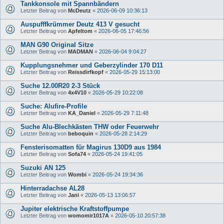
Tankkonsole mit Spannbändern
Letzter Beitrag von
McDeutz
«
2026-06-09 10:36:13
Auspufffkrümmer Deutz 413 V gesucht
Letzter Beitrag von
Apfeltom
«
2026-06-05 17:46:56
MAN G90 Original Sitze
Letzter Beitrag von
MADMAN
«
2026-06-04 9:04:27
Kupplungsnehmer und Geberzylinder 170 D11
Letzter Beitrag von
Reissdirfkopf
«
2026-05-29 15:13:00
Suche 12.00R20 2-3 Stück
Letzter Beitrag von
4x4V10
«
2026-05-29 10:22:08
Suche: Alufire-Profile
Letzter Beitrag von
KA_Daniel
«
2026-05-29 7:11:48
Suche Alu-Blechkästen THW oder Feuerwehr
Letzter Beitrag von
beboquin
«
2026-05-28 2:14:29
Fensterisomatten für Magirus 130D9 aus 1984
Letzter Beitrag von
Sofa74
«
2026-05-24 19:41:05
Suzuki AN 125
Letzter Beitrag von
Wombi
«
2026-05-24 19:34:36
Hinterradachse AL28
Letzter Beitrag von
Jani
«
2026-05-13 13:06:57
Jupiter elektrische Kraftstoffpumpe
Letzter Beitrag von
womomir1017A
«
2026-05-10 20:57:38