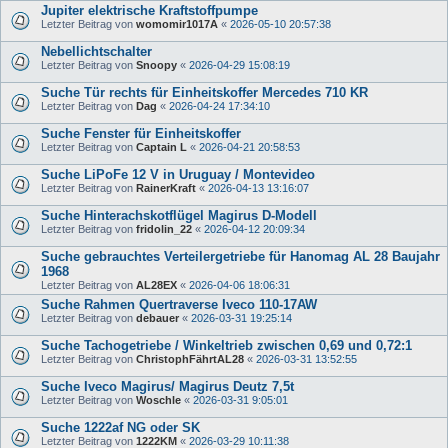
Jupiter elektrische Kraftstoffpumpe
Letzter Beitrag von
womomir1017A
«
2026-05-10 20:57:38
Nebellichtschalter
Letzter Beitrag von
Snoopy
«
2026-04-29 15:08:19
Suche Tür rechts für Einheitskoffer Mercedes 710 KR
Letzter Beitrag von
Dag
«
2026-04-24 17:34:10
Suche Fenster für Einheitskoffer
Letzter Beitrag von
Captain L
«
2026-04-21 20:58:53
Suche LiPoFe 12 V in Uruguay / Montevideo
Letzter Beitrag von
RainerKraft
«
2026-04-13 13:16:07
Suche Hinterachskotflügel Magirus D-Modell
Letzter Beitrag von
fridolin_22
«
2026-04-12 20:09:34
Suche gebrauchtes Verteilergetriebe für Hanomag AL 28 Baujahr
1968
Letzter Beitrag von
AL28EX
«
2026-04-06 18:06:31
Suche Rahmen Quertraverse Iveco 110-17AW
Letzter Beitrag von
debauer
«
2026-03-31 19:25:14
Suche Tachogetriebe / Winkeltrieb zwischen 0,69 und 0,72:1
Letzter Beitrag von
ChristophFährtAL28
«
2026-03-31 13:52:55
Suche Iveco Magirus/ Magirus Deutz 7,5t
Letzter Beitrag von
Woschle
«
2026-03-31 9:05:01
Suche 1222af NG oder SK
Letzter Beitrag von
1222KM
«
2026-03-29 10:11:38