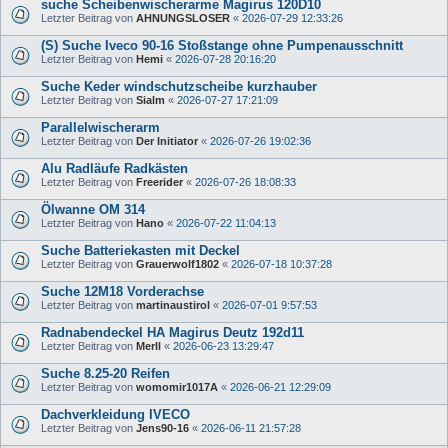
suche Scheibenwischerarme Magirus 120D10
Letzter Beitrag von
AHNUNGSLOSER
«
2026-07-29 12:33:26
(S) Suche Iveco 90-16 Stoßstange ohne Pumpenausschnitt
Letzter Beitrag von
Hemi
«
2026-07-28 20:16:20
Suche Keder windschutzscheibe kurzhauber
Letzter Beitrag von
Sialm
«
2026-07-27 17:21:09
Parallelwischerarm
Letzter Beitrag von
Der Initiator
«
2026-07-26 19:02:36
Alu Radläufe Radkästen
Letzter Beitrag von
Freerider
«
2026-07-26 18:08:33
Ölwanne OM 314
Letzter Beitrag von
Hano
«
2026-07-22 11:04:13
Suche Batteriekasten mit Deckel
Letzter Beitrag von
Grauerwolf1802
«
2026-07-18 10:37:28
Suche 12M18 Vorderachse
Letzter Beitrag von
martinaustirol
«
2026-07-01 9:57:53
Radnabendeckel HA Magirus Deutz 192d11
Letzter Beitrag von
Merll
«
2026-06-23 13:29:47
Suche 8.25-20 Reifen
Letzter Beitrag von
womomir1017A
«
2026-06-21 12:29:09
Dachverkleidung IVECO
Letzter Beitrag von
Jens90-16
«
2026-06-11 21:57:28