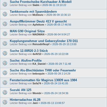
Suche Frontscheibe Kurzhauber A Modell
Letzter Beitrag von
Sialm
«
2026-06-11 19:10:22
Tankkonsole mit Spannbändern
Letzter Beitrag von
McDeutz
«
2026-06-09 10:36:13
Auspufffkrümmer Deutz 413 V gesucht
Letzter Beitrag von
Apfeltom
«
2026-06-05 17:46:56
MAN G90 Original Sitze
Letzter Beitrag von
MADMAN
«
2026-06-04 9:04:27
Kupplungsnehmer und Geberzylinder 170 D11
Letzter Beitrag von
Reissdirfkopf
«
2026-05-29 15:13:00
Suche 12.00R20 2-3 Stück
Letzter Beitrag von
4x4V10
«
2026-05-29 10:22:08
Suche: Alufire-Profile
Letzter Beitrag von
KA_Daniel
«
2026-05-29 7:11:48
Suche Alu-Blechkästen THW oder Feuerwehr
Letzter Beitrag von
beboquin
«
2026-05-28 2:14:29
Fensterisomatten für Magirus 130D9 aus 1984
Letzter Beitrag von
Sofa74
«
2026-05-24 19:41:05
Suzuki AN 125
Letzter Beitrag von
Wombi
«
2026-05-24 19:34:36
Hinterradachse AL28
Letzter Beitrag von
Jani
«
2026-05-13 13:06:57