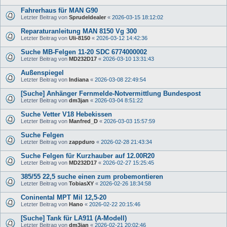
Fahrerhaus für MAN G90
Letzter Beitrag von
Sprudeldealer
«
2026-03-15 18:12:02
Reparaturanleitung MAN 8150 Vg 300
Letzter Beitrag von
Uli-8150
«
2026-03-12 14:42:36
Suche MB-Felgen 11-20 SDC 6774000002
Letzter Beitrag von
MD232D17
«
2026-03-10 13:31:43
Außenspiegel
Letzter Beitrag von
Indiana
«
2026-03-08 22:49:54
[Suche] Anhänger Fernmelde-Notvermittlung Bundespost
Letzter Beitrag von
dm3jan
«
2026-03-04 8:51:22
Suche Vetter V18 Hebekissen
Letzter Beitrag von
Manfred_D
«
2026-03-03 15:57:59
Suche Felgen
Letzter Beitrag von
zappduro
«
2026-02-28 21:43:34
Suche Felgen für Kurzhauber auf 12.00R20
Letzter Beitrag von
MD232D17
«
2026-02-27 15:25:45
385/55 22,5 suche einen zum probemontieren
Letzter Beitrag von
TobiasXY
«
2026-02-26 18:34:58
Coninental MPT Mil 12,5-20
Letzter Beitrag von
Hano
«
2026-02-22 20:15:46
[Suche] Tank für LA911 (A-Modell)
Letzter Beitrag von
dm3jan
«
2026-02-21 20:02:46