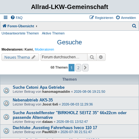
Allrad-LKW-Gemeinschaft
FAQ
Registrieren
Anmelden
S
Foren-Übersicht
Unbeantwortete Themen
Aktive Themen
u
Gesuche
c
h
Moderatoren:
Kami
,
Moderatoren
e
Suche
Erweiterte Suche
Neues Thema
1
2
Nächste
68 Themen
Themen
Suche Cetoni Apa Getriebe
Letzter Beitrag von
hanomagmaddin
«
2026-08-06 19:21:50
Nebenabtrieb AK5-35
Letzter Beitrag von
Joost 6x6
«
2026-08-03 11:29:36
Suche Ausstellfenster "BIRKHOLZ SEITZ 35" 66x22cm oder
passende Alternative
Letzter Beitrag von
dalaas
«
2026-08-01 13:52:47
Dachluke ,Ausstieg Fahrerhaus Iveco 110 17
Letzter Beitrag von
Paul6519
«
2026-07-30 21:51:47