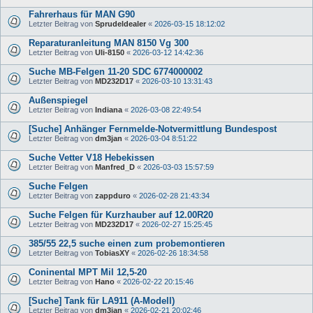
Fahrerhaus für MAN G90
Letzter Beitrag von
Sprudeldealer
«
2026-03-15 18:12:02
Reparaturanleitung MAN 8150 Vg 300
Letzter Beitrag von
Uli-8150
«
2026-03-12 14:42:36
Suche MB-Felgen 11-20 SDC 6774000002
Letzter Beitrag von
MD232D17
«
2026-03-10 13:31:43
Außenspiegel
Letzter Beitrag von
Indiana
«
2026-03-08 22:49:54
[Suche] Anhänger Fernmelde-Notvermittlung Bundespost
Letzter Beitrag von
dm3jan
«
2026-03-04 8:51:22
Suche Vetter V18 Hebekissen
Letzter Beitrag von
Manfred_D
«
2026-03-03 15:57:59
Suche Felgen
Letzter Beitrag von
zappduro
«
2026-02-28 21:43:34
Suche Felgen für Kurzhauber auf 12.00R20
Letzter Beitrag von
MD232D17
«
2026-02-27 15:25:45
385/55 22,5 suche einen zum probemontieren
Letzter Beitrag von
TobiasXY
«
2026-02-26 18:34:58
Coninental MPT Mil 12,5-20
Letzter Beitrag von
Hano
«
2026-02-22 20:15:46
[Suche] Tank für LA911 (A-Modell)
Letzter Beitrag von
dm3jan
«
2026-02-21 20:02:46