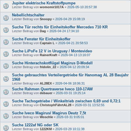
Jupiter elektrische Kraftstoffpumpe
Letzter Beitrag von
womomir1017A
«
2026-05-10 20:57:38
Nebellichtschalter
Letzter Beitrag von
Snoopy
«
2026-04-29 15:08:19
Suche Tür rechts für Einheitskoffer Mercedes 710 KR
Letzter Beitrag von
Dag
«
2026-04-24 17:34:10
Suche Fenster für Einheitskoffer
Letzter Beitrag von
Captain L
«
2026-04-21 20:58:53
Suche LiPoFe 12 V in Uruguay / Montevideo
Letzter Beitrag von
RainerKraft
«
2026-04-13 13:16:07
Suche Hinterachskotflügel Magirus D-Modell
Letzter Beitrag von
fridolin_22
«
2026-04-12 20:09:34
Suche gebrauchtes Verteilergetriebe für Hanomag AL 28 Baujahr
1968
Letzter Beitrag von
AL28EX
«
2026-04-06 18:06:31
Suche Rahmen Quertraverse Iveco 110-17AW
Letzter Beitrag von
debauer
«
2026-03-31 19:25:14
Suche Tachogetriebe / Winkeltrieb zwischen 0,69 und 0,72:1
Letzter Beitrag von
ChristophFährtAL28
«
2026-03-31 13:52:55
Suche Iveco Magirus/ Magirus Deutz 7,5t
Letzter Beitrag von
Woschle
«
2026-03-31 9:05:01
Suche 1222af NG oder SK
Letzter Beitrag von
1222KM
«
2026-03-29 10:11:38