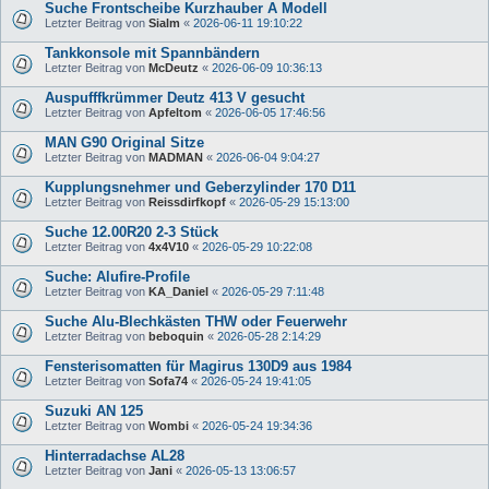
Suche Frontscheibe Kurzhauber A Modell
Letzter Beitrag von
Sialm
«
2026-06-11 19:10:22
Tankkonsole mit Spannbändern
Letzter Beitrag von
McDeutz
«
2026-06-09 10:36:13
Auspufffkrümmer Deutz 413 V gesucht
Letzter Beitrag von
Apfeltom
«
2026-06-05 17:46:56
MAN G90 Original Sitze
Letzter Beitrag von
MADMAN
«
2026-06-04 9:04:27
Kupplungsnehmer und Geberzylinder 170 D11
Letzter Beitrag von
Reissdirfkopf
«
2026-05-29 15:13:00
Suche 12.00R20 2-3 Stück
Letzter Beitrag von
4x4V10
«
2026-05-29 10:22:08
Suche: Alufire-Profile
Letzter Beitrag von
KA_Daniel
«
2026-05-29 7:11:48
Suche Alu-Blechkästen THW oder Feuerwehr
Letzter Beitrag von
beboquin
«
2026-05-28 2:14:29
Fensterisomatten für Magirus 130D9 aus 1984
Letzter Beitrag von
Sofa74
«
2026-05-24 19:41:05
Suzuki AN 125
Letzter Beitrag von
Wombi
«
2026-05-24 19:34:36
Hinterradachse AL28
Letzter Beitrag von
Jani
«
2026-05-13 13:06:57