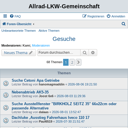
Allrad-LKW-Gemeinschaft
FAQ
Registrieren
Anmelden
S
Foren-Übersicht
Unbeantwortete Themen
Aktive Themen
u
Gesuche
c
h
Moderatoren:
Kami
,
Moderatoren
e
Suche
Erweiterte Suche
Neues Thema
1
2
Nächste
68 Themen
Themen
Suche Cetoni Apa Getriebe
Letzter Beitrag von
hanomagmaddin
«
2026-08-06 19:21:50
Nebenabtrieb AK5-35
Letzter Beitrag von
Joost 6x6
«
2026-08-03 11:29:36
Suche Ausstellfenster "BIRKHOLZ SEITZ 35" 66x22cm oder
passende Alternative
Letzter Beitrag von
dalaas
«
2026-08-01 13:52:47
Dachluke ,Ausstieg Fahrerhaus Iveco 110 17
Letzter Beitrag von
Paul6519
«
2026-07-30 21:51:47