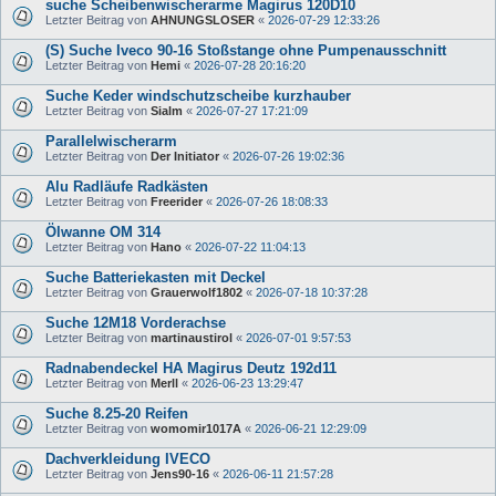
suche Scheibenwischerarme Magirus 120D10
Letzter Beitrag von
AHNUNGSLOSER
«
2026-07-29 12:33:26
(S) Suche Iveco 90-16 Stoßstange ohne Pumpenausschnitt
Letzter Beitrag von
Hemi
«
2026-07-28 20:16:20
Suche Keder windschutzscheibe kurzhauber
Letzter Beitrag von
Sialm
«
2026-07-27 17:21:09
Parallelwischerarm
Letzter Beitrag von
Der Initiator
«
2026-07-26 19:02:36
Alu Radläufe Radkästen
Letzter Beitrag von
Freerider
«
2026-07-26 18:08:33
Ölwanne OM 314
Letzter Beitrag von
Hano
«
2026-07-22 11:04:13
Suche Batteriekasten mit Deckel
Letzter Beitrag von
Grauerwolf1802
«
2026-07-18 10:37:28
Suche 12M18 Vorderachse
Letzter Beitrag von
martinaustirol
«
2026-07-01 9:57:53
Radnabendeckel HA Magirus Deutz 192d11
Letzter Beitrag von
Merll
«
2026-06-23 13:29:47
Suche 8.25-20 Reifen
Letzter Beitrag von
womomir1017A
«
2026-06-21 12:29:09
Dachverkleidung IVECO
Letzter Beitrag von
Jens90-16
«
2026-06-11 21:57:28