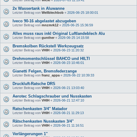
2x Wassertank in Aluwanne
Letzter Beitrag von
Wellblechbob
«
2026-06-25 18:00:01
Iveco 90-16 abgelastet abzugeben
Letzter Beitrag von
mnzmrk12
«
2026-06-25 15:36:59
Alles muss raus inkl Original Luftlandeblech Alu
Letzter Beitrag von
gunther
«
2026-06-25 14:15:58
Bremskolben Rückstell Werkzeugsatz
Letzter Beitrag von
VHIH
«
2026-06-23 11:20:32
Drehmomentschlüssel BAHCO und HILTI
Letzter Beitrag von
VHIH
«
2026-06-23 10:46:01
Gianetti Felgen, Bremsfederzange
Letzter Beitrag von
franz_appa
«
2026-06-22 10:39:33
Druckluft-Ratsche DRS
Letzter Beitrag von
VHIH
«
2026-06-21 13:03:40
Aerotec Schlagschrauber und Nusskasten
Letzter Beitrag von
VHIH
«
2026-06-21 12:47:10
Ratschenkasten 3/4" Matador
Letzter Beitrag von
VHIH
«
2026-06-21 11:29:13
Rätschenkasten Nusskasten 3/4"
Letzter Beitrag von
VHIH
«
2026-06-21 11:16:51
Verlängerungen 1"