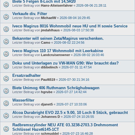
Biete 5 Felgen 8-Loch mit 14,5R20
Letzter Beitrag von
Hans-Alteisenfahrer
«
2026-08-06 21:28:11
Verkaufe div. Filter
Letzter Beitrag von
MichaelW
«
2026-08-04 16:29:45
Iveco Magirus 8016 Wohnmobil neue HU und H sowie Service
Letzter Beitrag von
jmdahlhaus
«
2026-08-03 17:50:38
Bekannter will seinen Zeta/Magirus verschenken.
Letzter Beitrag von
Camo
«
2026-08-02 22:24:56
Iveco Magirus 110 17 Wohnmobil mit Leerkabine
Letzter Beitrag von
Landcruiserowner
«
2026-08-02 16:03:46
Doku und Unterlagen zu VW-MAN G90: Wer braucht das?
Letzter Beitrag von
dibbelinch
«
2026-07-31 11:47:54
Ersatzradhalter
Letzter Beitrag von
Paul6519
«
2026-07-30 21:34:16
Biete Unimog 406 Ruthmann Schräghubwagen
Letzter Beitrag von
hgrube
«
2026-07-27 14:42:44
Wasserfilter
Letzter Beitrag von
djanet5
«
2026-07-27 10:33:06
Alcoa Durabright EVO 22.5 x 9.00, 10 Loch 8 Stück, gebraucht
Letzter Beitrag von
Johannes D
«
2026-07-24 10:26:55
Radbremszylinder NEU ATE 03.3238-2703.3 Drehmoment
Schlüssel Hazet6145-1CT
Letzter Beitrag von
schmuddel
«
2026-07-23 16:46:28