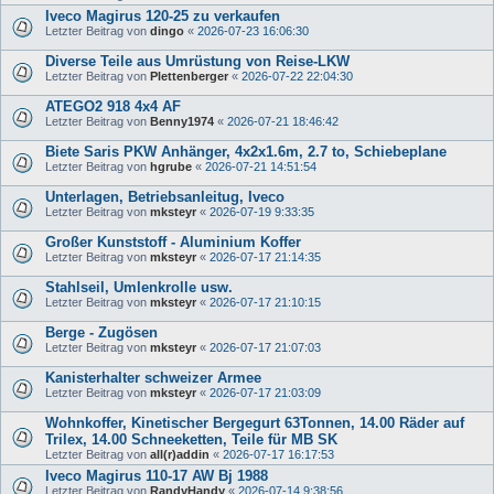
Iveco Magirus 120-25 zu verkaufen
Letzter Beitrag von
dingo
«
2026-07-23 16:06:30
Diverse Teile aus Umrüstung von Reise-LKW
Letzter Beitrag von
Plettenberger
«
2026-07-22 22:04:30
ATEGO2 918 4x4 AF
Letzter Beitrag von
Benny1974
«
2026-07-21 18:46:42
Biete Saris PKW Anhänger, 4x2x1.6m, 2.7 to, Schiebeplane
Letzter Beitrag von
hgrube
«
2026-07-21 14:51:54
Unterlagen, Betriebsanleitug, Iveco
Letzter Beitrag von
mksteyr
«
2026-07-19 9:33:35
Großer Kunststoff - Aluminium Koffer
Letzter Beitrag von
mksteyr
«
2026-07-17 21:14:35
Stahlseil, Umlenkrolle usw.
Letzter Beitrag von
mksteyr
«
2026-07-17 21:10:15
Berge - Zugösen
Letzter Beitrag von
mksteyr
«
2026-07-17 21:07:03
Kanisterhalter schweizer Armee
Letzter Beitrag von
mksteyr
«
2026-07-17 21:03:09
Wohnkoffer, Kinetischer Bergegurt 63Tonnen, 14.00 Räder auf
Trilex, 14.00 Schneeketten, Teile für MB SK
Letzter Beitrag von
all(r)addin
«
2026-07-17 16:17:53
Iveco Magirus 110-17 AW Bj 1988
Letzter Beitrag von
RandyHandy
«
2026-07-14 9:38:56