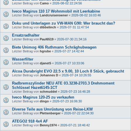
Letzter Beitrag von
Camo
«
2026-08-02 22:24:56
Iveco Magirus 110 17 Wohnmobil mit Leerkabine
Letzter Beitrag von
Landcruiserowner
«
2026-08-02 16:03:46
Doku und Unterlagen zu VW-MAN G90: Wer braucht das?
Letzter Beitrag von
dibbelinch
«
2026-07-31 11:47:54
Ersatzradhalter
Letzter Beitrag von
Paul6519
«
2026-07-30 21:34:16
Biete Unimog 406 Ruthmann Schräghubwagen
Letzter Beitrag von
hgrube
«
2026-07-27 14:42:44
Wasserfilter
Letzter Beitrag von
djanet5
«
2026-07-27 10:33:06
Alcoa Durabright EVO 22.5 x 9.00, 10 Loch 8 Stück, gebraucht
Letzter Beitrag von
Johannes D
«
2026-07-24 10:26:55
Radbremszylinder NEU ATE 03.3238-2703.3 Drehmoment
Schlüssel Hazet6145-1CT
Letzter Beitrag von
schmuddel
«
2026-07-23 16:46:28
Iveco Magirus 120-25 zu verkaufen
Letzter Beitrag von
dingo
«
2026-07-23 16:06:30
Diverse Teile aus Umrüstung von Reise-LKW
Letzter Beitrag von
Plettenberger
«
2026-07-22 22:04:30
ATEGO2 918 4x4 AF
Letzter Beitrag von
Benny1974
«
2026-07-21 18:46:42