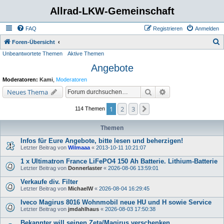
Allrad-LKW-Gemeinschaft
FAQ
Registrieren
Anmelden
S
Foren-Übersicht
Unbeantwortete Themen
Aktive Themen
u
Angebote
c
h
Moderatoren:
Kami
,
Moderatoren
e
Suche
Erweiterte Suche
Neues Thema
1
2
3
Nächste
114 Themen
Themen
Infos für Eure Angebote, bitte lesen und beherzigen!
Letzter Beitrag von
Wilmaaa
«
2013-10-11 10:21:07
1 x Ultimatron France LiFePO4 150 Ah Batterie. Lithium-Batterie
Letzter Beitrag von
Donnerlaster
«
2026-08-06 13:59:01
Verkaufe div. Filter
Letzter Beitrag von
MichaelW
«
2026-08-04 16:29:45
Iveco Magirus 8016 Wohnmobil neue HU und H sowie Service
Letzter Beitrag von
jmdahlhaus
«
2026-08-03 17:50:38
Bekannter will seinen Zeta/Magirus verschenken.