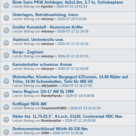
Biete Saris PKW Anhänger, 4x2x1.6m, 2.7 to, Schiebeplane
Letzter Beitrag von
hgrube
«
2026-07-21 14:51:54
Unterlagen, Betriebsanleitug, Iveco
Letzter Beitrag von
mksteyr
«
2026-07-19 9:33:35
Großer Kunststoff - Aluminium Koffer
Letzter Beitrag von
mksteyr
«
2026-07-17 21:14:35
Stahlseil, Umlenkrolle usw.
Letzter Beitrag von
mksteyr
«
2026-07-17 21:10:15
Berge - Zugösen
Letzter Beitrag von
mksteyr
«
2026-07-17 21:07:03
Kanisterhalter schweizer Armee
Letzter Beitrag von
mksteyr
«
2026-07-17 21:03:09
Wohnkoffer, Kinetischer Bergegurt 63Tonnen, 14.00 Räder auf
Trilex, 14.00 Schneeketten, Teile für MB SK
Letzter Beitrag von
all(r)addin
«
2026-07-17 16:17:53
Iveco Magirus 110-17 AW Bj 1988
Letzter Beitrag von
RandyHandy
«
2026-07-14 9:38:56
Kotflügel 9016 AW
Letzter Beitrag von
Grauerwolf1802
«
2026-07-13 11:41:20
Räder 6st. 11,75-22,5", 8-Loch, Et120, Continental HDC Neu
Letzter Beitrag von
Bomberpilot
«
2026-07-12 16:55:50
Drehmomentschlüssel Würth 60-330 Nm
Letzter Beitrag von
VHIH
«
2026-07-07 11:34:36