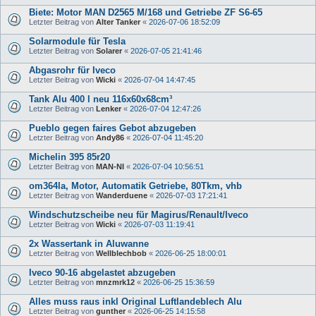
Biete: Motor MAN D2565 M/168 und Getriebe ZF S6-65
Letzter Beitrag von
Alter Tanker
«
2026-07-06 18:52:09
Solarmodule für Tesla
Letzter Beitrag von
Solarer
«
2026-07-05 21:41:46
Abgasrohr für Iveco
Letzter Beitrag von
Wicki
«
2026-07-04 14:47:45
Tank Alu 400 l neu 116x60x68cm³
Letzter Beitrag von
Lenker
«
2026-07-04 12:47:26
Pueblo gegen faires Gebot abzugeben
Letzter Beitrag von
Andy86
«
2026-07-04 11:45:20
Michelin 395 85r20
Letzter Beitrag von
MAN-NI
«
2026-07-04 10:56:51
om364la, Motor, Automatik Getriebe, 80Tkm, vhb
Letzter Beitrag von
Wanderduene
«
2026-07-03 17:21:41
Windschutzscheibe neu für Magirus/Renault/Iveco
Letzter Beitrag von
Wicki
«
2026-07-03 11:19:41
2x Wassertank in Aluwanne
Letzter Beitrag von
Wellblechbob
«
2026-06-25 18:00:01
Iveco 90-16 abgelastet abzugeben
Letzter Beitrag von
mnzmrk12
«
2026-06-25 15:36:59
Alles muss raus inkl Original Luftlandeblech Alu
Letzter Beitrag von
gunther
«
2026-06-25 14:15:58