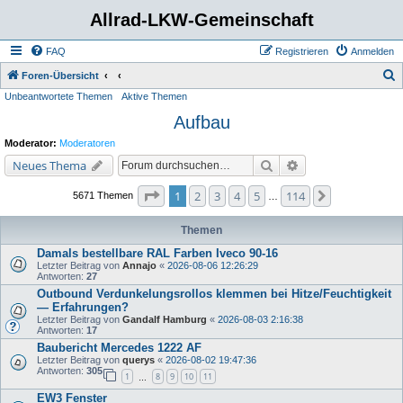
Allrad-LKW-Gemeinschaft
FAQ
Registrieren
Anmelden
S
Foren-Übersicht
Unbeantwortete Themen
Aktive Themen
u
Aufbau
c
h
Moderator:
Moderatoren
e
Suche
Erweiterte Suche
Neues Thema
Seite
1
von
114
1
2
3
4
5
114
Nächste
5671 Themen
…
Themen
Damals bestellbare RAL Farben Iveco 90-16
Letzter Beitrag von
Annajo
«
2026-08-06 12:26:29
Antworten:
27
Outbound Verdunkelungsrollos klemmen bei Hitze/Feuchtigkeit
— Erfahrungen?
Letzter Beitrag von
Gandalf Hamburg
«
2026-08-03 2:16:38
Antworten:
17
Baubericht Mercedes 1222 AF
Letzter Beitrag von
querys
«
2026-08-02 19:47:36
Antworten:
305
1
8
9
10
11
…
EW3 Fenster