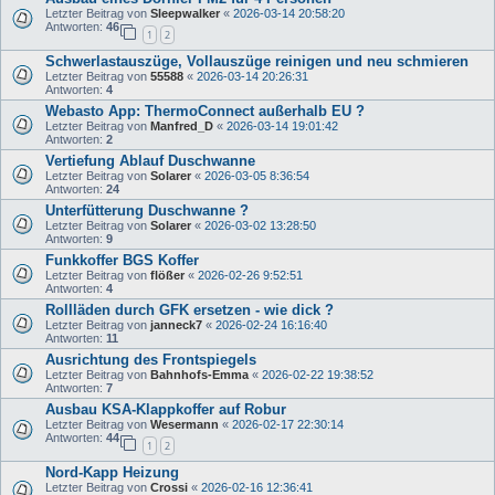
Letzter Beitrag von
Sleepwalker
«
2026-03-14 20:58:20
Antworten:
46
1
2
Schwerlastauszüge, Vollauszüge reinigen und neu schmieren
Letzter Beitrag von
55588
«
2026-03-14 20:26:31
Antworten:
4
Webasto App: ThermoConnect außerhalb EU ?
Letzter Beitrag von
Manfred_D
«
2026-03-14 19:01:42
Antworten:
2
Vertiefung Ablauf Duschwanne
Letzter Beitrag von
Solarer
«
2026-03-05 8:36:54
Antworten:
24
Unterfütterung Duschwanne ?
Letzter Beitrag von
Solarer
«
2026-03-02 13:28:50
Antworten:
9
Funkkoffer BGS Koffer
Letzter Beitrag von
flößer
«
2026-02-26 9:52:51
Antworten:
4
Rollläden durch GFK ersetzen - wie dick ?
Letzter Beitrag von
janneck7
«
2026-02-24 16:16:40
Antworten:
11
Ausrichtung des Frontspiegels
Letzter Beitrag von
Bahnhofs-Emma
«
2026-02-22 19:38:52
Antworten:
7
Ausbau KSA-Klappkoffer auf Robur
Letzter Beitrag von
Wesermann
«
2026-02-17 22:30:14
Antworten:
44
1
2
Nord-Kapp Heizung
Letzter Beitrag von
Crossi
«
2026-02-16 12:36:41