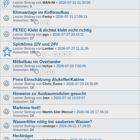
Letzter Beitrag von
MAN-NI
«
2026-07-31 21:30:08
Antworten:
5
Klimaanlage im Kofferaufbau
Letzter Beitrag von
Ferby
«
2026-07-31 17:09:13
Antworten:
30
1
2
PETEC Klebt & dichtet klebt nicht richtig
Letzter Beitrag von
pgs
«
2026-07-27 20:43:11
Antworten:
17
Splitklima 12V und 24V
Letzter Beitrag von
Lenker
«
2026-07-27 11:11:36
Antworten:
198
1
4
5
6
7
…
Möbelbau im Overlander
Letzter Beitrag von
tichyx
«
2026-07-24 7:56:45
Antworten:
69
1
2
3
Preis Einschätzung Alukoffer/Kabine
Letzter Beitrag von
Chris_Exmo
«
2026-07-23 18:30:08
Antworten:
18
Hinweise zu Ausbaumodulen gesucht
Letzter Beitrag von
1ten
«
2026-07-16 14:03:07
Antworten:
13
Markiese fest!!
Letzter Beitrag von
Martin 63er Mercur
«
2026-06-29 17:34:16
Antworten:
18
Wasserfilter nötig bei sauberem Wasser?
Letzter Beitrag von
urologe
«
2026-06-21 17:29:55
Antworten:
24
Heckträger