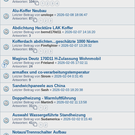
Antworten:
104
1
2
3
4
Alu-Koffer Neubau
Letzter Beitrag von
urologe
«
2026-02-08 18:06:47
Antworten:
87
1
2
3
Abdichtung Hecktüre LAK Koffer
Letzter Beitrag von
bernd170d11
«
2026-02-07 14:16:20
Antworten:
3
Kofferdach abdichten...geschätzte 1000 Nieten
Letzter Beitrag von
Firefighter
«
2026-02-07 13:28:32
Antworten:
69
1
2
3
Magirus Deutz 170D11 H-Zulassung Wohnmobil
Letzter Beitrag von
Frieland
«
2026-02-05 17:02:11
Antworten:
24
armaflex und co-verarbeitungstemperatur
Letzter Beitrag von
Strom
«
2026-02-04 0:31:45
Antworten:
9
Sandwichpaneele aus China
Letzter Beitrag von
Sash
«
2026-02-03 18:20:38
Doppelheizung - Warmluftführung
Letzter Beitrag von
MartinS
«
2026-02-02 11:13:58
Antworten:
31
1
2
Auswahl Wassergeführte Standheizung
Letzter Beitrag von
Sudamerica
«
2026-02-02 0:15:40
Antworten:
41
1
2
Notaus/Trennschalter Aufbau