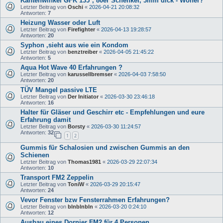
Kantenwinkel GFK 135°, 80er Schenkel, 3mm dick - Woher?
Letzter Beitrag von
Oschi
«
2026-04-21 20:08:32
Antworten:
7
Heizung Wasser oder Luft
Letzter Beitrag von
Firefighter
«
2026-04-13 19:28:57
Antworten:
20
Syphon ,sieht aus wie ein Kondom
Letzter Beitrag von
benztreiber
«
2026-04-05 21:45:22
Antworten:
5
Aqua Hot Wave 40 Erfahrungen ?
Letzter Beitrag von
karussellbremser
«
2026-04-03 7:58:50
Antworten:
20
TÜV Mangel passive LTE
Letzter Beitrag von
Der Initiator
«
2026-03-30 23:46:18
Antworten:
16
Halter für Gläser und Geschirr etc - Empfehlungen und eure
Erfahrung damit
Letzter Beitrag von
Borsty
«
2026-03-30 11:24:57
Antworten:
32
1
2
Gummis für Schalosien und zwischen Gummis an den
Schienen
Letzter Beitrag von
Thomas1981
«
2026-03-29 22:07:34
Antworten:
10
Transport FM2 Zeppelin
Letzter Beitrag von
ToniW
«
2026-03-29 20:15:47
Antworten:
24
Vevor Fenster bzw Fensterrahmen Erfahrungen?
Letzter Beitrag von
blnblnbln
«
2026-03-20 0:24:10
Antworten:
12
Ausbau eines Dornier FM2 für 4 Personen