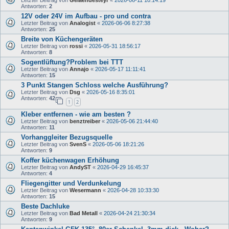
Letzter Beitrag von
Gelaendesteyr
«
2026-06-11 10:14:19
Antworten:
2
12V oder 24V im Aufbau - pro und contra
Letzter Beitrag von
Analogist
«
2026-06-06 8:27:38
Antworten:
25
Breite von Küchengeräten
Letzter Beitrag von
rossi
«
2026-05-31 18:56:17
Antworten:
8
Sogentlüftung?Problem bei TTT
Letzter Beitrag von
Annajo
«
2026-05-17 11:11:41
Antworten:
15
3 Punkt Stangen Schloss welche Ausführung?
Letzter Beitrag von
Dsg
«
2026-05-16 8:35:01
Antworten:
42
1
2
Kleber entfernen - wie am besten ?
Letzter Beitrag von
benztreiber
«
2026-05-06 21:44:40
Antworten:
11
Vorhanggleiter Bezugsquelle
Letzter Beitrag von
SvenS
«
2026-05-06 18:21:26
Antworten:
9
Koffer küchenwagen Erhöhung
Letzter Beitrag von
AndyST
«
2026-04-29 16:45:37
Antworten:
4
Fliegengitter und Verdunkelung
Letzter Beitrag von
Wesermann
«
2026-04-28 10:33:30
Antworten:
15
Beste Dachluke
Letzter Beitrag von
Bad Metall
«
2026-04-24 21:30:34
Antworten:
9