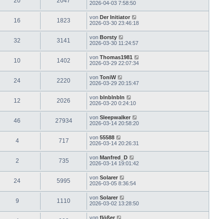
20
2047
2026-04-03 7:58:50
von
Der Initiator
16
1823
2026-03-30 23:46:18
von
Borsty
32
3141
2026-03-30 11:24:57
von
Thomas1981
10
1402
2026-03-29 22:07:34
von
ToniW
24
2220
2026-03-29 20:15:47
von
blnblnbln
12
2026
2026-03-20 0:24:10
von
Sleepwalker
46
27934
2026-03-14 20:58:20
von
55588
4
717
2026-03-14 20:26:31
von
Manfred_D
2
735
2026-03-14 19:01:42
von
Solarer
24
5995
2026-03-05 8:36:54
von
Solarer
9
1110
2026-03-02 13:28:50
von
flößer