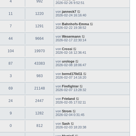
4
992
2026-02-26 9:52:51
von
janneck7
11
1220
2026-02-24 16:16:40
von
Bahnhofs-Emma
7
1291
2026-02-22 19:38:52
von
Wesermann
44
9664
2026-02-17 22:30:14
von
Crossi
104
19970
2026-02-16 12:36:41
von
urologe
87
43383
2026-02-08 18:06:47
von
bernd170d11
3
983
2026-02-07 14:16:20
von
Firefighter
69
21148
2026-02-07 13:28:32
von
Frieland
24
2447
2026-02-05 17:02:11
von
Strom
9
1282
2026-02-04 0:31:45
von
Sash
0
812
2026-02-03 18:20:38
von
MartinS