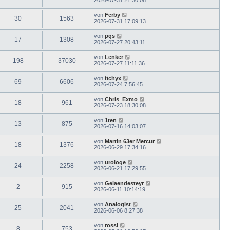
von
Ferby
30
1563
2026-07-31 17:09:13
von
pgs
17
1308
2026-07-27 20:43:11
von
Lenker
198
37030
2026-07-27 11:11:36
von
tichyx
69
6606
2026-07-24 7:56:45
von
Chris_Exmo
18
961
2026-07-23 18:30:08
von
1ten
13
875
2026-07-16 14:03:07
von
Martin 63er Mercur
18
1376
2026-06-29 17:34:16
von
urologe
24
2258
2026-06-21 17:29:55
von
Gelaendesteyr
2
915
2026-06-11 10:14:19
von
Analogist
25
2041
2026-06-06 8:27:38
von
rossi
8
753