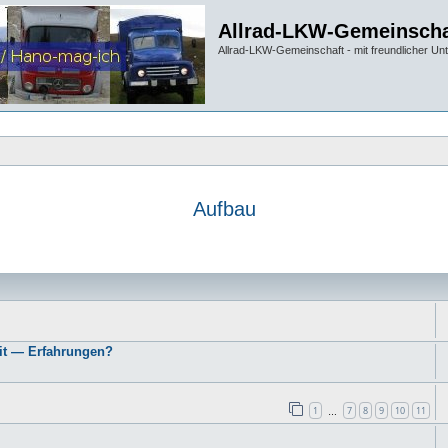
Allrad-LKW-Gemeinscha
Allrad-LKW-Gemeinschaft - mit freundlicher Un
Aufbau
it — Erfahrungen?
1
7
8
9
10
11
…