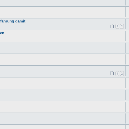
rfahrung damit
1
2
nen
1
2