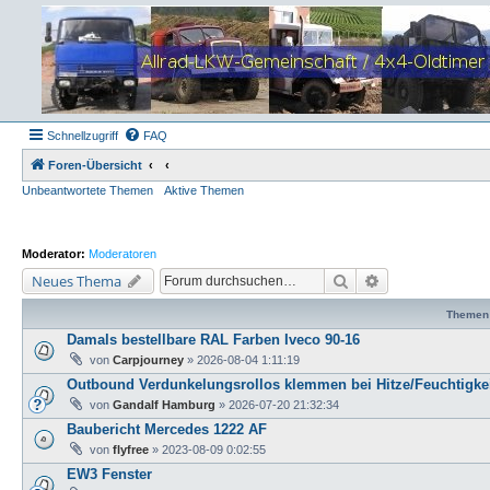
Schnellzugriff
FAQ
Foren-Übersicht
Unbeantwortete Themen
Aktive Themen
Moderator:
Moderatoren
Suche
Erweiterte Suche
Neues Thema
Themen
Damals bestellbare RAL Farben Iveco 90-16
von
Carpjourney
»
2026-08-04 1:11:19
Outbound Verdunkelungsrollos klemmen bei Hitze/Feuchtigke
von
Gandalf Hamburg
»
2026-07-20 21:32:34
Baubericht Mercedes 1222 AF
von
flyfree
»
2023-08-09 0:02:55
EW3 Fenster