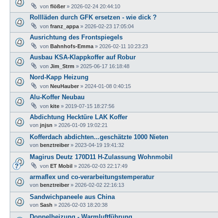
von
flößer
»
2026-02-24 20:44:10
Rollläden durch GFK ersetzen - wie dick ?
von
franz_appa
»
2026-02-23 17:05:04
Ausrichtung des Frontspiegels
von
Bahnhofs-Emma
»
2026-02-11 10:23:23
Ausbau KSA-Klappkoffer auf Robur
von
Jim_Strm
»
2025-06-17 16:18:48
Nord-Kapp Heizung
von
NeuHauber
»
2024-01-08 0:40:15
Alu-Koffer Neubau
von
kite
»
2019-07-15 18:27:56
Abdichtung Hecktüre LAK Koffer
von
jnjsn
»
2026-01-09 19:02:21
Kofferdach abdichten...geschätzte 1000 Nieten
von
benztreiber
»
2023-04-19 19:41:32
Magirus Deutz 170D11 H-Zulassung Wohnmobil
von
ET Mobil
»
2026-02-03 22:17:49
armaflex und co-verarbeitungstemperatur
von
benztreiber
»
2026-02-02 22:16:13
Sandwichpaneele aus China
von
Sash
»
2026-02-03 18:20:38
Doppelheizung - Warmluftführung