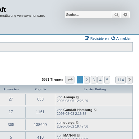
ft
Suche
Erwei
terstützung von www.noris.net
Registrieren
Anmelden
Seite
1
von
114
1
2
3
4
5
114
Nä
5671 Themen
…
Antworten
Zugriffe
Letzter Beitrag
von
Annajo
27
633
2026-08-06 12:26:29
von
Gandalf Hamburg
17
1161
2026-08-03 2:16:38
von
querys
305
138699
2026-08-02 19:47:36
von
MAN-NI
5
410
2026-07-31 21:30:08