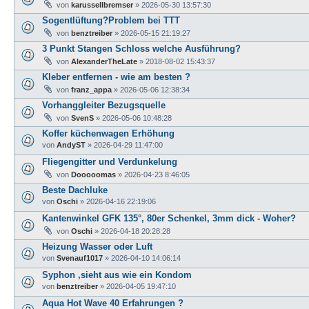
von
karussellbremser
»
2026-05-30 13:57:30
Sogentlüftung?Problem bei TTT
von
benztreiber
»
2026-05-15 21:19:27
3 Punkt Stangen Schloss welche Ausführung?
von
AlexanderTheLate
»
2018-08-02 15:43:37
Kleber entfernen - wie am besten ?
von
franz_appa
»
2026-05-06 12:38:34
Vorhanggleiter Bezugsquelle
von
SvenS
»
2026-05-06 10:48:28
Koffer küchenwagen Erhöhung
von
AndyST
»
2026-04-29 11:47:00
Fliegengitter und Verdunkelung
von
Dooooomas
»
2026-04-23 8:46:05
Beste Dachluke
von
Oschi
»
2026-04-16 22:19:06
Kantenwinkel GFK 135°, 80er Schenkel, 3mm dick - Woher?
von
Oschi
»
2026-04-18 20:28:28
Heizung Wasser oder Luft
von
Svenauf1017
»
2026-04-10 14:06:14
Syphon ,sieht aus wie ein Kondom
von
benztreiber
»
2026-04-05 19:47:10
Aqua Hot Wave 40 Erfahrungen ?