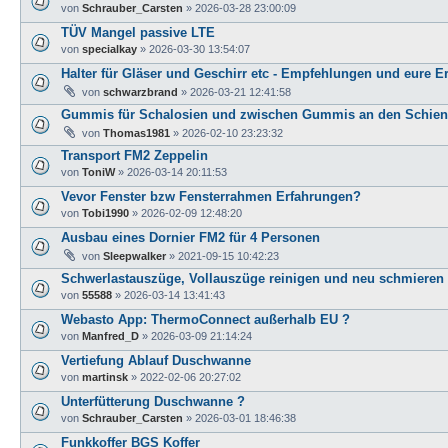
von
Schrauber_Carsten
»
2026-03-28 23:00:09
TÜV Mangel passive LTE
von
specialkay
»
2026-03-30 13:54:07
Halter für Gläser und Geschirr etc - Empfehlungen und eure E
von
schwarzbrand
»
2026-03-21 12:41:58
Gummis für Schalosien und zwischen Gummis an den Schie
von
Thomas1981
»
2026-02-10 23:23:32
Transport FM2 Zeppelin
von
ToniW
»
2026-03-14 20:11:53
Vevor Fenster bzw Fensterrahmen Erfahrungen?
von
Tobi1990
»
2026-02-09 12:48:20
Ausbau eines Dornier FM2 für 4 Personen
von
Sleepwalker
»
2021-09-15 10:42:23
Schwerlastauszüge, Vollauszüge reinigen und neu schmieren
von
55588
»
2026-03-14 13:41:43
Webasto App: ThermoConnect außerhalb EU ?
von
Manfred_D
»
2026-03-09 21:14:24
Vertiefung Ablauf Duschwanne
von
martinsk
»
2022-02-06 20:27:02
Unterfütterung Duschwanne ?
von
Schrauber_Carsten
»
2026-03-01 18:46:38
Funkkoffer BGS Koffer