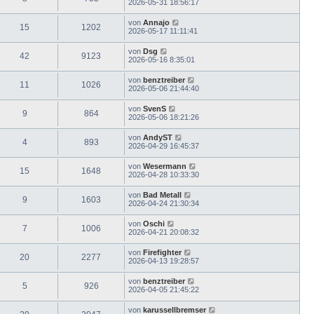
2026-05-31 18:56:17
von
Annajo
15
1202
2026-05-17 11:11:41
von
Dsg
42
9123
2026-05-16 8:35:01
von
benztreiber
11
1026
2026-05-06 21:44:40
von
SvenS
9
864
2026-05-06 18:21:26
von
AndyST
4
893
2026-04-29 16:45:37
von
Wesermann
15
1648
2026-04-28 10:33:30
von
Bad Metall
9
1603
2026-04-24 21:30:34
von
Oschi
7
1006
2026-04-21 20:08:32
von
Firefighter
20
2277
2026-04-13 19:28:57
von
benztreiber
5
926
2026-04-05 21:45:22
von
karussellbremser