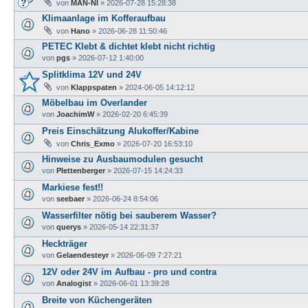
von
MAN-NI
»
2026-07-28 15:28:38
Klimaanlage im Kofferaufbau
von
Hano
»
2026-06-28 11:50:46
PETEC Klebt & dichtet klebt nicht richtig
von
pgs
»
2026-07-12 1:40:00
Splitklima 12V und 24V
von
Klappspaten
»
2024-06-05 14:12:12
Möbelbau im Overlander
von
JoachimW
»
2026-02-20 6:45:39
Preis Einschätzung Alukoffer/Kabine
von
Chris_Exmo
»
2026-07-20 16:53:10
Hinweise zu Ausbaumodulen gesucht
von
Plettenberger
»
2026-07-15 14:24:33
Markiese fest!!
von
seebaer
»
2026-06-24 8:54:06
Wasserfilter nötig bei sauberem Wasser?
von
querys
»
2026-05-14 22:31:37
Heckträger
von
Gelaendesteyr
»
2026-06-09 7:27:21
12V oder 24V im Aufbau - pro und contra
von
Analogist
»
2026-06-01 13:39:28
Breite von Küchengeräten