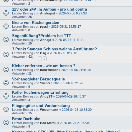
Letzter Beitrag von
Gelaendesteyr
«
2026-06-11 10:14:19
Antworten:
2
12V oder 24V im Aufbau - pro und contra
Letzter Beitrag von
Analogist
«
2026-06-06 8:27:38
Antworten:
25
Breite von Küchengeräten
Letzter Beitrag von
rossi
«
2026-05-31 18:56:17
Antworten:
8
Sogentlüftung?Problem bei TTT
Letzter Beitrag von
Annajo
«
2026-05-17 11:11:41
Antworten:
15
3 Punkt Stangen Schloss welche Ausführung?
Letzter Beitrag von
Dsg
«
2026-05-16 8:35:01
Antworten:
42
1
2
Kleber entfernen - wie am besten ?
Letzter Beitrag von
benztreiber
«
2026-05-06 21:44:40
Antworten:
11
Vorhanggleiter Bezugsquelle
Letzter Beitrag von
SvenS
«
2026-05-06 18:21:26
Antworten:
9
Koffer küchenwagen Erhöhung
Letzter Beitrag von
AndyST
«
2026-04-29 16:45:37
Antworten:
4
Fliegengitter und Verdunkelung
Letzter Beitrag von
Wesermann
«
2026-04-28 10:33:30
Antworten:
15
Beste Dachluke
Letzter Beitrag von
Bad Metall
«
2026-04-24 21:30:34
Antworten:
9