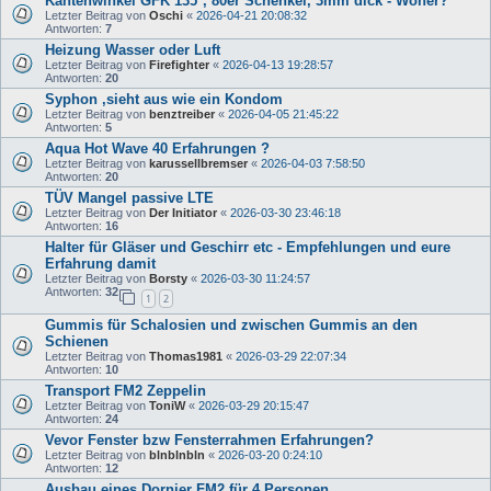
Kantenwinkel GFK 135°, 80er Schenkel, 3mm dick - Woher?
Letzter Beitrag von
Oschi
«
2026-04-21 20:08:32
Antworten:
7
Heizung Wasser oder Luft
Letzter Beitrag von
Firefighter
«
2026-04-13 19:28:57
Antworten:
20
Syphon ,sieht aus wie ein Kondom
Letzter Beitrag von
benztreiber
«
2026-04-05 21:45:22
Antworten:
5
Aqua Hot Wave 40 Erfahrungen ?
Letzter Beitrag von
karussellbremser
«
2026-04-03 7:58:50
Antworten:
20
TÜV Mangel passive LTE
Letzter Beitrag von
Der Initiator
«
2026-03-30 23:46:18
Antworten:
16
Halter für Gläser und Geschirr etc - Empfehlungen und eure
Erfahrung damit
Letzter Beitrag von
Borsty
«
2026-03-30 11:24:57
Antworten:
32
1
2
Gummis für Schalosien und zwischen Gummis an den
Schienen
Letzter Beitrag von
Thomas1981
«
2026-03-29 22:07:34
Antworten:
10
Transport FM2 Zeppelin
Letzter Beitrag von
ToniW
«
2026-03-29 20:15:47
Antworten:
24
Vevor Fenster bzw Fensterrahmen Erfahrungen?
Letzter Beitrag von
blnblnbln
«
2026-03-20 0:24:10
Antworten:
12
Ausbau eines Dornier FM2 für 4 Personen