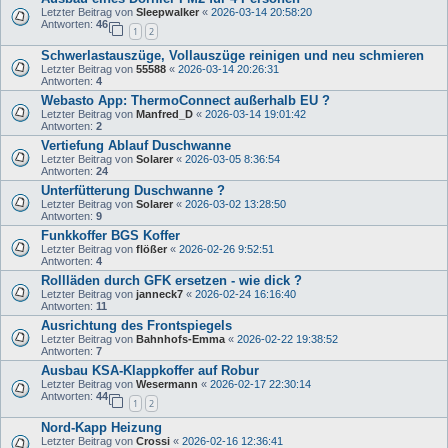
Letzter Beitrag von
Sleepwalker
«
2026-03-14 20:58:20
Antworten:
46
1
2
Schwerlastauszüge, Vollauszüge reinigen und neu schmieren
Letzter Beitrag von
55588
«
2026-03-14 20:26:31
Antworten:
4
Webasto App: ThermoConnect außerhalb EU ?
Letzter Beitrag von
Manfred_D
«
2026-03-14 19:01:42
Antworten:
2
Vertiefung Ablauf Duschwanne
Letzter Beitrag von
Solarer
«
2026-03-05 8:36:54
Antworten:
24
Unterfütterung Duschwanne ?
Letzter Beitrag von
Solarer
«
2026-03-02 13:28:50
Antworten:
9
Funkkoffer BGS Koffer
Letzter Beitrag von
flößer
«
2026-02-26 9:52:51
Antworten:
4
Rollläden durch GFK ersetzen - wie dick ?
Letzter Beitrag von
janneck7
«
2026-02-24 16:16:40
Antworten:
11
Ausrichtung des Frontspiegels
Letzter Beitrag von
Bahnhofs-Emma
«
2026-02-22 19:38:52
Antworten:
7
Ausbau KSA-Klappkoffer auf Robur
Letzter Beitrag von
Wesermann
«
2026-02-17 22:30:14
Antworten:
44
1
2
Nord-Kapp Heizung
Letzter Beitrag von
Crossi
«
2026-02-16 12:36:41