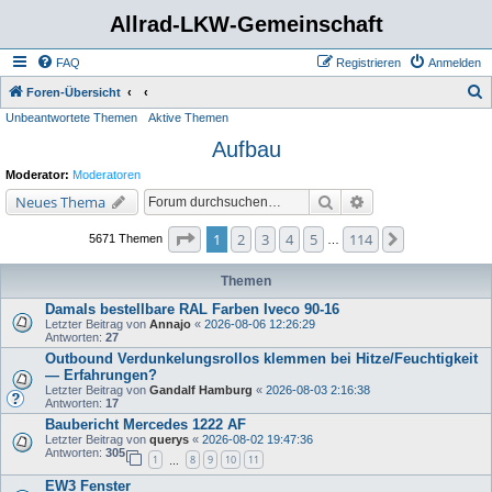
Allrad-LKW-Gemeinschaft
FAQ
Registrieren
Anmelden
S
Foren-Übersicht
Unbeantwortete Themen
Aktive Themen
u
Aufbau
c
h
Moderator:
Moderatoren
e
Suche
Erweiterte Suche
Neues Thema
Seite
1
von
114
1
2
3
4
5
114
Nächste
5671 Themen
…
Themen
Damals bestellbare RAL Farben Iveco 90-16
Letzter Beitrag von
Annajo
«
2026-08-06 12:26:29
Antworten:
27
Outbound Verdunkelungsrollos klemmen bei Hitze/Feuchtigkeit
— Erfahrungen?
Letzter Beitrag von
Gandalf Hamburg
«
2026-08-03 2:16:38
Antworten:
17
Baubericht Mercedes 1222 AF
Letzter Beitrag von
querys
«
2026-08-02 19:47:36
Antworten:
305
1
8
9
10
11
…
EW3 Fenster