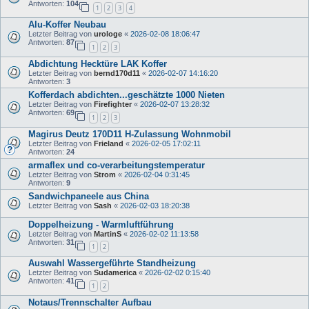
Antworten:
104
1
2
3
4
Alu-Koffer Neubau
Letzter Beitrag von
urologe
«
2026-02-08 18:06:47
Antworten:
87
1
2
3
Abdichtung Hecktüre LAK Koffer
Letzter Beitrag von
bernd170d11
«
2026-02-07 14:16:20
Antworten:
3
Kofferdach abdichten...geschätzte 1000 Nieten
Letzter Beitrag von
Firefighter
«
2026-02-07 13:28:32
Antworten:
69
1
2
3
Magirus Deutz 170D11 H-Zulassung Wohnmobil
Letzter Beitrag von
Frieland
«
2026-02-05 17:02:11
Antworten:
24
armaflex und co-verarbeitungstemperatur
Letzter Beitrag von
Strom
«
2026-02-04 0:31:45
Antworten:
9
Sandwichpaneele aus China
Letzter Beitrag von
Sash
«
2026-02-03 18:20:38
Doppelheizung - Warmluftführung
Letzter Beitrag von
MartinS
«
2026-02-02 11:13:58
Antworten:
31
1
2
Auswahl Wassergeführte Standheizung
Letzter Beitrag von
Sudamerica
«
2026-02-02 0:15:40
Antworten:
41
1
2
Notaus/Trennschalter Aufbau