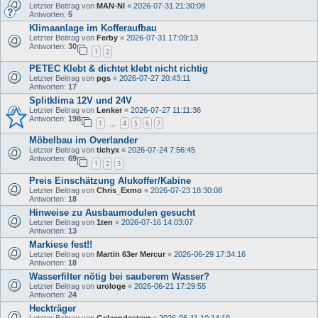
Letzter Beitrag von
MAN-NI
«
2026-07-31 21:30:08
Antworten:
5
Klimaanlage im Kofferaufbau
Letzter Beitrag von
Ferby
«
2026-07-31 17:09:13
Antworten:
30
1
2
PETEC Klebt & dichtet klebt nicht richtig
Letzter Beitrag von
pgs
«
2026-07-27 20:43:11
Antworten:
17
Splitklima 12V und 24V
Letzter Beitrag von
Lenker
«
2026-07-27 11:11:36
Antworten:
198
1
4
5
6
7
…
Möbelbau im Overlander
Letzter Beitrag von
tichyx
«
2026-07-24 7:56:45
Antworten:
69
1
2
3
Preis Einschätzung Alukoffer/Kabine
Letzter Beitrag von
Chris_Exmo
«
2026-07-23 18:30:08
Antworten:
18
Hinweise zu Ausbaumodulen gesucht
Letzter Beitrag von
1ten
«
2026-07-16 14:03:07
Antworten:
13
Markiese fest!!
Letzter Beitrag von
Martin 63er Mercur
«
2026-06-29 17:34:16
Antworten:
18
Wasserfilter nötig bei sauberem Wasser?
Letzter Beitrag von
urologe
«
2026-06-21 17:29:55
Antworten:
24
Heckträger