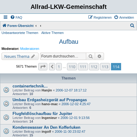
Allrad-LKW-Gemeinschaft
FAQ
Registrieren
Anmelden
S
Foren-Übersicht
Unbeantwortete Themen
Aktive Themen
u
Aufbau
c
h
Moderator:
Moderatoren
e
Suche
Erweiterte Suche
Neues Thema
Seite
114
von
114
1
110
111
112
113
114
Vorherige
5671 Themen
…
Themen
containertechnik...
Letzter Beitrag von
Hanjin
«
2006-12-07 18:17:12
Antworten:
10
Umbau Erdgasheizgerät auf Propangas
Letzter Beitrag von
hano-mac
«
2006-12-02 4:25:47
Antworten:
6
Flugfeldlöschaufbau für Jupiter
Letzter Beitrag von
Ingenieur
«
2006-12-01 9:13:56
Antworten:
14
Kondenswasser An Den Kofferluken
Letzter Beitrag von
ingolf
«
2006-11-30 23:02:47
Antworten:
15