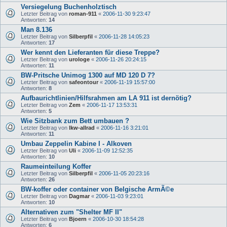
Versiegelung Buchenholztisch
Letzter Beitrag von
roman-911
«
2006-11-30 9:23:47
Antworten:
14
Man 8.136
Letzter Beitrag von
Silberpfil
«
2006-11-28 14:05:23
Antworten:
17
Wer kennt den Lieferanten für diese Treppe?
Letzter Beitrag von
urologe
«
2006-11-26 20:24:15
Antworten:
11
BW-Pritsche Unimog 1300 auf MD 120 D 7?
Letzter Beitrag von
safeontour
«
2006-11-19 15:57:00
Antworten:
8
Aufbaurichtlinien/Hilfsrahmen am LA 911 ist dernötig?
Letzter Beitrag von
Zem
«
2006-11-17 13:53:31
Antworten:
5
Wie Sitzbank zum Bett umbauen ?
Letzter Beitrag von
lkw-allrad
«
2006-11-16 3:21:01
Antworten:
11
Umbau Zeppelin Kabine I - Alkoven
Letzter Beitrag von
Uli
«
2006-11-09 12:52:35
Antworten:
10
Raumeinteilung Koffer
Letzter Beitrag von
Silberpfil
«
2006-11-05 20:23:16
Antworten:
26
BW-koffer oder container von Belgische ArmÃ©e
Letzter Beitrag von
Dagmar
«
2006-11-03 9:23:01
Antworten:
10
Alternativen zum "Shelter MF II"
Letzter Beitrag von
Bjoern
«
2006-10-30 18:54:28
Antworten:
6