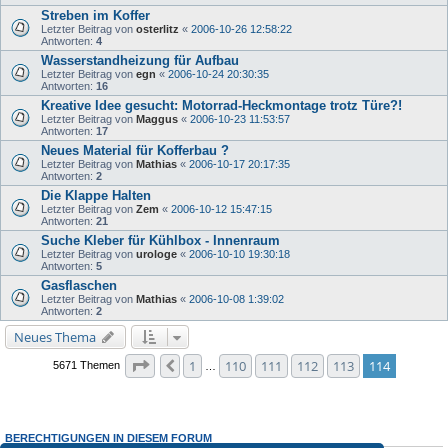
Streben im Koffer
Letzter Beitrag von
osterlitz
«
2006-10-26 12:58:22
Antworten:
4
Wasserstandheizung für Aufbau
Letzter Beitrag von
egn
«
2006-10-24 20:30:35
Antworten:
16
Kreative Idee gesucht: Motorrad-Heckmontage trotz Türe?!
Letzter Beitrag von
Maggus
«
2006-10-23 11:53:57
Antworten:
17
Neues Material für Kofferbau ?
Letzter Beitrag von
Mathias
«
2006-10-17 20:17:35
Antworten:
2
Die Klappe Halten
Letzter Beitrag von
Zem
«
2006-10-12 15:47:15
Antworten:
21
Suche Kleber für Kühlbox - Innenraum
Letzter Beitrag von
urologe
«
2006-10-10 19:30:18
Antworten:
5
Gasflaschen
Letzter Beitrag von
Mathias
«
2006-10-08 1:39:02
Antworten:
2
Neues Thema
Seite
114
von
114
1
110
111
112
113
114
Vorherige
5671 Themen
…
BERECHTIGUNGEN IN DIESEM FORUM