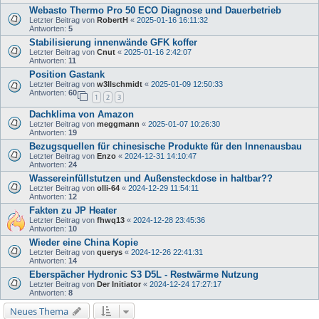
Webasto Thermo Pro 50 ECO Diagnose und Dauerbetrieb
Letzter Beitrag von
RobertH
«
2025-01-16 16:11:32
Antworten:
5
Stabilisierung innenwände GFK koffer
Letzter Beitrag von
Cnut
«
2025-01-16 2:42:07
Antworten:
11
Position Gastank
Letzter Beitrag von
w3llschmidt
«
2025-01-09 12:50:33
Antworten:
60
1
2
3
Dachklima von Amazon
Letzter Beitrag von
meggmann
«
2025-01-07 10:26:30
Antworten:
19
Bezugsquellen für chinesische Produkte für den Innenausbau
Letzter Beitrag von
Enzo
«
2024-12-31 14:10:47
Antworten:
24
Wassereinfüllstutzen und Außensteckdose in haltbar??
Letzter Beitrag von
olli-64
«
2024-12-29 11:54:11
Antworten:
12
Fakten zu JP Heater
Letzter Beitrag von
fhwq13
«
2024-12-28 23:45:36
Antworten:
10
Wieder eine China Kopie
Letzter Beitrag von
querys
«
2024-12-26 22:41:31
Antworten:
14
Eberspächer Hydronic S3 D5L - Restwärme Nutzung
Letzter Beitrag von
Der Initiator
«
2024-12-24 17:27:17
Antworten:
8
Neues Thema