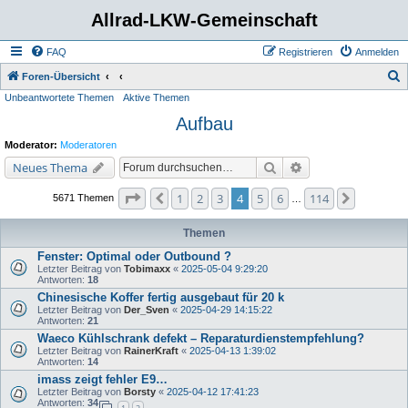
Allrad-LKW-Gemeinschaft
FAQ
Registrieren
Anmelden
S
Foren-Übersicht
Unbeantwortete Themen
Aktive Themen
u
Aufbau
c
h
Moderator:
Moderatoren
e
Suche
Erweiterte Suche
Neues Thema
Seite
4
von
114
1
2
3
4
5
6
114
Vorherige
Nächste
5671 Themen
…
Themen
Fenster: Optimal oder Outbound ?
Letzter Beitrag von
Tobimaxx
«
2025-05-04 9:29:20
Antworten:
18
Chinesische Koffer fertig ausgebaut für 20 k
Letzter Beitrag von
Der_Sven
«
2025-04-29 14:15:22
Antworten:
21
Waeco Kühlschrank defekt – Reparaturdienstempfehlung?
Letzter Beitrag von
RainerKraft
«
2025-04-13 1:39:02
Antworten:
14
imass zeigt fehler E9…
Letzter Beitrag von
Borsty
«
2025-04-12 17:41:23
Antworten:
34