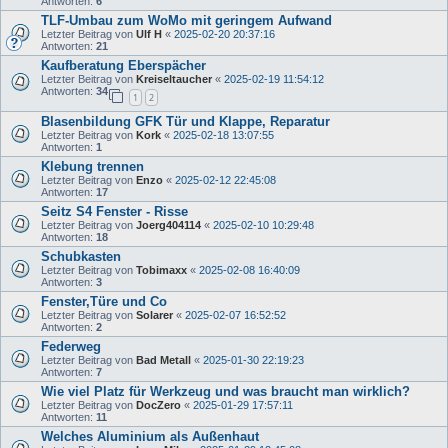
Antworten:
6
TLF-Umbau zum WoMo mit geringem Aufwand
Letzter Beitrag von
Ulf H
«
2025-02-20 20:37:16
Antworten:
21
Kaufberatung Eberspächer
Letzter Beitrag von
Kreiseltaucher
«
2025-02-19 11:54:12
Antworten:
34
1
2
Blasenbildung GFK Tür und Klappe, Reparatur
Letzter Beitrag von
Kork
«
2025-02-18 13:07:55
Antworten:
1
Klebung trennen
Letzter Beitrag von
Enzo
«
2025-02-12 22:45:08
Antworten:
17
Seitz S4 Fenster - Risse
Letzter Beitrag von
Joerg404114
«
2025-02-10 10:29:48
Antworten:
18
Schubkasten
Letzter Beitrag von
Tobimaxx
«
2025-02-08 16:40:09
Antworten:
3
Fenster,Türe und Co
Letzter Beitrag von
Solarer
«
2025-02-07 16:52:52
Antworten:
2
Federweg
Letzter Beitrag von
Bad Metall
«
2025-01-30 22:19:23
Antworten:
7
Wie viel Platz für Werkzeug und was braucht man wirklich?
Letzter Beitrag von
DocZero
«
2025-01-29 17:57:11
Antworten:
11
Welches Aluminium als Außenhaut