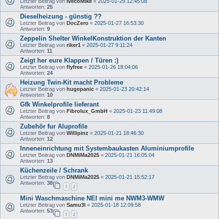
Letzter Beitrag von
IvecoMike
«
2025-01-29 12:45:08
Antworten:
25
Dieselheizung - günstig ??
Letzter Beitrag von
DocZero
«
2025-01-27 16:53:30
Antworten:
9
Zeppelin Shelter WinkelKonstruktion der Kanten
Letzter Beitrag von
riker1
«
2025-01-27 9:11:24
Antworten:
11
Zeigt her eure Klappen / Türen :)
Letzter Beitrag von
flyfree
«
2025-01-26 18:04:06
Antworten:
24
Heizung Twin-Kit macht Probleme
Letzter Beitrag von
hugepanic
«
2025-01-23 20:42:14
Antworten:
10
Gfk Winkelprofile lieferant
Letzter Beitrag von
Fibrolux_GmbH
«
2025-01-23 11:49:08
Antworten:
8
Zubehör fur Aluprofile
Letzter Beitrag von
Willipinz
«
2025-01-21 18:46:30
Antworten:
12
Inneneinrichtung mit Systembaukasten Aluminiumprofile
Letzter Beitrag von
DNMiMa2025
«
2025-01-21 16:05:04
Antworten:
13
Küchenzeile / Schrank
Letzter Beitrag von
DNMiMa2025
«
2025-01-21 15:52:17
Antworten:
38
1
2
Mini Waschmaschine NEI mini me NWM3-WMW
Letzter Beitrag von
Samu3l
«
2025-01-18 12:09:58
Antworten:
53
1
2