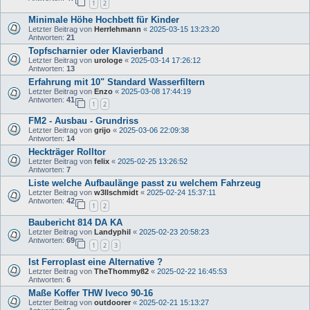
1
2
Minimale Höhe Hochbett für Kinder
Letzter Beitrag von
Herrlehmann
«
2025-03-15 13:23:20
Antworten:
21
Topfscharnier oder Klavierband
Letzter Beitrag von
urologe
«
2025-03-14 17:26:12
Antworten:
13
Erfahrung mit 10" Standard Wasserfiltern
Letzter Beitrag von
Enzo
«
2025-03-08 17:44:19
Antworten:
41
1
2
FM2 - Ausbau - Grundriss
Letzter Beitrag von
grijo
«
2025-03-06 22:09:38
Antworten:
14
Heckträger Rolltor
Letzter Beitrag von
felix
«
2025-02-25 13:26:52
Antworten:
7
Liste welche Aufbaulänge passt zu welchem Fahrzeug
Letzter Beitrag von
w3llschmidt
«
2025-02-24 15:37:11
Antworten:
42
1
2
Baubericht 814 DA KA
Letzter Beitrag von
Landyphil
«
2025-02-23 20:58:23
Antworten:
69
1
2
3
Ist Ferroplast eine Alternative ?
Letzter Beitrag von
TheThommy82
«
2025-02-22 16:45:53
Antworten:
6
Maße Koffer THW Iveco 90-16
Letzter Beitrag von
outdoorer
«
2025-02-21 15:13:27