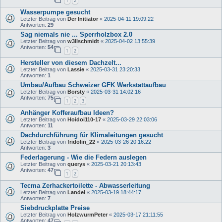
1
2
Wasserpumpe gesucht
Letzter Beitrag von
Der Initiator
«
2025-04-11 19:09:22
Antworten:
29
Sag niemals nie ... Sperrholzbox 2.0
Letzter Beitrag von
w3llschmidt
«
2025-04-02 13:55:39
Antworten:
54
1
2
Hersteller von diesem Dachzelt...
Letzter Beitrag von
Lassie
«
2025-03-31 23:20:33
Antworten:
1
Umbau/Aufbau Schweizer GFK Werkstattaufbau
Letzter Beitrag von
Borsty
«
2025-03-31 14:02:16
Antworten:
75
1
2
3
Anhänger Kofferaufbau Ideen?
Letzter Beitrag von
Hoidoi110-17
«
2025-03-29 22:03:06
Antworten:
11
Dachdurchführung für Klimaleitungen gesucht
Letzter Beitrag von
fridolin_22
«
2025-03-26 20:16:22
Antworten:
3
Federlagerung - Wie die Federn auslegen
Letzter Beitrag von
querys
«
2025-03-21 20:13:43
Antworten:
47
1
2
Tecma Zerhackertoilette - Abwasserleitung
Letzter Beitrag von
Landei
«
2025-03-19 18:44:17
Antworten:
7
Siebdruckplatte Preise
Letzter Beitrag von
HolzwurmPeter
«
2025-03-17 21:11:55
Antworten:
47