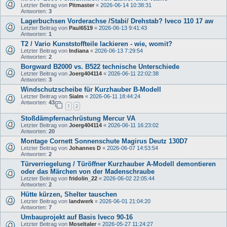
Letzter Beitrag von
Pitmaster
«
2026-06-14 10:38:31
Antworten:
3
Lagerbuchsen Vorderachse /Stabi/ Drehstab? Iveco 110 17 aw
Letzter Beitrag von
Paul6519
«
2026-06-13 9:41:43
Antworten:
1
T2 / Vario Kunststoffteile lackieren - wie, womit?
Letzter Beitrag von
Indiana
«
2026-06-13 7:29:54
Antworten:
2
Borgward B2000 vs. B522 technische Unterschiede
Letzter Beitrag von
Joerg404114
«
2026-06-11 22:02:38
Antworten:
3
Windschutzscheibe für Kurzhauber B-Modell
Letzter Beitrag von
Sialm
«
2026-06-11 18:44:24
Antworten:
43
1
2
Stoßdämpfernachrüstung Mercur VA
Letzter Beitrag von
Joerg404114
«
2026-06-11 16:23:02
Antworten:
20
Montage Cornett Sonnenschute Magirus Deutz 130D7
Letzter Beitrag von
Johannes D
«
2026-06-07 14:53:54
Antworten:
2
Türverriegelung / Türöffner Kurzhauber A-Modell demontieren
oder das Märchen von der Madenschraube
Letzter Beitrag von
fridolin_22
«
2026-06-02 22:05:44
Antworten:
2
Hütte kürzen, Shelter tauschen
Letzter Beitrag von
landwerk
«
2026-06-01 21:04:20
Antworten:
7
Umbauprojekt auf Basis Iveco 90-16
Letzter Beitrag von
Moseltaler
«
2026-05-27 11:24:27