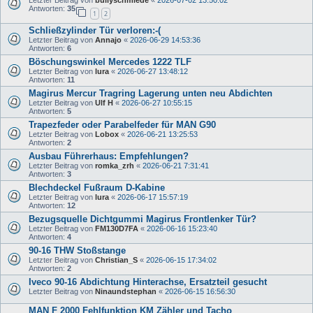
Letzter Beitrag von
bullyschmiede
«
2026-07-02 13:50:02
Antworten:
35
1
2
Schließzylinder Tür verloren:-(
Letzter Beitrag von
Annajo
«
2026-06-29 14:53:36
Antworten:
6
Böschungswinkel Mercedes 1222 TLF
Letzter Beitrag von
lura
«
2026-06-27 13:48:12
Antworten:
11
Magirus Mercur Tragring Lagerung unten neu Abdichten
Letzter Beitrag von
Ulf H
«
2026-06-27 10:55:15
Antworten:
5
Trapezfeder oder Parabelfeder für MAN G90
Letzter Beitrag von
Lobox
«
2026-06-21 13:25:53
Antworten:
2
Ausbau Führerhaus: Empfehlungen?
Letzter Beitrag von
romka_zrh
«
2026-06-21 7:31:41
Antworten:
3
Blechdeckel Fußraum D-Kabine
Letzter Beitrag von
lura
«
2026-06-17 15:57:19
Antworten:
12
Bezugsquelle Dichtgummi Magirus Frontlenker Tür?
Letzter Beitrag von
FM130D7FA
«
2026-06-16 15:23:40
Antworten:
4
90-16 THW Stoßstange
Letzter Beitrag von
Christian_S
«
2026-06-15 17:34:02
Antworten:
2
Iveco 90-16 Abdichtung Hinterachse, Ersatzteil gesucht
Letzter Beitrag von
Ninaundstephan
«
2026-06-15 16:56:30
MAN F 2000 Fehlfunktion KM Zähler und Tacho