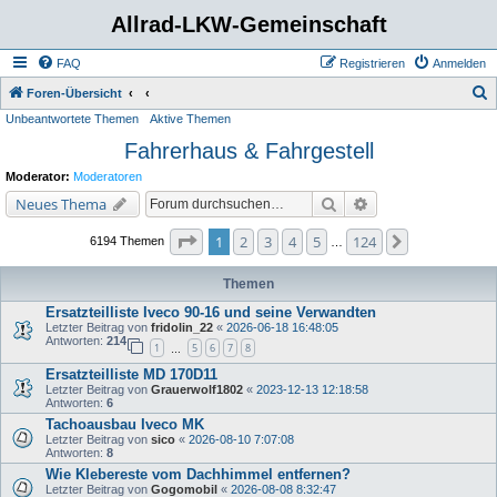
Allrad-LKW-Gemeinschaft
FAQ
Registrieren
Anmelden
S
Foren-Übersicht
Unbeantwortete Themen
Aktive Themen
u
Fahrerhaus & Fahrgestell
c
h
Moderator:
Moderatoren
e
Suche
Erweiterte Suche
Neues Thema
Seite
1
von
124
1
2
3
4
5
124
Nächste
6194 Themen
…
Themen
Ersatzteilliste Iveco 90-16 und seine Verwandten
Letzter Beitrag von
fridolin_22
«
2026-06-18 16:48:05
Antworten:
214
1
5
6
7
8
…
Ersatzteilliste MD 170D11
Letzter Beitrag von
Grauerwolf1802
«
2023-12-13 12:18:58
Antworten:
6
Tachoausbau Iveco MK
Letzter Beitrag von
sico
«
2026-08-10 7:07:08
Antworten:
8
Wie Klebereste vom Dachhimmel entfernen?
Letzter Beitrag von
Gogomobil
«
2026-08-08 8:32:47