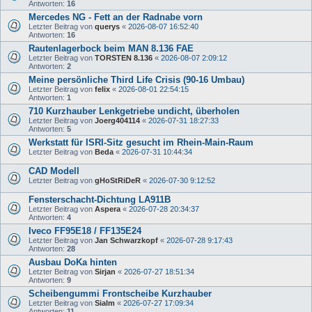
Antworten:
16
Mercedes NG - Fett an der Radnabe vorn
Letzter Beitrag von
querys
«
2026-08-07 16:52:40
Antworten:
16
Rautenlagerbock beim MAN 8.136 FAE
Letzter Beitrag von
TORSTEN 8.136
«
2026-08-07 2:09:12
Antworten:
2
Meine persönliche Third Life Crisis (90-16 Umbau)
Letzter Beitrag von
felix
«
2026-08-01 22:54:15
Antworten:
1
710 Kurzhauber Lenkgetriebe undicht, überholen
Letzter Beitrag von
Joerg404114
«
2026-07-31 18:27:33
Antworten:
5
Werkstatt für ISRI-Sitz gesucht im Rhein-Main-Raum
Letzter Beitrag von
Beda
«
2026-07-31 10:44:34
CAD Modell
Letzter Beitrag von
gHoStRiDeR
«
2026-07-30 9:12:52
Fensterschacht-Dichtung LA911B
Letzter Beitrag von
Aspera
«
2026-07-28 20:34:37
Antworten:
4
Iveco FF95E18 / FF135E24
Letzter Beitrag von
Jan Schwarzkopf
«
2026-07-28 9:17:43
Antworten:
28
Ausbau DoKa hinten
Letzter Beitrag von
Sirjan
«
2026-07-27 18:51:34
Antworten:
9
Scheibengummi Frontscheibe Kurzhauber
Letzter Beitrag von
Sialm
«
2026-07-27 17:09:34
Antworten:
11