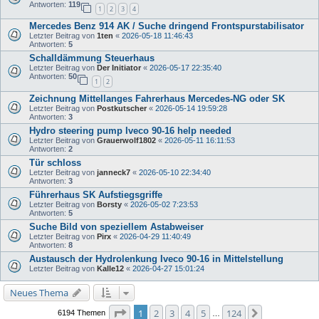
Antworten:
119
1
2
3
4
Mercedes Benz 914 AK / Suche dringend Frontspurstabilisator
Letzter Beitrag von
1ten
«
2026-05-18 11:46:43
Antworten:
5
Schalldämmung Steuerhaus
Letzter Beitrag von
Der Initiator
«
2026-05-17 22:35:40
Antworten:
50
1
2
Zeichnung Mittellanges Fahrerhaus Mercedes-NG oder SK
Letzter Beitrag von
Postkutscher
«
2026-05-14 19:59:28
Antworten:
3
Hydro steering pump Iveco 90-16 help needed
Letzter Beitrag von
Grauerwolf1802
«
2026-05-11 16:11:53
Antworten:
2
Tür schloss
Letzter Beitrag von
janneck7
«
2026-05-10 22:34:40
Antworten:
3
Führerhaus SK Aufstiegsgriffe
Letzter Beitrag von
Borsty
«
2026-05-02 7:23:53
Antworten:
5
Suche Bild von speziellem Astabweiser
Letzter Beitrag von
Pirx
«
2026-04-29 11:40:49
Antworten:
8
Austausch der Hydrolenkung Iveco 90-16 in Mittelstellung
Letzter Beitrag von
Kalle12
«
2026-04-27 15:01:24
Neues Thema
Seite
1
von
124
1
2
3
4
5
124
Nächste
6194 Themen
…