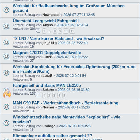
Werkstatt für Radhausbearbeitung im Großraum München
gesucht
Letzter Beitrag von
Newspeed
«
2026-07-27 11:12:45
Übersicht Leergewicht Fahrgestell
Letzter Beitrag von
Abyss
«
2026-07-25 16:51:24
Antworten:
306
1
8
9
10
11
…
T2 LN1 / Vario kurzer Radstand - wo Ersatzrad?
Letzter Beitrag von
jln_814
«
2026-07-23 7:22:40
Antworten:
19
Magirus 170D11 Doppelgelenkwelle
Letzter Beitrag von
LutzB
«
2026-07-15 19:52:22
Antworten:
27
Werkstatt-Empfehlung für Federpaket-Optimierung (200km rund
um Frankfurt/Köln)
Letzter Beitrag von
LutzB
«
2026-07-12 0:01:54
Antworten:
5
Fahrgestell und Basis MAN LE250b
Letzter Beitrag von
Solarer
«
2026-07-05 16:31:50
Antworten:
137
1
2
3
4
5
MAN G90 FAE - Werkstatthandbuch - Betriebsanleitung
Letzter Beitrag von
Neenor
«
2026-07-03 17:25:38
Antworten:
13
Windschutzscheibe nahe Montevideo “explodiert” - wie
ersetzen?
Letzter Beitrag von
urologe
«
2026-07-03 15:53:25
Antworten:
11
Klimaanlage auffüllen selber gemacht ??