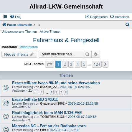
Allrad-LKW-Gemeinschaft
FAQ
Registrieren
Anmelden
S
Foren-Übersicht
Unbeantwortete Themen
Aktive Themen
u
Fahrerhaus & Fahrgestell
c
h
Moderator:
Moderatoren
e
Suche
Erweiterte Suche
Neues Thema
Seite
1
von
124
1
2
3
4
5
124
Nächste
6194 Themen
…
Themen
Ersatzteilliste Iveco 90-16 und seine Verwandten
Letzter Beitrag von
fridolin_22
«
2026-06-18 16:48:05
Antworten:
214
1
5
6
7
8
…
Ersatzteilliste MD 170D11
Letzter Beitrag von
Grauerwolf1802
«
2023-12-13 12:18:58
Antworten:
6
Rautenlagerbock beim MAN 8.136 FAE
Letzter Beitrag von
TORSTEN 8.136
«
2026-08-07 2:09:12
Antworten:
2
Mercedes NG - Fett an der Radnabe vorn
Letzter Beitrag von
Pirx
«
2026-08-04 19:57:50