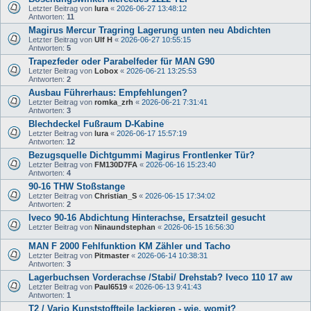
Letzter Beitrag von
lura
«
2026-06-27 13:48:12
Antworten:
11
Magirus Mercur Tragring Lagerung unten neu Abdichten
Letzter Beitrag von
Ulf H
«
2026-06-27 10:55:15
Antworten:
5
Trapezfeder oder Parabelfeder für MAN G90
Letzter Beitrag von
Lobox
«
2026-06-21 13:25:53
Antworten:
2
Ausbau Führerhaus: Empfehlungen?
Letzter Beitrag von
romka_zrh
«
2026-06-21 7:31:41
Antworten:
3
Blechdeckel Fußraum D-Kabine
Letzter Beitrag von
lura
«
2026-06-17 15:57:19
Antworten:
12
Bezugsquelle Dichtgummi Magirus Frontlenker Tür?
Letzter Beitrag von
FM130D7FA
«
2026-06-16 15:23:40
Antworten:
4
90-16 THW Stoßstange
Letzter Beitrag von
Christian_S
«
2026-06-15 17:34:02
Antworten:
2
Iveco 90-16 Abdichtung Hinterachse, Ersatzteil gesucht
Letzter Beitrag von
Ninaundstephan
«
2026-06-15 16:56:30
MAN F 2000 Fehlfunktion KM Zähler und Tacho
Letzter Beitrag von
Pitmaster
«
2026-06-14 10:38:31
Antworten:
3
Lagerbuchsen Vorderachse /Stabi/ Drehstab? Iveco 110 17 aw
Letzter Beitrag von
Paul6519
«
2026-06-13 9:41:43
Antworten:
1
T2 / Vario Kunststoffteile lackieren - wie, womit?