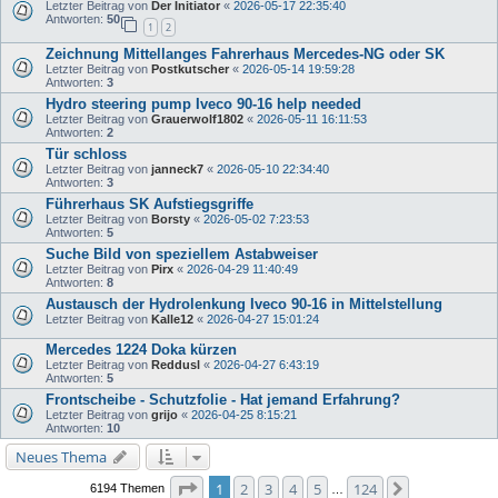
Letzter Beitrag von
Der Initiator
«
2026-05-17 22:35:40
Antworten:
50
1
2
Zeichnung Mittellanges Fahrerhaus Mercedes-NG oder SK
Letzter Beitrag von
Postkutscher
«
2026-05-14 19:59:28
Antworten:
3
Hydro steering pump Iveco 90-16 help needed
Letzter Beitrag von
Grauerwolf1802
«
2026-05-11 16:11:53
Antworten:
2
Tür schloss
Letzter Beitrag von
janneck7
«
2026-05-10 22:34:40
Antworten:
3
Führerhaus SK Aufstiegsgriffe
Letzter Beitrag von
Borsty
«
2026-05-02 7:23:53
Antworten:
5
Suche Bild von speziellem Astabweiser
Letzter Beitrag von
Pirx
«
2026-04-29 11:40:49
Antworten:
8
Austausch der Hydrolenkung Iveco 90-16 in Mittelstellung
Letzter Beitrag von
Kalle12
«
2026-04-27 15:01:24
Mercedes 1224 Doka kürzen
Letzter Beitrag von
Reddusl
«
2026-04-27 6:43:19
Antworten:
5
Frontscheibe - Schutzfolie - Hat jemand Erfahrung?
Letzter Beitrag von
grijo
«
2026-04-25 8:15:21
Antworten:
10
Neues Thema
Seite
1
von
124
1
2
3
4
5
124
Nächste
6194 Themen
…