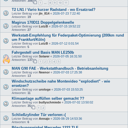
Antworten:
306
1
8
9
10
11
…
T2 LN1 / Vario kurzer Radstand - wo Ersatzrad?
Letzter Beitrag von
jln_814
«
2026-07-23 7:22:40
Antworten:
19
Magirus 170D11 Doppelgelenkwelle
Letzter Beitrag von
LutzB
«
2026-07-15 19:52:22
Antworten:
27
Werkstatt-Empfehlung für Federpaket-Optimierung (200km rund
um Frankfurt/Köln)
Letzter Beitrag von
LutzB
«
2026-07-12 0:01:54
Antworten:
5
Fahrgestell und Basis MAN LE250b
Letzter Beitrag von
Solarer
«
2026-07-05 16:31:50
Antworten:
137
1
2
3
4
5
MAN G90 FAE - Werkstatthandbuch - Betriebsanleitung
Letzter Beitrag von
Neenor
«
2026-07-03 17:25:38
Antworten:
13
Windschutzscheibe nahe Montevideo “explodiert” - wie
ersetzen?
Letzter Beitrag von
urologe
«
2026-07-03 15:53:25
Antworten:
11
Klimaanlage auffüllen selber gemacht ??
Letzter Beitrag von
bullyschmiede
«
2026-07-02 13:50:02
Antworten:
35
1
2
Schließzylinder Tür verloren:-(
Letzter Beitrag von
Annajo
«
2026-06-29 14:53:36
Antworten:
6
Böschungswinkel Mercedes 1222 TLF