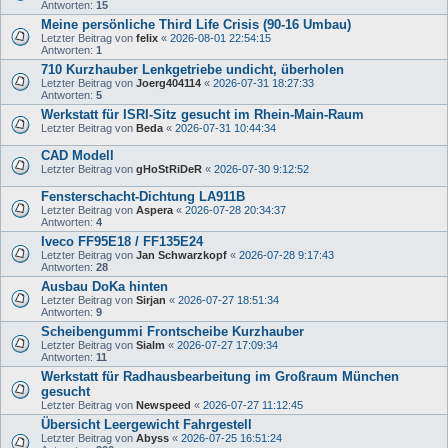
Antworten:
15
Meine persönliche Third Life Crisis (90-16 Umbau)
Letzter Beitrag von
felix
«
2026-08-01 22:54:15
Antworten:
1
710 Kurzhauber Lenkgetriebe undicht, überholen
Letzter Beitrag von
Joerg404114
«
2026-07-31 18:27:33
Antworten:
5
Werkstatt für ISRI-Sitz gesucht im Rhein-Main-Raum
Letzter Beitrag von
Beda
«
2026-07-31 10:44:34
CAD Modell
Letzter Beitrag von
gHoStRiDeR
«
2026-07-30 9:12:52
Fensterschacht-Dichtung LA911B
Letzter Beitrag von
Aspera
«
2026-07-28 20:34:37
Antworten:
4
Iveco FF95E18 / FF135E24
Letzter Beitrag von
Jan Schwarzkopf
«
2026-07-28 9:17:43
Antworten:
28
Ausbau DoKa hinten
Letzter Beitrag von
Sirjan
«
2026-07-27 18:51:34
Antworten:
9
Scheibengummi Frontscheibe Kurzhauber
Letzter Beitrag von
Sialm
«
2026-07-27 17:09:34
Antworten:
11
Werkstatt für Radhausbearbeitung im Großraum München
gesucht
Letzter Beitrag von
Newspeed
«
2026-07-27 11:12:45
Übersicht Leergewicht Fahrgestell
Letzter Beitrag von
Abyss
«
2026-07-25 16:51:24