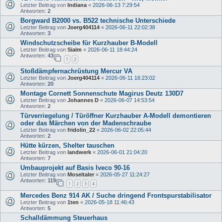
Letzter Beitrag von
Indiana
«
2026-06-13 7:29:54
Antworten:
2
Borgward B2000 vs. B522 technische Unterschiede
Letzter Beitrag von
Joerg404114
«
2026-06-11 22:02:38
Antworten:
3
Windschutzscheibe für Kurzhauber B-Modell
Letzter Beitrag von
Sialm
«
2026-06-11 18:44:24
Antworten:
43
1
2
Stoßdämpfernachrüstung Mercur VA
Letzter Beitrag von
Joerg404114
«
2026-06-11 16:23:02
Antworten:
20
Montage Cornett Sonnenschute Magirus Deutz 130D7
Letzter Beitrag von
Johannes D
«
2026-06-07 14:53:54
Antworten:
2
Türverriegelung / Türöffner Kurzhauber A-Modell demontieren
oder das Märchen von der Madenschraube
Letzter Beitrag von
fridolin_22
«
2026-06-02 22:05:44
Antworten:
2
Hütte kürzen, Shelter tauschen
Letzter Beitrag von
landwerk
«
2026-06-01 21:04:20
Antworten:
7
Umbauprojekt auf Basis Iveco 90-16
Letzter Beitrag von
Moseltaler
«
2026-05-27 11:24:27
Antworten:
119
1
2
3
4
Mercedes Benz 914 AK / Suche dringend Frontspurstabilisator
Letzter Beitrag von
1ten
«
2026-05-18 11:46:43
Antworten:
5
Schalldämmung Steuerhaus