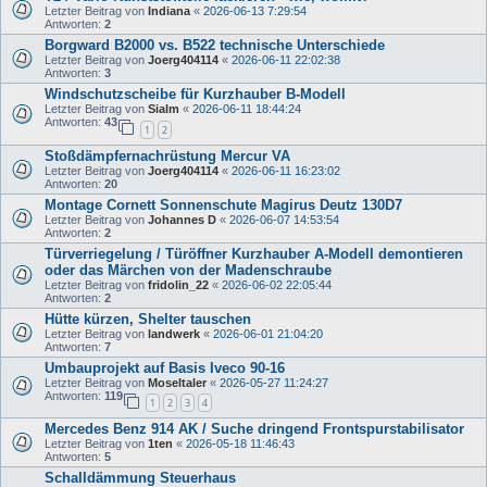
Letzter Beitrag von
Indiana
«
2026-06-13 7:29:54
Antworten:
2
Borgward B2000 vs. B522 technische Unterschiede
Letzter Beitrag von
Joerg404114
«
2026-06-11 22:02:38
Antworten:
3
Windschutzscheibe für Kurzhauber B-Modell
Letzter Beitrag von
Sialm
«
2026-06-11 18:44:24
Antworten:
43
1
2
Stoßdämpfernachrüstung Mercur VA
Letzter Beitrag von
Joerg404114
«
2026-06-11 16:23:02
Antworten:
20
Montage Cornett Sonnenschute Magirus Deutz 130D7
Letzter Beitrag von
Johannes D
«
2026-06-07 14:53:54
Antworten:
2
Türverriegelung / Türöffner Kurzhauber A-Modell demontieren
oder das Märchen von der Madenschraube
Letzter Beitrag von
fridolin_22
«
2026-06-02 22:05:44
Antworten:
2
Hütte kürzen, Shelter tauschen
Letzter Beitrag von
landwerk
«
2026-06-01 21:04:20
Antworten:
7
Umbauprojekt auf Basis Iveco 90-16
Letzter Beitrag von
Moseltaler
«
2026-05-27 11:24:27
Antworten:
119
1
2
3
4
Mercedes Benz 914 AK / Suche dringend Frontspurstabilisator
Letzter Beitrag von
1ten
«
2026-05-18 11:46:43
Antworten:
5
Schalldämmung Steuerhaus