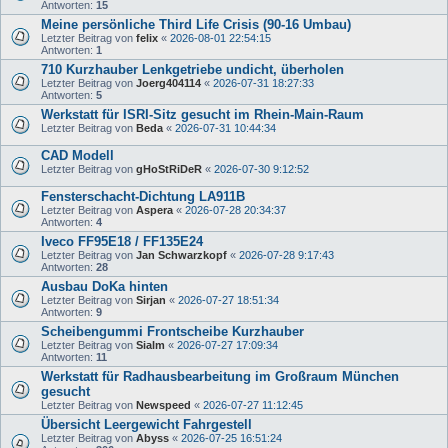
Antworten:
15
Meine persönliche Third Life Crisis (90-16 Umbau)
Letzter Beitrag von
felix
«
2026-08-01 22:54:15
Antworten:
1
710 Kurzhauber Lenkgetriebe undicht, überholen
Letzter Beitrag von
Joerg404114
«
2026-07-31 18:27:33
Antworten:
5
Werkstatt für ISRI-Sitz gesucht im Rhein-Main-Raum
Letzter Beitrag von
Beda
«
2026-07-31 10:44:34
CAD Modell
Letzter Beitrag von
gHoStRiDeR
«
2026-07-30 9:12:52
Fensterschacht-Dichtung LA911B
Letzter Beitrag von
Aspera
«
2026-07-28 20:34:37
Antworten:
4
Iveco FF95E18 / FF135E24
Letzter Beitrag von
Jan Schwarzkopf
«
2026-07-28 9:17:43
Antworten:
28
Ausbau DoKa hinten
Letzter Beitrag von
Sirjan
«
2026-07-27 18:51:34
Antworten:
9
Scheibengummi Frontscheibe Kurzhauber
Letzter Beitrag von
Sialm
«
2026-07-27 17:09:34
Antworten:
11
Werkstatt für Radhausbearbeitung im Großraum München
gesucht
Letzter Beitrag von
Newspeed
«
2026-07-27 11:12:45
Übersicht Leergewicht Fahrgestell
Letzter Beitrag von
Abyss
«
2026-07-25 16:51:24