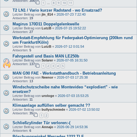
Antworten:
306
1
8
9
10
11
…
T2 LN1 / Vario kurzer Radstand - wo Ersatzrad?
Letzter Beitrag von
jln_814
«
2026-07-23 7:22:40
Antworten:
19
Magirus 170D11 Doppelgelenkwelle
Letzter Beitrag von
LutzB
«
2026-07-15 19:52:22
Antworten:
27
Werkstatt-Empfehlung für Federpaket-Optimierung (200km rund
um Frankfurt/Köln)
Letzter Beitrag von
LutzB
«
2026-07-12 0:01:54
Antworten:
5
Fahrgestell und Basis MAN LE250b
Letzter Beitrag von
Solarer
«
2026-07-05 16:31:50
Antworten:
137
1
2
3
4
5
MAN G90 FAE - Werkstatthandbuch - Betriebsanleitung
Letzter Beitrag von
Neenor
«
2026-07-03 17:25:38
Antworten:
13
Windschutzscheibe nahe Montevideo “explodiert” - wie
ersetzen?
Letzter Beitrag von
urologe
«
2026-07-03 15:53:25
Antworten:
11
Klimaanlage auffüllen selber gemacht ??
Letzter Beitrag von
bullyschmiede
«
2026-07-02 13:50:02
Antworten:
35
1
2
Schließzylinder Tür verloren:-(
Letzter Beitrag von
Annajo
«
2026-06-29 14:53:36
Antworten:
6
Böschungswinkel Mercedes 1222 TLF