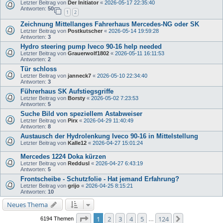
Letzter Beitrag von
Der Initiator
«
2026-05-17 22:35:40
Antworten:
50
1
2
Zeichnung Mittellanges Fahrerhaus Mercedes-NG oder SK
Letzter Beitrag von
Postkutscher
«
2026-05-14 19:59:28
Antworten:
3
Hydro steering pump Iveco 90-16 help needed
Letzter Beitrag von
Grauerwolf1802
«
2026-05-11 16:11:53
Antworten:
2
Tür schloss
Letzter Beitrag von
janneck7
«
2026-05-10 22:34:40
Antworten:
3
Führerhaus SK Aufstiegsgriffe
Letzter Beitrag von
Borsty
«
2026-05-02 7:23:53
Antworten:
5
Suche Bild von speziellem Astabweiser
Letzter Beitrag von
Pirx
«
2026-04-29 11:40:49
Antworten:
8
Austausch der Hydrolenkung Iveco 90-16 in Mittelstellung
Letzter Beitrag von
Kalle12
«
2026-04-27 15:01:24
Mercedes 1224 Doka kürzen
Letzter Beitrag von
Reddusl
«
2026-04-27 6:43:19
Antworten:
5
Frontscheibe - Schutzfolie - Hat jemand Erfahrung?
Letzter Beitrag von
grijo
«
2026-04-25 8:15:21
Antworten:
10
Neues Thema
Seite
1
von
124
1
2
3
4
5
124
Nächste
6194 Themen
…