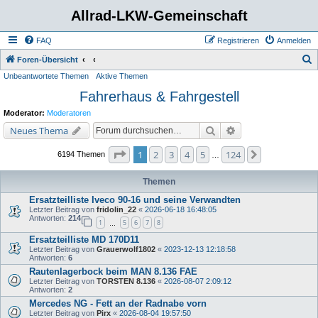
Allrad-LKW-Gemeinschaft
FAQ
Registrieren
Anmelden
S
Foren-Übersicht
Unbeantwortete Themen
Aktive Themen
u
Fahrerhaus & Fahrgestell
c
h
Moderator:
Moderatoren
e
Suche
Erweiterte Suche
Neues Thema
Seite
1
von
124
1
2
3
4
5
124
Nächste
6194 Themen
…
Themen
Ersatzteilliste Iveco 90-16 und seine Verwandten
Letzter Beitrag von
fridolin_22
«
2026-06-18 16:48:05
Antworten:
214
1
5
6
7
8
…
Ersatzteilliste MD 170D11
Letzter Beitrag von
Grauerwolf1802
«
2023-12-13 12:18:58
Antworten:
6
Rautenlagerbock beim MAN 8.136 FAE
Letzter Beitrag von
TORSTEN 8.136
«
2026-08-07 2:09:12
Antworten:
2
Mercedes NG - Fett an der Radnabe vorn
Letzter Beitrag von
Pirx
«
2026-08-04 19:57:50