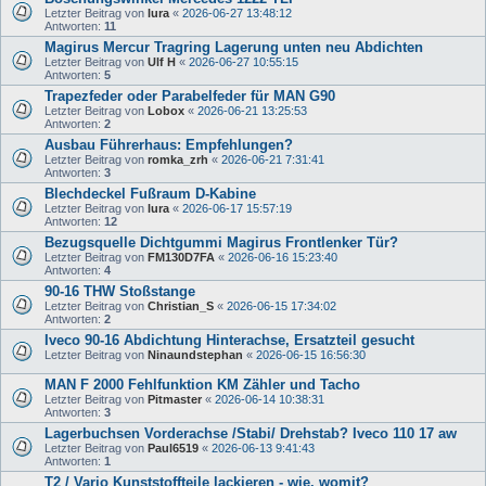
Letzter Beitrag von
lura
«
2026-06-27 13:48:12
Antworten:
11
Magirus Mercur Tragring Lagerung unten neu Abdichten
Letzter Beitrag von
Ulf H
«
2026-06-27 10:55:15
Antworten:
5
Trapezfeder oder Parabelfeder für MAN G90
Letzter Beitrag von
Lobox
«
2026-06-21 13:25:53
Antworten:
2
Ausbau Führerhaus: Empfehlungen?
Letzter Beitrag von
romka_zrh
«
2026-06-21 7:31:41
Antworten:
3
Blechdeckel Fußraum D-Kabine
Letzter Beitrag von
lura
«
2026-06-17 15:57:19
Antworten:
12
Bezugsquelle Dichtgummi Magirus Frontlenker Tür?
Letzter Beitrag von
FM130D7FA
«
2026-06-16 15:23:40
Antworten:
4
90-16 THW Stoßstange
Letzter Beitrag von
Christian_S
«
2026-06-15 17:34:02
Antworten:
2
Iveco 90-16 Abdichtung Hinterachse, Ersatzteil gesucht
Letzter Beitrag von
Ninaundstephan
«
2026-06-15 16:56:30
MAN F 2000 Fehlfunktion KM Zähler und Tacho
Letzter Beitrag von
Pitmaster
«
2026-06-14 10:38:31
Antworten:
3
Lagerbuchsen Vorderachse /Stabi/ Drehstab? Iveco 110 17 aw
Letzter Beitrag von
Paul6519
«
2026-06-13 9:41:43
Antworten:
1
T2 / Vario Kunststoffteile lackieren - wie, womit?