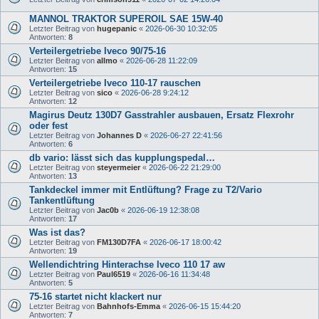
MANNOL TRAKTOR SUPEROIL SAE 15W-40
Letzter Beitrag von
hugepanic
«
2026-06-30 10:32:05
Antworten:
8
Verteilergetriebe Iveco 90/75-16
Letzter Beitrag von
allmo
«
2026-06-28 11:22:09
Antworten:
15
Verteilergetriebe Iveco 110-17 rauschen
Letzter Beitrag von
sico
«
2026-06-28 9:24:12
Antworten:
12
Magirus Deutz 130D7 Gasstrahler ausbauen, Ersatz Flexrohr
oder fest
Letzter Beitrag von
Johannes D
«
2026-06-27 22:41:56
Antworten:
6
db vario: lässt sich das kupplungspedal…
Letzter Beitrag von
steyermeier
«
2026-06-22 21:29:00
Antworten:
13
Tankdeckel immer mit Entlüftung? Frage zu T2/Vario
Tankentlüftung
Letzter Beitrag von
Jac0b
«
2026-06-19 12:38:08
Antworten:
17
Was ist das?
Letzter Beitrag von
FM130D7FA
«
2026-06-17 18:00:42
Antworten:
19
Wellendichtring Hinterachse Iveco 110 17 aw
Letzter Beitrag von
Paul6519
«
2026-06-16 11:34:48
Antworten:
5
75-16 startet nicht klackert nur
Letzter Beitrag von
Bahnhofs-Emma
«
2026-06-15 15:44:20
Antworten:
7