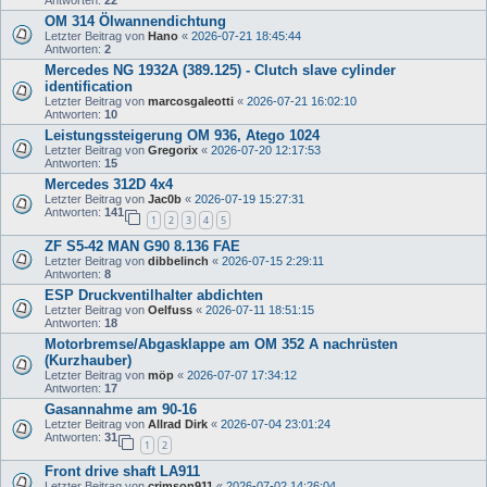
Antworten:
22
OM 314 Ölwannendichtung
Letzter Beitrag von
Hano
«
2026-07-21 18:45:44
Antworten:
2
Mercedes NG 1932A (389.125) - Clutch slave cylinder
identification
Letzter Beitrag von
marcosgaleotti
«
2026-07-21 16:02:10
Antworten:
10
Leistungssteigerung OM 936, Atego 1024
Letzter Beitrag von
Gregorix
«
2026-07-20 12:17:53
Antworten:
15
Mercedes 312D 4x4
Letzter Beitrag von
Jac0b
«
2026-07-19 15:27:31
Antworten:
141
1
2
3
4
5
ZF S5-42 MAN G90 8.136 FAE
Letzter Beitrag von
dibbelinch
«
2026-07-15 2:29:11
Antworten:
8
ESP Druckventilhalter abdichten
Letzter Beitrag von
Oelfuss
«
2026-07-11 18:51:15
Antworten:
18
Motorbremse/Abgasklappe am OM 352 A nachrüsten
(Kurzhauber)
Letzter Beitrag von
möp
«
2026-07-07 17:34:12
Antworten:
17
Gasannahme am 90-16
Letzter Beitrag von
Allrad Dirk
«
2026-07-04 23:01:24
Antworten:
31
1
2
Front drive shaft LA911
Letzter Beitrag von
crimson911
«
2026-07-02 14:26:04