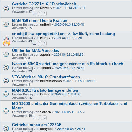
Getriebe G2/27 im 611D schwächelt...
Letzter Beitrag von
MartinS
«
2026-06-14 21:13:07
Antworten:
37
1
2
MAN 450 nimmt keine Kraft an
Letzter Beitrag von
unihell
«
2026-06-13 21:36:40
Antworten:
15
erledigt! lkw springt nicht an --> lkw läuft, keine leistung
Letzter Beitrag von
Borsty
«
2026-06-12 7:19:35
Antworten:
43
1
2
Ölfilter für MAN/Mercedes
Letzter Beitrag von
autotir
«
2026-06-11 19:50:32
Antworten:
8
Iveco ml80e18 startet und geht wieder aus.Raildruck zu hoch
Letzter Beitrag von
Torben
«
2026-06-07 13:20:32
Antworten:
23
VTG-Wechsel 90-16: Grundsatzfragen
Letzter Beitrag von
brummiwomo
«
2026-06-05 19:09:13
Antworten:
8
MAN 8.163 Kraftstoffanlage entlüften
Letzter Beitrag von
Colli
«
2026-06-05 13:58:03
Antworten:
15
MD 130D9 undichter Gummischlauch zwischen Turbolader und
Motor
Letzter Beitrag von
Sofa74
«
2026-06-05 11:57:56
Antworten:
40
1
2
Getriebeumbau am 1222AF
Letzter Beitrag von
itchyfeet
«
2026-06-05 8:25:31