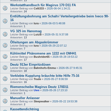
Antworten:
13
Werkstatthandbuch für Magirus 170 D11 FA
Letzter Beitrag von
Celli333
«
2026-06-04 1:34:21
Antworten:
24
Entlüftungsbohrung am Schalt-/ Verteilergetriebe beim Iveco 90-
16
Letzter Beitrag von
lura
«
2026-06-03 5:48:08
Antworten:
1
VG 325 im Hanomag
Letzter Beitrag von
LutzB
«
2026-05-31 9:37:08
Antworten:
13
Ölleitungen am Abgaskrümmer
Letzter Beitrag von
lura
«
2026-05-29 22:07:12
Antworten:
7
Kühlmittel Phänomene am 1222 mit OM441
Letzter Beitrag von
Bushrider65
«
2026-05-28 19:53:22
Antworten:
17
Deutz 913er Einpritzdüsen
Letzter Beitrag von
Bahnhofs-Emma
«
2026-05-27 9:45:31
Antworten:
18
Verklebte Kupplung bräuchte bitte Hilfe 75-16
Letzter Beitrag von
Trude
«
2026-05-27 8:06:59
Antworten:
16
Riemenscheibe Magirus Deutz 170D11
Letzter Beitrag von
Uwe
«
2026-05-26 17:23:10
Antworten:
1
Manueller Anlasser
Letzter Beitrag von
Sleepwalker
«
2026-05-22 19:53:38
Antworten:
2
Kassettendichtring