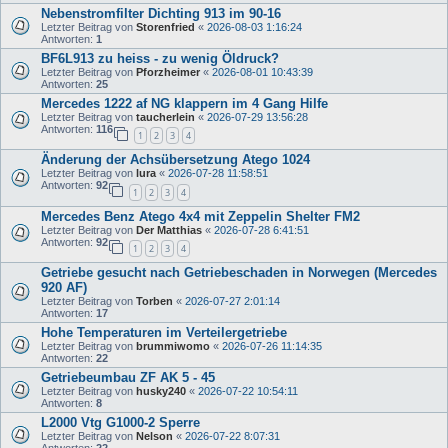
Nebenstromfilter Dichting 913 im 90-16
Letzter Beitrag von
Storenfried
«
2026-08-03 1:16:24
Antworten:
1
BF6L913 zu heiss - zu wenig Öldruck?
Letzter Beitrag von
Pforzheimer
«
2026-08-01 10:43:39
Antworten:
25
Mercedes 1222 af NG klappern im 4 Gang Hilfe
Letzter Beitrag von
taucherlein
«
2026-07-29 13:56:28
Antworten:
116
1
2
3
4
Änderung der Achsübersetzung Atego 1024
Letzter Beitrag von
lura
«
2026-07-28 11:58:51
Antworten:
92
1
2
3
4
Mercedes Benz Atego 4x4 mit Zeppelin Shelter FM2
Letzter Beitrag von
Der Matthias
«
2026-07-28 6:41:51
Antworten:
92
1
2
3
4
Getriebe gesucht nach Getriebeschaden in Norwegen (Mercedes
920 AF)
Letzter Beitrag von
Torben
«
2026-07-27 2:01:14
Antworten:
17
Hohe Temperaturen im Verteilergetriebe
Letzter Beitrag von
brummiwomo
«
2026-07-26 11:14:35
Antworten:
22
Getriebeumbau ZF AK 5 - 45
Letzter Beitrag von
husky240
«
2026-07-22 10:54:11
Antworten:
8
L2000 Vtg G1000-2 Sperre
Letzter Beitrag von
Nelson
«
2026-07-22 8:07:31