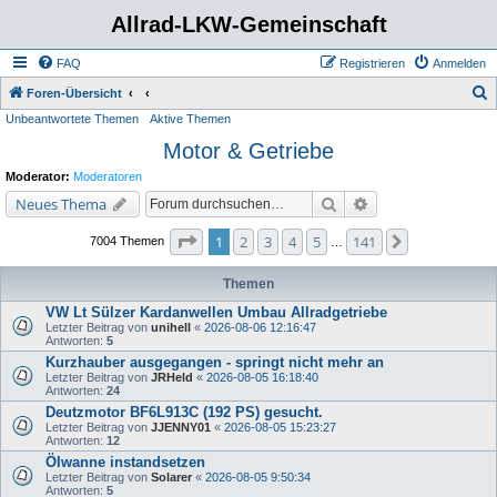
Allrad-LKW-Gemeinschaft
FAQ
Registrieren
Anmelden
S
Foren-Übersicht
Unbeantwortete Themen
Aktive Themen
u
Motor & Getriebe
c
h
Moderator:
Moderatoren
e
Suche
Erweiterte Suche
Neues Thema
Seite
1
von
141
1
2
3
4
5
141
Nächste
7004 Themen
…
Themen
VW Lt Sülzer Kardanwellen Umbau Allradgetriebe
Letzter Beitrag von
unihell
«
2026-08-06 12:16:47
Antworten:
5
Kurzhauber ausgegangen - springt nicht mehr an
Letzter Beitrag von
JRHeld
«
2026-08-05 16:18:40
Antworten:
24
Deutzmotor BF6L913C (192 PS) gesucht.
Letzter Beitrag von
JJENNY01
«
2026-08-05 15:23:27
Antworten:
12
Ölwanne instandsetzen
Letzter Beitrag von
Solarer
«
2026-08-05 9:50:34
Antworten:
5