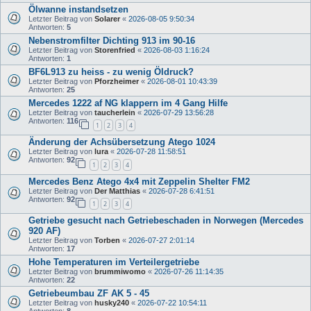
Ölwanne instandsetzen
Letzter Beitrag von
Solarer
«
2026-08-05 9:50:34
Antworten:
5
Nebenstromfilter Dichting 913 im 90-16
Letzter Beitrag von
Storenfried
«
2026-08-03 1:16:24
Antworten:
1
BF6L913 zu heiss - zu wenig Öldruck?
Letzter Beitrag von
Pforzheimer
«
2026-08-01 10:43:39
Antworten:
25
Mercedes 1222 af NG klappern im 4 Gang Hilfe
Letzter Beitrag von
taucherlein
«
2026-07-29 13:56:28
Antworten:
116
1
2
3
4
Änderung der Achsübersetzung Atego 1024
Letzter Beitrag von
lura
«
2026-07-28 11:58:51
Antworten:
92
1
2
3
4
Mercedes Benz Atego 4x4 mit Zeppelin Shelter FM2
Letzter Beitrag von
Der Matthias
«
2026-07-28 6:41:51
Antworten:
92
1
2
3
4
Getriebe gesucht nach Getriebeschaden in Norwegen (Mercedes
920 AF)
Letzter Beitrag von
Torben
«
2026-07-27 2:01:14
Antworten:
17
Hohe Temperaturen im Verteilergetriebe
Letzter Beitrag von
brummiwomo
«
2026-07-26 11:14:35
Antworten:
22
Getriebeumbau ZF AK 5 - 45
Letzter Beitrag von
husky240
«
2026-07-22 10:54:11