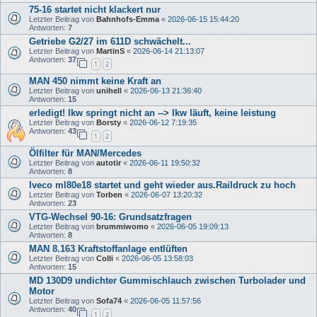
75-16 startet nicht klackert nur
Letzter Beitrag von
Bahnhofs-Emma
«
2026-06-15 15:44:20
Antworten:
7
Getriebe G2/27 im 611D schwächelt...
Letzter Beitrag von
MartinS
«
2026-06-14 21:13:07
Antworten:
37
1
2
MAN 450 nimmt keine Kraft an
Letzter Beitrag von
unihell
«
2026-06-13 21:36:40
Antworten:
15
erledigt! lkw springt nicht an --> lkw läuft, keine leistung
Letzter Beitrag von
Borsty
«
2026-06-12 7:19:35
Antworten:
43
1
2
Ölfilter für MAN/Mercedes
Letzter Beitrag von
autotir
«
2026-06-11 19:50:32
Antworten:
8
Iveco ml80e18 startet und geht wieder aus.Raildruck zu hoch
Letzter Beitrag von
Torben
«
2026-06-07 13:20:32
Antworten:
23
VTG-Wechsel 90-16: Grundsatzfragen
Letzter Beitrag von
brummiwomo
«
2026-06-05 19:09:13
Antworten:
8
MAN 8.163 Kraftstoffanlage entlüften
Letzter Beitrag von
Colli
«
2026-06-05 13:58:03
Antworten:
15
MD 130D9 undichter Gummischlauch zwischen Turbolader und
Motor
Letzter Beitrag von
Sofa74
«
2026-06-05 11:57:56
Antworten:
40
1
2