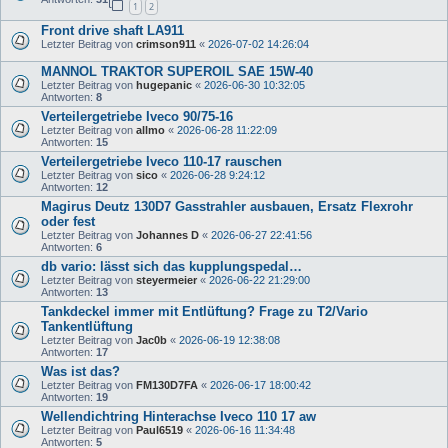
1
2
Front drive shaft LA911
Letzter Beitrag von
crimson911
«
2026-07-02 14:26:04
MANNOL TRAKTOR SUPEROIL SAE 15W-40
Letzter Beitrag von
hugepanic
«
2026-06-30 10:32:05
Antworten:
8
Verteilergetriebe Iveco 90/75-16
Letzter Beitrag von
allmo
«
2026-06-28 11:22:09
Antworten:
15
Verteilergetriebe Iveco 110-17 rauschen
Letzter Beitrag von
sico
«
2026-06-28 9:24:12
Antworten:
12
Magirus Deutz 130D7 Gasstrahler ausbauen, Ersatz Flexrohr
oder fest
Letzter Beitrag von
Johannes D
«
2026-06-27 22:41:56
Antworten:
6
db vario: lässt sich das kupplungspedal…
Letzter Beitrag von
steyermeier
«
2026-06-22 21:29:00
Antworten:
13
Tankdeckel immer mit Entlüftung? Frage zu T2/Vario
Tankentlüftung
Letzter Beitrag von
Jac0b
«
2026-06-19 12:38:08
Antworten:
17
Was ist das?
Letzter Beitrag von
FM130D7FA
«
2026-06-17 18:00:42
Antworten:
19
Wellendichtring Hinterachse Iveco 110 17 aw
Letzter Beitrag von
Paul6519
«
2026-06-16 11:34:48
Antworten:
5