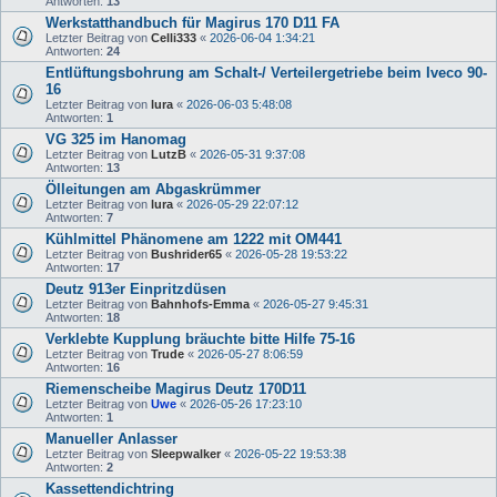
Antworten:
13
Werkstatthandbuch für Magirus 170 D11 FA
Letzter Beitrag von
Celli333
«
2026-06-04 1:34:21
Antworten:
24
Entlüftungsbohrung am Schalt-/ Verteilergetriebe beim Iveco 90-
16
Letzter Beitrag von
lura
«
2026-06-03 5:48:08
Antworten:
1
VG 325 im Hanomag
Letzter Beitrag von
LutzB
«
2026-05-31 9:37:08
Antworten:
13
Ölleitungen am Abgaskrümmer
Letzter Beitrag von
lura
«
2026-05-29 22:07:12
Antworten:
7
Kühlmittel Phänomene am 1222 mit OM441
Letzter Beitrag von
Bushrider65
«
2026-05-28 19:53:22
Antworten:
17
Deutz 913er Einpritzdüsen
Letzter Beitrag von
Bahnhofs-Emma
«
2026-05-27 9:45:31
Antworten:
18
Verklebte Kupplung bräuchte bitte Hilfe 75-16
Letzter Beitrag von
Trude
«
2026-05-27 8:06:59
Antworten:
16
Riemenscheibe Magirus Deutz 170D11
Letzter Beitrag von
Uwe
«
2026-05-26 17:23:10
Antworten:
1
Manueller Anlasser
Letzter Beitrag von
Sleepwalker
«
2026-05-22 19:53:38
Antworten:
2
Kassettendichtring