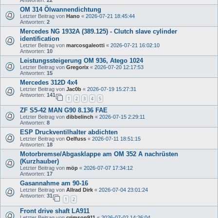
Antworten:
22
OM 314 Ölwannendichtung
Letzter Beitrag von
Hano
«
2026-07-21 18:45:44
Antworten:
2
Mercedes NG 1932A (389.125) - Clutch slave cylinder
identification
Letzter Beitrag von
marcosgaleotti
«
2026-07-21 16:02:10
Antworten:
10
Leistungssteigerung OM 936, Atego 1024
Letzter Beitrag von
Gregorix
«
2026-07-20 12:17:53
Antworten:
15
Mercedes 312D 4x4
Letzter Beitrag von
Jac0b
«
2026-07-19 15:27:31
Antworten:
141
1
2
3
4
5
ZF S5-42 MAN G90 8.136 FAE
Letzter Beitrag von
dibbelinch
«
2026-07-15 2:29:11
Antworten:
8
ESP Druckventilhalter abdichten
Letzter Beitrag von
Oelfuss
«
2026-07-11 18:51:15
Antworten:
18
Motorbremse/Abgasklappe am OM 352 A nachrüsten
(Kurzhauber)
Letzter Beitrag von
möp
«
2026-07-07 17:34:12
Antworten:
17
Gasannahme am 90-16
Letzter Beitrag von
Allrad Dirk
«
2026-07-04 23:01:24
Antworten:
31
1
2
Front drive shaft LA911
Letzter Beitrag von
crimson911
«
2026-07-02 14:26:04