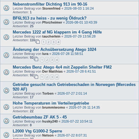
Nebenstromfilter Dichting 913 im 90-16
Letzter Beitrag von
Storenfried
«
2026-08-03 1:16:24
Antworten:
1
BF6L913 zu heiss - zu wenig Öldruck?
Letzter Beitrag von
Pforzheimer
«
2026-08-01 10:43:39
Antworten:
25
Mercedes 1222 af NG klappern im 4 Gang Hilfe
Letzter Beitrag von
taucherlein
«
2026-07-29 13:56:28
Antworten:
116
1
2
3
4
Änderung der Achsübersetzung Atego 1024
Letzter Beitrag von
lura
«
2026-07-28 11:58:51
Antworten:
92
1
2
3
4
Mercedes Benz Atego 4x4 mit Zeppelin Shelter FM2
Letzter Beitrag von
Der Matthias
«
2026-07-28 6:41:51
Antworten:
92
1
2
3
4
Getriebe gesucht nach Getriebeschaden in Norwegen (Mercedes
920 AF)
Letzter Beitrag von
Torben
«
2026-07-27 2:01:14
Antworten:
17
Hohe Temperaturen im Verteilergetriebe
Letzter Beitrag von
brummiwomo
«
2026-07-26 11:14:35
Antworten:
22
Getriebeumbau ZF AK 5 - 45
Letzter Beitrag von
husky240
«
2026-07-22 10:54:11
Antworten:
8
L2000 Vtg G1000-2 Sperre
Letzter Beitrag von
Nelson
«
2026-07-22 8:07:31