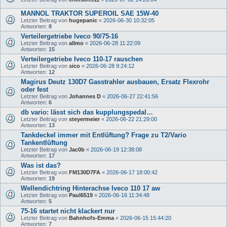
MANNOL TRAKTOR SUPEROIL SAE 15W-40
Letzter Beitrag von
hugepanic
«
2026-06-30 10:32:05
Antworten:
8
Verteilergetriebe Iveco 90/75-16
Letzter Beitrag von
allmo
«
2026-06-28 11:22:09
Antworten:
15
Verteilergetriebe Iveco 110-17 rauschen
Letzter Beitrag von
sico
«
2026-06-28 9:24:12
Antworten:
12
Magirus Deutz 130D7 Gasstrahler ausbauen, Ersatz Flexrohr
oder fest
Letzter Beitrag von
Johannes D
«
2026-06-27 22:41:56
Antworten:
6
db vario: lässt sich das kupplungspedal…
Letzter Beitrag von
steyermeier
«
2026-06-22 21:29:00
Antworten:
13
Tankdeckel immer mit Entlüftung? Frage zu T2/Vario
Tankentlüftung
Letzter Beitrag von
Jac0b
«
2026-06-19 12:38:08
Antworten:
17
Was ist das?
Letzter Beitrag von
FM130D7FA
«
2026-06-17 18:00:42
Antworten:
19
Wellendichtring Hinterachse Iveco 110 17 aw
Letzter Beitrag von
Paul6519
«
2026-06-16 11:34:48
Antworten:
5
75-16 startet nicht klackert nur
Letzter Beitrag von
Bahnhofs-Emma
«
2026-06-15 15:44:20
Antworten:
7