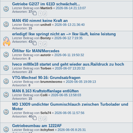
Getriebe G2/27 im 611D schwächelt...
Letzter Beitrag von
MartinS
«
2026-06-14 21:13:07
Antworten:
37
1
2
MAN 450 nimmt keine Kraft an
Letzter Beitrag von
unihell
«
2026-06-13 21:36:40
Antworten:
15
erledigt! lkw springt nicht an --> lkw läuft, keine leistung
Letzter Beitrag von
Borsty
«
2026-06-12 7:19:35
Antworten:
43
1
2
Ölfilter für MAN/Mercedes
Letzter Beitrag von
autotir
«
2026-06-11 19:50:32
Antworten:
8
Iveco ml80e18 startet und geht wieder aus.Raildruck zu hoch
Letzter Beitrag von
Torben
«
2026-06-07 13:20:32
Antworten:
23
VTG-Wechsel 90-16: Grundsatzfragen
Letzter Beitrag von
brummiwomo
«
2026-06-05 19:09:13
Antworten:
8
MAN 8.163 Kraftstoffanlage entlüften
Letzter Beitrag von
Colli
«
2026-06-05 13:58:03
Antworten:
15
MD 130D9 undichter Gummischlauch zwischen Turbolader und
Motor
Letzter Beitrag von
Sofa74
«
2026-06-05 11:57:56
Antworten:
40
1
2
Getriebeumbau am 1222AF
Letzter Beitrag von
itchyfeet
«
2026-06-05 8:25:31