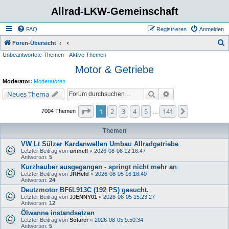
Allrad-LKW-Gemeinschaft
FAQ
Registrieren
Anmelden
S
Foren-Übersicht
Unbeantwortete Themen
Aktive Themen
u
Motor & Getriebe
c
h
Moderator:
Moderatoren
e
Suche
Erweiterte Suche
Neues Thema
Seite
1
von
141
1
2
3
4
5
141
Nächste
7004 Themen
…
Themen
VW Lt Sülzer Kardanwellen Umbau Allradgetriebe
Letzter Beitrag von
unihell
«
2026-08-06 12:16:47
Antworten:
5
Kurzhauber ausgegangen - springt nicht mehr an
Letzter Beitrag von
JRHeld
«
2026-08-05 16:18:40
Antworten:
24
Deutzmotor BF6L913C (192 PS) gesucht.
Letzter Beitrag von
JJENNY01
«
2026-08-05 15:23:27
Antworten:
12
Ölwanne instandsetzen
Letzter Beitrag von
Solarer
«
2026-08-05 9:50:34
Antworten:
5