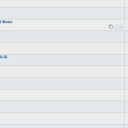
d Motor
1
2
0-16