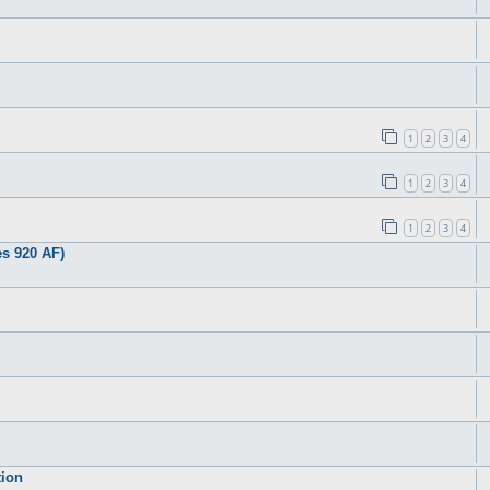
1
2
3
4
1
2
3
4
1
2
3
4
s 920 AF)
tion