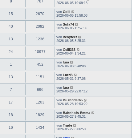
8
787
2026-06-05 19:09:13
von
Colli
15
2670
2026-06-05 13:58:03
von
Sofa74
40
2092
2026-06-05 11:57:56
von
itchyfeet
13
1236
2026-06-05 8:25:31
von
Celli333
24
10977
2026-06-04 1:34:21
von
lura
1
452
2026-06-03 5:48:08
von
LutzB
13
1151
2026-05-31 9:37:08
von
lura
7
696
2026-05-29 22:07:12
von
Bushrider65
17
1203
2026-05-28 19:53:22
von
Bahnhofs-Emma
18
1829
2026-05-27 9:45:31
von
Trude
16
1434
2026-05-27 8:06:59
von
Uwe