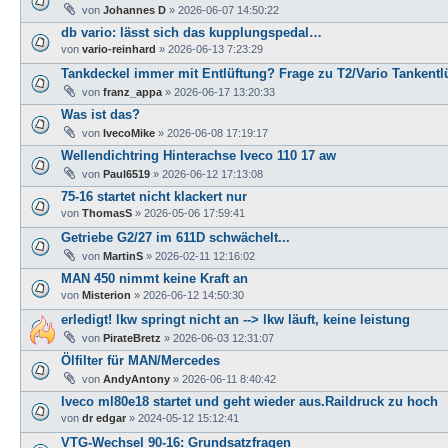
von
Johannes D
»
2026-06-07 14:50:22
db vario: lässt sich das kupplungspedal…
von
vario-reinhard
»
2026-06-13 7:23:29
Tankdeckel immer mit Entlüftung? Frage zu T2/Vario Tankentl
von
franz_appa
»
2026-06-17 13:20:33
Was ist das?
von
IvecoMike
»
2026-06-08 17:19:17
Wellendichtring Hinterachse Iveco 110 17 aw
von
Paul6519
»
2026-06-12 17:13:08
75-16 startet nicht klackert nur
von
ThomasS
»
2026-05-06 17:59:41
Getriebe G2/27 im 611D schwächelt...
von
MartinS
»
2026-02-11 12:16:02
MAN 450 nimmt keine Kraft an
von
Misterion
»
2026-06-12 14:50:30
erledigt! lkw springt nicht an --> lkw läuft, keine leistung
von
PirateBretz
»
2026-06-03 12:31:07
Ölfilter für MAN/Mercedes
von
AndyAntony
»
2026-06-11 8:40:42
Iveco ml80e18 startet und geht wieder aus.Raildruck zu hoch
von
dr edgar
»
2024-05-12 15:12:41
VTG-Wechsel 90-16: Grundsatzfragen