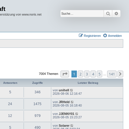
ft
Suche
Erwei
terstützung von www.noris.net
Registrieren
Anmelden
Seite
1
von
141
1
2
3
4
5
141
Nä
7004 Themen
…
Antworten
Zugriffe
Letzter Beitrag
von
unihell
5
346
2026-08-06 12:16:47
von
JRHeld
24
1475
2026-08-05 16:18:40
von
JJENNY01
12
979
2026-08-05 15:23:27
von
Solarer
5
490
2026-08-05 9:50:34