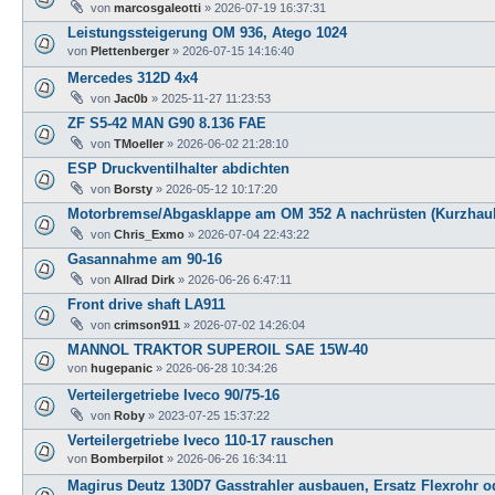
von
marcosgaleotti
»
2026-07-19 16:37:31
Leistungssteigerung OM 936, Atego 1024
von
Plettenberger
»
2026-07-15 14:16:40
Mercedes 312D 4x4
von
Jac0b
»
2025-11-27 11:23:53
ZF S5-42 MAN G90 8.136 FAE
von
TMoeller
»
2026-06-02 21:28:10
ESP Druckventilhalter abdichten
von
Borsty
»
2026-05-12 10:17:20
Motorbremse/Abgasklappe am OM 352 A nachrüsten (Kurzhau
von
Chris_Exmo
»
2026-07-04 22:43:22
Gasannahme am 90-16
von
Allrad Dirk
»
2026-06-26 6:47:11
Front drive shaft LA911
von
crimson911
»
2026-07-02 14:26:04
MANNOL TRAKTOR SUPEROIL SAE 15W-40
von
hugepanic
»
2026-06-28 10:34:26
Verteilergetriebe Iveco 90/75-16
von
Roby
»
2023-07-25 15:37:22
Verteilergetriebe Iveco 110-17 rauschen
von
Bomberpilot
»
2026-06-26 16:34:11
Magirus Deutz 130D7 Gasstrahler ausbauen, Ersatz Flexrohr od