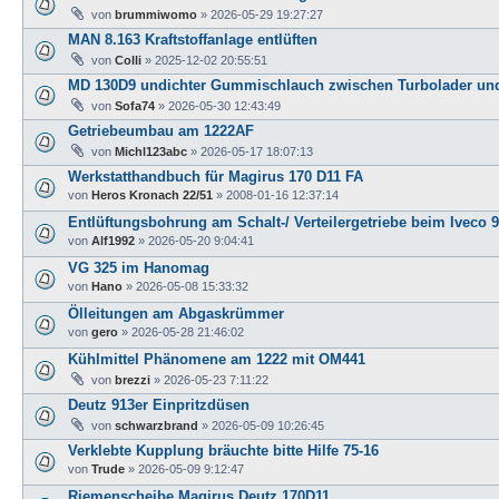
von
brummiwomo
»
2026-05-29 19:27:27
MAN 8.163 Kraftstoffanlage entlüften
von
Colli
»
2025-12-02 20:55:51
MD 130D9 undichter Gummischlauch zwischen Turbolader un
von
Sofa74
»
2026-05-30 12:43:49
Getriebeumbau am 1222AF
von
Michl123abc
»
2026-05-17 18:07:13
Werkstatthandbuch für Magirus 170 D11 FA
von
Heros Kronach 22/51
»
2008-01-16 12:37:14
Entlüftungsbohrung am Schalt-/ Verteilergetriebe beim Iveco 9
von
Alf1992
»
2026-05-20 9:04:41
VG 325 im Hanomag
von
Hano
»
2026-05-08 15:33:32
Ölleitungen am Abgaskrümmer
von
gero
»
2026-05-28 21:46:02
Kühlmittel Phänomene am 1222 mit OM441
von
brezzi
»
2026-05-23 7:11:22
Deutz 913er Einpritzdüsen
von
schwarzbrand
»
2026-05-09 10:26:45
Verklebte Kupplung bräuchte bitte Hilfe 75-16
von
Trude
»
2026-05-09 9:12:47
Riemenscheibe Magirus Deutz 170D11