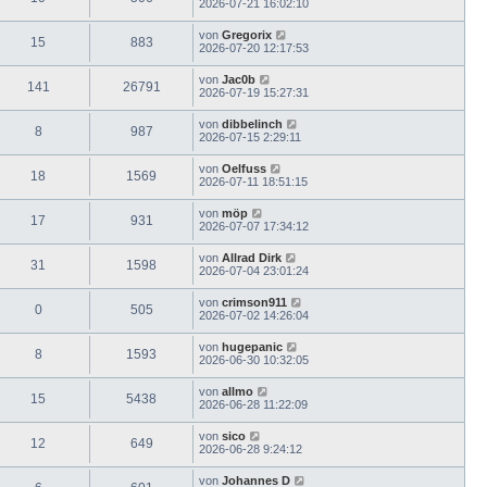
2026-07-21 16:02:10
von
Gregorix
15
883
2026-07-20 12:17:53
von
Jac0b
141
26791
2026-07-19 15:27:31
von
dibbelinch
8
987
2026-07-15 2:29:11
von
Oelfuss
18
1569
2026-07-11 18:51:15
von
möp
17
931
2026-07-07 17:34:12
von
Allrad Dirk
31
1598
2026-07-04 23:01:24
von
crimson911
0
505
2026-07-02 14:26:04
von
hugepanic
8
1593
2026-06-30 10:32:05
von
allmo
15
5438
2026-06-28 11:22:09
von
sico
12
649
2026-06-28 9:24:12
von
Johannes D