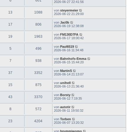
6
601
2026-06-27 22:41:56
von
steyermeier
13
1088
2026-06-22 21:29:00
von
Jac0b
17
806
2026-06-19 12:38:08
von
FM130D7FA
19
1963
2026-06-17 18:00:42
von
Paul6519
5
496
2026-06-16 11:34:48
von
Bahnhofs-Emma
7
938
2026-06-15 15:44:20
von
MartinS
37
3352
2026-06-14 21:13:07
von
unihell
15
875
2026-06-13 21:36:40
von
Borsty
43
3370
2026-06-12 7:19:35
von
autotir
8
572
2026-06-11 19:50:32
von
Torben
23
4204
2026-06-07 13:20:32
von
brummiwomo