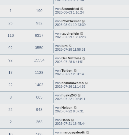
von
Storenfried
1
190
2026-08-03 1:16:24
von
Pforzheimer
25
932
2026-08-01 10:43:39
von
taucherlein
116
6317
2026-07-29 13:56:28
von
lura
92
3550
2026-07-28 11:58:51
von
Der Matthias
92
15554
2026-07-28 6:41:51
von
Torben
17
1128
2026-07-27 2:01:14
von
brummiwomo
22
1402
2026-07-26 11:14:35
von
husky240
8
665
2026-07-22 10:54:11
von
Nelson
22
948
2026-07-22 8:07:31
von
Hano
2
263
2026-07-21 18:45:44
von
marcosgaleotti
10
506