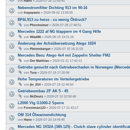
von
Hano
»
2026-07-26 12:00:45
Nebenstromfilter Dichting 913 im 90-16
von
hugepanic
»
2026-08-02 13:09:55
BF6L913 zu heiss - zu wenig Öldruck?
von
Pforzheimer
»
2026-07-28 17:48:51
Mercedes 1222 af NG klappern im 4 Gang Hilfe
von
Wlad86
»
2026-06-15 19:31:16
Änderung der Achsübersetzung Atego 1024
von
Plettenberger
»
2026-07-15 16:11:03
Mercedes Benz Atego 4x4 mit Zeppelin Shelter FM2
von
Der Matthias
»
2025-01-21 17:42:13
Getriebe gesucht nach Getriebeschaden in Norwegen (Mercede
von
Tora
»
2026-07-19 17:20:06
Hohe Temperaturen im Verteilergetriebe
von
jln_814
»
2026-07-19 12:40:50
Getriebeumbau ZF AK 5 - 45
von
McDeutz
»
2026-07-10 10:50:48
L2000 Vtg G1000-2 Sperre
von
Forestman123
»
2026-07-17 21:43:17
OM 314 Ölwannendichtung
von
Hano
»
2026-07-20 19:49:45
Mercedes NG 1932A (389.125) - Clutch slave cylinder identifica