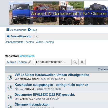
Schnellzugriff
FAQ
Foren-Übersicht
Unbeantwortete Themen
Aktive Themen
Moderator:
Moderatoren
Suche
Erweiterte Suche
Neues Thema
Themen
VW Lt Sülzer Kardanwellen Umbau Allradgetriebe
von
MannySuelzer
»
2026-08-04 13:29:44
Kurzhauber ausgegangen - springt nicht mehr an
von
JRHeld
»
2026-07-29 15:38:37
Deutzmotor BF6L913C (192 PS) gesucht.
von
JJENNY01
»
2026-05-25 8:00:00
Ölwanne instandsetzen