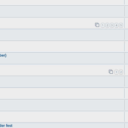
1
2
3
4
5
ber)
1
2
er fest