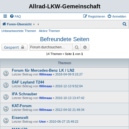
Allrad-LKW-Gemeinschaft
FAQ
Registrieren
Anmelden
S
Foren-Übersicht
Unbeantwortete Themen
Aktive Themen
u
Befreundete Seiten
c
h
Suche
Erweiterte Suche
Gesperrt
e
14 Themen • Seite
1
von
1
Themen
Forum für Mercedes-Benz LK / LN2
Letzter Beitrag von
Wilmaaa
«
2018-04-09 8:15:27
DAF Leyland T244
Letzter Beitrag von
Wilmaaa
«
2016-12-13 9:52:04
IFA Schrauber
Letzter Beitrag von
Wilmaaa
«
2016-10-13 13:47:42
KAT-Forum
Letzter Beitrag von
Wilmaaa
«
2012-04-02 21:49:34
Eisenzelt
Letzter Beitrag von
Uwe
«
2010-06-27 15:49:22