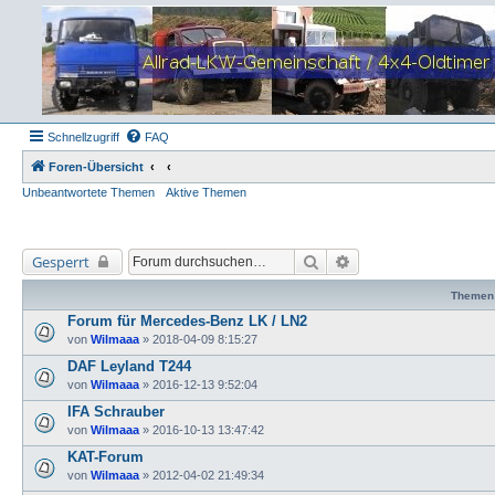
Schnellzugriff
FAQ
Foren-Übersicht
Unbeantwortete Themen
Aktive Themen
Suche
Erweiterte Suche
Gesperrt
Themen
Forum für Mercedes-Benz LK / LN2
von
Wilmaaa
»
2018-04-09 8:15:27
DAF Leyland T244
von
Wilmaaa
»
2016-12-13 9:52:04
IFA Schrauber
von
Wilmaaa
»
2016-10-13 13:47:42
KAT-Forum
von
Wilmaaa
»
2012-04-02 21:49:34