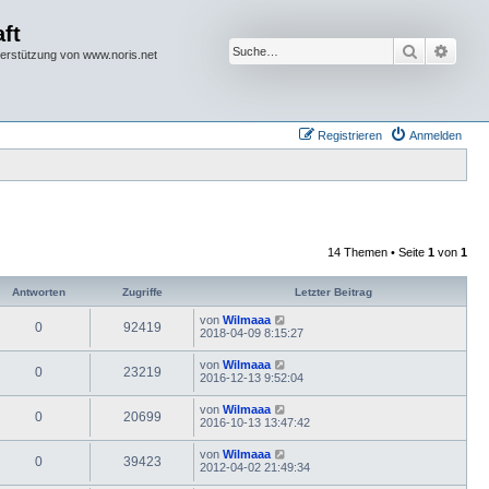
ft
Suche
Erwei
terstützung von www.noris.net
Registrieren
Anmelden
14 Themen • Seite
1
von
1
Antworten
Zugriffe
Letzter Beitrag
von
Wilmaaa
0
92419
2018-04-09 8:15:27
von
Wilmaaa
0
23219
2016-12-13 9:52:04
von
Wilmaaa
0
20699
2016-10-13 13:47:42
von
Wilmaaa
0
39423
2012-04-02 21:49:34