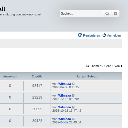
ft
Suche
Erwei
terstützung von www.noris.net
Registrieren
Anmelden
14 Themen • Seite
1
von
1
Antworten
Zugriffe
Letzter Beitrag
von
Wilmaaa
0
92417
2018-04-09 8:15:27
von
Wilmaaa
0
23219
2016-12-13 9:52:04
von
Wilmaaa
0
20699
2016-10-13 13:47:42
von
Wilmaaa
0
39423
2012-04-02 21:49:34