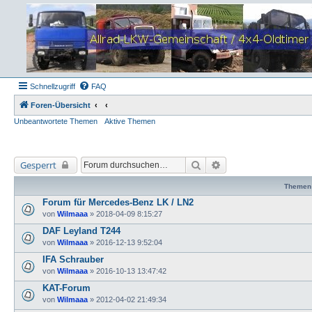
Schnellzugriff
FAQ
Foren-Übersicht
Unbeantwortete Themen
Aktive Themen
Suche
Erweiterte Suche
Gesperrt
Themen
Forum für Mercedes-Benz LK / LN2
von
Wilmaaa
»
2018-04-09 8:15:27
DAF Leyland T244
von
Wilmaaa
»
2016-12-13 9:52:04
IFA Schrauber
von
Wilmaaa
»
2016-10-13 13:47:42
KAT-Forum
von
Wilmaaa
»
2012-04-02 21:49:34