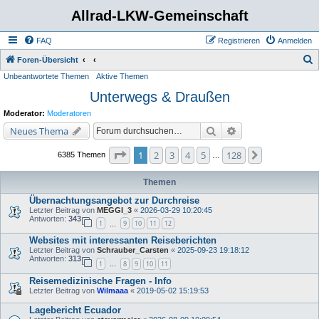
Allrad-LKW-Gemeinschaft
FAQ
Registrieren
Anmelden
S
Foren-Übersicht
Unbeantwortete Themen
Aktive Themen
u
Unterwegs & Draußen
c
h
Moderator:
Moderatoren
e
Suche
Erweiterte Suche
Neues Thema
Seite
1
von
128
1
2
3
4
5
128
Nächste
6385 Themen
…
Themen
Übernachtungsangebot zur Durchreise
Letzter Beitrag von
MEGGI_3
«
2026-03-29 10:20:45
Antworten:
343
1
9
10
11
12
…
Websites mit interessanten Reiseberichten
Letzter Beitrag von
Schrauber_Carsten
«
2025-09-23 19:18:12
Antworten:
313
1
8
9
10
11
…
Reisemedizinische Fragen - Info
Letzter Beitrag von
Wilmaaa
«
2019-05-02 15:19:53
Lagebericht Ecuador