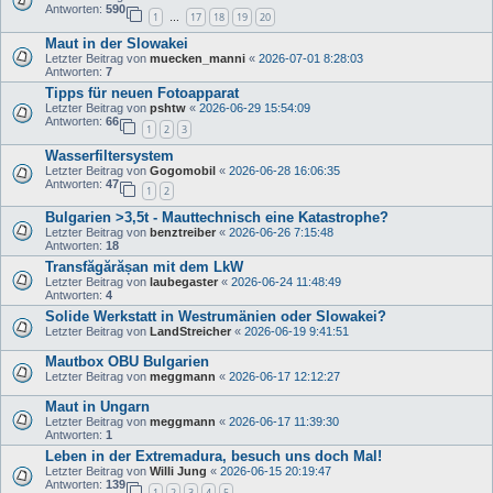
Antworten:
590
1
17
18
19
20
…
Maut in der Slowakei
Letzter Beitrag von
muecken_manni
«
2026-07-01 8:28:03
Antworten:
7
Tipps für neuen Fotoapparat
Letzter Beitrag von
pshtw
«
2026-06-29 15:54:09
Antworten:
66
1
2
3
Wasserfiltersystem
Letzter Beitrag von
Gogomobil
«
2026-06-28 16:06:35
Antworten:
47
1
2
Bulgarien >3,5t - Mauttechnisch eine Katastrophe?
Letzter Beitrag von
benztreiber
«
2026-06-26 7:15:48
Antworten:
18
Transfăgărășan mit dem LkW
Letzter Beitrag von
laubegaster
«
2026-06-24 11:48:49
Antworten:
4
Solide Werkstatt in Westrumänien oder Slowakei?
Letzter Beitrag von
LandStreicher
«
2026-06-19 9:41:51
Mautbox OBU Bulgarien
Letzter Beitrag von
meggmann
«
2026-06-17 12:12:27
Maut in Ungarn
Letzter Beitrag von
meggmann
«
2026-06-17 11:39:30
Antworten:
1
Leben in der Extremadura, besuch uns doch Mal!
Letzter Beitrag von
Willi Jung
«
2026-06-15 20:19:47
Antworten:
139
1
2
3
4
5