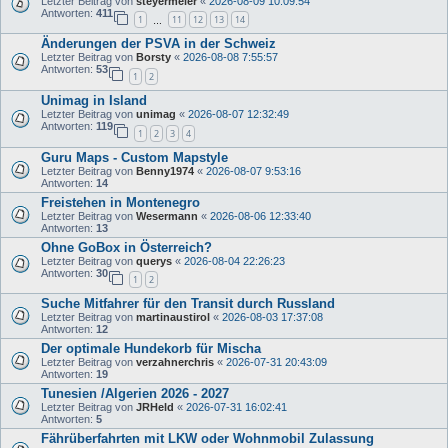
Letzter Beitrag von
steyermeier
«
2026-08-09 10:09:54
Antworten:
411
1
11
12
13
14
…
Änderungen der PSVA in der Schweiz
Letzter Beitrag von
Borsty
«
2026-08-08 7:55:57
Antworten:
53
1
2
Unimag in Island
Letzter Beitrag von
unimag
«
2026-08-07 12:32:49
Antworten:
119
1
2
3
4
Guru Maps - Custom Mapstyle
Letzter Beitrag von
Benny1974
«
2026-08-07 9:53:16
Antworten:
14
Freistehen in Montenegro
Letzter Beitrag von
Wesermann
«
2026-08-06 12:33:40
Antworten:
13
Ohne GoBox in Österreich?
Letzter Beitrag von
querys
«
2026-08-04 22:26:23
Antworten:
30
1
2
Suche Mitfahrer für den Transit durch Russland
Letzter Beitrag von
martinaustirol
«
2026-08-03 17:37:08
Antworten:
12
Der optimale Hundekorb für Mischa
Letzter Beitrag von
verzahnerchris
«
2026-07-31 20:43:09
Antworten:
19
Tunesien /Algerien 2026 - 2027
Letzter Beitrag von
JRHeld
«
2026-07-31 16:02:41
Antworten:
5
Fährüberfahrten mit LKW oder Wohnmobil Zulassung