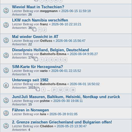
Wieviel Maut in Tschechien?
Letzter Beitrag von
meggmann
«
2026-06-15 11:59:18
Antworten:
26
LKW nach Namibia verschiffen
Letzter Beitrag von
franz
«
2026-06-10 22:10:21
Antworten:
36
1
2
Mal wieder Gewicht in AT
Letzter Beitrag von
Oelfuss
«
2026-06-06 15:56:47
Antworten:
22
Dieselpreis Holland, Belgien, Deutschland
Letzter Beitrag von
Bahnhofs-Emma
«
2026-06-04 9:05:27
Antworten:
174
1
2
3
4
5
6
SIM-Karte für Herzegowina?
Letzter Beitrag von
vario
«
2026-06-01 22:15:52
Antworten:
5
Unterwegs seit 1982
Letzter Beitrag von
Bahnhofs-Emma
«
2026-06-01 16:50:02
Antworten:
1015
1
31
32
33
34
…
Juni/Juli Masuren, Baltikum, Helsinki, Nordkap und zurück
Letzter Beitrag von
pshtw
«
2026-05-30 19:06:11
Antworten:
15
Fähren in Norwegen
Letzter Beitrag von
lura
«
2026-05-28 9:01:05
2. Grenze zwischen Griechenland und Bulgarien offen!
Letzter Beitrag von
Cheldon
«
2026-05-23 13:30:47
Antworten:
4