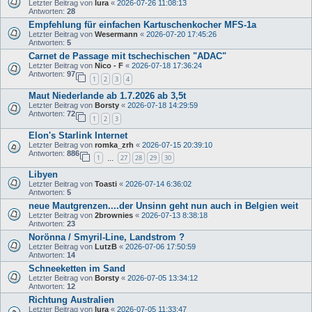
Letzter Beitrag von
lura
«
2026-07-26 11:08:13
Antworten:
28
Empfehlung für einfachen Kartuschenkocher MFS-1a
Letzter Beitrag von
Wesermann
«
2026-07-20 17:45:26
Antworten:
5
Carnet de Passage mit tschechischen "ADAC"
Letzter Beitrag von
Nico - F
«
2026-07-18 17:36:24
Antworten:
97
1
2
3
4
Maut Niederlande ab 1.7.2026 ab 3,5t
Letzter Beitrag von
Borsty
«
2026-07-18 14:29:59
Antworten:
72
1
2
3
Elon's Starlink Internet
Letzter Beitrag von
romka_zrh
«
2026-07-15 20:39:10
Antworten:
886
1
27
28
29
30
…
Libyen
Letzter Beitrag von
Toasti
«
2026-07-14 6:36:02
Antworten:
5
neue Mautgrenzen....der Unsinn geht nun auch in Belgien weit
Letzter Beitrag von
2brownies
«
2026-07-13 8:38:18
Antworten:
23
Norönna / Smyril-Line, Landstrom ?
Letzter Beitrag von
LutzB
«
2026-07-06 17:50:59
Antworten:
14
Schneeketten im Sand
Letzter Beitrag von
Borsty
«
2026-07-05 13:34:12
Antworten:
12
Richtung Australien
Letzter Beitrag von
lura
«
2026-07-05 11:33:47