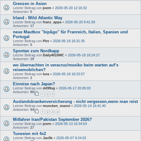
Grenzen in Asien
Letzter Beitrag von
joern
«
2026-05-20 12:16:32
Antworten:
5
Irland - Wild Atlantic Way
Letzter Beitrag von
franz_appa
«
2026-05-20 9:41:59
Antworten:
17
neue Mautbox "bip&go" für Franreich, Italien, Spanien und
Portugal
Letzter Beitrag von
Pirx
«
2026-05-19 16:31:35
Antworten:
5
Spontan zum Nordkapp
Letzter Beitrag von
Daily4010WC
«
2026-05-18 18:24:27
Antworten:
19
wo übernachten in veracruz/mexiko beim warten auf‘s
reisemobilchen?
Letzter Beitrag von
lura
«
2026-05-18 18:23:57
Antworten:
2
Einreise nach Japan?
Letzter Beitrag von
dd99sg
«
2026-05-17 20:05:03
Antworten:
80
1
2
3
Auslandskrankenversicherung - nicht vergessen,wenn man reist
Letzter Beitrag von
muecken_manni
«
2026-05-14 16:41:40
Antworten:
94
1
2
3
4
Mitfahrer Iran/Pakistan September 2026?
Letzter Beitrag von
joern
«
2026-05-13 16:34:03
Antworten:
27
Tunesien mit 4x2
Letzter Beitrag von
Jac0b
«
2026-05-07 9:24:02