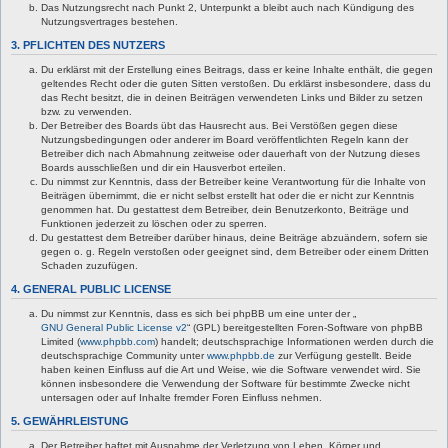
Das Nutzungsrecht nach Punkt 2, Unterpunkt a bleibt auch nach Kündigung des
Nutzungsvertrages bestehen.
3. PFLICHTEN DES NUTZERS
Du erklärst mit der Erstellung eines Beitrags, dass er keine Inhalte enthält, die gegen
geltendes Recht oder die guten Sitten verstoßen. Du erklärst insbesondere, dass du
das Recht besitzt, die in deinen Beiträgen verwendeten Links und Bilder zu setzen
bzw. zu verwenden.
Der Betreiber des Boards übt das Hausrecht aus. Bei Verstößen gegen diese
Nutzungsbedingungen oder anderer im Board veröffentlichten Regeln kann der
Betreiber dich nach Abmahnung zeitweise oder dauerhaft von der Nutzung dieses
Boards ausschließen und dir ein Hausverbot erteilen.
Du nimmst zur Kenntnis, dass der Betreiber keine Verantwortung für die Inhalte von
Beiträgen übernimmt, die er nicht selbst erstellt hat oder die er nicht zur Kenntnis
genommen hat. Du gestattest dem Betreiber, dein Benutzerkonto, Beiträge und
Funktionen jederzeit zu löschen oder zu sperren.
Du gestattest dem Betreiber darüber hinaus, deine Beiträge abzuändern, sofern sie
gegen o. g. Regeln verstoßen oder geeignet sind, dem Betreiber oder einem Dritten
Schaden zuzufügen.
4. GENERAL PUBLIC LICENSE
Du nimmst zur Kenntnis, dass es sich bei phpBB um eine unter der „
GNU General Public License v2
“ (GPL) bereitgestellten Foren-Software von phpBB
Limited (
www.phpbb.com
) handelt; deutschsprachige Informationen werden durch die
deutschsprachige Community unter
www.phpbb.de
zur Verfügung gestellt. Beide
haben keinen Einfluss auf die Art und Weise, wie die Software verwendet wird. Sie
können insbesondere die Verwendung der Software für bestimmte Zwecke nicht
untersagen oder auf Inhalte fremder Foren Einfluss nehmen.
5. GEWÄHRLEISTUNG
Der Betreiber haftet mit Ausnahme der Verletzung von Leben, Körper und