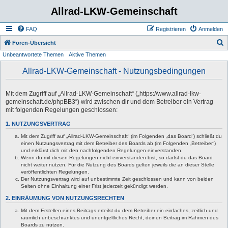
Allrad-LKW-Gemeinschaft
FAQ
Registrieren
Anmelden
S
Foren-Übersicht
Unbeantwortete Themen
Aktive Themen
u
c
Allrad-LKW-Gemeinschaft - Nutzungsbedingungen
h
e
Mit dem Zugriff auf „Allrad-LKW-Gemeinschaft“ („https://www.allrad-lkw-
gemeinschaft.de/phpBB3“) wird zwischen dir und dem Betreiber ein Vertrag
mit folgenden Regelungen geschlossen:
1. NUTZUNGSVERTRAG
Mit dem Zugriff auf „Allrad-LKW-Gemeinschaft“ (im Folgenden „das Board“) schließt du
einen Nutzungsvertrag mit dem Betreiber des Boards ab (im Folgenden „Betreiber“)
und erklärst dich mit den nachfolgenden Regelungen einverstanden.
Wenn du mit diesen Regelungen nicht einverstanden bist, so darfst du das Board
nicht weiter nutzen. Für die Nutzung des Boards gelten jeweils die an dieser Stelle
veröffentlichten Regelungen.
Der Nutzungsvertrag wird auf unbestimmte Zeit geschlossen und kann von beiden
Seiten ohne Einhaltung einer Frist jederzeit gekündigt werden.
2. EINRÄUMUNG VON NUTZUNGSRECHTEN
Mit dem Erstellen eines Beitrags erteilst du dem Betreiber ein einfaches, zeitlich und
räumlich unbeschränktes und unentgeltliches Recht, deinen Beitrag im Rahmen des
Boards zu nutzen.