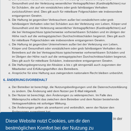
Gesundheit und der Verletzung wesentlicher Vertragspflichten (Kardinalpflichten) nur
für Schäden, die auf ein vorsätzliches oder grob fahrlässiges Verhalten
zurückzuführen sind. Dies gilt auch für mittelbare Folgeschäden wie insbesondere
entgangenen Gewinn.
Die Haftung ist gegenüber Verbrauchern außer bei vorsätzlichem oder grob
fahrlässigem Verhalten oder bei Schäden aus der Verletzung von Leben, Körper und
Gesundheit und der Verletzung wesentlicher Vertragspflichten (Kardinalpflichten) auf
die bei Vertragsschluss typischerweise vorhersehbaren Schäden und im übrigen der
Höhe nach auf die vertragstypischen Durchschnittsschäden begrenzt. Dies gilt auch
für mittelbare Folgeschäden wie insbesondere entgangenen Gewinn.
Die Haftung ist gegenüber Unternehmern außer bei der Verletzung von Leben,
Körper und Gesundheit oder vorsätzlichem oder grob fahrlässigem Verhalten des
Betreibers auf die bei Vertragsschluss typischerweise vorhersehbaren Schäden und
im Übrigen der Höhe nach auf die vertragstypischen Durchschnittsschäden begrenzt.
Dies gilt auch für mittelbare Schäden, insbesondere entgangenen Gewinn.
Die Haftungsbegrenzung der Absätze a bis c gilt sinngemäß auch zugunsten der
Mitarbeiter und Erfüllungsgehilfen des Betreibers.
Ansprüche für eine Haftung aus zwingendem nationalem Recht bleiben unberührt.
6. ÄNDERUNGSVORBEHALT
Der Betreiber ist berechtigt, die Nutzungsbedingungen und die Datenschutzerklärung
zu ändern. Die Änderung wird dem Nutzer per E-Mail mitgeteilt.
Der Nutzer ist berechtigt, den Änderungen zu widersprechen. Im Falle des
Widerspruchs erlischt das zwischen dem Betreiber und dem Nutzer bestehende
Vertragsverhältnis mit sofortiger Wirkung.
Die Änderungen gelten als anerkannt und verbindlich, wenn der Nutzer den
Änderungen zugestimmt hat.
Informationen über den Umgang mit deinen persönlichen Daten sind in der
Diese Website nutzt Cookies, um dir den
Datenschutzerklärung enthalten.
bestmöglichen Komfort bei der Nutzung zu