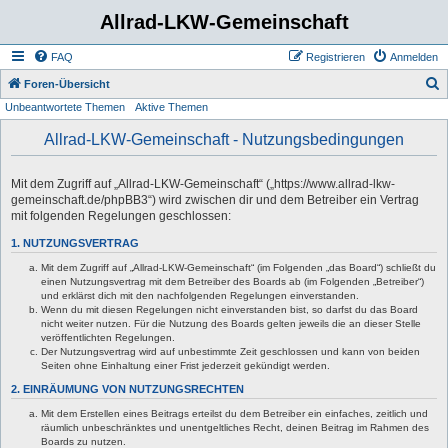
Allrad-LKW-Gemeinschaft
FAQ
Registrieren
Anmelden
S
Foren-Übersicht
Unbeantwortete Themen
Aktive Themen
u
c
Allrad-LKW-Gemeinschaft - Nutzungsbedingungen
h
e
Mit dem Zugriff auf „Allrad-LKW-Gemeinschaft“ („https://www.allrad-lkw-
gemeinschaft.de/phpBB3“) wird zwischen dir und dem Betreiber ein Vertrag
mit folgenden Regelungen geschlossen:
1. NUTZUNGSVERTRAG
Mit dem Zugriff auf „Allrad-LKW-Gemeinschaft“ (im Folgenden „das Board“) schließt du
einen Nutzungsvertrag mit dem Betreiber des Boards ab (im Folgenden „Betreiber“)
und erklärst dich mit den nachfolgenden Regelungen einverstanden.
Wenn du mit diesen Regelungen nicht einverstanden bist, so darfst du das Board
nicht weiter nutzen. Für die Nutzung des Boards gelten jeweils die an dieser Stelle
veröffentlichten Regelungen.
Der Nutzungsvertrag wird auf unbestimmte Zeit geschlossen und kann von beiden
Seiten ohne Einhaltung einer Frist jederzeit gekündigt werden.
2. EINRÄUMUNG VON NUTZUNGSRECHTEN
Mit dem Erstellen eines Beitrags erteilst du dem Betreiber ein einfaches, zeitlich und
räumlich unbeschränktes und unentgeltliches Recht, deinen Beitrag im Rahmen des
Boards zu nutzen.