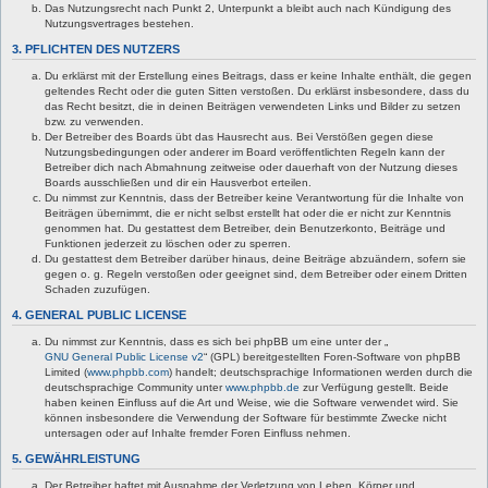
Das Nutzungsrecht nach Punkt 2, Unterpunkt a bleibt auch nach Kündigung des
Nutzungsvertrages bestehen.
3. PFLICHTEN DES NUTZERS
Du erklärst mit der Erstellung eines Beitrags, dass er keine Inhalte enthält, die gegen
geltendes Recht oder die guten Sitten verstoßen. Du erklärst insbesondere, dass du
das Recht besitzt, die in deinen Beiträgen verwendeten Links und Bilder zu setzen
bzw. zu verwenden.
Der Betreiber des Boards übt das Hausrecht aus. Bei Verstößen gegen diese
Nutzungsbedingungen oder anderer im Board veröffentlichten Regeln kann der
Betreiber dich nach Abmahnung zeitweise oder dauerhaft von der Nutzung dieses
Boards ausschließen und dir ein Hausverbot erteilen.
Du nimmst zur Kenntnis, dass der Betreiber keine Verantwortung für die Inhalte von
Beiträgen übernimmt, die er nicht selbst erstellt hat oder die er nicht zur Kenntnis
genommen hat. Du gestattest dem Betreiber, dein Benutzerkonto, Beiträge und
Funktionen jederzeit zu löschen oder zu sperren.
Du gestattest dem Betreiber darüber hinaus, deine Beiträge abzuändern, sofern sie
gegen o. g. Regeln verstoßen oder geeignet sind, dem Betreiber oder einem Dritten
Schaden zuzufügen.
4. GENERAL PUBLIC LICENSE
Du nimmst zur Kenntnis, dass es sich bei phpBB um eine unter der „
GNU General Public License v2
“ (GPL) bereitgestellten Foren-Software von phpBB
Limited (
www.phpbb.com
) handelt; deutschsprachige Informationen werden durch die
deutschsprachige Community unter
www.phpbb.de
zur Verfügung gestellt. Beide
haben keinen Einfluss auf die Art und Weise, wie die Software verwendet wird. Sie
können insbesondere die Verwendung der Software für bestimmte Zwecke nicht
untersagen oder auf Inhalte fremder Foren Einfluss nehmen.
5. GEWÄHRLEISTUNG
Der Betreiber haftet mit Ausnahme der Verletzung von Leben, Körper und