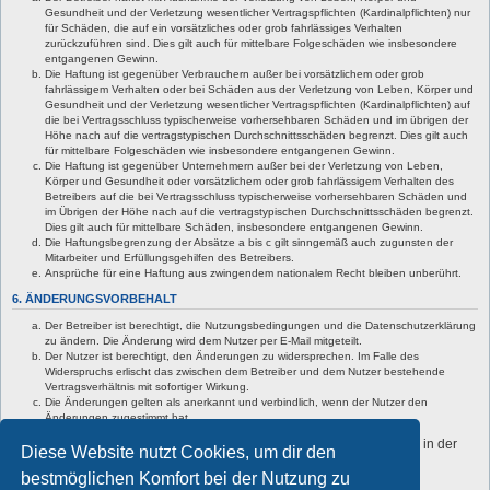
Gesundheit und der Verletzung wesentlicher Vertragspflichten (Kardinalpflichten) nur
für Schäden, die auf ein vorsätzliches oder grob fahrlässiges Verhalten
zurückzuführen sind. Dies gilt auch für mittelbare Folgeschäden wie insbesondere
entgangenen Gewinn.
Die Haftung ist gegenüber Verbrauchern außer bei vorsätzlichem oder grob
fahrlässigem Verhalten oder bei Schäden aus der Verletzung von Leben, Körper und
Gesundheit und der Verletzung wesentlicher Vertragspflichten (Kardinalpflichten) auf
die bei Vertragsschluss typischerweise vorhersehbaren Schäden und im übrigen der
Höhe nach auf die vertragstypischen Durchschnittsschäden begrenzt. Dies gilt auch
für mittelbare Folgeschäden wie insbesondere entgangenen Gewinn.
Die Haftung ist gegenüber Unternehmern außer bei der Verletzung von Leben,
Körper und Gesundheit oder vorsätzlichem oder grob fahrlässigem Verhalten des
Betreibers auf die bei Vertragsschluss typischerweise vorhersehbaren Schäden und
im Übrigen der Höhe nach auf die vertragstypischen Durchschnittsschäden begrenzt.
Dies gilt auch für mittelbare Schäden, insbesondere entgangenen Gewinn.
Die Haftungsbegrenzung der Absätze a bis c gilt sinngemäß auch zugunsten der
Mitarbeiter und Erfüllungsgehilfen des Betreibers.
Ansprüche für eine Haftung aus zwingendem nationalem Recht bleiben unberührt.
6. ÄNDERUNGSVORBEHALT
Der Betreiber ist berechtigt, die Nutzungsbedingungen und die Datenschutzerklärung
zu ändern. Die Änderung wird dem Nutzer per E-Mail mitgeteilt.
Der Nutzer ist berechtigt, den Änderungen zu widersprechen. Im Falle des
Widerspruchs erlischt das zwischen dem Betreiber und dem Nutzer bestehende
Vertragsverhältnis mit sofortiger Wirkung.
Die Änderungen gelten als anerkannt und verbindlich, wenn der Nutzer den
Änderungen zugestimmt hat.
Informationen über den Umgang mit deinen persönlichen Daten sind in der
Diese Website nutzt Cookies, um dir den
Datenschutzerklärung enthalten.
bestmöglichen Komfort bei der Nutzung zu