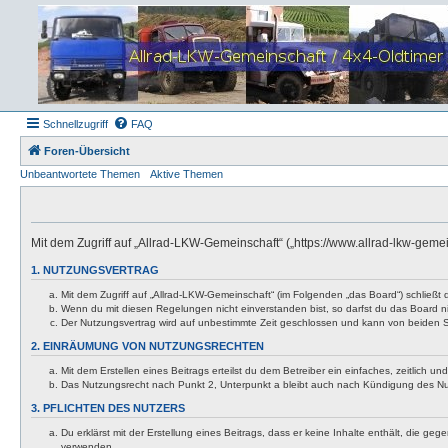
Schnellzugriff
FAQ
Foren-Übersicht
Unbeantwortete Themen
Aktive Themen
Mit dem Zugriff auf „Allrad-LKW-Gemeinschaft“ („https://www.allrad-lkw-gem
1. NUTZUNGSVERTRAG
Mit dem Zugriff auf „Allrad-LKW-Gemeinschaft“ (im Folgenden „das Board“) schließt
Wenn du mit diesen Regelungen nicht einverstanden bist, so darfst du das Board nic
Der Nutzungsvertrag wird auf unbestimmte Zeit geschlossen und kann von beiden Se
2. EINRÄUMUNG VON NUTZUNGSRECHTEN
Mit dem Erstellen eines Beitrags erteilst du dem Betreiber ein einfaches, zeitlich
Das Nutzungsrecht nach Punkt 2, Unterpunkt a bleibt auch nach Kündigung des N
3. PFLICHTEN DES NUTZERS
Du erklärst mit der Erstellung eines Beitrags, dass er keine Inhalte enthält, die g
verwenden.