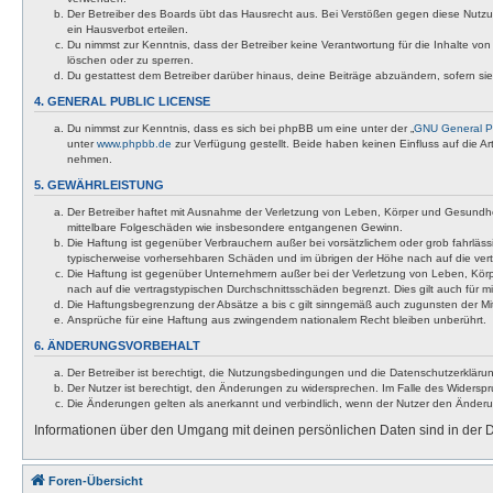
Der Betreiber des Boards übt das Hausrecht aus. Bei Verstößen gegen diese Nutzu
ein Hausverbot erteilen.
Du nimmst zur Kenntnis, dass der Betreiber keine Verantwortung für die Inhalte von 
löschen oder zu sperren.
Du gestattest dem Betreiber darüber hinaus, deine Beiträge abzuändern, sofern si
4. GENERAL PUBLIC LICENSE
Du nimmst zur Kenntnis, dass es sich bei phpBB um eine unter der „
GNU General Pu
unter
www.phpbb.de
zur Verfügung gestellt. Beide haben keinen Einfluss auf die A
nehmen.
5. GEWÄHRLEISTUNG
Der Betreiber haftet mit Ausnahme der Verletzung von Leben, Körper und Gesundheit u
mittelbare Folgeschäden wie insbesondere entgangenen Gewinn.
Die Haftung ist gegenüber Verbrauchern außer bei vorsätzlichem oder grob fahrläss
typischerweise vorhersehbaren Schäden und im übrigen der Höhe nach auf die vert
Die Haftung ist gegenüber Unternehmern außer bei der Verletzung von Leben, Körp
nach auf die vertragstypischen Durchschnittsschäden begrenzt. Dies gilt auch für
Die Haftungsbegrenzung der Absätze a bis c gilt sinngemäß auch zugunsten der Mita
Ansprüche für eine Haftung aus zwingendem nationalem Recht bleiben unberührt.
6. ÄNDERUNGSVORBEHALT
Der Betreiber ist berechtigt, die Nutzungsbedingungen und die Datenschutzerklärun
Der Nutzer ist berechtigt, den Änderungen zu widersprechen. Im Falle des Widerspr
Die Änderungen gelten als anerkannt und verbindlich, wenn der Nutzer den Änder
Informationen über den Umgang mit deinen persönlichen Daten sind in der D
Foren-Übersicht