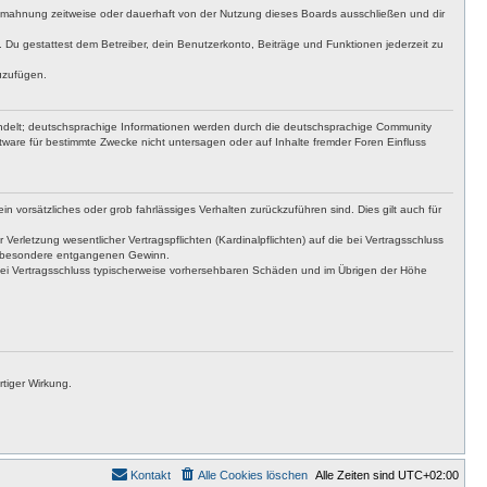
bmahnung zeitweise oder dauerhaft von der Nutzung dieses Boards ausschließen und dir
t. Du gestattest dem Betreiber, dein Benutzerkonto, Beiträge und Funktionen jederzeit zu
uzufügen.
ndelt; deutschsprachige Informationen werden durch die deutschsprachige Community
tware für bestimmte Zwecke nicht untersagen oder auf Inhalte fremder Foren Einfluss
n vorsätzliches oder grob fahrlässiges Verhalten zurückzuführen sind. Dies gilt auch für
letzung wesentlicher Vertragspflichten (Kardinalpflichten) auf die bei Vertragsschluss
insbesondere entgangenen Gewinn.
bei Vertragsschluss typischerweise vorhersehbaren Schäden und im Übrigen der Höhe
tiger Wirkung.
Kontakt
Alle Cookies löschen
Alle Zeiten sind
UTC+02:00