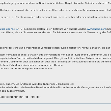
ngsbedingungen oder anderer im Board veröffentlichten Regeln kann der Betreiber dich nach A
Beiträgen übernimmt, die er nicht selbst erstellt hat oder die er nicht zur Kenntnis genommen ha
e gegen o. g. Regeln verstoßen oder geeignet sind, dem Betreiber oder einem Dritten Schaden z
blic License v2
“ (GPL) bereitgestellten Foren-Software von phpBB Limited (
www.phpbb.com
) ha
rt und Weise, wie die Software verwendet wird. Sie können insbesondere die Verwendung der Sof
nd der Verletzung wesentlicher Vertragspflichten (Kardinalpflichten) nur für Schäden, die auf ei
igem Verhalten oder bei Schäden aus der Verletzung von Leben, Körper und Gesundheit und der Ver
ragstypischen Durchschnittsschäden begrenzt. Dies gilt auch für mittelbare Folgeschäden wie 
er und Gesundheit oder vorsätzlichem oder grob fahrlässigem Verhalten des Betreibers auf die 
 mittelbare Schäden, insbesondere entgangenen Gewinn.
rbeiter und Erfüllungsgehilfen des Betreibers.
g zu ändern. Die Änderung wird dem Nutzer per E-Mail mitgeteilt.
uchs erlischt das zwischen dem Betreiber und dem Nutzer bestehende Vertragsverhältnis mit sofor
ungen zugestimmt hat.
atenschutzerklärung enthalten.