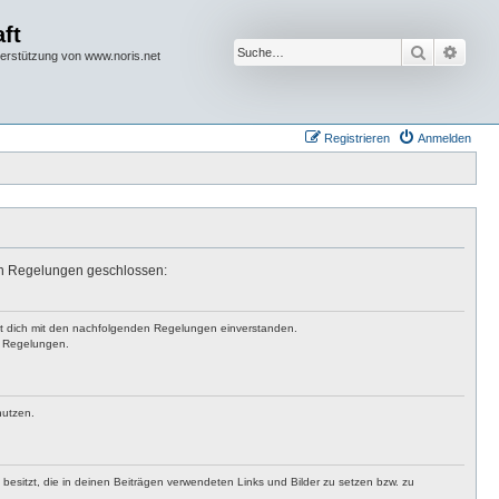
ft
Suche
Erwei
terstützung von www.noris.net
Registrieren
Anmelden
den Regelungen geschlossen:
rst dich mit den nachfolgenden Regelungen einverstanden.
en Regelungen.
nutzen.
t besitzt, die in deinen Beiträgen verwendeten Links und Bilder zu setzen bzw. zu