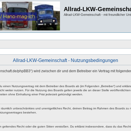
Allrad-LKW-Gemeinscha
Allrad-LKW-Gemeinschaft - mit freundlicher Un
Allrad-LKW-Gemeinschaft - Nutzungsbedingungen
einschaft.de/phpBB3“) wird zwischen dir und dem Betreiber ein Vertrag mit folgen
 du einen Nutzungsvertrag mit dem Betreiber des Boards ab (im Folgenden „Betreiber“) und erklä
ht weiter nutzen. Für die Nutzung des Boards gelten jeweils die an dieser Stelle veröffentlicht
iten ohne Einhaltung einer Frist jederzeit gekündigt werden.
 und räumlich unbeschränktes und unentgeltliches Recht, deinen Beitrag im Rahmen des Boards zu 
utzungsvertrages bestehen.
egen geltendes Recht oder die guten Sitten verstoßen. Du erklärst insbesondere, dass du das Rech