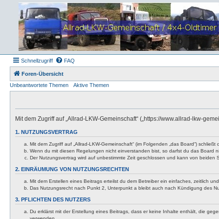
Schnellzugriff
FAQ
Foren-Übersicht
Unbeantwortete Themen
Aktive Themen
Mit dem Zugriff auf „Allrad-LKW-Gemeinschaft“ („https://www.allrad-lkw-gem
1. NUTZUNGSVERTRAG
Mit dem Zugriff auf „Allrad-LKW-Gemeinschaft“ (im Folgenden „das Board“) schließt
Wenn du mit diesen Regelungen nicht einverstanden bist, so darfst du das Board nic
Der Nutzungsvertrag wird auf unbestimmte Zeit geschlossen und kann von beiden Se
2. EINRÄUMUNG VON NUTZUNGSRECHTEN
Mit dem Erstellen eines Beitrags erteilst du dem Betreiber ein einfaches, zeitlich
Das Nutzungsrecht nach Punkt 2, Unterpunkt a bleibt auch nach Kündigung des N
3. PFLICHTEN DES NUTZERS
Du erklärst mit der Erstellung eines Beitrags, dass er keine Inhalte enthält, die g
verwenden.