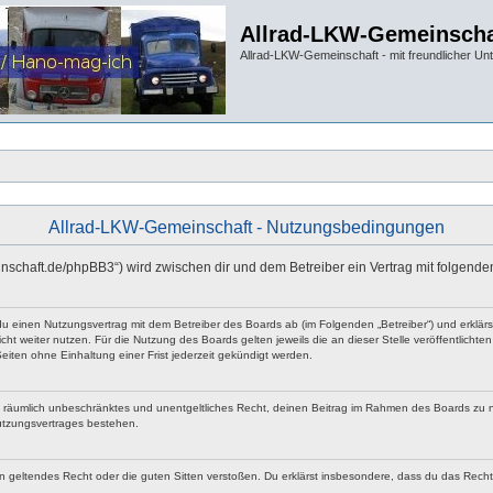
Allrad-LKW-Gemeinscha
Allrad-LKW-Gemeinschaft - mit freundlicher Un
Allrad-LKW-Gemeinschaft - Nutzungsbedingungen
einschaft.de/phpBB3“) wird zwischen dir und dem Betreiber ein Vertrag mit folgen
 du einen Nutzungsvertrag mit dem Betreiber des Boards ab (im Folgenden „Betreiber“) und erklä
ht weiter nutzen. Für die Nutzung des Boards gelten jeweils die an dieser Stelle veröffentlicht
iten ohne Einhaltung einer Frist jederzeit gekündigt werden.
 und räumlich unbeschränktes und unentgeltliches Recht, deinen Beitrag im Rahmen des Boards zu 
utzungsvertrages bestehen.
egen geltendes Recht oder die guten Sitten verstoßen. Du erklärst insbesondere, dass du das Rech