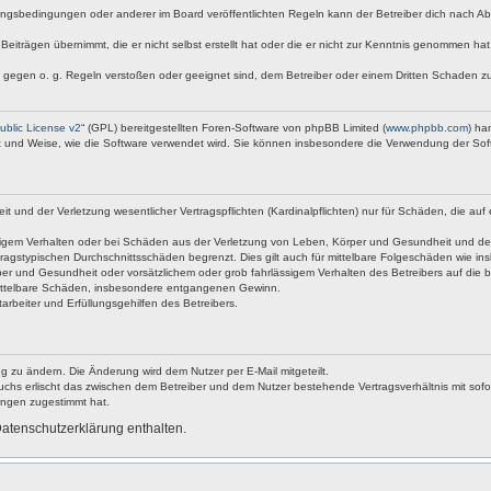
ngsbedingungen oder anderer im Board veröffentlichten Regeln kann der Betreiber dich nach A
Beiträgen übernimmt, die er nicht selbst erstellt hat oder die er nicht zur Kenntnis genommen ha
e gegen o. g. Regeln verstoßen oder geeignet sind, dem Betreiber oder einem Dritten Schaden z
blic License v2
“ (GPL) bereitgestellten Foren-Software von phpBB Limited (
www.phpbb.com
) ha
rt und Weise, wie die Software verwendet wird. Sie können insbesondere die Verwendung der Sof
nd der Verletzung wesentlicher Vertragspflichten (Kardinalpflichten) nur für Schäden, die auf ei
igem Verhalten oder bei Schäden aus der Verletzung von Leben, Körper und Gesundheit und der Ver
ragstypischen Durchschnittsschäden begrenzt. Dies gilt auch für mittelbare Folgeschäden wie 
er und Gesundheit oder vorsätzlichem oder grob fahrlässigem Verhalten des Betreibers auf die 
 mittelbare Schäden, insbesondere entgangenen Gewinn.
rbeiter und Erfüllungsgehilfen des Betreibers.
g zu ändern. Die Änderung wird dem Nutzer per E-Mail mitgeteilt.
uchs erlischt das zwischen dem Betreiber und dem Nutzer bestehende Vertragsverhältnis mit sofor
ungen zugestimmt hat.
atenschutzerklärung enthalten.