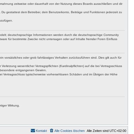
bmahnung zeitweise oder dauerhaft von der Nutzung dieses Boards ausschließen und dir
t. Du gestattest dem Betreiber, dein Benutzerkonto, Beiträge und Funktionen jederzeit zu
uzufügen.
ndelt; deutschsprachige Informationen werden durch die deutschsprachige Community
tware für bestimmte Zwecke nicht untersagen oder auf Inhalte fremder Foren Einfluss
n vorsätzliches oder grob fahrlässiges Verhalten zurückzuführen sind. Dies gilt auch für
letzung wesentlicher Vertragspflichten (Kardinalpflichten) auf die bei Vertragsschluss
insbesondere entgangenen Gewinn.
bei Vertragsschluss typischerweise vorhersehbaren Schäden und im Übrigen der Höhe
tiger Wirkung.
Kontakt
Alle Cookies löschen
Alle Zeiten sind
UTC+02:00