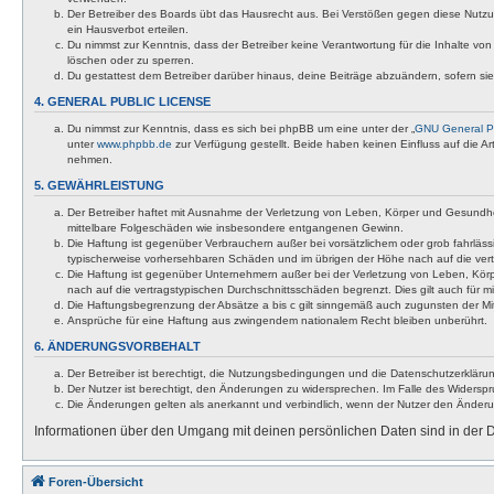
Der Betreiber des Boards übt das Hausrecht aus. Bei Verstößen gegen diese Nutzu
ein Hausverbot erteilen.
Du nimmst zur Kenntnis, dass der Betreiber keine Verantwortung für die Inhalte von 
löschen oder zu sperren.
Du gestattest dem Betreiber darüber hinaus, deine Beiträge abzuändern, sofern si
4. GENERAL PUBLIC LICENSE
Du nimmst zur Kenntnis, dass es sich bei phpBB um eine unter der „
GNU General Pu
unter
www.phpbb.de
zur Verfügung gestellt. Beide haben keinen Einfluss auf die A
nehmen.
5. GEWÄHRLEISTUNG
Der Betreiber haftet mit Ausnahme der Verletzung von Leben, Körper und Gesundheit u
mittelbare Folgeschäden wie insbesondere entgangenen Gewinn.
Die Haftung ist gegenüber Verbrauchern außer bei vorsätzlichem oder grob fahrläss
typischerweise vorhersehbaren Schäden und im übrigen der Höhe nach auf die vert
Die Haftung ist gegenüber Unternehmern außer bei der Verletzung von Leben, Körp
nach auf die vertragstypischen Durchschnittsschäden begrenzt. Dies gilt auch für
Die Haftungsbegrenzung der Absätze a bis c gilt sinngemäß auch zugunsten der Mita
Ansprüche für eine Haftung aus zwingendem nationalem Recht bleiben unberührt.
6. ÄNDERUNGSVORBEHALT
Der Betreiber ist berechtigt, die Nutzungsbedingungen und die Datenschutzerklärun
Der Nutzer ist berechtigt, den Änderungen zu widersprechen. Im Falle des Widerspr
Die Änderungen gelten als anerkannt und verbindlich, wenn der Nutzer den Änder
Informationen über den Umgang mit deinen persönlichen Daten sind in der D
Foren-Übersicht