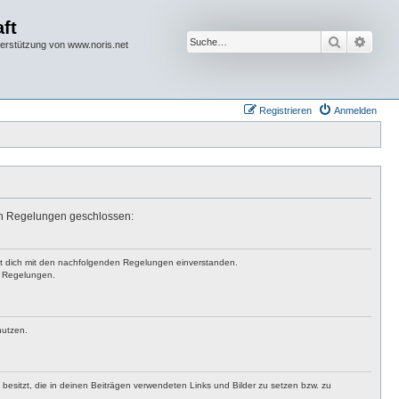
ft
Suche
Erwei
terstützung von www.noris.net
Registrieren
Anmelden
den Regelungen geschlossen:
rst dich mit den nachfolgenden Regelungen einverstanden.
en Regelungen.
nutzen.
t besitzt, die in deinen Beiträgen verwendeten Links und Bilder zu setzen bzw. zu