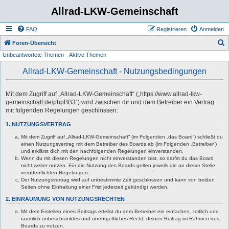
Allrad-LKW-Gemeinschaft
FAQ
Registrieren
Anmelden
S
Foren-Übersicht
Unbeantwortete Themen
Aktive Themen
u
c
Allrad-LKW-Gemeinschaft - Nutzungsbedingungen
h
e
Mit dem Zugriff auf „Allrad-LKW-Gemeinschaft“ („https://www.allrad-lkw-
gemeinschaft.de/phpBB3“) wird zwischen dir und dem Betreiber ein Vertrag
mit folgenden Regelungen geschlossen:
1. NUTZUNGSVERTRAG
Mit dem Zugriff auf „Allrad-LKW-Gemeinschaft“ (im Folgenden „das Board“) schließt du
einen Nutzungsvertrag mit dem Betreiber des Boards ab (im Folgenden „Betreiber“)
und erklärst dich mit den nachfolgenden Regelungen einverstanden.
Wenn du mit diesen Regelungen nicht einverstanden bist, so darfst du das Board
nicht weiter nutzen. Für die Nutzung des Boards gelten jeweils die an dieser Stelle
veröffentlichten Regelungen.
Der Nutzungsvertrag wird auf unbestimmte Zeit geschlossen und kann von beiden
Seiten ohne Einhaltung einer Frist jederzeit gekündigt werden.
2. EINRÄUMUNG VON NUTZUNGSRECHTEN
Mit dem Erstellen eines Beitrags erteilst du dem Betreiber ein einfaches, zeitlich und
räumlich unbeschränktes und unentgeltliches Recht, deinen Beitrag im Rahmen des
Boards zu nutzen.