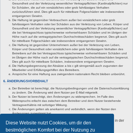
Gesundheit und der Verletzung wesentlicher Vertragspflichten (Kardinalpflichten) nur
für Schäden, die auf ein vorsätzliches oder grob fahrlässiges Verhalten
zurückzuführen sind. Dies gilt auch für mittelbare Folgeschäden wie insbesondere
entgangenen Gewinn.
Die Haftung ist gegenüber Verbrauchern außer bei vorsätzlichem oder grob
fahrlässigem Verhalten oder bei Schäden aus der Verletzung von Leben, Körper und
Gesundheit und der Verletzung wesentlicher Vertragspflichten (Kardinalpflichten) auf
die bei Vertragsschluss typischerweise vorhersehbaren Schäden und im übrigen der
Höhe nach auf die vertragstypischen Durchschnittsschäden begrenzt. Dies gilt auch
für mittelbare Folgeschäden wie insbesondere entgangenen Gewinn.
Die Haftung ist gegenüber Unternehmern außer bei der Verletzung von Leben,
Körper und Gesundheit oder vorsätzlichem oder grob fahrlässigem Verhalten des
Betreibers auf die bei Vertragsschluss typischerweise vorhersehbaren Schäden und
im Übrigen der Höhe nach auf die vertragstypischen Durchschnittsschäden begrenzt.
Dies gilt auch für mittelbare Schäden, insbesondere entgangenen Gewinn.
Die Haftungsbegrenzung der Absätze a bis c gilt sinngemäß auch zugunsten der
Mitarbeiter und Erfüllungsgehilfen des Betreibers.
Ansprüche für eine Haftung aus zwingendem nationalem Recht bleiben unberührt.
6. ÄNDERUNGSVORBEHALT
Der Betreiber ist berechtigt, die Nutzungsbedingungen und die Datenschutzerklärung
zu ändern. Die Änderung wird dem Nutzer per E-Mail mitgeteilt.
Der Nutzer ist berechtigt, den Änderungen zu widersprechen. Im Falle des
Widerspruchs erlischt das zwischen dem Betreiber und dem Nutzer bestehende
Vertragsverhältnis mit sofortiger Wirkung.
Die Änderungen gelten als anerkannt und verbindlich, wenn der Nutzer den
Änderungen zugestimmt hat.
Informationen über den Umgang mit deinen persönlichen Daten sind in der
Diese Website nutzt Cookies, um dir den
Datenschutzerklärung enthalten.
bestmöglichen Komfort bei der Nutzung zu