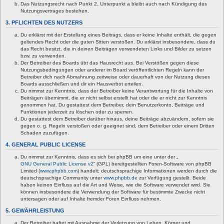
Das Nutzungsrecht nach Punkt 2, Unterpunkt a bleibt auch nach Kündigung des
Nutzungsvertrages bestehen.
3. PFLICHTEN DES NUTZERS
Du erklärst mit der Erstellung eines Beitrags, dass er keine Inhalte enthält, die gegen
geltendes Recht oder die guten Sitten verstoßen. Du erklärst insbesondere, dass du
das Recht besitzt, die in deinen Beiträgen verwendeten Links und Bilder zu setzen
bzw. zu verwenden.
Der Betreiber des Boards übt das Hausrecht aus. Bei Verstößen gegen diese
Nutzungsbedingungen oder anderer im Board veröffentlichten Regeln kann der
Betreiber dich nach Abmahnung zeitweise oder dauerhaft von der Nutzung dieses
Boards ausschließen und dir ein Hausverbot erteilen.
Du nimmst zur Kenntnis, dass der Betreiber keine Verantwortung für die Inhalte von
Beiträgen übernimmt, die er nicht selbst erstellt hat oder die er nicht zur Kenntnis
genommen hat. Du gestattest dem Betreiber, dein Benutzerkonto, Beiträge und
Funktionen jederzeit zu löschen oder zu sperren.
Du gestattest dem Betreiber darüber hinaus, deine Beiträge abzuändern, sofern sie
gegen o. g. Regeln verstoßen oder geeignet sind, dem Betreiber oder einem Dritten
Schaden zuzufügen.
4. GENERAL PUBLIC LICENSE
Du nimmst zur Kenntnis, dass es sich bei phpBB um eine unter der „
GNU General Public License v2
“ (GPL) bereitgestellten Foren-Software von phpBB
Limited (
www.phpbb.com
) handelt; deutschsprachige Informationen werden durch die
deutschsprachige Community unter
www.phpbb.de
zur Verfügung gestellt. Beide
haben keinen Einfluss auf die Art und Weise, wie die Software verwendet wird. Sie
können insbesondere die Verwendung der Software für bestimmte Zwecke nicht
untersagen oder auf Inhalte fremder Foren Einfluss nehmen.
5. GEWÄHRLEISTUNG
Der Betreiber haftet mit Ausnahme der Verletzung von Leben, Körper und