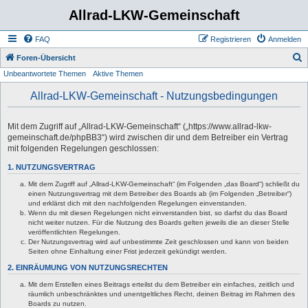
Allrad-LKW-Gemeinschaft
FAQ
Registrieren
Anmelden
S
Foren-Übersicht
Unbeantwortete Themen
Aktive Themen
u
c
Allrad-LKW-Gemeinschaft - Nutzungsbedingungen
h
e
Mit dem Zugriff auf „Allrad-LKW-Gemeinschaft“ („https://www.allrad-lkw-
gemeinschaft.de/phpBB3“) wird zwischen dir und dem Betreiber ein Vertrag
mit folgenden Regelungen geschlossen:
1. NUTZUNGSVERTRAG
Mit dem Zugriff auf „Allrad-LKW-Gemeinschaft“ (im Folgenden „das Board“) schließt du
einen Nutzungsvertrag mit dem Betreiber des Boards ab (im Folgenden „Betreiber“)
und erklärst dich mit den nachfolgenden Regelungen einverstanden.
Wenn du mit diesen Regelungen nicht einverstanden bist, so darfst du das Board
nicht weiter nutzen. Für die Nutzung des Boards gelten jeweils die an dieser Stelle
veröffentlichten Regelungen.
Der Nutzungsvertrag wird auf unbestimmte Zeit geschlossen und kann von beiden
Seiten ohne Einhaltung einer Frist jederzeit gekündigt werden.
2. EINRÄUMUNG VON NUTZUNGSRECHTEN
Mit dem Erstellen eines Beitrags erteilst du dem Betreiber ein einfaches, zeitlich und
räumlich unbeschränktes und unentgeltliches Recht, deinen Beitrag im Rahmen des
Boards zu nutzen.