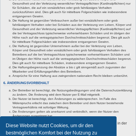
Gesundheit und der Verletzung wesentlicher Vertragspflichten (Kardinalpflichten) nur
für Schäden, die auf ein vorsätzliches oder grob fahrlässiges Verhalten
zurückzuführen sind. Dies gilt auch für mittelbare Folgeschäden wie insbesondere
entgangenen Gewinn.
Die Haftung ist gegenüber Verbrauchern außer bei vorsätzlichem oder grob
fahrlässigem Verhalten oder bei Schäden aus der Verletzung von Leben, Körper und
Gesundheit und der Verletzung wesentlicher Vertragspflichten (Kardinalpflichten) auf
die bei Vertragsschluss typischerweise vorhersehbaren Schäden und im übrigen der
Höhe nach auf die vertragstypischen Durchschnittsschäden begrenzt. Dies gilt auch
für mittelbare Folgeschäden wie insbesondere entgangenen Gewinn.
Die Haftung ist gegenüber Unternehmern außer bei der Verletzung von Leben,
Körper und Gesundheit oder vorsätzlichem oder grob fahrlässigem Verhalten des
Betreibers auf die bei Vertragsschluss typischerweise vorhersehbaren Schäden und
im Übrigen der Höhe nach auf die vertragstypischen Durchschnittsschäden begrenzt.
Dies gilt auch für mittelbare Schäden, insbesondere entgangenen Gewinn.
Die Haftungsbegrenzung der Absätze a bis c gilt sinngemäß auch zugunsten der
Mitarbeiter und Erfüllungsgehilfen des Betreibers.
Ansprüche für eine Haftung aus zwingendem nationalem Recht bleiben unberührt.
6. ÄNDERUNGSVORBEHALT
Der Betreiber ist berechtigt, die Nutzungsbedingungen und die Datenschutzerklärung
zu ändern. Die Änderung wird dem Nutzer per E-Mail mitgeteilt.
Der Nutzer ist berechtigt, den Änderungen zu widersprechen. Im Falle des
Widerspruchs erlischt das zwischen dem Betreiber und dem Nutzer bestehende
Vertragsverhältnis mit sofortiger Wirkung.
Die Änderungen gelten als anerkannt und verbindlich, wenn der Nutzer den
Änderungen zugestimmt hat.
Informationen über den Umgang mit deinen persönlichen Daten sind in der
Diese Website nutzt Cookies, um dir den
Datenschutzerklärung enthalten.
bestmöglichen Komfort bei der Nutzung zu