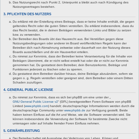
Das Nutzungsrecht nach Punkt 2, Unterpunkt a bleibt auch nach Kündigung des
Nutzungsvertrages bestehen.
3. PFLICHTEN DES NUTZERS
Du erklärst mit der Erstellung eines Beitrags, dass er keine Inhalte enthält, die gegen
geltendes Recht oder die guten Sitten verstoßen. Du erklärst insbesondere, dass du
das Recht besitzt, die in deinen Beiträgen verwendeten Links und Bilder zu setzen
bzw. zu verwenden.
Der Betreiber des Boards übt das Hausrecht aus. Bei Verstößen gegen diese
Nutzungsbedingungen oder anderer im Board veröffentlichten Regeln kann der
Betreiber dich nach Abmahnung zeitweise oder dauerhaft von der Nutzung dieses
Boards ausschließen und dir ein Hausverbot erteilen.
Du nimmst zur Kenntnis, dass der Betreiber keine Verantwortung für die Inhalte von
Beiträgen übernimmt, die er nicht selbst erstellt hat oder die er nicht zur Kenntnis
genommen hat. Du gestattest dem Betreiber, dein Benutzerkonto, Beiträge und
Funktionen jederzeit zu löschen oder zu sperren.
Du gestattest dem Betreiber darüber hinaus, deine Beiträge abzuändern, sofern sie
gegen o. g. Regeln verstoßen oder geeignet sind, dem Betreiber oder einem Dritten
Schaden zuzufügen.
4. GENERAL PUBLIC LICENSE
Du nimmst zur Kenntnis, dass es sich bei phpBB um eine unter der „
GNU General Public License v2
“ (GPL) bereitgestellten Foren-Software von phpBB
Limited (
www.phpbb.com
) handelt; deutschsprachige Informationen werden durch die
deutschsprachige Community unter
www.phpbb.de
zur Verfügung gestellt. Beide
haben keinen Einfluss auf die Art und Weise, wie die Software verwendet wird. Sie
können insbesondere die Verwendung der Software für bestimmte Zwecke nicht
untersagen oder auf Inhalte fremder Foren Einfluss nehmen.
5. GEWÄHRLEISTUNG
Der Betreiber haftet mit Ausnahme der Verletzung von Leben, Körper und