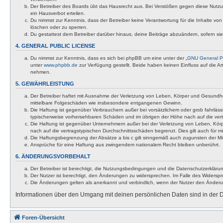
Der Betreiber des Boards übt das Hausrecht aus. Bei Verstößen gegen diese Nutzu
ein Hausverbot erteilen.
Du nimmst zur Kenntnis, dass der Betreiber keine Verantwortung für die Inhalte von 
löschen oder zu sperren.
Du gestattest dem Betreiber darüber hinaus, deine Beiträge abzuändern, sofern si
4. GENERAL PUBLIC LICENSE
Du nimmst zur Kenntnis, dass es sich bei phpBB um eine unter der „
GNU General Pu
unter
www.phpbb.de
zur Verfügung gestellt. Beide haben keinen Einfluss auf die A
nehmen.
5. GEWÄHRLEISTUNG
Der Betreiber haftet mit Ausnahme der Verletzung von Leben, Körper und Gesundheit u
mittelbare Folgeschäden wie insbesondere entgangenen Gewinn.
Die Haftung ist gegenüber Verbrauchern außer bei vorsätzlichem oder grob fahrläss
typischerweise vorhersehbaren Schäden und im übrigen der Höhe nach auf die vert
Die Haftung ist gegenüber Unternehmern außer bei der Verletzung von Leben, Körp
nach auf die vertragstypischen Durchschnittsschäden begrenzt. Dies gilt auch für
Die Haftungsbegrenzung der Absätze a bis c gilt sinngemäß auch zugunsten der Mita
Ansprüche für eine Haftung aus zwingendem nationalem Recht bleiben unberührt.
6. ÄNDERUNGSVORBEHALT
Der Betreiber ist berechtigt, die Nutzungsbedingungen und die Datenschutzerklärun
Der Nutzer ist berechtigt, den Änderungen zu widersprechen. Im Falle des Widerspr
Die Änderungen gelten als anerkannt und verbindlich, wenn der Nutzer den Änder
Informationen über den Umgang mit deinen persönlichen Daten sind in der D
Foren-Übersicht