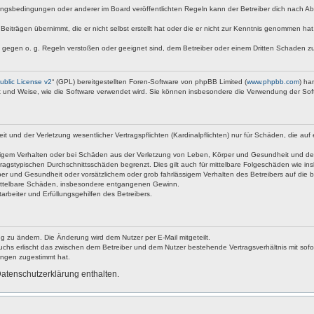
ngsbedingungen oder anderer im Board veröffentlichten Regeln kann der Betreiber dich nach A
Beiträgen übernimmt, die er nicht selbst erstellt hat oder die er nicht zur Kenntnis genommen ha
e gegen o. g. Regeln verstoßen oder geeignet sind, dem Betreiber oder einem Dritten Schaden z
blic License v2
“ (GPL) bereitgestellten Foren-Software von phpBB Limited (
www.phpbb.com
) ha
rt und Weise, wie die Software verwendet wird. Sie können insbesondere die Verwendung der Sof
nd der Verletzung wesentlicher Vertragspflichten (Kardinalpflichten) nur für Schäden, die auf ei
igem Verhalten oder bei Schäden aus der Verletzung von Leben, Körper und Gesundheit und der Ver
ragstypischen Durchschnittsschäden begrenzt. Dies gilt auch für mittelbare Folgeschäden wie 
er und Gesundheit oder vorsätzlichem oder grob fahrlässigem Verhalten des Betreibers auf die 
 mittelbare Schäden, insbesondere entgangenen Gewinn.
rbeiter und Erfüllungsgehilfen des Betreibers.
g zu ändern. Die Änderung wird dem Nutzer per E-Mail mitgeteilt.
uchs erlischt das zwischen dem Betreiber und dem Nutzer bestehende Vertragsverhältnis mit sofor
ungen zugestimmt hat.
atenschutzerklärung enthalten.