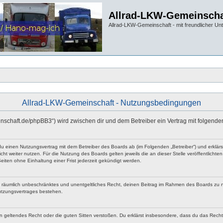
Allrad-LKW-Gemeinscha
Allrad-LKW-Gemeinschaft - mit freundlicher Un
Allrad-LKW-Gemeinschaft - Nutzungsbedingungen
einschaft.de/phpBB3“) wird zwischen dir und dem Betreiber ein Vertrag mit folgen
 du einen Nutzungsvertrag mit dem Betreiber des Boards ab (im Folgenden „Betreiber“) und erklä
ht weiter nutzen. Für die Nutzung des Boards gelten jeweils die an dieser Stelle veröffentlicht
iten ohne Einhaltung einer Frist jederzeit gekündigt werden.
 und räumlich unbeschränktes und unentgeltliches Recht, deinen Beitrag im Rahmen des Boards zu 
utzungsvertrages bestehen.
egen geltendes Recht oder die guten Sitten verstoßen. Du erklärst insbesondere, dass du das Rech