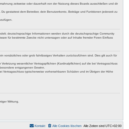
bmahnung zeitweise oder dauerhaft von der Nutzung dieses Boards ausschließen und dir
t. Du gestattest dem Betreiber, dein Benutzerkonto, Beiträge und Funktionen jederzeit zu
uzufügen.
ndelt; deutschsprachige Informationen werden durch die deutschsprachige Community
tware für bestimmte Zwecke nicht untersagen oder auf Inhalte fremder Foren Einfluss
n vorsätzliches oder grob fahrlässiges Verhalten zurückzuführen sind. Dies gilt auch für
letzung wesentlicher Vertragspflichten (Kardinalpflichten) auf die bei Vertragsschluss
insbesondere entgangenen Gewinn.
bei Vertragsschluss typischerweise vorhersehbaren Schäden und im Übrigen der Höhe
tiger Wirkung.
Kontakt
Alle Cookies löschen
Alle Zeiten sind
UTC+02:00