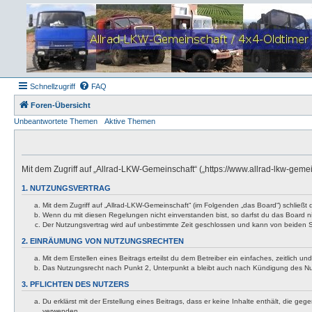
Schnellzugriff
FAQ
Foren-Übersicht
Unbeantwortete Themen
Aktive Themen
Mit dem Zugriff auf „Allrad-LKW-Gemeinschaft“ („https://www.allrad-lkw-gem
1. NUTZUNGSVERTRAG
Mit dem Zugriff auf „Allrad-LKW-Gemeinschaft“ (im Folgenden „das Board“) schließt
Wenn du mit diesen Regelungen nicht einverstanden bist, so darfst du das Board nic
Der Nutzungsvertrag wird auf unbestimmte Zeit geschlossen und kann von beiden Se
2. EINRÄUMUNG VON NUTZUNGSRECHTEN
Mit dem Erstellen eines Beitrags erteilst du dem Betreiber ein einfaches, zeitlich
Das Nutzungsrecht nach Punkt 2, Unterpunkt a bleibt auch nach Kündigung des N
3. PFLICHTEN DES NUTZERS
Du erklärst mit der Erstellung eines Beitrags, dass er keine Inhalte enthält, die g
verwenden.