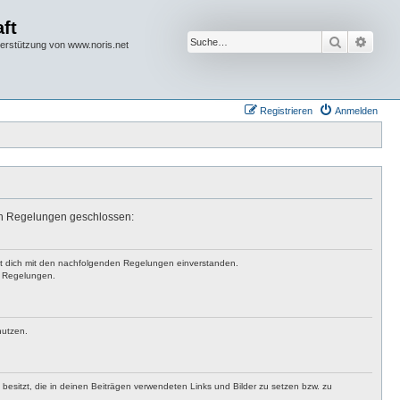
ft
Suche
Erwei
terstützung von www.noris.net
Registrieren
Anmelden
den Regelungen geschlossen:
rst dich mit den nachfolgenden Regelungen einverstanden.
en Regelungen.
nutzen.
t besitzt, die in deinen Beiträgen verwendeten Links und Bilder zu setzen bzw. zu