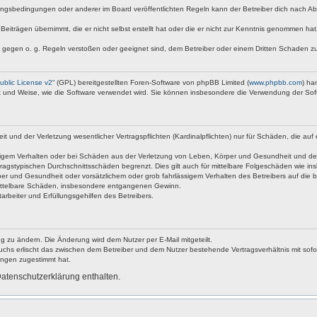
ngsbedingungen oder anderer im Board veröffentlichten Regeln kann der Betreiber dich nach A
Beiträgen übernimmt, die er nicht selbst erstellt hat oder die er nicht zur Kenntnis genommen ha
e gegen o. g. Regeln verstoßen oder geeignet sind, dem Betreiber oder einem Dritten Schaden z
blic License v2
“ (GPL) bereitgestellten Foren-Software von phpBB Limited (
www.phpbb.com
) ha
rt und Weise, wie die Software verwendet wird. Sie können insbesondere die Verwendung der Sof
nd der Verletzung wesentlicher Vertragspflichten (Kardinalpflichten) nur für Schäden, die auf ei
igem Verhalten oder bei Schäden aus der Verletzung von Leben, Körper und Gesundheit und der Ver
ragstypischen Durchschnittsschäden begrenzt. Dies gilt auch für mittelbare Folgeschäden wie 
er und Gesundheit oder vorsätzlichem oder grob fahrlässigem Verhalten des Betreibers auf die 
 mittelbare Schäden, insbesondere entgangenen Gewinn.
rbeiter und Erfüllungsgehilfen des Betreibers.
g zu ändern. Die Änderung wird dem Nutzer per E-Mail mitgeteilt.
uchs erlischt das zwischen dem Betreiber und dem Nutzer bestehende Vertragsverhältnis mit sofor
ungen zugestimmt hat.
atenschutzerklärung enthalten.