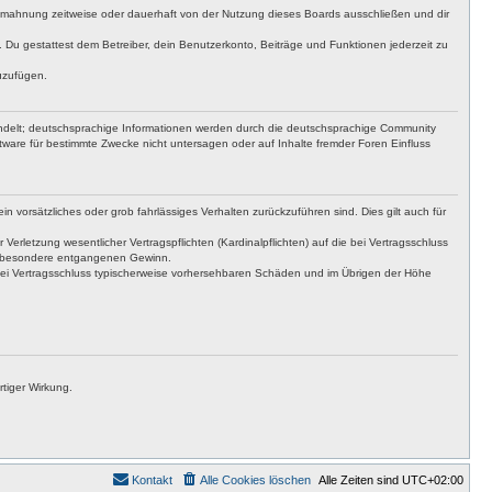
bmahnung zeitweise oder dauerhaft von der Nutzung dieses Boards ausschließen und dir
t. Du gestattest dem Betreiber, dein Benutzerkonto, Beiträge und Funktionen jederzeit zu
uzufügen.
ndelt; deutschsprachige Informationen werden durch die deutschsprachige Community
tware für bestimmte Zwecke nicht untersagen oder auf Inhalte fremder Foren Einfluss
n vorsätzliches oder grob fahrlässiges Verhalten zurückzuführen sind. Dies gilt auch für
letzung wesentlicher Vertragspflichten (Kardinalpflichten) auf die bei Vertragsschluss
insbesondere entgangenen Gewinn.
bei Vertragsschluss typischerweise vorhersehbaren Schäden und im Übrigen der Höhe
tiger Wirkung.
Kontakt
Alle Cookies löschen
Alle Zeiten sind
UTC+02:00