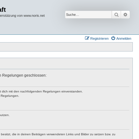
ft
Suche
Erwei
terstützung von www.noris.net
Registrieren
Anmelden
den Regelungen geschlossen:
rst dich mit den nachfolgenden Regelungen einverstanden.
en Regelungen.
nutzen.
t besitzt, die in deinen Beiträgen verwendeten Links und Bilder zu setzen bzw. zu