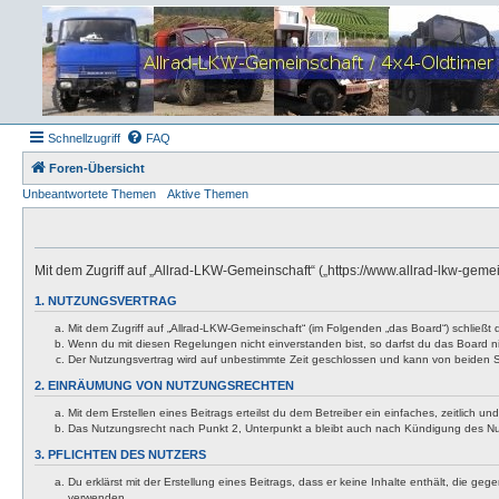
Schnellzugriff
FAQ
Foren-Übersicht
Unbeantwortete Themen
Aktive Themen
Mit dem Zugriff auf „Allrad-LKW-Gemeinschaft“ („https://www.allrad-lkw-gem
1. NUTZUNGSVERTRAG
Mit dem Zugriff auf „Allrad-LKW-Gemeinschaft“ (im Folgenden „das Board“) schließt
Wenn du mit diesen Regelungen nicht einverstanden bist, so darfst du das Board nic
Der Nutzungsvertrag wird auf unbestimmte Zeit geschlossen und kann von beiden Se
2. EINRÄUMUNG VON NUTZUNGSRECHTEN
Mit dem Erstellen eines Beitrags erteilst du dem Betreiber ein einfaches, zeitlich
Das Nutzungsrecht nach Punkt 2, Unterpunkt a bleibt auch nach Kündigung des N
3. PFLICHTEN DES NUTZERS
Du erklärst mit der Erstellung eines Beitrags, dass er keine Inhalte enthält, die g
verwenden.