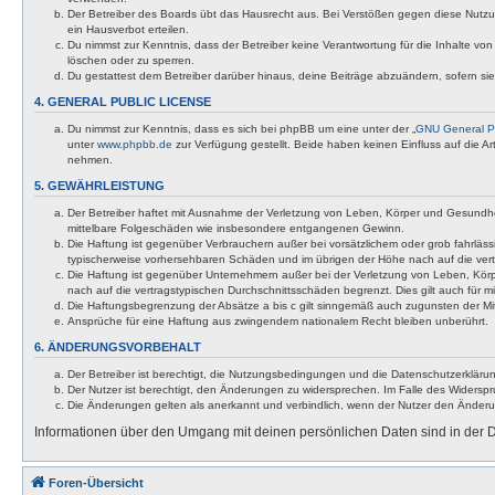
Der Betreiber des Boards übt das Hausrecht aus. Bei Verstößen gegen diese Nutzu
ein Hausverbot erteilen.
Du nimmst zur Kenntnis, dass der Betreiber keine Verantwortung für die Inhalte von 
löschen oder zu sperren.
Du gestattest dem Betreiber darüber hinaus, deine Beiträge abzuändern, sofern si
4. GENERAL PUBLIC LICENSE
Du nimmst zur Kenntnis, dass es sich bei phpBB um eine unter der „
GNU General Pu
unter
www.phpbb.de
zur Verfügung gestellt. Beide haben keinen Einfluss auf die A
nehmen.
5. GEWÄHRLEISTUNG
Der Betreiber haftet mit Ausnahme der Verletzung von Leben, Körper und Gesundheit u
mittelbare Folgeschäden wie insbesondere entgangenen Gewinn.
Die Haftung ist gegenüber Verbrauchern außer bei vorsätzlichem oder grob fahrläss
typischerweise vorhersehbaren Schäden und im übrigen der Höhe nach auf die vert
Die Haftung ist gegenüber Unternehmern außer bei der Verletzung von Leben, Körp
nach auf die vertragstypischen Durchschnittsschäden begrenzt. Dies gilt auch für
Die Haftungsbegrenzung der Absätze a bis c gilt sinngemäß auch zugunsten der Mita
Ansprüche für eine Haftung aus zwingendem nationalem Recht bleiben unberührt.
6. ÄNDERUNGSVORBEHALT
Der Betreiber ist berechtigt, die Nutzungsbedingungen und die Datenschutzerklärun
Der Nutzer ist berechtigt, den Änderungen zu widersprechen. Im Falle des Widerspr
Die Änderungen gelten als anerkannt und verbindlich, wenn der Nutzer den Änder
Informationen über den Umgang mit deinen persönlichen Daten sind in der D
Foren-Übersicht