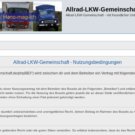
Allrad-LKW-Gemeinscha
Allrad-LKW-Gemeinschaft - mit freundlicher Un
Allrad-LKW-Gemeinschaft - Nutzungsbedingungen
einschaft.de/phpBB3“) wird zwischen dir und dem Betreiber ein Vertrag mit folgen
 du einen Nutzungsvertrag mit dem Betreiber des Boards ab (im Folgenden „Betreiber“) und erklä
ht weiter nutzen. Für die Nutzung des Boards gelten jeweils die an dieser Stelle veröffentlicht
iten ohne Einhaltung einer Frist jederzeit gekündigt werden.
 und räumlich unbeschränktes und unentgeltliches Recht, deinen Beitrag im Rahmen des Boards zu 
utzungsvertrages bestehen.
egen geltendes Recht oder die guten Sitten verstoßen. Du erklärst insbesondere, dass du das Rech