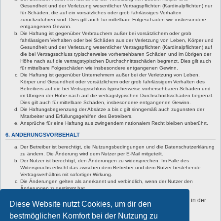
Gesundheit und der Verletzung wesentlicher Vertragspflichten (Kardinalpflichten) nur
für Schäden, die auf ein vorsätzliches oder grob fahrlässiges Verhalten
zurückzuführen sind. Dies gilt auch für mittelbare Folgeschäden wie insbesondere
entgangenen Gewinn.
Die Haftung ist gegenüber Verbrauchern außer bei vorsätzlichem oder grob
fahrlässigem Verhalten oder bei Schäden aus der Verletzung von Leben, Körper und
Gesundheit und der Verletzung wesentlicher Vertragspflichten (Kardinalpflichten) auf
die bei Vertragsschluss typischerweise vorhersehbaren Schäden und im übrigen der
Höhe nach auf die vertragstypischen Durchschnittsschäden begrenzt. Dies gilt auch
für mittelbare Folgeschäden wie insbesondere entgangenen Gewinn.
Die Haftung ist gegenüber Unternehmern außer bei der Verletzung von Leben,
Körper und Gesundheit oder vorsätzlichem oder grob fahrlässigem Verhalten des
Betreibers auf die bei Vertragsschluss typischerweise vorhersehbaren Schäden und
im Übrigen der Höhe nach auf die vertragstypischen Durchschnittsschäden begrenzt.
Dies gilt auch für mittelbare Schäden, insbesondere entgangenen Gewinn.
Die Haftungsbegrenzung der Absätze a bis c gilt sinngemäß auch zugunsten der
Mitarbeiter und Erfüllungsgehilfen des Betreibers.
Ansprüche für eine Haftung aus zwingendem nationalem Recht bleiben unberührt.
6. ÄNDERUNGSVORBEHALT
Der Betreiber ist berechtigt, die Nutzungsbedingungen und die Datenschutzerklärung
zu ändern. Die Änderung wird dem Nutzer per E-Mail mitgeteilt.
Der Nutzer ist berechtigt, den Änderungen zu widersprechen. Im Falle des
Widerspruchs erlischt das zwischen dem Betreiber und dem Nutzer bestehende
Vertragsverhältnis mit sofortiger Wirkung.
Die Änderungen gelten als anerkannt und verbindlich, wenn der Nutzer den
Änderungen zugestimmt hat.
Informationen über den Umgang mit deinen persönlichen Daten sind in der
Diese Website nutzt Cookies, um dir den
Datenschutzerklärung enthalten.
bestmöglichen Komfort bei der Nutzung zu