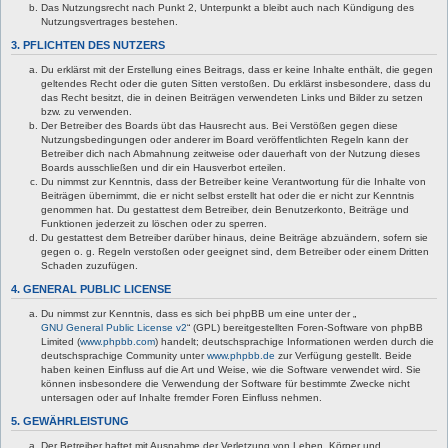
Das Nutzungsrecht nach Punkt 2, Unterpunkt a bleibt auch nach Kündigung des
Nutzungsvertrages bestehen.
3. PFLICHTEN DES NUTZERS
Du erklärst mit der Erstellung eines Beitrags, dass er keine Inhalte enthält, die gegen
geltendes Recht oder die guten Sitten verstoßen. Du erklärst insbesondere, dass du
das Recht besitzt, die in deinen Beiträgen verwendeten Links und Bilder zu setzen
bzw. zu verwenden.
Der Betreiber des Boards übt das Hausrecht aus. Bei Verstößen gegen diese
Nutzungsbedingungen oder anderer im Board veröffentlichten Regeln kann der
Betreiber dich nach Abmahnung zeitweise oder dauerhaft von der Nutzung dieses
Boards ausschließen und dir ein Hausverbot erteilen.
Du nimmst zur Kenntnis, dass der Betreiber keine Verantwortung für die Inhalte von
Beiträgen übernimmt, die er nicht selbst erstellt hat oder die er nicht zur Kenntnis
genommen hat. Du gestattest dem Betreiber, dein Benutzerkonto, Beiträge und
Funktionen jederzeit zu löschen oder zu sperren.
Du gestattest dem Betreiber darüber hinaus, deine Beiträge abzuändern, sofern sie
gegen o. g. Regeln verstoßen oder geeignet sind, dem Betreiber oder einem Dritten
Schaden zuzufügen.
4. GENERAL PUBLIC LICENSE
Du nimmst zur Kenntnis, dass es sich bei phpBB um eine unter der „
GNU General Public License v2
“ (GPL) bereitgestellten Foren-Software von phpBB
Limited (
www.phpbb.com
) handelt; deutschsprachige Informationen werden durch die
deutschsprachige Community unter
www.phpbb.de
zur Verfügung gestellt. Beide
haben keinen Einfluss auf die Art und Weise, wie die Software verwendet wird. Sie
können insbesondere die Verwendung der Software für bestimmte Zwecke nicht
untersagen oder auf Inhalte fremder Foren Einfluss nehmen.
5. GEWÄHRLEISTUNG
Der Betreiber haftet mit Ausnahme der Verletzung von Leben, Körper und