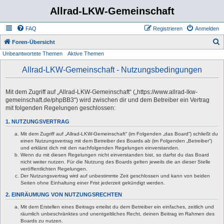
Allrad-LKW-Gemeinschaft
FAQ
Registrieren
Anmelden
S
Foren-Übersicht
Unbeantwortete Themen
Aktive Themen
u
c
Allrad-LKW-Gemeinschaft - Nutzungsbedingungen
h
e
Mit dem Zugriff auf „Allrad-LKW-Gemeinschaft“ („https://www.allrad-lkw-
gemeinschaft.de/phpBB3“) wird zwischen dir und dem Betreiber ein Vertrag
mit folgenden Regelungen geschlossen:
1. NUTZUNGSVERTRAG
Mit dem Zugriff auf „Allrad-LKW-Gemeinschaft“ (im Folgenden „das Board“) schließt du
einen Nutzungsvertrag mit dem Betreiber des Boards ab (im Folgenden „Betreiber“)
und erklärst dich mit den nachfolgenden Regelungen einverstanden.
Wenn du mit diesen Regelungen nicht einverstanden bist, so darfst du das Board
nicht weiter nutzen. Für die Nutzung des Boards gelten jeweils die an dieser Stelle
veröffentlichten Regelungen.
Der Nutzungsvertrag wird auf unbestimmte Zeit geschlossen und kann von beiden
Seiten ohne Einhaltung einer Frist jederzeit gekündigt werden.
2. EINRÄUMUNG VON NUTZUNGSRECHTEN
Mit dem Erstellen eines Beitrags erteilst du dem Betreiber ein einfaches, zeitlich und
räumlich unbeschränktes und unentgeltliches Recht, deinen Beitrag im Rahmen des
Boards zu nutzen.