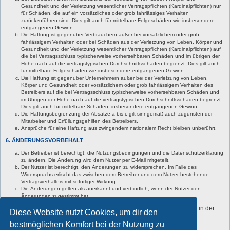
Gesundheit und der Verletzung wesentlicher Vertragspflichten (Kardinalpflichten) nur
für Schäden, die auf ein vorsätzliches oder grob fahrlässiges Verhalten
zurückzuführen sind. Dies gilt auch für mittelbare Folgeschäden wie insbesondere
entgangenen Gewinn.
Die Haftung ist gegenüber Verbrauchern außer bei vorsätzlichem oder grob
fahrlässigem Verhalten oder bei Schäden aus der Verletzung von Leben, Körper und
Gesundheit und der Verletzung wesentlicher Vertragspflichten (Kardinalpflichten) auf
die bei Vertragsschluss typischerweise vorhersehbaren Schäden und im übrigen der
Höhe nach auf die vertragstypischen Durchschnittsschäden begrenzt. Dies gilt auch
für mittelbare Folgeschäden wie insbesondere entgangenen Gewinn.
Die Haftung ist gegenüber Unternehmern außer bei der Verletzung von Leben,
Körper und Gesundheit oder vorsätzlichem oder grob fahrlässigem Verhalten des
Betreibers auf die bei Vertragsschluss typischerweise vorhersehbaren Schäden und
im Übrigen der Höhe nach auf die vertragstypischen Durchschnittsschäden begrenzt.
Dies gilt auch für mittelbare Schäden, insbesondere entgangenen Gewinn.
Die Haftungsbegrenzung der Absätze a bis c gilt sinngemäß auch zugunsten der
Mitarbeiter und Erfüllungsgehilfen des Betreibers.
Ansprüche für eine Haftung aus zwingendem nationalem Recht bleiben unberührt.
6. ÄNDERUNGSVORBEHALT
Der Betreiber ist berechtigt, die Nutzungsbedingungen und die Datenschutzerklärung
zu ändern. Die Änderung wird dem Nutzer per E-Mail mitgeteilt.
Der Nutzer ist berechtigt, den Änderungen zu widersprechen. Im Falle des
Widerspruchs erlischt das zwischen dem Betreiber und dem Nutzer bestehende
Vertragsverhältnis mit sofortiger Wirkung.
Die Änderungen gelten als anerkannt und verbindlich, wenn der Nutzer den
Änderungen zugestimmt hat.
Informationen über den Umgang mit deinen persönlichen Daten sind in der
Diese Website nutzt Cookies, um dir den
Datenschutzerklärung enthalten.
bestmöglichen Komfort bei der Nutzung zu