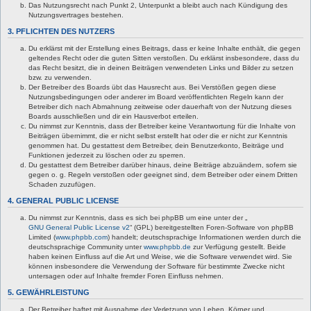
Das Nutzungsrecht nach Punkt 2, Unterpunkt a bleibt auch nach Kündigung des
Nutzungsvertrages bestehen.
3. PFLICHTEN DES NUTZERS
Du erklärst mit der Erstellung eines Beitrags, dass er keine Inhalte enthält, die gegen
geltendes Recht oder die guten Sitten verstoßen. Du erklärst insbesondere, dass du
das Recht besitzt, die in deinen Beiträgen verwendeten Links und Bilder zu setzen
bzw. zu verwenden.
Der Betreiber des Boards übt das Hausrecht aus. Bei Verstößen gegen diese
Nutzungsbedingungen oder anderer im Board veröffentlichten Regeln kann der
Betreiber dich nach Abmahnung zeitweise oder dauerhaft von der Nutzung dieses
Boards ausschließen und dir ein Hausverbot erteilen.
Du nimmst zur Kenntnis, dass der Betreiber keine Verantwortung für die Inhalte von
Beiträgen übernimmt, die er nicht selbst erstellt hat oder die er nicht zur Kenntnis
genommen hat. Du gestattest dem Betreiber, dein Benutzerkonto, Beiträge und
Funktionen jederzeit zu löschen oder zu sperren.
Du gestattest dem Betreiber darüber hinaus, deine Beiträge abzuändern, sofern sie
gegen o. g. Regeln verstoßen oder geeignet sind, dem Betreiber oder einem Dritten
Schaden zuzufügen.
4. GENERAL PUBLIC LICENSE
Du nimmst zur Kenntnis, dass es sich bei phpBB um eine unter der „
GNU General Public License v2
“ (GPL) bereitgestellten Foren-Software von phpBB
Limited (
www.phpbb.com
) handelt; deutschsprachige Informationen werden durch die
deutschsprachige Community unter
www.phpbb.de
zur Verfügung gestellt. Beide
haben keinen Einfluss auf die Art und Weise, wie die Software verwendet wird. Sie
können insbesondere die Verwendung der Software für bestimmte Zwecke nicht
untersagen oder auf Inhalte fremder Foren Einfluss nehmen.
5. GEWÄHRLEISTUNG
Der Betreiber haftet mit Ausnahme der Verletzung von Leben, Körper und