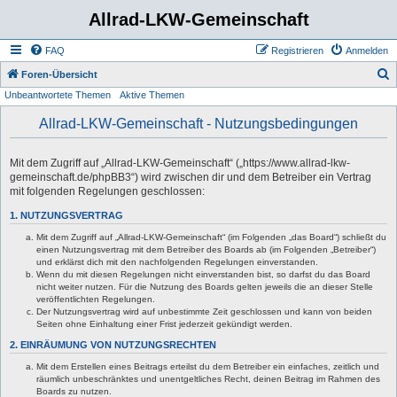
Allrad-LKW-Gemeinschaft
FAQ
Registrieren
Anmelden
S
Foren-Übersicht
Unbeantwortete Themen
Aktive Themen
u
c
Allrad-LKW-Gemeinschaft - Nutzungsbedingungen
h
e
Mit dem Zugriff auf „Allrad-LKW-Gemeinschaft“ („https://www.allrad-lkw-
gemeinschaft.de/phpBB3“) wird zwischen dir und dem Betreiber ein Vertrag
mit folgenden Regelungen geschlossen:
1. NUTZUNGSVERTRAG
Mit dem Zugriff auf „Allrad-LKW-Gemeinschaft“ (im Folgenden „das Board“) schließt du
einen Nutzungsvertrag mit dem Betreiber des Boards ab (im Folgenden „Betreiber“)
und erklärst dich mit den nachfolgenden Regelungen einverstanden.
Wenn du mit diesen Regelungen nicht einverstanden bist, so darfst du das Board
nicht weiter nutzen. Für die Nutzung des Boards gelten jeweils die an dieser Stelle
veröffentlichten Regelungen.
Der Nutzungsvertrag wird auf unbestimmte Zeit geschlossen und kann von beiden
Seiten ohne Einhaltung einer Frist jederzeit gekündigt werden.
2. EINRÄUMUNG VON NUTZUNGSRECHTEN
Mit dem Erstellen eines Beitrags erteilst du dem Betreiber ein einfaches, zeitlich und
räumlich unbeschränktes und unentgeltliches Recht, deinen Beitrag im Rahmen des
Boards zu nutzen.