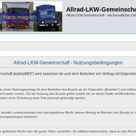
Allrad-LKW-Gemeinscha
Allrad-LKW-Gemeinschaft - mit freundlicher Un
Allrad-LKW-Gemeinschaft - Nutzungsbedingungen
einschaft.de/phpBB3“) wird zwischen dir und dem Betreiber ein Vertrag mit folgen
 du einen Nutzungsvertrag mit dem Betreiber des Boards ab (im Folgenden „Betreiber“) und erklä
ht weiter nutzen. Für die Nutzung des Boards gelten jeweils die an dieser Stelle veröffentlicht
iten ohne Einhaltung einer Frist jederzeit gekündigt werden.
 und räumlich unbeschränktes und unentgeltliches Recht, deinen Beitrag im Rahmen des Boards zu 
utzungsvertrages bestehen.
egen geltendes Recht oder die guten Sitten verstoßen. Du erklärst insbesondere, dass du das Rech