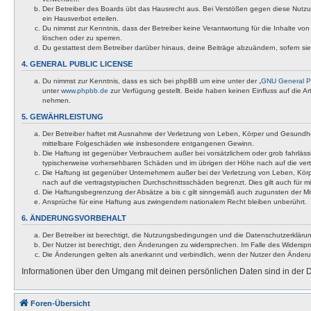
Der Betreiber des Boards übt das Hausrecht aus. Bei Verstößen gegen diese Nutzu
ein Hausverbot erteilen.
Du nimmst zur Kenntnis, dass der Betreiber keine Verantwortung für die Inhalte von 
löschen oder zu sperren.
Du gestattest dem Betreiber darüber hinaus, deine Beiträge abzuändern, sofern si
4. GENERAL PUBLIC LICENSE
Du nimmst zur Kenntnis, dass es sich bei phpBB um eine unter der „
GNU General Pu
unter
www.phpbb.de
zur Verfügung gestellt. Beide haben keinen Einfluss auf die A
nehmen.
5. GEWÄHRLEISTUNG
Der Betreiber haftet mit Ausnahme der Verletzung von Leben, Körper und Gesundheit u
mittelbare Folgeschäden wie insbesondere entgangenen Gewinn.
Die Haftung ist gegenüber Verbrauchern außer bei vorsätzlichem oder grob fahrläss
typischerweise vorhersehbaren Schäden und im übrigen der Höhe nach auf die vert
Die Haftung ist gegenüber Unternehmern außer bei der Verletzung von Leben, Körp
nach auf die vertragstypischen Durchschnittsschäden begrenzt. Dies gilt auch für
Die Haftungsbegrenzung der Absätze a bis c gilt sinngemäß auch zugunsten der Mita
Ansprüche für eine Haftung aus zwingendem nationalem Recht bleiben unberührt.
6. ÄNDERUNGSVORBEHALT
Der Betreiber ist berechtigt, die Nutzungsbedingungen und die Datenschutzerklärun
Der Nutzer ist berechtigt, den Änderungen zu widersprechen. Im Falle des Widerspr
Die Änderungen gelten als anerkannt und verbindlich, wenn der Nutzer den Änder
Informationen über den Umgang mit deinen persönlichen Daten sind in der D
Foren-Übersicht