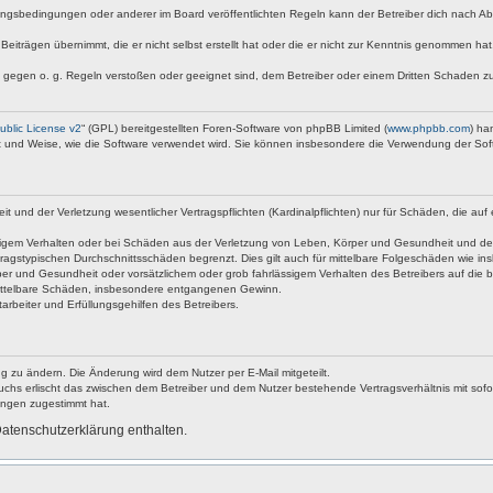
ngsbedingungen oder anderer im Board veröffentlichten Regeln kann der Betreiber dich nach A
Beiträgen übernimmt, die er nicht selbst erstellt hat oder die er nicht zur Kenntnis genommen ha
e gegen o. g. Regeln verstoßen oder geeignet sind, dem Betreiber oder einem Dritten Schaden z
blic License v2
“ (GPL) bereitgestellten Foren-Software von phpBB Limited (
www.phpbb.com
) ha
rt und Weise, wie die Software verwendet wird. Sie können insbesondere die Verwendung der Sof
nd der Verletzung wesentlicher Vertragspflichten (Kardinalpflichten) nur für Schäden, die auf ei
igem Verhalten oder bei Schäden aus der Verletzung von Leben, Körper und Gesundheit und der Ver
ragstypischen Durchschnittsschäden begrenzt. Dies gilt auch für mittelbare Folgeschäden wie 
er und Gesundheit oder vorsätzlichem oder grob fahrlässigem Verhalten des Betreibers auf die 
 mittelbare Schäden, insbesondere entgangenen Gewinn.
rbeiter und Erfüllungsgehilfen des Betreibers.
g zu ändern. Die Änderung wird dem Nutzer per E-Mail mitgeteilt.
uchs erlischt das zwischen dem Betreiber und dem Nutzer bestehende Vertragsverhältnis mit sofor
ungen zugestimmt hat.
atenschutzerklärung enthalten.