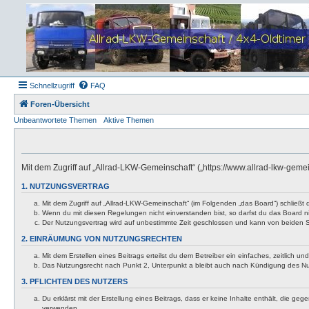
Schnellzugriff
FAQ
Foren-Übersicht
Unbeantwortete Themen
Aktive Themen
Mit dem Zugriff auf „Allrad-LKW-Gemeinschaft“ („https://www.allrad-lkw-gem
1. NUTZUNGSVERTRAG
Mit dem Zugriff auf „Allrad-LKW-Gemeinschaft“ (im Folgenden „das Board“) schließt
Wenn du mit diesen Regelungen nicht einverstanden bist, so darfst du das Board nic
Der Nutzungsvertrag wird auf unbestimmte Zeit geschlossen und kann von beiden Se
2. EINRÄUMUNG VON NUTZUNGSRECHTEN
Mit dem Erstellen eines Beitrags erteilst du dem Betreiber ein einfaches, zeitlich
Das Nutzungsrecht nach Punkt 2, Unterpunkt a bleibt auch nach Kündigung des N
3. PFLICHTEN DES NUTZERS
Du erklärst mit der Erstellung eines Beitrags, dass er keine Inhalte enthält, die g
verwenden.