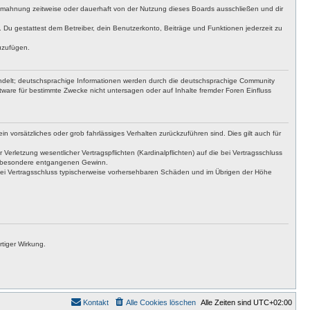
bmahnung zeitweise oder dauerhaft von der Nutzung dieses Boards ausschließen und dir
t. Du gestattest dem Betreiber, dein Benutzerkonto, Beiträge und Funktionen jederzeit zu
uzufügen.
ndelt; deutschsprachige Informationen werden durch die deutschsprachige Community
tware für bestimmte Zwecke nicht untersagen oder auf Inhalte fremder Foren Einfluss
n vorsätzliches oder grob fahrlässiges Verhalten zurückzuführen sind. Dies gilt auch für
letzung wesentlicher Vertragspflichten (Kardinalpflichten) auf die bei Vertragsschluss
insbesondere entgangenen Gewinn.
bei Vertragsschluss typischerweise vorhersehbaren Schäden und im Übrigen der Höhe
tiger Wirkung.
Kontakt
Alle Cookies löschen
Alle Zeiten sind
UTC+02:00