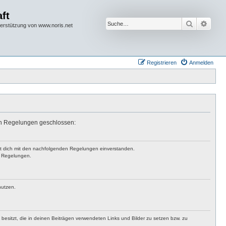
ft
Suche
Erwei
terstützung von www.noris.net
Registrieren
Anmelden
den Regelungen geschlossen:
rst dich mit den nachfolgenden Regelungen einverstanden.
en Regelungen.
nutzen.
t besitzt, die in deinen Beiträgen verwendeten Links und Bilder zu setzen bzw. zu