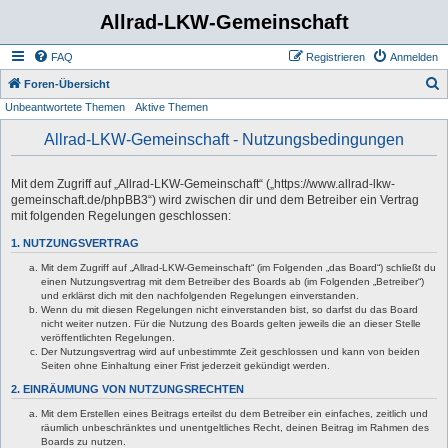
Allrad-LKW-Gemeinschaft
FAQ
Registrieren
Anmelden
S
Foren-Übersicht
Unbeantwortete Themen
Aktive Themen
u
c
Allrad-LKW-Gemeinschaft - Nutzungsbedingungen
h
e
Mit dem Zugriff auf „Allrad-LKW-Gemeinschaft“ („https://www.allrad-lkw-
gemeinschaft.de/phpBB3“) wird zwischen dir und dem Betreiber ein Vertrag
mit folgenden Regelungen geschlossen:
1. NUTZUNGSVERTRAG
Mit dem Zugriff auf „Allrad-LKW-Gemeinschaft“ (im Folgenden „das Board“) schließt du
einen Nutzungsvertrag mit dem Betreiber des Boards ab (im Folgenden „Betreiber“)
und erklärst dich mit den nachfolgenden Regelungen einverstanden.
Wenn du mit diesen Regelungen nicht einverstanden bist, so darfst du das Board
nicht weiter nutzen. Für die Nutzung des Boards gelten jeweils die an dieser Stelle
veröffentlichten Regelungen.
Der Nutzungsvertrag wird auf unbestimmte Zeit geschlossen und kann von beiden
Seiten ohne Einhaltung einer Frist jederzeit gekündigt werden.
2. EINRÄUMUNG VON NUTZUNGSRECHTEN
Mit dem Erstellen eines Beitrags erteilst du dem Betreiber ein einfaches, zeitlich und
räumlich unbeschränktes und unentgeltliches Recht, deinen Beitrag im Rahmen des
Boards zu nutzen.