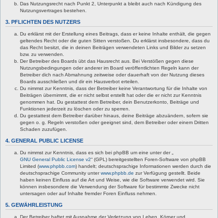
Das Nutzungsrecht nach Punkt 2, Unterpunkt a bleibt auch nach Kündigung des
Nutzungsvertrages bestehen.
3. PFLICHTEN DES NUTZERS
Du erklärst mit der Erstellung eines Beitrags, dass er keine Inhalte enthält, die gegen
geltendes Recht oder die guten Sitten verstoßen. Du erklärst insbesondere, dass du
das Recht besitzt, die in deinen Beiträgen verwendeten Links und Bilder zu setzen
bzw. zu verwenden.
Der Betreiber des Boards übt das Hausrecht aus. Bei Verstößen gegen diese
Nutzungsbedingungen oder anderer im Board veröffentlichten Regeln kann der
Betreiber dich nach Abmahnung zeitweise oder dauerhaft von der Nutzung dieses
Boards ausschließen und dir ein Hausverbot erteilen.
Du nimmst zur Kenntnis, dass der Betreiber keine Verantwortung für die Inhalte von
Beiträgen übernimmt, die er nicht selbst erstellt hat oder die er nicht zur Kenntnis
genommen hat. Du gestattest dem Betreiber, dein Benutzerkonto, Beiträge und
Funktionen jederzeit zu löschen oder zu sperren.
Du gestattest dem Betreiber darüber hinaus, deine Beiträge abzuändern, sofern sie
gegen o. g. Regeln verstoßen oder geeignet sind, dem Betreiber oder einem Dritten
Schaden zuzufügen.
4. GENERAL PUBLIC LICENSE
Du nimmst zur Kenntnis, dass es sich bei phpBB um eine unter der „
GNU General Public License v2
“ (GPL) bereitgestellten Foren-Software von phpBB
Limited (
www.phpbb.com
) handelt; deutschsprachige Informationen werden durch die
deutschsprachige Community unter
www.phpbb.de
zur Verfügung gestellt. Beide
haben keinen Einfluss auf die Art und Weise, wie die Software verwendet wird. Sie
können insbesondere die Verwendung der Software für bestimmte Zwecke nicht
untersagen oder auf Inhalte fremder Foren Einfluss nehmen.
5. GEWÄHRLEISTUNG
Der Betreiber haftet mit Ausnahme der Verletzung von Leben, Körper und