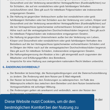
Gesundheit und der Verletzung wesentlicher Vertragspflichten (Kardinalpflichten) nur
für Schäden, die auf ein vorsätzliches oder grob fahrlässiges Verhalten
zurückzuführen sind. Dies gilt auch für mittelbare Folgeschäden wie insbesondere
entgangenen Gewinn.
Die Haftung ist gegenüber Verbrauchern außer bei vorsätzlichem oder grob
fahrlässigem Verhalten oder bei Schäden aus der Verletzung von Leben, Körper und
Gesundheit und der Verletzung wesentlicher Vertragspflichten (Kardinalpflichten) auf
die bei Vertragsschluss typischerweise vorhersehbaren Schäden und im übrigen der
Höhe nach auf die vertragstypischen Durchschnittsschäden begrenzt. Dies gilt auch
für mittelbare Folgeschäden wie insbesondere entgangenen Gewinn.
Die Haftung ist gegenüber Unternehmern außer bei der Verletzung von Leben,
Körper und Gesundheit oder vorsätzlichem oder grob fahrlässigem Verhalten des
Betreibers auf die bei Vertragsschluss typischerweise vorhersehbaren Schäden und
im Übrigen der Höhe nach auf die vertragstypischen Durchschnittsschäden begrenzt.
Dies gilt auch für mittelbare Schäden, insbesondere entgangenen Gewinn.
Die Haftungsbegrenzung der Absätze a bis c gilt sinngemäß auch zugunsten der
Mitarbeiter und Erfüllungsgehilfen des Betreibers.
Ansprüche für eine Haftung aus zwingendem nationalem Recht bleiben unberührt.
6. ÄNDERUNGSVORBEHALT
Der Betreiber ist berechtigt, die Nutzungsbedingungen und die Datenschutzerklärung
zu ändern. Die Änderung wird dem Nutzer per E-Mail mitgeteilt.
Der Nutzer ist berechtigt, den Änderungen zu widersprechen. Im Falle des
Widerspruchs erlischt das zwischen dem Betreiber und dem Nutzer bestehende
Vertragsverhältnis mit sofortiger Wirkung.
Die Änderungen gelten als anerkannt und verbindlich, wenn der Nutzer den
Änderungen zugestimmt hat.
Informationen über den Umgang mit deinen persönlichen Daten sind in der
Diese Website nutzt Cookies, um dir den
Datenschutzerklärung enthalten.
bestmöglichen Komfort bei der Nutzung zu