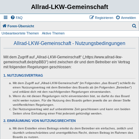
Allrad-LKW-Gemeinschaft
FAQ
Registrieren
Anmelden
S
Foren-Übersicht
Unbeantwortete Themen
Aktive Themen
u
c
Allrad-LKW-Gemeinschaft - Nutzungsbedingungen
h
e
Mit dem Zugriff auf „Allrad-LKW-Gemeinschaft“ („https://www.allrad-lkw-
gemeinschaft.de/phpBB3“) wird zwischen dir und dem Betreiber ein Vertrag
mit folgenden Regelungen geschlossen:
1. NUTZUNGSVERTRAG
Mit dem Zugriff auf „Allrad-LKW-Gemeinschaft“ (im Folgenden „das Board“) schließt du
einen Nutzungsvertrag mit dem Betreiber des Boards ab (im Folgenden „Betreiber“)
und erklärst dich mit den nachfolgenden Regelungen einverstanden.
Wenn du mit diesen Regelungen nicht einverstanden bist, so darfst du das Board
nicht weiter nutzen. Für die Nutzung des Boards gelten jeweils die an dieser Stelle
veröffentlichten Regelungen.
Der Nutzungsvertrag wird auf unbestimmte Zeit geschlossen und kann von beiden
Seiten ohne Einhaltung einer Frist jederzeit gekündigt werden.
2. EINRÄUMUNG VON NUTZUNGSRECHTEN
Mit dem Erstellen eines Beitrags erteilst du dem Betreiber ein einfaches, zeitlich und
räumlich unbeschränktes und unentgeltliches Recht, deinen Beitrag im Rahmen des
Boards zu nutzen.