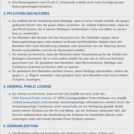
Das Nutzungsrecht nach Punkt 2, Unterpunkt a bleibt auch nach Kündigung des
Nutzungsvertrages bestehen.
3. PFLICHTEN DES NUTZERS
Du erklärst mit der Erstellung eines Beitrags, dass er keine Inhalte enthält, die gegen
geltendes Recht oder die guten Sitten verstoßen. Du erklärst insbesondere, dass du
das Recht besitzt, die in deinen Beiträgen verwendeten Links und Bilder zu setzen
bzw. zu verwenden.
Der Betreiber des Boards übt das Hausrecht aus. Bei Verstößen gegen diese
Nutzungsbedingungen oder anderer im Board veröffentlichten Regeln kann der
Betreiber dich nach Abmahnung zeitweise oder dauerhaft von der Nutzung dieses
Boards ausschließen und dir ein Hausverbot erteilen.
Du nimmst zur Kenntnis, dass der Betreiber keine Verantwortung für die Inhalte von
Beiträgen übernimmt, die er nicht selbst erstellt hat oder die er nicht zur Kenntnis
genommen hat. Du gestattest dem Betreiber, dein Benutzerkonto, Beiträge und
Funktionen jederzeit zu löschen oder zu sperren.
Du gestattest dem Betreiber darüber hinaus, deine Beiträge abzuändern, sofern sie
gegen o. g. Regeln verstoßen oder geeignet sind, dem Betreiber oder einem Dritten
Schaden zuzufügen.
4. GENERAL PUBLIC LICENSE
Du nimmst zur Kenntnis, dass es sich bei phpBB um eine unter der „
GNU General Public License v2
“ (GPL) bereitgestellten Foren-Software von phpBB
Limited (
www.phpbb.com
) handelt; deutschsprachige Informationen werden durch die
deutschsprachige Community unter
www.phpbb.de
zur Verfügung gestellt. Beide
haben keinen Einfluss auf die Art und Weise, wie die Software verwendet wird. Sie
können insbesondere die Verwendung der Software für bestimmte Zwecke nicht
untersagen oder auf Inhalte fremder Foren Einfluss nehmen.
5. GEWÄHRLEISTUNG
Der Betreiber haftet mit Ausnahme der Verletzung von Leben, Körper und