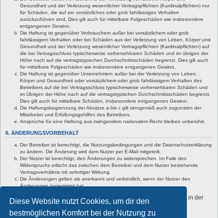
Gesundheit und der Verletzung wesentlicher Vertragspflichten (Kardinalpflichten) nur
für Schäden, die auf ein vorsätzliches oder grob fahrlässiges Verhalten
zurückzuführen sind. Dies gilt auch für mittelbare Folgeschäden wie insbesondere
entgangenen Gewinn.
Die Haftung ist gegenüber Verbrauchern außer bei vorsätzlichem oder grob
fahrlässigem Verhalten oder bei Schäden aus der Verletzung von Leben, Körper und
Gesundheit und der Verletzung wesentlicher Vertragspflichten (Kardinalpflichten) auf
die bei Vertragsschluss typischerweise vorhersehbaren Schäden und im übrigen der
Höhe nach auf die vertragstypischen Durchschnittsschäden begrenzt. Dies gilt auch
für mittelbare Folgeschäden wie insbesondere entgangenen Gewinn.
Die Haftung ist gegenüber Unternehmern außer bei der Verletzung von Leben,
Körper und Gesundheit oder vorsätzlichem oder grob fahrlässigem Verhalten des
Betreibers auf die bei Vertragsschluss typischerweise vorhersehbaren Schäden und
im Übrigen der Höhe nach auf die vertragstypischen Durchschnittsschäden begrenzt.
Dies gilt auch für mittelbare Schäden, insbesondere entgangenen Gewinn.
Die Haftungsbegrenzung der Absätze a bis c gilt sinngemäß auch zugunsten der
Mitarbeiter und Erfüllungsgehilfen des Betreibers.
Ansprüche für eine Haftung aus zwingendem nationalem Recht bleiben unberührt.
6. ÄNDERUNGSVORBEHALT
Der Betreiber ist berechtigt, die Nutzungsbedingungen und die Datenschutzerklärung
zu ändern. Die Änderung wird dem Nutzer per E-Mail mitgeteilt.
Der Nutzer ist berechtigt, den Änderungen zu widersprechen. Im Falle des
Widerspruchs erlischt das zwischen dem Betreiber und dem Nutzer bestehende
Vertragsverhältnis mit sofortiger Wirkung.
Die Änderungen gelten als anerkannt und verbindlich, wenn der Nutzer den
Änderungen zugestimmt hat.
Informationen über den Umgang mit deinen persönlichen Daten sind in der
Diese Website nutzt Cookies, um dir den
Datenschutzerklärung enthalten.
bestmöglichen Komfort bei der Nutzung zu