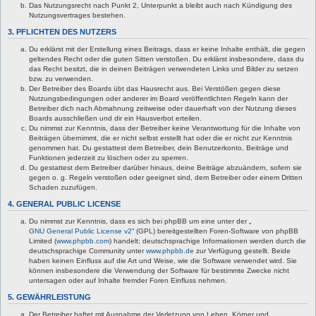
Das Nutzungsrecht nach Punkt 2, Unterpunkt a bleibt auch nach Kündigung des
Nutzungsvertrages bestehen.
3. PFLICHTEN DES NUTZERS
Du erklärst mit der Erstellung eines Beitrags, dass er keine Inhalte enthält, die gegen
geltendes Recht oder die guten Sitten verstoßen. Du erklärst insbesondere, dass du
das Recht besitzt, die in deinen Beiträgen verwendeten Links und Bilder zu setzen
bzw. zu verwenden.
Der Betreiber des Boards übt das Hausrecht aus. Bei Verstößen gegen diese
Nutzungsbedingungen oder anderer im Board veröffentlichten Regeln kann der
Betreiber dich nach Abmahnung zeitweise oder dauerhaft von der Nutzung dieses
Boards ausschließen und dir ein Hausverbot erteilen.
Du nimmst zur Kenntnis, dass der Betreiber keine Verantwortung für die Inhalte von
Beiträgen übernimmt, die er nicht selbst erstellt hat oder die er nicht zur Kenntnis
genommen hat. Du gestattest dem Betreiber, dein Benutzerkonto, Beiträge und
Funktionen jederzeit zu löschen oder zu sperren.
Du gestattest dem Betreiber darüber hinaus, deine Beiträge abzuändern, sofern sie
gegen o. g. Regeln verstoßen oder geeignet sind, dem Betreiber oder einem Dritten
Schaden zuzufügen.
4. GENERAL PUBLIC LICENSE
Du nimmst zur Kenntnis, dass es sich bei phpBB um eine unter der „
GNU General Public License v2
“ (GPL) bereitgestellten Foren-Software von phpBB
Limited (
www.phpbb.com
) handelt; deutschsprachige Informationen werden durch die
deutschsprachige Community unter
www.phpbb.de
zur Verfügung gestellt. Beide
haben keinen Einfluss auf die Art und Weise, wie die Software verwendet wird. Sie
können insbesondere die Verwendung der Software für bestimmte Zwecke nicht
untersagen oder auf Inhalte fremder Foren Einfluss nehmen.
5. GEWÄHRLEISTUNG
Der Betreiber haftet mit Ausnahme der Verletzung von Leben, Körper und