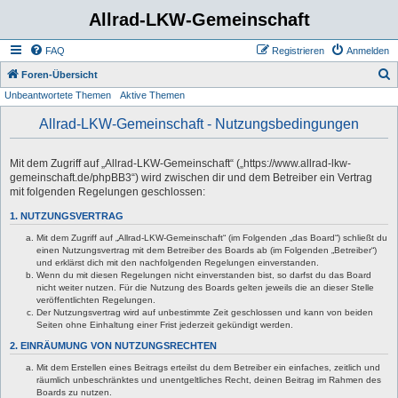
Allrad-LKW-Gemeinschaft
FAQ
Registrieren
Anmelden
S
Foren-Übersicht
Unbeantwortete Themen
Aktive Themen
u
c
Allrad-LKW-Gemeinschaft - Nutzungsbedingungen
h
e
Mit dem Zugriff auf „Allrad-LKW-Gemeinschaft“ („https://www.allrad-lkw-
gemeinschaft.de/phpBB3“) wird zwischen dir und dem Betreiber ein Vertrag
mit folgenden Regelungen geschlossen:
1. NUTZUNGSVERTRAG
Mit dem Zugriff auf „Allrad-LKW-Gemeinschaft“ (im Folgenden „das Board“) schließt du
einen Nutzungsvertrag mit dem Betreiber des Boards ab (im Folgenden „Betreiber“)
und erklärst dich mit den nachfolgenden Regelungen einverstanden.
Wenn du mit diesen Regelungen nicht einverstanden bist, so darfst du das Board
nicht weiter nutzen. Für die Nutzung des Boards gelten jeweils die an dieser Stelle
veröffentlichten Regelungen.
Der Nutzungsvertrag wird auf unbestimmte Zeit geschlossen und kann von beiden
Seiten ohne Einhaltung einer Frist jederzeit gekündigt werden.
2. EINRÄUMUNG VON NUTZUNGSRECHTEN
Mit dem Erstellen eines Beitrags erteilst du dem Betreiber ein einfaches, zeitlich und
räumlich unbeschränktes und unentgeltliches Recht, deinen Beitrag im Rahmen des
Boards zu nutzen.