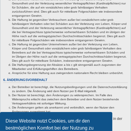
Gesundheit und der Verletzung wesentlicher Vertragspflichten (Kardinalpflichten) nur
für Schäden, die auf ein vorsätzliches oder grob fahrlässiges Verhalten
zurückzuführen sind. Dies gilt auch für mittelbare Folgeschäden wie insbesondere
entgangenen Gewinn.
Die Haftung ist gegenüber Verbrauchern außer bei vorsätzlichem oder grob
fahrlässigem Verhalten oder bei Schäden aus der Verletzung von Leben, Körper und
Gesundheit und der Verletzung wesentlicher Vertragspflichten (Kardinalpflichten) auf
die bei Vertragsschluss typischerweise vorhersehbaren Schäden und im übrigen der
Höhe nach auf die vertragstypischen Durchschnittsschäden begrenzt. Dies gilt auch
für mittelbare Folgeschäden wie insbesondere entgangenen Gewinn.
Die Haftung ist gegenüber Unternehmern außer bei der Verletzung von Leben,
Körper und Gesundheit oder vorsätzlichem oder grob fahrlässigem Verhalten des
Betreibers auf die bei Vertragsschluss typischerweise vorhersehbaren Schäden und
im Übrigen der Höhe nach auf die vertragstypischen Durchschnittsschäden begrenzt.
Dies gilt auch für mittelbare Schäden, insbesondere entgangenen Gewinn.
Die Haftungsbegrenzung der Absätze a bis c gilt sinngemäß auch zugunsten der
Mitarbeiter und Erfüllungsgehilfen des Betreibers.
Ansprüche für eine Haftung aus zwingendem nationalem Recht bleiben unberührt.
6. ÄNDERUNGSVORBEHALT
Der Betreiber ist berechtigt, die Nutzungsbedingungen und die Datenschutzerklärung
zu ändern. Die Änderung wird dem Nutzer per E-Mail mitgeteilt.
Der Nutzer ist berechtigt, den Änderungen zu widersprechen. Im Falle des
Widerspruchs erlischt das zwischen dem Betreiber und dem Nutzer bestehende
Vertragsverhältnis mit sofortiger Wirkung.
Die Änderungen gelten als anerkannt und verbindlich, wenn der Nutzer den
Änderungen zugestimmt hat.
Informationen über den Umgang mit deinen persönlichen Daten sind in der
Diese Website nutzt Cookies, um dir den
Datenschutzerklärung enthalten.
bestmöglichen Komfort bei der Nutzung zu