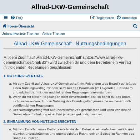
Allrad-LKW-Gemeinschaft
FAQ
Registrieren
Anmelden
S
Foren-Übersicht
Unbeantwortete Themen
Aktive Themen
u
c
Allrad-LKW-Gemeinschaft - Nutzungsbedingungen
h
e
Mit dem Zugriff auf „Allrad-LKW-Gemeinschaft“ („https://www.allrad-lkw-
gemeinschaft.de/phpBB3“) wird zwischen dir und dem Betreiber ein Vertrag
mit folgenden Regelungen geschlossen:
1. NUTZUNGSVERTRAG
Mit dem Zugriff auf „Allrad-LKW-Gemeinschaft“ (im Folgenden „das Board“) schließt du
einen Nutzungsvertrag mit dem Betreiber des Boards ab (im Folgenden „Betreiber“)
und erklärst dich mit den nachfolgenden Regelungen einverstanden.
Wenn du mit diesen Regelungen nicht einverstanden bist, so darfst du das Board
nicht weiter nutzen. Für die Nutzung des Boards gelten jeweils die an dieser Stelle
veröffentlichten Regelungen.
Der Nutzungsvertrag wird auf unbestimmte Zeit geschlossen und kann von beiden
Seiten ohne Einhaltung einer Frist jederzeit gekündigt werden.
2. EINRÄUMUNG VON NUTZUNGSRECHTEN
Mit dem Erstellen eines Beitrags erteilst du dem Betreiber ein einfaches, zeitlich und
räumlich unbeschränktes und unentgeltliches Recht, deinen Beitrag im Rahmen des
Boards zu nutzen.