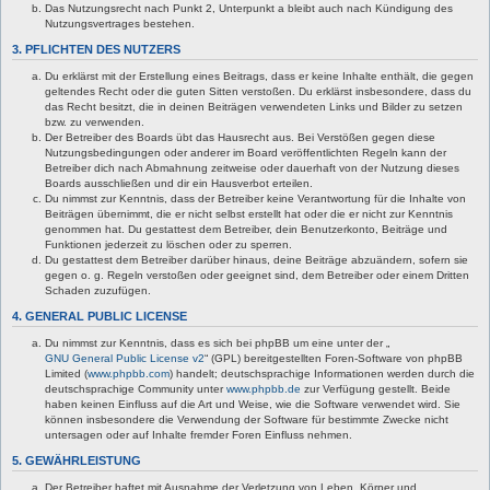
Das Nutzungsrecht nach Punkt 2, Unterpunkt a bleibt auch nach Kündigung des
Nutzungsvertrages bestehen.
3. PFLICHTEN DES NUTZERS
Du erklärst mit der Erstellung eines Beitrags, dass er keine Inhalte enthält, die gegen
geltendes Recht oder die guten Sitten verstoßen. Du erklärst insbesondere, dass du
das Recht besitzt, die in deinen Beiträgen verwendeten Links und Bilder zu setzen
bzw. zu verwenden.
Der Betreiber des Boards übt das Hausrecht aus. Bei Verstößen gegen diese
Nutzungsbedingungen oder anderer im Board veröffentlichten Regeln kann der
Betreiber dich nach Abmahnung zeitweise oder dauerhaft von der Nutzung dieses
Boards ausschließen und dir ein Hausverbot erteilen.
Du nimmst zur Kenntnis, dass der Betreiber keine Verantwortung für die Inhalte von
Beiträgen übernimmt, die er nicht selbst erstellt hat oder die er nicht zur Kenntnis
genommen hat. Du gestattest dem Betreiber, dein Benutzerkonto, Beiträge und
Funktionen jederzeit zu löschen oder zu sperren.
Du gestattest dem Betreiber darüber hinaus, deine Beiträge abzuändern, sofern sie
gegen o. g. Regeln verstoßen oder geeignet sind, dem Betreiber oder einem Dritten
Schaden zuzufügen.
4. GENERAL PUBLIC LICENSE
Du nimmst zur Kenntnis, dass es sich bei phpBB um eine unter der „
GNU General Public License v2
“ (GPL) bereitgestellten Foren-Software von phpBB
Limited (
www.phpbb.com
) handelt; deutschsprachige Informationen werden durch die
deutschsprachige Community unter
www.phpbb.de
zur Verfügung gestellt. Beide
haben keinen Einfluss auf die Art und Weise, wie die Software verwendet wird. Sie
können insbesondere die Verwendung der Software für bestimmte Zwecke nicht
untersagen oder auf Inhalte fremder Foren Einfluss nehmen.
5. GEWÄHRLEISTUNG
Der Betreiber haftet mit Ausnahme der Verletzung von Leben, Körper und