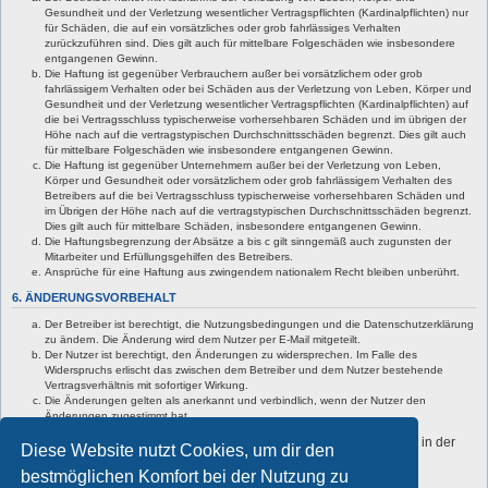
Gesundheit und der Verletzung wesentlicher Vertragspflichten (Kardinalpflichten) nur
für Schäden, die auf ein vorsätzliches oder grob fahrlässiges Verhalten
zurückzuführen sind. Dies gilt auch für mittelbare Folgeschäden wie insbesondere
entgangenen Gewinn.
Die Haftung ist gegenüber Verbrauchern außer bei vorsätzlichem oder grob
fahrlässigem Verhalten oder bei Schäden aus der Verletzung von Leben, Körper und
Gesundheit und der Verletzung wesentlicher Vertragspflichten (Kardinalpflichten) auf
die bei Vertragsschluss typischerweise vorhersehbaren Schäden und im übrigen der
Höhe nach auf die vertragstypischen Durchschnittsschäden begrenzt. Dies gilt auch
für mittelbare Folgeschäden wie insbesondere entgangenen Gewinn.
Die Haftung ist gegenüber Unternehmern außer bei der Verletzung von Leben,
Körper und Gesundheit oder vorsätzlichem oder grob fahrlässigem Verhalten des
Betreibers auf die bei Vertragsschluss typischerweise vorhersehbaren Schäden und
im Übrigen der Höhe nach auf die vertragstypischen Durchschnittsschäden begrenzt.
Dies gilt auch für mittelbare Schäden, insbesondere entgangenen Gewinn.
Die Haftungsbegrenzung der Absätze a bis c gilt sinngemäß auch zugunsten der
Mitarbeiter und Erfüllungsgehilfen des Betreibers.
Ansprüche für eine Haftung aus zwingendem nationalem Recht bleiben unberührt.
6. ÄNDERUNGSVORBEHALT
Der Betreiber ist berechtigt, die Nutzungsbedingungen und die Datenschutzerklärung
zu ändern. Die Änderung wird dem Nutzer per E-Mail mitgeteilt.
Der Nutzer ist berechtigt, den Änderungen zu widersprechen. Im Falle des
Widerspruchs erlischt das zwischen dem Betreiber und dem Nutzer bestehende
Vertragsverhältnis mit sofortiger Wirkung.
Die Änderungen gelten als anerkannt und verbindlich, wenn der Nutzer den
Änderungen zugestimmt hat.
Informationen über den Umgang mit deinen persönlichen Daten sind in der
Diese Website nutzt Cookies, um dir den
Datenschutzerklärung enthalten.
bestmöglichen Komfort bei der Nutzung zu