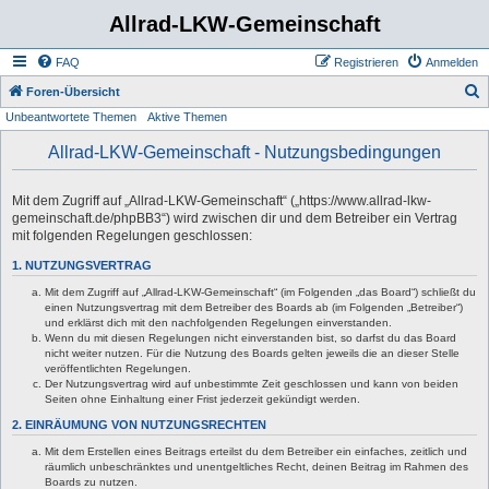
Allrad-LKW-Gemeinschaft
FAQ
Registrieren
Anmelden
S
Foren-Übersicht
Unbeantwortete Themen
Aktive Themen
u
c
Allrad-LKW-Gemeinschaft - Nutzungsbedingungen
h
e
Mit dem Zugriff auf „Allrad-LKW-Gemeinschaft“ („https://www.allrad-lkw-
gemeinschaft.de/phpBB3“) wird zwischen dir und dem Betreiber ein Vertrag
mit folgenden Regelungen geschlossen:
1. NUTZUNGSVERTRAG
Mit dem Zugriff auf „Allrad-LKW-Gemeinschaft“ (im Folgenden „das Board“) schließt du
einen Nutzungsvertrag mit dem Betreiber des Boards ab (im Folgenden „Betreiber“)
und erklärst dich mit den nachfolgenden Regelungen einverstanden.
Wenn du mit diesen Regelungen nicht einverstanden bist, so darfst du das Board
nicht weiter nutzen. Für die Nutzung des Boards gelten jeweils die an dieser Stelle
veröffentlichten Regelungen.
Der Nutzungsvertrag wird auf unbestimmte Zeit geschlossen und kann von beiden
Seiten ohne Einhaltung einer Frist jederzeit gekündigt werden.
2. EINRÄUMUNG VON NUTZUNGSRECHTEN
Mit dem Erstellen eines Beitrags erteilst du dem Betreiber ein einfaches, zeitlich und
räumlich unbeschränktes und unentgeltliches Recht, deinen Beitrag im Rahmen des
Boards zu nutzen.