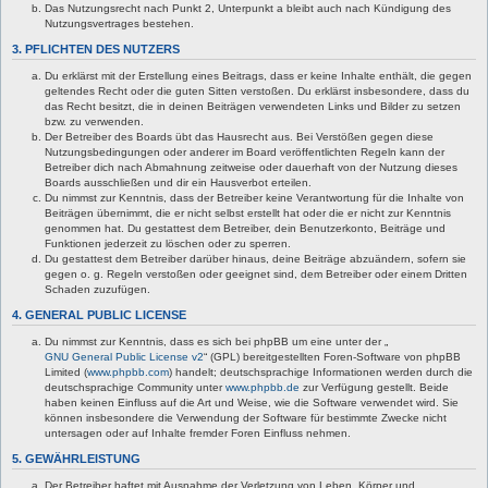
Das Nutzungsrecht nach Punkt 2, Unterpunkt a bleibt auch nach Kündigung des
Nutzungsvertrages bestehen.
3. PFLICHTEN DES NUTZERS
Du erklärst mit der Erstellung eines Beitrags, dass er keine Inhalte enthält, die gegen
geltendes Recht oder die guten Sitten verstoßen. Du erklärst insbesondere, dass du
das Recht besitzt, die in deinen Beiträgen verwendeten Links und Bilder zu setzen
bzw. zu verwenden.
Der Betreiber des Boards übt das Hausrecht aus. Bei Verstößen gegen diese
Nutzungsbedingungen oder anderer im Board veröffentlichten Regeln kann der
Betreiber dich nach Abmahnung zeitweise oder dauerhaft von der Nutzung dieses
Boards ausschließen und dir ein Hausverbot erteilen.
Du nimmst zur Kenntnis, dass der Betreiber keine Verantwortung für die Inhalte von
Beiträgen übernimmt, die er nicht selbst erstellt hat oder die er nicht zur Kenntnis
genommen hat. Du gestattest dem Betreiber, dein Benutzerkonto, Beiträge und
Funktionen jederzeit zu löschen oder zu sperren.
Du gestattest dem Betreiber darüber hinaus, deine Beiträge abzuändern, sofern sie
gegen o. g. Regeln verstoßen oder geeignet sind, dem Betreiber oder einem Dritten
Schaden zuzufügen.
4. GENERAL PUBLIC LICENSE
Du nimmst zur Kenntnis, dass es sich bei phpBB um eine unter der „
GNU General Public License v2
“ (GPL) bereitgestellten Foren-Software von phpBB
Limited (
www.phpbb.com
) handelt; deutschsprachige Informationen werden durch die
deutschsprachige Community unter
www.phpbb.de
zur Verfügung gestellt. Beide
haben keinen Einfluss auf die Art und Weise, wie die Software verwendet wird. Sie
können insbesondere die Verwendung der Software für bestimmte Zwecke nicht
untersagen oder auf Inhalte fremder Foren Einfluss nehmen.
5. GEWÄHRLEISTUNG
Der Betreiber haftet mit Ausnahme der Verletzung von Leben, Körper und