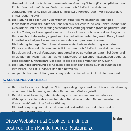
Gesundheit und der Verletzung wesentlicher Vertragspflichten (Kardinalpflichten) nur
für Schäden, die auf ein vorsätzliches oder grob fahrlässiges Verhalten
zurückzuführen sind. Dies gilt auch für mittelbare Folgeschäden wie insbesondere
entgangenen Gewinn.
Die Haftung ist gegenüber Verbrauchern außer bei vorsätzlichem oder grob
fahrlässigem Verhalten oder bei Schäden aus der Verletzung von Leben, Körper und
Gesundheit und der Verletzung wesentlicher Vertragspflichten (Kardinalpflichten) auf
die bei Vertragsschluss typischerweise vorhersehbaren Schäden und im übrigen der
Höhe nach auf die vertragstypischen Durchschnittsschäden begrenzt. Dies gilt auch
für mittelbare Folgeschäden wie insbesondere entgangenen Gewinn.
Die Haftung ist gegenüber Unternehmern außer bei der Verletzung von Leben,
Körper und Gesundheit oder vorsätzlichem oder grob fahrlässigem Verhalten des
Betreibers auf die bei Vertragsschluss typischerweise vorhersehbaren Schäden und
im Übrigen der Höhe nach auf die vertragstypischen Durchschnittsschäden begrenzt.
Dies gilt auch für mittelbare Schäden, insbesondere entgangenen Gewinn.
Die Haftungsbegrenzung der Absätze a bis c gilt sinngemäß auch zugunsten der
Mitarbeiter und Erfüllungsgehilfen des Betreibers.
Ansprüche für eine Haftung aus zwingendem nationalem Recht bleiben unberührt.
6. ÄNDERUNGSVORBEHALT
Der Betreiber ist berechtigt, die Nutzungsbedingungen und die Datenschutzerklärung
zu ändern. Die Änderung wird dem Nutzer per E-Mail mitgeteilt.
Der Nutzer ist berechtigt, den Änderungen zu widersprechen. Im Falle des
Widerspruchs erlischt das zwischen dem Betreiber und dem Nutzer bestehende
Vertragsverhältnis mit sofortiger Wirkung.
Die Änderungen gelten als anerkannt und verbindlich, wenn der Nutzer den
Änderungen zugestimmt hat.
Informationen über den Umgang mit deinen persönlichen Daten sind in der
Diese Website nutzt Cookies, um dir den
Datenschutzerklärung enthalten.
bestmöglichen Komfort bei der Nutzung zu