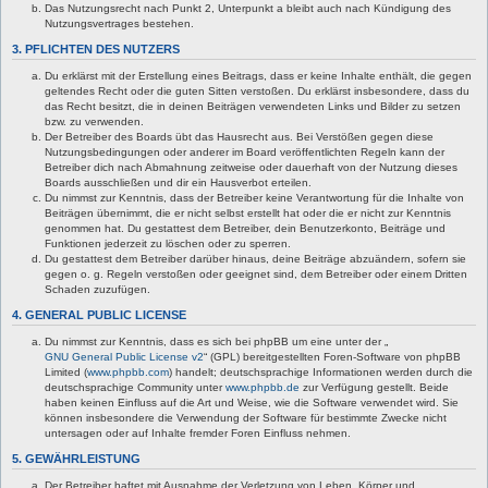
Das Nutzungsrecht nach Punkt 2, Unterpunkt a bleibt auch nach Kündigung des
Nutzungsvertrages bestehen.
3. PFLICHTEN DES NUTZERS
Du erklärst mit der Erstellung eines Beitrags, dass er keine Inhalte enthält, die gegen
geltendes Recht oder die guten Sitten verstoßen. Du erklärst insbesondere, dass du
das Recht besitzt, die in deinen Beiträgen verwendeten Links und Bilder zu setzen
bzw. zu verwenden.
Der Betreiber des Boards übt das Hausrecht aus. Bei Verstößen gegen diese
Nutzungsbedingungen oder anderer im Board veröffentlichten Regeln kann der
Betreiber dich nach Abmahnung zeitweise oder dauerhaft von der Nutzung dieses
Boards ausschließen und dir ein Hausverbot erteilen.
Du nimmst zur Kenntnis, dass der Betreiber keine Verantwortung für die Inhalte von
Beiträgen übernimmt, die er nicht selbst erstellt hat oder die er nicht zur Kenntnis
genommen hat. Du gestattest dem Betreiber, dein Benutzerkonto, Beiträge und
Funktionen jederzeit zu löschen oder zu sperren.
Du gestattest dem Betreiber darüber hinaus, deine Beiträge abzuändern, sofern sie
gegen o. g. Regeln verstoßen oder geeignet sind, dem Betreiber oder einem Dritten
Schaden zuzufügen.
4. GENERAL PUBLIC LICENSE
Du nimmst zur Kenntnis, dass es sich bei phpBB um eine unter der „
GNU General Public License v2
“ (GPL) bereitgestellten Foren-Software von phpBB
Limited (
www.phpbb.com
) handelt; deutschsprachige Informationen werden durch die
deutschsprachige Community unter
www.phpbb.de
zur Verfügung gestellt. Beide
haben keinen Einfluss auf die Art und Weise, wie die Software verwendet wird. Sie
können insbesondere die Verwendung der Software für bestimmte Zwecke nicht
untersagen oder auf Inhalte fremder Foren Einfluss nehmen.
5. GEWÄHRLEISTUNG
Der Betreiber haftet mit Ausnahme der Verletzung von Leben, Körper und