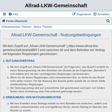
Allrad-LKW-Gemeinschaft
FAQ
Registrieren
Anmelden
S
Foren-Übersicht
Unbeantwortete Themen
Aktive Themen
u
c
Allrad-LKW-Gemeinschaft - Nutzungsbedingungen
h
e
Mit dem Zugriff auf „Allrad-LKW-Gemeinschaft“ („https://www.allrad-lkw-
gemeinschaft.de/phpBB3“) wird zwischen dir und dem Betreiber ein Vertrag
mit folgenden Regelungen geschlossen:
1. NUTZUNGSVERTRAG
Mit dem Zugriff auf „Allrad-LKW-Gemeinschaft“ (im Folgenden „das Board“) schließt du
einen Nutzungsvertrag mit dem Betreiber des Boards ab (im Folgenden „Betreiber“)
und erklärst dich mit den nachfolgenden Regelungen einverstanden.
Wenn du mit diesen Regelungen nicht einverstanden bist, so darfst du das Board
nicht weiter nutzen. Für die Nutzung des Boards gelten jeweils die an dieser Stelle
veröffentlichten Regelungen.
Der Nutzungsvertrag wird auf unbestimmte Zeit geschlossen und kann von beiden
Seiten ohne Einhaltung einer Frist jederzeit gekündigt werden.
2. EINRÄUMUNG VON NUTZUNGSRECHTEN
Mit dem Erstellen eines Beitrags erteilst du dem Betreiber ein einfaches, zeitlich und
räumlich unbeschränktes und unentgeltliches Recht, deinen Beitrag im Rahmen des
Boards zu nutzen.