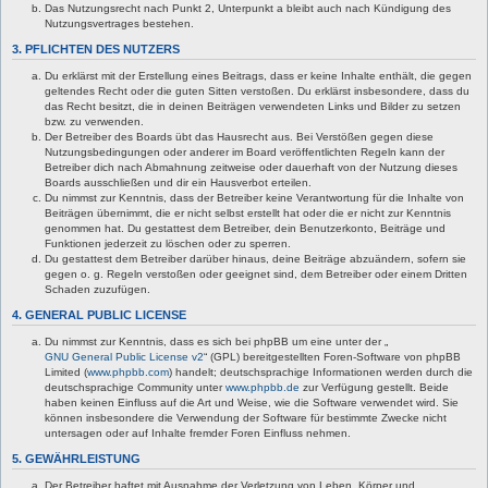
Das Nutzungsrecht nach Punkt 2, Unterpunkt a bleibt auch nach Kündigung des
Nutzungsvertrages bestehen.
3. PFLICHTEN DES NUTZERS
Du erklärst mit der Erstellung eines Beitrags, dass er keine Inhalte enthält, die gegen
geltendes Recht oder die guten Sitten verstoßen. Du erklärst insbesondere, dass du
das Recht besitzt, die in deinen Beiträgen verwendeten Links und Bilder zu setzen
bzw. zu verwenden.
Der Betreiber des Boards übt das Hausrecht aus. Bei Verstößen gegen diese
Nutzungsbedingungen oder anderer im Board veröffentlichten Regeln kann der
Betreiber dich nach Abmahnung zeitweise oder dauerhaft von der Nutzung dieses
Boards ausschließen und dir ein Hausverbot erteilen.
Du nimmst zur Kenntnis, dass der Betreiber keine Verantwortung für die Inhalte von
Beiträgen übernimmt, die er nicht selbst erstellt hat oder die er nicht zur Kenntnis
genommen hat. Du gestattest dem Betreiber, dein Benutzerkonto, Beiträge und
Funktionen jederzeit zu löschen oder zu sperren.
Du gestattest dem Betreiber darüber hinaus, deine Beiträge abzuändern, sofern sie
gegen o. g. Regeln verstoßen oder geeignet sind, dem Betreiber oder einem Dritten
Schaden zuzufügen.
4. GENERAL PUBLIC LICENSE
Du nimmst zur Kenntnis, dass es sich bei phpBB um eine unter der „
GNU General Public License v2
“ (GPL) bereitgestellten Foren-Software von phpBB
Limited (
www.phpbb.com
) handelt; deutschsprachige Informationen werden durch die
deutschsprachige Community unter
www.phpbb.de
zur Verfügung gestellt. Beide
haben keinen Einfluss auf die Art und Weise, wie die Software verwendet wird. Sie
können insbesondere die Verwendung der Software für bestimmte Zwecke nicht
untersagen oder auf Inhalte fremder Foren Einfluss nehmen.
5. GEWÄHRLEISTUNG
Der Betreiber haftet mit Ausnahme der Verletzung von Leben, Körper und