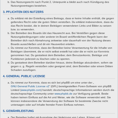
Das Nutzungsrecht nach Punkt 2, Unterpunkt a bleibt auch nach Kündigung des
Nutzungsvertrages bestehen.
3. PFLICHTEN DES NUTZERS
Du erklärst mit der Erstellung eines Beitrags, dass er keine Inhalte enthält, die gegen
geltendes Recht oder die guten Sitten verstoßen. Du erklärst insbesondere, dass du
das Recht besitzt, die in deinen Beiträgen verwendeten Links und Bilder zu setzen
bzw. zu verwenden.
Der Betreiber des Boards übt das Hausrecht aus. Bei Verstößen gegen diese
Nutzungsbedingungen oder anderer im Board veröffentlichten Regeln kann der
Betreiber dich nach Abmahnung zeitweise oder dauerhaft von der Nutzung dieses
Boards ausschließen und dir ein Hausverbot erteilen.
Du nimmst zur Kenntnis, dass der Betreiber keine Verantwortung für die Inhalte von
Beiträgen übernimmt, die er nicht selbst erstellt hat oder die er nicht zur Kenntnis
genommen hat. Du gestattest dem Betreiber, dein Benutzerkonto, Beiträge und
Funktionen jederzeit zu löschen oder zu sperren.
Du gestattest dem Betreiber darüber hinaus, deine Beiträge abzuändern, sofern sie
gegen o. g. Regeln verstoßen oder geeignet sind, dem Betreiber oder einem Dritten
Schaden zuzufügen.
4. GENERAL PUBLIC LICENSE
Du nimmst zur Kenntnis, dass es sich bei phpBB um eine unter der „
GNU General Public License v2
“ (GPL) bereitgestellten Foren-Software von phpBB
Limited (
www.phpbb.com
) handelt; deutschsprachige Informationen werden durch die
deutschsprachige Community unter
www.phpbb.de
zur Verfügung gestellt. Beide
haben keinen Einfluss auf die Art und Weise, wie die Software verwendet wird. Sie
können insbesondere die Verwendung der Software für bestimmte Zwecke nicht
untersagen oder auf Inhalte fremder Foren Einfluss nehmen.
5. GEWÄHRLEISTUNG
Der Betreiber haftet mit Ausnahme der Verletzung von Leben, Körper und