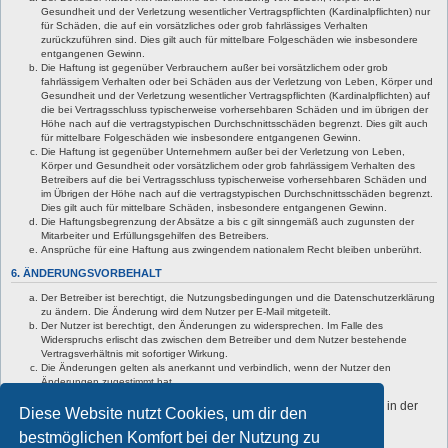
Gesundheit und der Verletzung wesentlicher Vertragspflichten (Kardinalpflichten) nur
für Schäden, die auf ein vorsätzliches oder grob fahrlässiges Verhalten
zurückzuführen sind. Dies gilt auch für mittelbare Folgeschäden wie insbesondere
entgangenen Gewinn.
Die Haftung ist gegenüber Verbrauchern außer bei vorsätzlichem oder grob
fahrlässigem Verhalten oder bei Schäden aus der Verletzung von Leben, Körper und
Gesundheit und der Verletzung wesentlicher Vertragspflichten (Kardinalpflichten) auf
die bei Vertragsschluss typischerweise vorhersehbaren Schäden und im übrigen der
Höhe nach auf die vertragstypischen Durchschnittsschäden begrenzt. Dies gilt auch
für mittelbare Folgeschäden wie insbesondere entgangenen Gewinn.
Die Haftung ist gegenüber Unternehmern außer bei der Verletzung von Leben,
Körper und Gesundheit oder vorsätzlichem oder grob fahrlässigem Verhalten des
Betreibers auf die bei Vertragsschluss typischerweise vorhersehbaren Schäden und
im Übrigen der Höhe nach auf die vertragstypischen Durchschnittsschäden begrenzt.
Dies gilt auch für mittelbare Schäden, insbesondere entgangenen Gewinn.
Die Haftungsbegrenzung der Absätze a bis c gilt sinngemäß auch zugunsten der
Mitarbeiter und Erfüllungsgehilfen des Betreibers.
Ansprüche für eine Haftung aus zwingendem nationalem Recht bleiben unberührt.
6. ÄNDERUNGSVORBEHALT
Der Betreiber ist berechtigt, die Nutzungsbedingungen und die Datenschutzerklärung
zu ändern. Die Änderung wird dem Nutzer per E-Mail mitgeteilt.
Der Nutzer ist berechtigt, den Änderungen zu widersprechen. Im Falle des
Widerspruchs erlischt das zwischen dem Betreiber und dem Nutzer bestehende
Vertragsverhältnis mit sofortiger Wirkung.
Die Änderungen gelten als anerkannt und verbindlich, wenn der Nutzer den
Änderungen zugestimmt hat.
Informationen über den Umgang mit deinen persönlichen Daten sind in der
Diese Website nutzt Cookies, um dir den
Datenschutzerklärung enthalten.
bestmöglichen Komfort bei der Nutzung zu