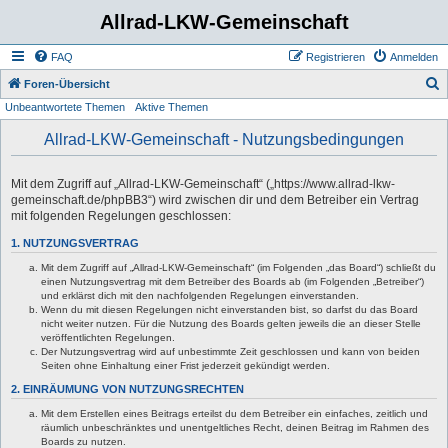
Allrad-LKW-Gemeinschaft
FAQ
Registrieren
Anmelden
S
Foren-Übersicht
Unbeantwortete Themen
Aktive Themen
u
c
Allrad-LKW-Gemeinschaft - Nutzungsbedingungen
h
e
Mit dem Zugriff auf „Allrad-LKW-Gemeinschaft“ („https://www.allrad-lkw-
gemeinschaft.de/phpBB3“) wird zwischen dir und dem Betreiber ein Vertrag
mit folgenden Regelungen geschlossen:
1. NUTZUNGSVERTRAG
Mit dem Zugriff auf „Allrad-LKW-Gemeinschaft“ (im Folgenden „das Board“) schließt du
einen Nutzungsvertrag mit dem Betreiber des Boards ab (im Folgenden „Betreiber“)
und erklärst dich mit den nachfolgenden Regelungen einverstanden.
Wenn du mit diesen Regelungen nicht einverstanden bist, so darfst du das Board
nicht weiter nutzen. Für die Nutzung des Boards gelten jeweils die an dieser Stelle
veröffentlichten Regelungen.
Der Nutzungsvertrag wird auf unbestimmte Zeit geschlossen und kann von beiden
Seiten ohne Einhaltung einer Frist jederzeit gekündigt werden.
2. EINRÄUMUNG VON NUTZUNGSRECHTEN
Mit dem Erstellen eines Beitrags erteilst du dem Betreiber ein einfaches, zeitlich und
räumlich unbeschränktes und unentgeltliches Recht, deinen Beitrag im Rahmen des
Boards zu nutzen.