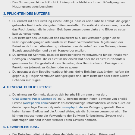
Das Nutzungsrecht nach Punkt 2, Unterpunkt a bleibt auch nach Kündigung des
Nutzungsvertrages bestehen.
3. PFLICHTEN DES NUTZERS
Du erklärst mit der Erstellung eines Beitrags, dass er keine Inhalte enthält, die gegen
geltendes Recht oder die guten Sitten verstoßen. Du erklärst insbesondere, dass du
das Recht besitzt, die in deinen Beiträgen verwendeten Links und Bilder zu setzen
bzw. zu verwenden.
Der Betreiber des Boards übt das Hausrecht aus. Bei Verstößen gegen diese
Nutzungsbedingungen oder anderer im Board veröffentlichten Regeln kann der
Betreiber dich nach Abmahnung zeitweise oder dauerhaft von der Nutzung dieses
Boards ausschließen und dir ein Hausverbot erteilen.
Du nimmst zur Kenntnis, dass der Betreiber keine Verantwortung für die Inhalte von
Beiträgen übernimmt, die er nicht selbst erstellt hat oder die er nicht zur Kenntnis
genommen hat. Du gestattest dem Betreiber, dein Benutzerkonto, Beiträge und
Funktionen jederzeit zu löschen oder zu sperren.
Du gestattest dem Betreiber darüber hinaus, deine Beiträge abzuändern, sofern sie
gegen o. g. Regeln verstoßen oder geeignet sind, dem Betreiber oder einem Dritten
Schaden zuzufügen.
4. GENERAL PUBLIC LICENSE
Du nimmst zur Kenntnis, dass es sich bei phpBB um eine unter der „
GNU General Public License v2
“ (GPL) bereitgestellten Foren-Software von phpBB
Limited (
www.phpbb.com
) handelt; deutschsprachige Informationen werden durch die
deutschsprachige Community unter
www.phpbb.de
zur Verfügung gestellt. Beide
haben keinen Einfluss auf die Art und Weise, wie die Software verwendet wird. Sie
können insbesondere die Verwendung der Software für bestimmte Zwecke nicht
untersagen oder auf Inhalte fremder Foren Einfluss nehmen.
5. GEWÄHRLEISTUNG
Der Betreiber haftet mit Ausnahme der Verletzung von Leben, Körper und