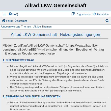
Allrad-LKW-Gemeinschaft
FAQ
Registrieren
Anmelden
S
Foren-Übersicht
Unbeantwortete Themen
Aktive Themen
u
c
Allrad-LKW-Gemeinschaft - Nutzungsbedingungen
h
e
Mit dem Zugriff auf „Allrad-LKW-Gemeinschaft“ („https://www.allrad-lkw-
gemeinschaft.de/phpBB3“) wird zwischen dir und dem Betreiber ein Vertrag
mit folgenden Regelungen geschlossen:
1. NUTZUNGSVERTRAG
Mit dem Zugriff auf „Allrad-LKW-Gemeinschaft“ (im Folgenden „das Board“) schließt du
einen Nutzungsvertrag mit dem Betreiber des Boards ab (im Folgenden „Betreiber“)
und erklärst dich mit den nachfolgenden Regelungen einverstanden.
Wenn du mit diesen Regelungen nicht einverstanden bist, so darfst du das Board
nicht weiter nutzen. Für die Nutzung des Boards gelten jeweils die an dieser Stelle
veröffentlichten Regelungen.
Der Nutzungsvertrag wird auf unbestimmte Zeit geschlossen und kann von beiden
Seiten ohne Einhaltung einer Frist jederzeit gekündigt werden.
2. EINRÄUMUNG VON NUTZUNGSRECHTEN
Mit dem Erstellen eines Beitrags erteilst du dem Betreiber ein einfaches, zeitlich und
räumlich unbeschränktes und unentgeltliches Recht, deinen Beitrag im Rahmen des
Boards zu nutzen.