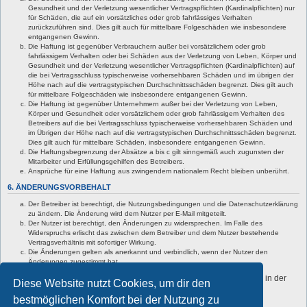
Gesundheit und der Verletzung wesentlicher Vertragspflichten (Kardinalpflichten) nur
für Schäden, die auf ein vorsätzliches oder grob fahrlässiges Verhalten
zurückzuführen sind. Dies gilt auch für mittelbare Folgeschäden wie insbesondere
entgangenen Gewinn.
Die Haftung ist gegenüber Verbrauchern außer bei vorsätzlichem oder grob
fahrlässigem Verhalten oder bei Schäden aus der Verletzung von Leben, Körper und
Gesundheit und der Verletzung wesentlicher Vertragspflichten (Kardinalpflichten) auf
die bei Vertragsschluss typischerweise vorhersehbaren Schäden und im übrigen der
Höhe nach auf die vertragstypischen Durchschnittsschäden begrenzt. Dies gilt auch
für mittelbare Folgeschäden wie insbesondere entgangenen Gewinn.
Die Haftung ist gegenüber Unternehmern außer bei der Verletzung von Leben,
Körper und Gesundheit oder vorsätzlichem oder grob fahrlässigem Verhalten des
Betreibers auf die bei Vertragsschluss typischerweise vorhersehbaren Schäden und
im Übrigen der Höhe nach auf die vertragstypischen Durchschnittsschäden begrenzt.
Dies gilt auch für mittelbare Schäden, insbesondere entgangenen Gewinn.
Die Haftungsbegrenzung der Absätze a bis c gilt sinngemäß auch zugunsten der
Mitarbeiter und Erfüllungsgehilfen des Betreibers.
Ansprüche für eine Haftung aus zwingendem nationalem Recht bleiben unberührt.
6. ÄNDERUNGSVORBEHALT
Der Betreiber ist berechtigt, die Nutzungsbedingungen und die Datenschutzerklärung
zu ändern. Die Änderung wird dem Nutzer per E-Mail mitgeteilt.
Der Nutzer ist berechtigt, den Änderungen zu widersprechen. Im Falle des
Widerspruchs erlischt das zwischen dem Betreiber und dem Nutzer bestehende
Vertragsverhältnis mit sofortiger Wirkung.
Die Änderungen gelten als anerkannt und verbindlich, wenn der Nutzer den
Änderungen zugestimmt hat.
Informationen über den Umgang mit deinen persönlichen Daten sind in der
Diese Website nutzt Cookies, um dir den
Datenschutzerklärung enthalten.
bestmöglichen Komfort bei der Nutzung zu